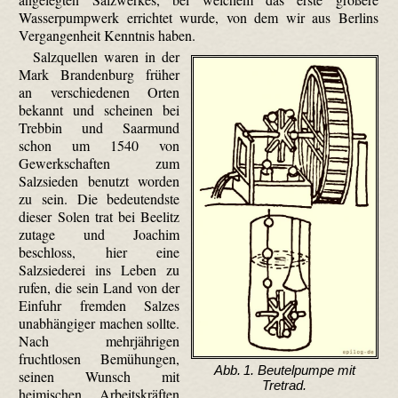
Wasserpumpwerk errichtet wurde, von dem wir aus Berlins
Vergangenheit Kenntnis haben.
Salzquellen waren in der
Mark Brandenburg früher
an verschiedenen Orten
bekannt und scheinen bei
Trebbin und Saarmund
schon um 1540 von
Gewerkschaften zum
Salzsieden benutzt worden
zu sein. Die bedeutendste
dieser Solen trat bei Beelitz
zutage und Joachim
beschloss, hier eine
Salzsiederei ins Leben zu
rufen, die sein Land von der
Einfuhr fremden Salzes
unabhängiger machen sollte.
Nach mehrjährigen
fruchtlosen Bemühungen,
Abb. 1. Beutelpumpe mit
seinen Wunsch mit
Tretrad.
heimischen Arbeitskräften