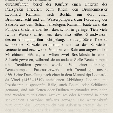
durchzuführen, berief der Kurfürst einen Untertan des
Pfalzgrafen Friedrich beim Rhein, den Brunnenmeister
Leonhard Raimann, nach Beelitz, um dort einen
Brunnenschacht und ein Wasserpumpwerk zur Förderung der
Salzsole aus dem Schacht anzulegen. Raimann baute zwar das
Pumpwerk, stellte aber fest, dass schon in geringer Tiefe viele
›wilde Wasser‹ zuströmten, dass also süßes Grundwasser,
dessen Abfangung ihm nicht gelang, die aus größerer Tiefe zu
schöpfende Salzsole verunreinigte und so das Salzsieden
verteuerte und erschwerte. Von den von Raimann angewandten
Maschinen heißt es, es wären zwei Rosskünste in einem
Schacht gewesen, während sie an anderer Stelle Beutelpumpen
mit Treträdern genannt werden. Von einer derartigen
Beutelpumpe – Paternosterwerk – mit Tretrad gibt unsere
Abb. 1
eine Darstellung nach einer in dem Manuskript Leonardo
da Vinci (1452 – 1519) enthaltenen Abbildung. Lederne, mit
Rosshaaren ausgestopfte Bälle, auch Beutel oder Schläuche
genannt, sind mit Ketten oder Drähten miteinander verbunden
und werden mittels eines Armkreuzes oder Kettenrad in einer
senkrechten Holzröhre aufwärts gezogen. Die Antriebskraft
wird durch das Körpergewicht von Arbeitern erzeugt, die an
den auf dem Radkranz des Tretrades angebrachten Tretleisten