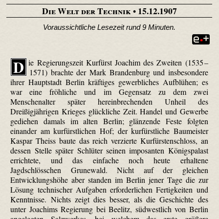
Die Welt der Technik
• 15.12.1907
Voraussichtliche Lesezeit rund 9 Minuten.
D
ie Regierungszeit Kurfürst Joachim des Zweiten (1535 –
1571) brachte der Mark Brandenburg und insbesondere
ihrer Hauptstadt Berlin kräftiges gewerbliches Aufblühen; es
war eine fröhliche und im Gegensatz zu dem zwei
Menschenalter später hereinbrechenden Unheil des
Dreißigjährigen Krieges glückliche Zeit. Handel und Gewerbe
gediehen damals im alten Berlin; glänzende Feste folgten
einander am kurfürstlichen Hof; der kurfürstliche Baumeister
Kaspar Theiss baute das reich verzierte Kurfürstenschloss, an
dessen Stelle später Schlüter seinen imposanten Königspalast
errichtete, und das einfache noch heute erhaltene
Jagdschlösschen Grunewald. Nicht auf der gleichen
Entwicklungshöhe aber standen im Berlin jener Tage die zur
Lösung technischer Aufgaben erforderlichen Fertigkeiten und
Kenntnisse. Nichts zeigt dies besser, als die Geschichte des
unter Joachims Regierung bei Beelitz, südwestlich von Berlin
angelegten Salzwerkes, bei welchem das erste größere