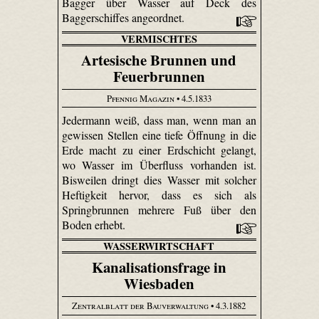
Bagger über Wasser auf Deck des
Baggerschiffes angeordnet.
VERMISCHTES
Artesische Brunnen und
Feuerbrunnen
Pfennig Magazin
• 4.5.1833
Jedermann weiß, dass man, wenn man an
gewissen Stellen eine tiefe Öffnung in die
Erde macht zu einer Erdschicht gelangt,
wo Wasser im Überfluss vorhanden ist.
Bisweilen dringt dies Wasser mit solcher
Heftigkeit hervor, dass es sich als
Springbrunnen mehrere Fuß über den
Boden erhebt.
WASSERWIRTSCHAFT
Kanalisationsfrage in
Wiesbaden
Zentralblatt der Bauverwaltung
• 4.3.1882