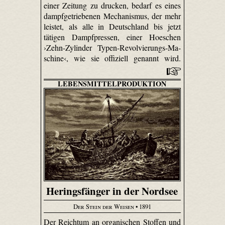
einer Zeitung zu drucken, bedarf es eines
dampfgetriebenen Mechanismus, der mehr
leistet, als alle in Deutschland bis jetzt
tätigen Dampfpressen, einer Hoeschen
›Zehn-Zy­linder Typen-Re­vol­vie­rungs-Ma­
schi­ne‹, wie sie offiziell genannt wird.
LEBENSMITTELPRODUKTION
Heringsfänger in der Nordsee
Der Stein der Weisen
• 1891
Der Reichtum an organischen Stoffen und