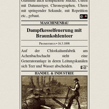
Glashütte auch komplizierte Stücke, Uhren
mit Datum­zeiger, Chronographen, Uhren
mit springender Sekunde, mit Repetition
etc., gebaut.
MASCHINENBAU
Dampfkesselfeuerung mit
Braunkohlenteer
Prometheus
• 16.3.1898
Auf der Chlorkaliumfabrik am
Achenbachschacht steht eine
Generatoranlage in deren Leitungskanälen
sich Teer und Wasser abscheiden.
HANDEL & INDUSTRIE