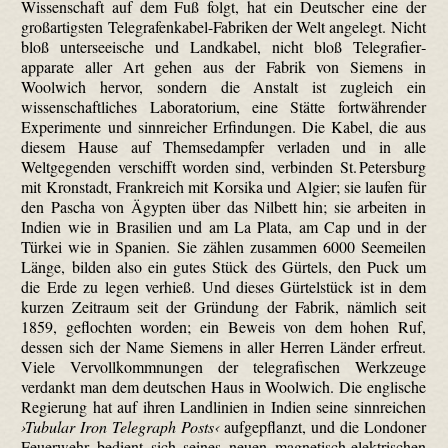
Wissenschaft auf dem Fuß folgt, hat ein Deutscher eine der
großartigsten Telegrafen­kabel-Fabriken der Welt angelegt. Nicht
bloß unterseeische und Landkabel, nicht bloß Tele­grafier­
apparate aller Art gehen aus der Fabrik von Siemens in
Woolwich hervor, sondern die Anstalt ist zugleich ein
wissenschaftliches Laboratorium, eine Stätte fortwährender
Experimente und sinnreicher Erfindungen. Die Kabel, die aus
diesem Hause auf Themse­dampfer verladen und in alle
Weltgegenden verschifft worden sind, verbinden St. Petersburg
mit Kronstadt, Frankreich mit Korsika und Algier; sie laufen für
den Pascha von Ägypten über das Nilbett hin; sie arbeiten in
Indien wie in Brasilien und am La Plata, am Cap und in der
Türkei wie in Spanien. Sie zählen zusammen 6000 Seemeilen
Länge, bilden also ein gutes Stück des Gürtels, den Puck um
die Erde zu legen verhieß. Und dieses Gürtelstück ist in dem
kurzen Zeitraum seit der Gründung der Fabrik, nämlich seit
1859, geflochten worden; ein Beweis von dem hohen Ruf,
dessen sich der Name Siemens in aller Herren Länder erfreut.
Viele Vervollkommnungen der telegrafischen Werkzeuge
verdankt man dem deutschen Haus in Woolwich. Die englische
Regierung hat auf ihren Landlinien in Indien seine sinnreichen
›Tubular Iron Telegraph Posts‹
aufgepflanzt, und die Londoner
Feuerwehr bedient sich seines neuen magnetisch-elektrischen