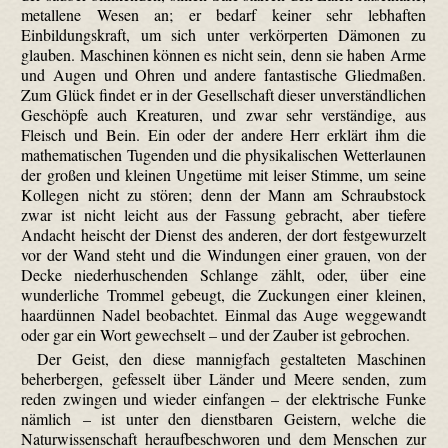
metallene Wesen an; er bedarf keiner sehr lebhaften
Einbildungskraft, um sich unter verkörperten Dämonen zu
glauben. Maschinen können es nicht sein, denn sie haben Arme
und Augen und Ohren und andere fantastische Gliedmaßen.
Zum Glück findet er in der Gesellschaft dieser unverständlichen
Geschöpfe auch Kreaturen, und zwar sehr verständige, aus
Fleisch und Bein. Ein oder der andere Herr erklärt ihm die
mathematischen Tugenden und die physikalischen Wetterlaunen
der großen und kleinen Ungetüme mit leiser Stimme, um seine
Kollegen nicht zu stören; denn der Mann am Schraubstock
zwar ist nicht leicht aus der Fassung gebracht, aber tiefere
Andacht heischt der Dienst des anderen, der dort festgewurzelt
vor der Wand steht und die Windungen einer grauen, von der
Decke nieder­huschenden Schlange zählt, oder, über eine
wunderliche Trommel gebeugt, die Zuckungen einer kleinen,
haardünnen Nadel beobachtet. Einmal das Auge weggewandt
oder gar ein Wort gewechselt – und der Zauber ist gebrochen.
Der Geist, den diese mannigfach gestalteten Maschinen
beherbergen, gefesselt über Länder und Meere senden, zum
reden zwingen und wieder einfangen – der elektrische Funke
nämlich – ist unter den dienstbaren Geistern, welche die
Naturwissenschaft heraufbeschworen und dem Menschen zur