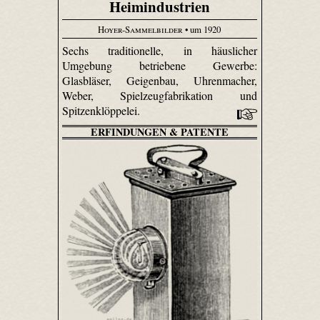
Heimindustrien
Hoyer-Sammelbilder
• um 1920
Sechs traditionelle, in häuslicher
Umgebung betriebene Gewerbe:
Glasbläser, Geigenbau, Uhren­macher,
Weber, Spiel­zeug­fabri­kation und
Spitzenklöppelei.
ERFINDUNGEN & PATENTE