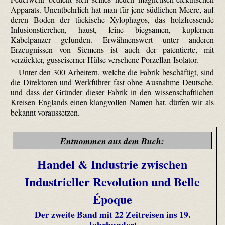
Apparats. Unentbehrlich hat man für jene südlichen Meere, auf
deren Boden der tückische Xylophagos, das holz­fressende
Infusions­tierchen, haust, feine biegsamen, kupfernen
Kabelpanzer gefunden. Erwähnenswert unter anderen
Erzeugnissen von Siemens ist auch der patentierte, mit
verzückter, gusseiserner Hülse versehene Porzellan-Isolator.
Unter den 300 Arbeitern, welche die Fabrik beschäftigt, sind
die Direktoren und Werkführer fast ohne Ausnahme Deutsche,
und dass der Gründer dieser Fabrik in den wissenschaftlichen
Kreisen Englands einen klangvollen Namen hat, dürfen wir als
bekannt voraussetzen.
Entnommen aus dem Buch:
Handel & Industrie zwischen
Industrieller Revolution und Belle
Époque
Der zweite Band mit 22 Zeitreisen ins 19.
Jahrhundert