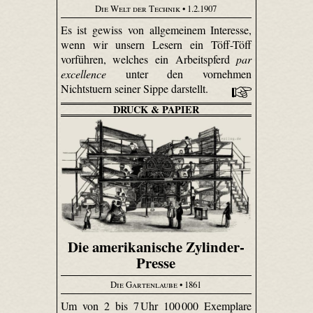
Die Welt der Technik
• 1.2.1907
Es ist gewiss von allgemeinem Interesse,
wenn wir unsern Lesern ein Töff-Töff
vorführen, welches ein Arbeitspferd
par
excellence
unter den vornehmen
Nichtstuern seiner Sippe darstellt.
DRUCK & PAPIER
Die amerikanische Zylinder-
Presse
Die Gartenlaube
• 1861
Um von 2 bis 7 Uhr 100 000 Exemplare