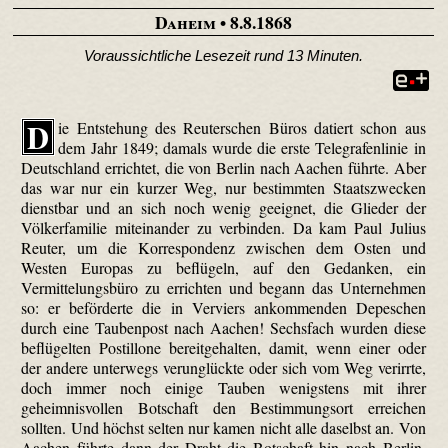
Daheim
• 8.8.1868
Voraussichtliche Lesezeit rund 13 Minuten.
D
ie Entstehung des Reuter­schen Büros datiert schon aus
dem Jahr 1849; damals wurde die erste Telegrafenlinie in
Deutschland errichtet, die von Berlin nach Aachen führte. Aber
das war nur ein kurzer Weg, nur bestimmten Staatszwecken
dienstbar und an sich noch wenig geeignet, die Glieder der
Völkerfamilie miteinander zu verbinden. Da kam Paul Julius
Reuter, um die Korrespondenz zwischen dem Osten und
Westen Europas zu beflügeln, auf den Gedanken, ein
Vermittelungs­büro zu errichten und begann das Unternehmen
so: er beförderte die in Verviers ankommenden Depeschen
durch eine Tauben­post nach Aachen! Sechsfach wurden diese
beflügelten Postillone bereitgehalten, damit, wenn einer oder
der andere unterwegs verunglückte oder sich vom Weg verirrte,
doch immer noch einige Tauben wenigstens mit ihrer
geheimnisvollen Botschaft den Bestimmungsort erreichen
sollten. Und höchst selten nur kamen nicht alle daselbst an. Von
Aachen führte dann der Draht die Botschaft hin nach Berlin,