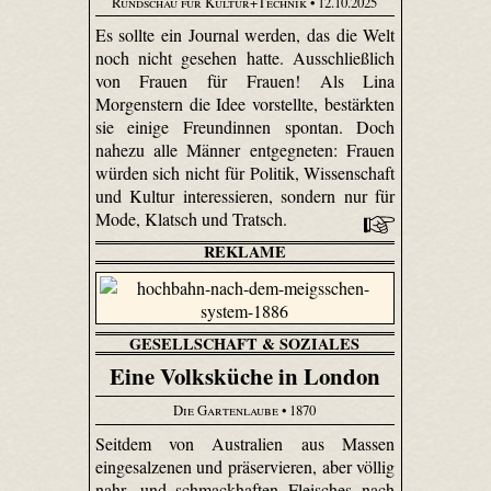
Rundschau für Kultur+Technik
• 12.10.2025
Es sollte ein Journal werden, das die Welt
noch nicht gesehen hatte. Ausschließlich
von Frauen für Frauen! Als Lina
Morgenstern die Idee vorstellte, bestärkten
sie einige Freundinnen spontan. Doch
nahezu alle Männer entgegneten: Frauen
würden sich nicht für Politik, Wissenschaft
und Kultur interessieren, sondern nur für
Mode, Klatsch und Tratsch.
REKLAME
GESELLSCHAFT & SOZIALES
Eine Volksküche in London
Die Gartenlaube
• 1870
Seitdem von Australien aus Massen
eingesalzenen und präservieren, aber völlig
nahr- und schmackhaften Fleisches nach