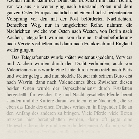
von wo aus sie weiter ging nach Russland, Polen und dem
ganzen Osten Europas, natürlich mit einem höchst bedeutenden
Vorsprung vor den mit der Post beförderten Nachrichten.
Denselben Weg, nur in umgekehrter Reihe, nahmen die
Nachrichten, welche von Osten nach Westen, von Berlin nach
Aachen, telegrafiert wurden, von da eine Tauben­beförderung
nach Verviers erhielten und dann nach Frankreich und England
weiter gingen.
Das Tele­grafen­netz wurde später weiter ausgedehnt, Verviers
und Aachen wurden durch den Draht verbunden, auch von
Valenciennes aus wurde eine Linie durch Frankreich nach Paris
und weiter gelegt, und nun siedelte Reuter mit seinem Büro erst
nach Wavrin, dann nach Valenciennes über. Zwischen diesen
beiden Orten wurde der Depeschen­dienst durch Estafetten
hergestellt, für welche Tag und Nacht gesattelte Pferde bereit
standen und die Kuriere darauf warteten, eine Nachricht, die so
eben das Ende des einen Drahtes verlassen, in fliegender Eile an
den Anfang des anderen zu bringen. Viele Pferde, viele Boten
mussten hier bereitgehalten werden, denn oft jagte eine
Depesche die andere und keine duldete einen Aufschub, sollte
nicht der Nutzen des Ganzen illusorisch werden.