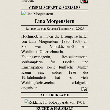
wurden.
GESELLSCHAFT & SOZIALES
Lina Morgenstern
Rundschau für Kultur+Technik
• 6.12.2025
Hochmodern muten die Errungenschaften
von Lina Morgenstern (1830 – 1909) an.
Sie war Volks­küchen-Gründerin,
Wohlfahrts-Unter­nehmerin,
Zeitungsverlegerin, Bestsellerautorin,
Vorkämpferin für Frieden und
Emanzipation sowie fünffache Mutter.
Kaum eine andere Frau des
19. Jahrhunderts hat so viele
Wohltätigkeitsvereine erfolgreich
organisiert.
ALTE REKLAME
KÜCHE & HAUSHALT