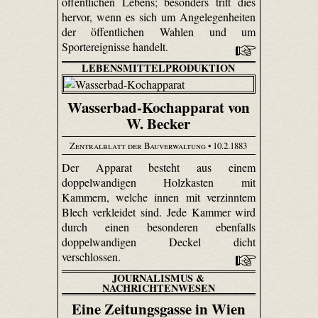
öffentlichen Lebens; besonders tritt dies
hervor, wenn es sich um Angelegenheiten
der öffentlichen Wahlen und um
Sportereignisse handelt.
LEBENSMITTELPRODUKTION
Wasserbad-Kochapparat von
W. Becker
Zentralblatt der Bauverwaltung
• 10.2.1883
Der Apparat besteht aus einem
doppelwandigen Holzkasten mit
Kammern, welche innen mit verzinntem
Blech verkleidet sind. Jede Kammer wird
durch einen besonderen ebenfalls
doppelwandigen Deckel dicht
verschlossen.
JOURNALISMUS &
NACHRICHTENWESEN
Eine Zeitungsgasse in Wien