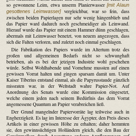
so gewonnene Leim, etwa unserm Planierwasser
[mit Alaun
vergleichbar, war so fein, dass
gesottenes Leimwasser]
zwischen beiden Papierlagen nur sehr wenig hängenblieb und
das Papier ward dadurch noch geschmeidiger als Leinwand.
Hierauf wurde das Papier mit einem Hammer dünn geschlagen,
abermals mit Leimwasser benetzt, von neuem angezogen, dass
sich die Falten verloren, und zuletzt noch einmal geschlagen.
Die Fabrikation des Papiers wurde im Altertum trotz des
großen und allgemeinen Bedarfs nicht so schwunghaft
betrieben, als es bei der jetzigen Industrie wohl geschehen
würde. Selbst Wohlhabende und Vornehme mussten auf einen
gewissen Vorrat halten und gingen sparsam damit um. Unter
Kaiser Tiberius entstand einmal, als die Papyrusstaude gänzlich
missraten war, in der Weltstadt wahre Papier-Not. Auf
Anordnung des Senats wurde eine Kommission eingesetzt,
welche einem jeden nach seinem Bedürfnis das dem Vorrat
angemessene Quantum an Papier verabreichen ließ.
Der Grund mangelnder Papiervorräte lag teilweise auch in
Engherzigkeit. Es lag im Interesse der Ägypter, den Preis dieses
Artikels in einer gewissen Höhe zu erhalten; daher hemmten
sie, den gewinnsüchtigen Holländern gleich, die den Bau der
Gewürznelken durch Ausrottung anderer Anpflanzungen auf