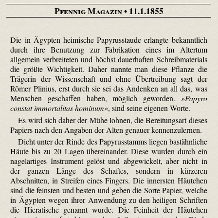
Pfennig Magazin
• 11.1.1855
Die in Ägypten heimische Papyrusstaude erlangte bekanntlich
durch ihre Benutzung zur Fabrikation eines im Altertum
allgemein verbreiteten und höchst dauerhaften Schreibmaterials
die größte Wichtigkeit. Daher nannte man diese Pflanze die
Trägerin der Wissenschaft und ohne Übertreibung sagt der
Römer Plinius, erst durch sie sei das Andenken an all das, was
Menschen geschaffen haben, möglich geworden.
»Papyro
constat immortalitas hominum«
, sind seine eigenen Worte.
Es wird sich daher der Mühe lohnen, die Bereitungsart dieses
Papiers nach den Angaben der Alten genauer kennenzulernen.
Dicht unter der Rinde des Papyrusstamms liegen bastähnliche
Häute bis zu 20 Lagen übereinander. Diese wurden durch ein
nagelartiges Instrument gelöst und abgewickelt, aber nicht in
der ganzen Länge des Schaftes, sondern in kürzeren
Abschnitten, in Streifen eines Fingers. Die innersten Häutchen
sind die feinsten und besten und geben die Sorte Papier, welche
in Ägypten wegen ihrer Anwendung zu den heiligen Schriften
die Hieratische genannt wurde. Die Feinheit der Häutchen