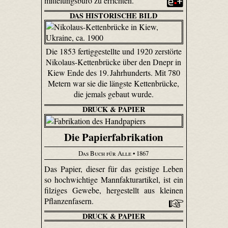
mittelungs­büro zu errichten.
DAS HISTORISCHE BILD
Die 1853 fertiggestellte und 1920 zerstörte
Nikolaus-Kettenbrücke über den Dnepr in
Kiew Ende des 19. Jahrhunderts. Mit 780
Metern war sie die längste Kettenbrücke,
die jemals gebaut wurde.
DRUCK & PAPIER
Die Papierfabrikation
Das Buch für Alle
• 1867
Das Papier, dieser für das geistige Leben
so hochwichtige Mannfaktur­artikel, ist ein
filziges Gewebe, hergestellt aus kleinen
Pflanzenfasern.
DRUCK & PAPIER