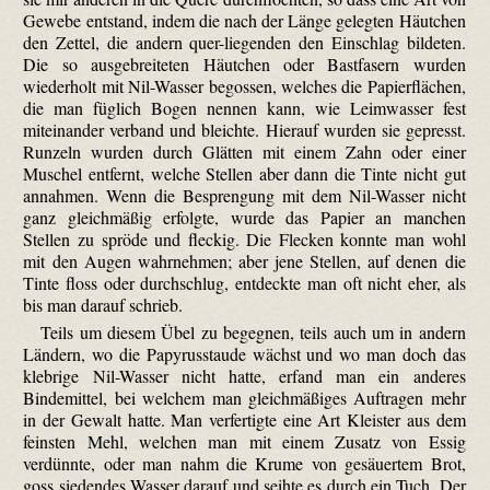
Gewebe entstand, indem die nach der Länge gelegten Häutchen
den Zettel, die andern quer-liegenden den Einschlag bildeten.
Die so ausgebreiteten Häutchen oder Bastfasern wurden
wiederholt mit Nil-Wasser begossen, welches die Papierflächen,
die man füglich Bogen nennen kann, wie Leimwasser fest
miteinander verband und bleichte. Hierauf wurden sie gepresst.
Runzeln wurden durch Glätten mit einem Zahn oder einer
Muschel entfernt, welche Stellen aber dann die Tinte nicht gut
annahmen. Wenn die Besprengung mit dem Nil-Wasser nicht
ganz gleichmäßig erfolgte, wurde das Papier an manchen
Stellen zu spröde und fleckig. Die Flecken konnte man wohl
mit den Augen wahrnehmen; aber jene Stellen, auf denen die
Tinte floss oder durchschlug, entdeckte man oft nicht eher, als
bis man darauf schrieb.
Teils um diesem Übel zu begegnen, teils auch um in andern
Ländern, wo die Papyrusstaude wächst und wo man doch das
klebrige Nil-Wasser nicht hatte, erfand man ein anderes
Bindemittel, bei welchem man gleichmäßiges Auftragen mehr
in der Gewalt hatte. Man verfertigte eine Art Kleister aus dem
feinsten Mehl, welchen man mit einem Zusatz von Essig
verdünnte, oder man nahm die Krume von gesäuertem Brot,
goss siedendes Wasser darauf und seihte es durch ein Tuch. Der