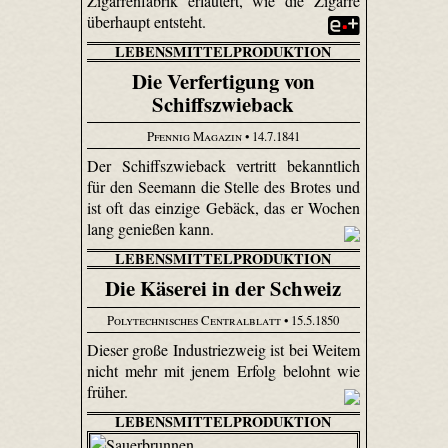
Zigarrenfabrik erläutert, wie die Zigarre
überhaupt entsteht.
LEBENSMITTELPRODUKTION
Die Verfertigung von
Schiffszwieback
Pfennig Magazin
• 14.7.1841
Der Schiffszwieback vertritt bekanntlich
für den Seemann die Stelle des Brotes und
ist oft das einzige Gebäck, das er Wochen
lang genießen kann.
LEBENSMITTELPRODUKTION
Die Käserei in der Schweiz
Polytechnisches Centralblatt
• 15.5.1850
Dieser große Industriezweig ist bei Weitem
nicht mehr mit jenem Erfolg belohnt wie
früher.
LEBENSMITTELPRODUKTION