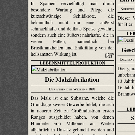
In Spanien vervielfältigt man durch
Neueste
besondere Wartung und Pflege die
kurzschwänzige Schildkröte, die
Dieser V
bekanntlich nicht nur eine äußerst
für Bier
schmackhafte und delikate Speise gewährt,
LE
sondern auch eine äußerst nahrhafte, die in
vielen Fällen, namentlich bei
Brustkrankheiten und Entkräftung von der
Gesc
heilsamsten Wirkung ist.
Taschenb
LEBENSMITTELPRODUKTION
Die ganz
unbeka
Die Malzfabrikation
13. Jah
16. Jah
Der Stein der Weisen
• 1891
Branntw
Das Malz ist eine Substanz, welche die
Grundlage zweier Gewerbe bildet, die sich
LE
in neuerer Zeit zu Großindustrien ersten
S
Ranges ausgebildet haben, von denen
Hunderte von Millionen an Werten
alljährlich in Umsatz gebracht werden und