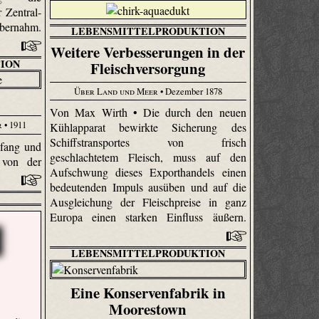
 Zentral-
bernahm.
LEBENSMITTELPRODUKTION
Weitere Verbesserungen in der
ION
Fleischversorgung
Über Land und Meer
• Dezember 1878
Von Max Wirth • Die durch den neuen
r
• 1911
Kühlapparat bewirkte Sicherung des
Schiffstransportes von frisch
hfang und
geschlachtetem Fleisch, muss auf den
 von der
Aufschwung dieses Exporthandels einen
bedeutenden Impuls ausüben und auf die
Ausgleichung der Fleischpreise in ganz
Europa einen starken Einfluss äußern.
LEBENSMITTELPRODUKTION
Eine Konservenfabrik in
Moorestown