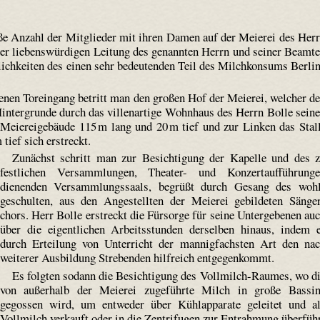
e Anzahl der Mitglieder mit ihren Damen auf der Meierei des Her
 der liebenswürdigen Leitung des genannten Herrn und seiner Beamt
ichkeiten des einen sehr bedeutenden Teil des Milchkonsums Berli
enen Toreingang betritt man den großen Hof der Meierei, welcher d
ntergrunde durch das villenartige Wohnhaus des Herrn Bolle sein
Meierei­gebäude 115 m lang und 20 m tief und zur Linken das Stal
ief sich erstreckt.
Zunächst schritt man zur Besichtigung der Kapelle und des 
festlichen Versammlungen, Theater- und Konzertaufführung
dienenden Versammlungssaals, begrüßt durch Gesang des woh
geschulten, aus den Angestellten der Meierei gebildeten Sänge
chors. Herr Bolle erstreckt die Fürsorge für seine Untergebenen au
über die eigentlichen Arbeitsstunden derselben hinaus, indem 
durch Erteilung von Unterricht der mannigfachsten Art den na
weiterer Ausbildung Strebenden hilfreich entgegenkommt.
Es folgten sodann die Besichtigung des Vollmilch-Raumes, wo d
von außerhalb der Meierei zugeführte Milch in große Bassi
gegossen wird, um entweder über Kühlapparate geleitet und a
Vollmilch verkauft oder in die Zentrifugen zur Entrahmung überfüh