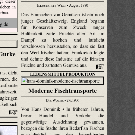
t dieser
Illustrirte Welt
• August 1880
sleben in
rbau.
Das Einmachen von Gemüsen ist ein noch
junger Geschäftszweig. England begann
für Konserven zum Zweck langer
Haltbarkeit zarte Früchte aller Art im
Dampf zu kochen und luftdicht
verschlossen herzustellen, so dass sie fast
den Wert frischer hatten; Frankreich folgte
 Gurke
und dehnte diese Industrie auf die feinsten
Früchte und zartesten Gemüse aus.
ist dicht
LEBENSMITTELPRODUKTION
rnen, die
stbarste
Moderne Fischtransporte
hreszeit,
ierigen
Die Woche
• 2.6.1906
kelt sich
Von Hans Dominik • In früheren Jahren,
bevor Handel und Verkehr die
gegenwärtige Ausdehnung gewannen,
bezogen die Städte ihren Bedarf an Fischen
ausschließlich aus den benachbarten