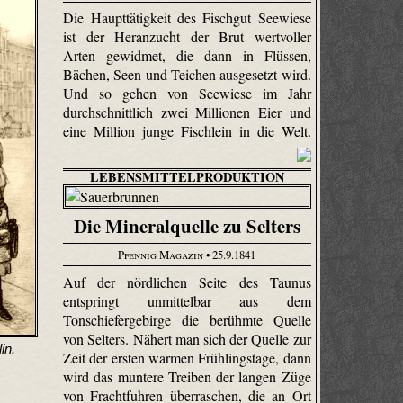
Die Haupttätigkeit des Fischgut Seewiese
ist der Heran­zucht der Brut wertvoller
Arten gewidmet, die dann in Flüssen,
Bächen, Seen und Teichen ausgesetzt wird.
Und so gehen von Seewiese im Jahr
durchschnittlich zwei Millionen Eier und
eine Million junge Fischlein in die Welt.
LEBENSMITTELPRODUKTION
Die Mineralquelle zu Selters
Pfennig Magazin
• 25.9.1841
Auf der nördlichen Seite des Taunus
entspringt unmittelbar aus dem
Tonschiefergebirge die berühmte Quelle
von Selters. Nähert man sich der Quelle zur
in.
Zeit der ersten warmen Frühlingstage, dann
wird das muntere Treiben der langen Züge
von Frachtfuhren überraschen, die an Ort