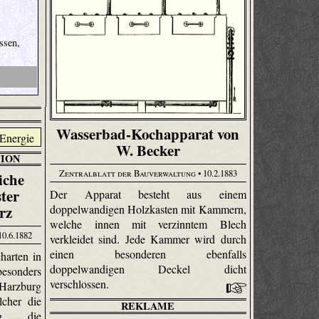
ssen,
Wasserbad-Kochapparat von
W. Becker
ION
Zentralblatt der Bauverwaltung
• 10.2.1883
iche
ster
Der Apparat besteht aus einem
rz
doppelwandigen Holzkasten mit Kammern,
welche innen mit verzinntem Blech
10.6.1882
verkleidet sind. Jede Kammer wird durch
einen besonderen ebenfalls
harten in
doppelwandigen Deckel dicht
esonders
verschlossen.
 Harzburg
lcher die
REKLAME
ung die