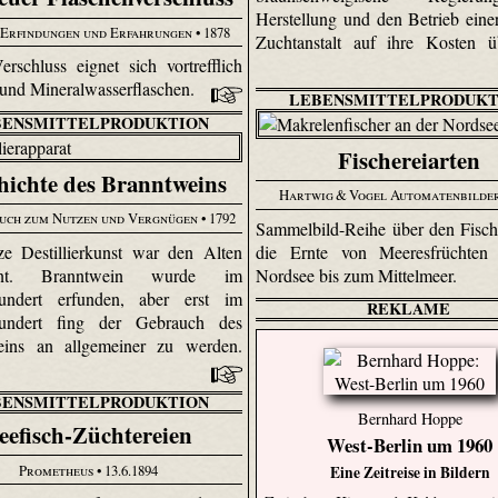
Herstellung und den Betrieb einer
 Erfindungen und Erfahrungen
• 1878
Zuchtanstalt auf ihre Kosten ü
erschluss eignet sich vortrefflich
- und Mineralwasserflaschen.
LEBENSMITTELPRODUKT
BENSMITTELPRODUKTION
Fischereiarten
hichte des Branntweins
Hartwig & Vogel Automatenbilde
uch zum Nutzen und Vergnügen
• 1792
Sammelbild-Reihe über den Fisc
e Destillierkunst war den Alten
die Ernte von Meeresfrüchten
nnt. Branntwein wurde im
Nordsee bis zum Mittelmeer.
rhundert erfunden, aber erst im
REKLAME
rhundert fing der Gebrauch des
eins an allgemeiner zu werden.
BENSMITTELPRODUKTION
Bernhard Hoppe
eefisch-Züchtereien
West-Berlin um 1960
Prometheus
• 13.6.1894
Eine Zeitreise in Bildern