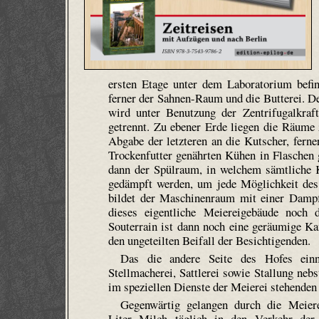
ersten Etage unter dem Laboratorium befi
ferner der Sahnen-Raum und die Butterei. De
wird unter Benutzung der Zentrifugalkra
getrennt. Zu ebener Erde liegen die Räume
Abgabe der letzteren an die Kutscher, fern
Trockenfutter genährten Kühen in Flaschen 
dann der Spülraum, in welchem sämtliche 
gedämpft werden, um jede Möglichkeit des 
bildet der Maschinenraum mit einer Dampf
dieses eigentliche Meierei­gebäude noch
Souterrain ist dann noch eine geräumige Ka
den ungeteilten Beifall der Besichtigenden.
Das die andere Seite des Hofes einn
Stellmacherei, Sattlerei sowie Stallung neb
im speziellen Dienste der Meierei stehenden 
Gegenwärtig gelangen durch die Meiere
Liter Milch täglich in den Verkehr der 