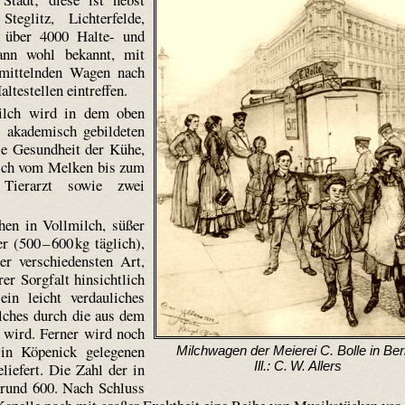
teglitz, Lichterfelde,
 über 4000 Halte- und
mann wohl bekannt, mit
rmittelnden Wagen nach
ltestellen eintreffen.
Milch wird in dem oben
 akademisch gebildeten
ie Gesundheit der Kühe,
ilch vom Melken bis zum
ierarzt sowie zwei
hen in Vollmilch, süßer
 (500 – 600 kg täglich),
der verschiedensten Art,
er Sorgfalt hinsichtlich
ein leicht verdauliches
lches durch die aus dem
t wird. Ferner wird noch
in Köpenick gelegenen
Milchwagen der Meierei C. Bolle in Berl
Ill.: C. W. Allers
iefert. Die Zahl der in
 rund 600. Nach Schluss