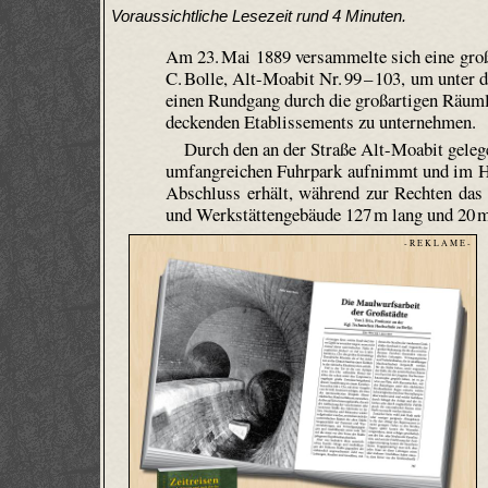
Voraussichtliche Lesezeit rund 4 Minuten.
Am 23. Mai 1889 versammelte sich eine groß
C. Bolle, Alt-Moabit Nr. 99 – 103, um unter
einen Rundgang durch die großartigen Räuml
deckenden Etablissements zu unternehmen.
Durch den an der Straße Alt-Moabit geleg
umfangreichen Fuhrpark aufnimmt und im Hi
Abschluss erhält, während zur Rechten das 
und Werkstättengebäude 127 m lang und 20 m t
- R E K L A M E -