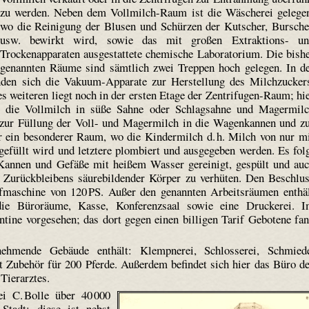
zu werden. Neben dem Vollmilch-Raum ist die Wäscherei gelege
wo die Reinigung der Blusen und Schürzen der Kutscher, Bursch
usw. bewirkt wird, sowie das mit großen Extraktions- un
Trockenapparaten ausgestattete chemische Laboratorium. Die bish
genannten Räume sind sämtlich zwei Treppen hoch gelegen. In d
nden sich die Vakuum-Apparate zur Herstellung des Milchzucker
s weiteren liegt noch in der ersten Etage der Zentrifugen-Raum; hi
ft die Vollmilch in süße Sahne oder Schlagsahne und Magermil
 zur Füllung der Voll- und Magermilch in die Wagenkannen und z
er ein besonderer Raum, wo die Kindermilch d. h. Milch von nur m
gefüllt wird und letztere plombiert und ausgegeben werden. Es fol
Kannen und Gefäße mit heißem Wasser gereinigt, gespült und au
Zurückbleibens säure­bildender Körper zu verhüten. Den Beschlu
maschine von 120 PS. Außer den genannten Arbeitsräumen enthä
 die Büroräume, Kasse, Konferenzsaal sowie eine Druckerei. 
ntine vorgesehen; das dort gegen einen billigen Tarif Gebotene fa
ehmende Gebäude enthält: Klempnerei, Schlosserei, Schmied
st Zubehör für 200 Pferde. Außerdem befindet sich hier das Büro d
Tierarztes.
i C. Bolle über 40 000
Stadt; diese ist nebst