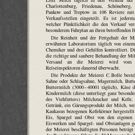
Charlottenburg, Friedenau, Schöneberg, S
Pankow und Treptow in 106 Reviere mit
Verkaufsstellen eingeteilt. Es ist jeder
welcher Pünktlichkeit die den Verkauf ve
besonderem Fahrplan an ihren betreffenden Ha
Die Reinheit und der Fettgehalt der 
erwähnten Laboratorium täglich von einem
Chemiker und drei Gehilfen kontrolliert. D
die richtige und saubere Behandlung der M
Versand an die Meierei wird vom T
Reiseinspektoren dauernd überwacht.
Die Produkte der Meierei C. Bolle beste
Sahne oder Schlagsahne, Magermilch, Butter
Buttermilch (3000 – 4000 l täglich), Käse 
Kindermilch (diese unterliegt ganz besonder
des Viehfutters) Milchzucker und Kefir, 
Getränk, ein Gärungsprodukt der Milch, we
Kaukasus bezogenen Kefir­körner hergestell
Eis, Spargel und Obst von den eigenen 
Eiswerken und Spargel- und Obstanlagen gel
der Meierei beschäftigten Personen beträgt