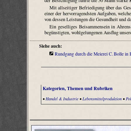
der Besichtigung führte die 50 Mann starke 
Mit allseitiger Befriedigung über das Ge
einer der hervorragendsten Aufgaben, welche 
von dessen Leistungen die Gesundheit und d
Ein geselliges Beisammensein in Ahrens 
begünstigten, wohlgelungenen Ausflug unsere
Siehe auch:
Rundgang durch die Meierei C. Bolle in 
Kategorien, Themen und Rubriken
•
Handel & Industrie
•
Lebensmittelproduktion
•
Pol