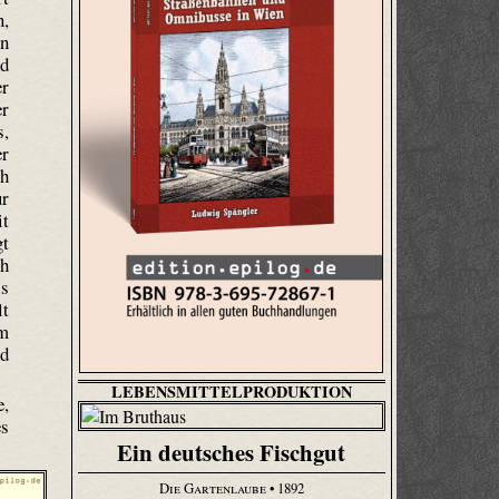
n,
en
d
er
er
s,
er
ch
ur
it
gt
ch
ss
lt
Im
nd
LEBENSMITTELPRODUKTION
e,
es
Ein deutsches Fischgut
Die Gartenlaube
• 1892