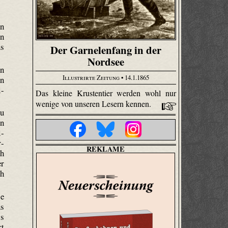
rn
en
ns
Der Garnelenfang in der
Nordsee
en
Illustrirte Zeitung
• 14.1.1865
en
l-
Das kleine Krustentier werden wohl nur
wenige von unseren Lesern kennen.
zu
en
l­
r­
REKLAME
ch
er
ch
ie
ns
ls
rt