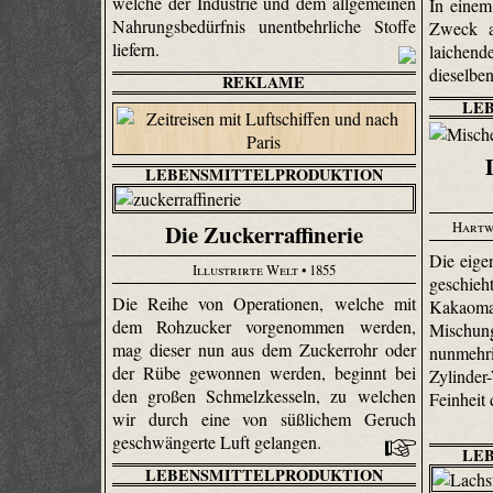
welche der Industrie und dem allgemeinen
In einem
Nahrungsbedürfnis unentbehrliche Stoffe
Zweck a
liefern.
laiche
dieselben
REKLAME
LE
LEBENSMITTELPRODUKTION
Hartw
Die Zuckerraffinerie
Die eige
Illustrirte Welt
• 1855
geschi
Die Reihe von Operationen, welche mit
Kakaomas
dem Rohzucker vorgenommen werden,
Mischu
mag dieser nun aus dem Zuckerrohr oder
nunmeh
der Rübe gewonnen werden, beginnt bei
Zylinde
den großen Schmelzkesseln, zu welchen
Feinheit 
wir durch eine von süßlichem Geruch
geschwängerte Luft gelangen.
LE
LEBENSMITTELPRODUKTION