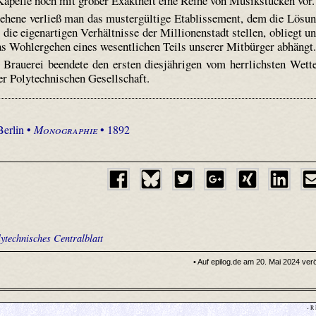
Kapelle noch mit großer Exaktheit eine Reihe von Musikstücken vor.
sehene verließ man das mustergültige Etablissement, dem die Lösu
die eigenartigen Verhältnisse der Millionenstadt stellen, obliegt u
as Wohlergehen eines wesentlichen Teils unserer Mitbürger abhängt
Brauerei beendete den ersten diesjährigen vom herrlichsten Wett
r Polytechnischen Gesellschaft.
Berlin •
Monographie
• 1892
ytechnisches Centralblatt
• Auf epilog.de am 20. Mai 2024 veröf
- R