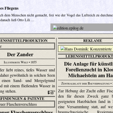
es Fliegens
lich dem Menschen nicht gemacht, frei wie der Vogel das Luftreich zu durchme
 danach ließ Otto Lili …
BENSMITTELPRODUKTION
REKLAME
Der Zander
LEBENSMITTELPRODUKT
Die Anlage für künstl
Illustrirte Welt
• 1855
Forellenzucht in Klo
er liebt reines, tiefes Wasser und
Michaelstein am Ha
h daher gewöhnlich in solchen Seen
e einen Sand- und Mergelgrund
Zentralblatt der Bauverwaltung
• 
d mit einem fließenden Wasser in
Zur Hebung der Zucht edler Fisc
ng stehen.
den für diesen Zweck ganz b
RFINDUNGEN & PATENTE
geeigneten Harz­bächen fand in
eine Versammlung statt, auf we
euer Flaschenverschluss
braunschweigische Regier