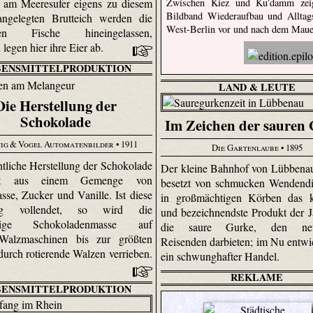
 am Meeresufer eigens zu diesem
Zwischen Kiez und Ku’damm zeig
Bildband Wiederaufbau und Alltag
ngelegten Brutteich werden die
West-Berlin vor und nach dem Maue
nden Fische hineingelassen,
 legen hier ihre Eier ab.
BENSMITTELPRODUKTION
LAND & LEUTE
Die Herstellung der
Schokolade
Im Zeichen der sauren
ig & Vogel Automatenbilder
• 1911
Die Gartenlaube
• 1895
ntliche Herstellung der Schokolade
Der kleine Bahnhof von Lübbenau 
eht aus einem Gemenge von
besetzt von schmucken Wendendi
se, Zucker und Vanille. Ist diese
in großmächtigen Körben das ko
ng vollendet, so wird die
und bezeichnendste Produkt der Ja
rige Schokoladenmasse auf
die saure Gurke, den neug
r-Walzmaschinen bis zur größten
Reisenden darbieten; im Nu entwic
durch rotierende Walzen verrieben.
ein schwunghafter Handel.
REKLAME
BENSMITTELPRODUKTION