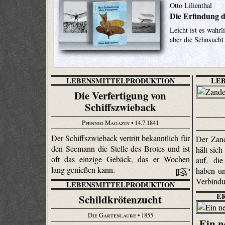
Otto Lilienthal
Die Erfindung d
Leicht ist es wahr
aber die Sehnsucht
LEBENSMITTELPRODUKTION
LE
Die Verfertigung von
Schiffszwieback
Pfennig Magazin
• 14.7.1841
Der Schiffszwieback vertritt bekanntlich für
Der Zand
den Seemann die Stelle des Brotes und ist
hält sic
oft das einzige Gebäck, das er Wochen
auf, di
lang genießen kann.
haben un
Verbindu
LEBENSMITTELPRODUKTION
E
Schildkrötenzucht
Die Gartenlaube
• 1855
Ein n