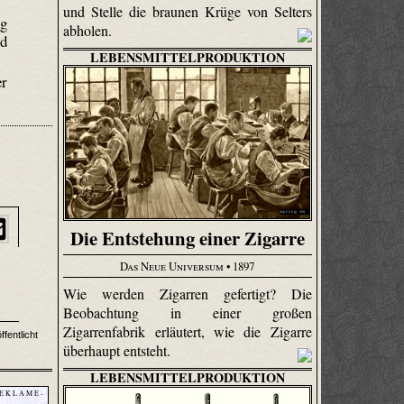
und Stelle die braunen Krüge von Selters
ng
abholen.
nd
LEBENSMITTELPRODUKTION
.
er
Die Entstehung einer Zigarre
Das Neue Universum
• 1897
Wie werden Zigarren gefertigt? Die
Beobachtung in einer großen
Zigarrenfabrik erläutert, wie die Zigarre
fentlicht
überhaupt entsteht.
LEBENSMITTELPRODUKTION
 E K L A M E -