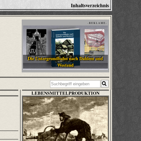
Inhaltsverzeichnis
- R E K L A M E -
Die Untergrundbahn nach Dahlem und
Westend
LEBENSMITTELPRODUKTION