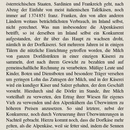
österreichischen Staaten, Sardinien und Frankreich geht, nach
Abzug der Einfuhr von meist italienischen Tafelkäsen, noch
immer auf 1 374 851 franz. Franken, den von allen anderen
Ländern weitaus beträcht­lichsten Verbrauch, im Inland selbst,
nicht gerechnet. Was nun insbesondere die Alpenkäserei
betrifft, so ist derselben im Inland selbst ein Konkurrent
aufgestanden, der ihr über das Haupt zu wachsen droht,
nämlich in der Dorfkäserei. Seit mehreren Jahren ist in einigen
Tälern die nützliche Einrichtung getroffen worden, die Milch
von ganzen Dorfdistrikten in einer einzigen Käserei zu
sammeln, dort nach ihrem Gewicht zu bezahlen und auf
gemeinschaftliche Rechnung zu verarbeiten. Müßige Leute und
Kinder, Boten und Dienstboten und besondere Träger versehen
um geringen Lohn das Zutragen der Milch, und in der Käserei
wird ein kundiger Käser und Salzer gehalten, der dem Geschäft
vorsteht. Hierdurch sind die Dörfer im Stande, ihre Milch
vorteilhaft zu verwerten, den Ertrag ihrer Wiesen für eigenes
Vieh zu verwenden und den Alpen­kühern das Überwintern zu
höheren Preisen anzusetzen. So sind letztere, nebst der
Konkurrenz, noch durch Verteuerung ihrer Überwinterungen in
Nachteil gebracht. Hierzu kommt noch, dass die Dorfkäse mehr
gelten, als die Alpenkäse, weil sie fetter sind, indem die Sennen