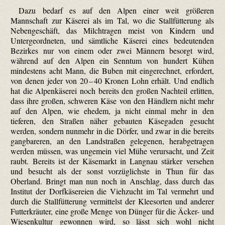
Dazu bedarf es auf den Alpen einer weit größeren
Mannschaft zur Käserei als im Tal, wo die Stallfütterung als
Nebengeschäft, das Milchtragen meist von Kindern und
Untergeordneten, und sämtliche Käserei eines bedeutenden
Bezirkes nur von einem oder zwei Männern besorgt wird,
während auf den Alpen ein Senntum von hundert Kühen
mindestens acht Mann, die Buben mit eingerechnet, erfordert,
von denen jeder von 20 – 40 Kronen Lohn erhält. Und endlich
hat die Alpenkäserei noch bereits den großen Nachteil erlitten,
dass ihre großen, schweren Käse von den Händlern nicht mehr
auf den Alpen, wie ehedem, ja nicht einmal mehr in den
tieferen, den Straßen näher gebauten Käse­gaden gesucht
werden, sondern nunmehr in die Dörfer, und zwar in die bereits
gangbareren, an den Landstraßen gelegenen, herabgetragen
werden müssen, was ungemein viel Mühe verursacht, und Zeit
raubt. Bereits ist der Käsemarkt in Langnau stärker versehen
und besucht als der sonst vorzüg­lichste in Thun für das
Oberland. Bringt man nun noch in Anschlag, dass durch das
Institut der Dorfkäsereien die Viehzucht im Tal vermehrt und
durch die Stallfütterung vermittelst der Klee­sorten und anderer
Futterkräuter, eine große Menge von Dünger für die Äcker- und
Wiesen­kultur gewonnen wird, so lässt sich wohl nicht