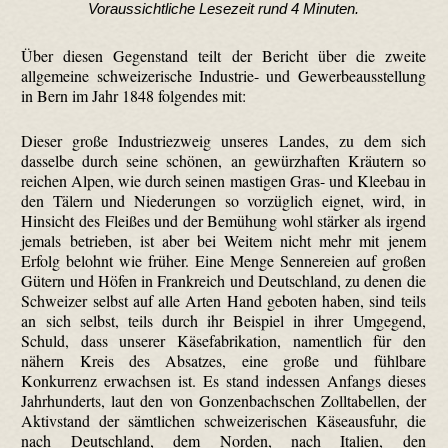
Voraussichtliche Lesezeit rund 4 Minuten.
Über diesen Gegenstand teilt der Bericht über die zweite
allgemeine schweizerische Industrie- und Gewerbeausstellung
in Bern im Jahr 1848 folgendes mit:
Dieser große Industriezweig unseres Landes, zu dem sich
dasselbe durch seine schönen, an gewürz­haften Kräutern so
reichen Alpen, wie durch seinen mastigen Gras- und Kleebau in
den Tälern und Niederungen so vorzüglich eignet, wird, in
Hinsicht des Fleißes und der Bemühung wohl stärker als irgend
jemals betrieben, ist aber bei Weitem nicht mehr mit jenem
Erfolg belohnt wie früher. Eine Menge Sennereien auf großen
Gütern und Höfen in Frankreich und Deutschland, zu denen die
Schweizer selbst auf alle Arten Hand geboten haben, sind teils
an sich selbst, teils durch ihr Beispiel in ihrer Umgegend,
Schuld, dass unserer Käsefabrikation, namentlich für den
nähern Kreis des Absatzes, eine große und fühlbare
Konkurrenz erwachsen ist. Es stand indessen Anfangs dieses
Jahrhunderts, laut den von Gonzen­bach­schen Zolltabellen, der
Aktivstand der sämtlichen schweizerischen Käseausfuhr, die
nach Deutschland, dem Norden, nach Italien, den