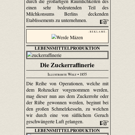
durch die großartigen Räumlichkeiten des
einen sehr bedeutenden Teil des
Milchkonsums Berlins deckenden
Etablissements zu unternehmen.
- R E K L A M E -
LEBENSMITTELPRODUKTION
Die Zuckerraffinerie
Illustrirte Welt
• 1855
Die Reihe von Operationen, welche mit
dem Rohzucker vorgenommen werden,
mag dieser nun aus dem Zuckerrohr oder
der Rübe gewonnen werden, beginnt bei
den großen Schmelzkesseln, zu welchen
wir durch eine von süßlichem Geruch
geschwängerte Luft gelangen.
LEBENSMITTELPRODUKTION