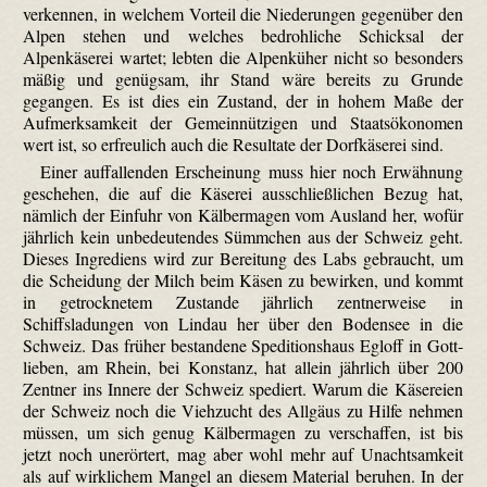
verkennen, in welchem Vorteil die Niederungen gegenüber den
Alpen stehen und welches bedrohliche Schicksal der
Alpenkäserei wartet; lebten die Alpenküher nicht so besonders
mäßig und genügsam, ihr Stand wäre bereits zu Grunde
gegangen. Es ist dies ein Zustand, der in hohem Maße der
Aufmerksamkeit der Gemeinnützigen und Staatsökonomen
wert ist, so erfreulich auch die Resultate der Dorfkäserei sind.
Einer auffallenden Erscheinung muss hier noch Erwähnung
geschehen, die auf die Käserei ausschließlichen Bezug hat,
nämlich der Einfuhr von Kälbermagen vom Ausland her, wofür
jährlich kein unbedeutendes Sümmchen aus der Schweiz geht.
Dieses Ingrediens wird zur Bereitung des Labs gebraucht, um
die Scheidung der Milch beim Käsen zu bewirken, und kommt
in getrocknetem Zustande jährlich zentnerweise in
Schiffsladungen von Lindau her über den Bodensee in die
Schweiz. Das früher bestandene Speditions­haus Egloff in Gott­
lieben, am Rhein, bei Konstanz, hat allein jährlich über 200
Zentner ins Innere der Schweiz spediert. Warum die Käsereien
der Schweiz noch die Viehzucht des Allgäus zu Hilfe nehmen
müssen, um sich genug Kälbermagen zu verschaffen, ist bis
jetzt noch unerörtert, mag aber wohl mehr auf Unachtsamkeit
als auf wirklichem Mangel an diesem Material beruhen. In der