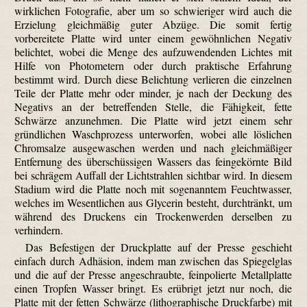
wirklichen Fotografie, aber um so schwieriger wird auch die
Erzielung gleichmäßig guter Abzüge. Die somit fertig
vorbereitete Platte wird unter einem gewöhnlichen Negativ
belichtet, wobei die Menge des aufzuwendenden Lichtes mit
Hilfe von Photometern oder durch praktische Erfahrung
bestimmt wird. Durch diese Belichtung verlieren die einzelnen
Teile der Platte mehr oder minder, je nach der Deckung des
Negativs an der betreffenden Stelle, die Fähigkeit, fette
Schwärze anzunehmen. Die Platte wird jetzt einem sehr
gründlichen Waschprozess unterworfen, wobei alle löslichen
Chromsalze ausgewaschen werden und nach gleichmäßiger
Entfernung des überschüssigen Wassers das feinge­körnte Bild
bei schrägem Auffall der Lichtstrahlen sichtbar wird. In diesem
Stadium wird die Platte noch mit sogenanntem Feucht­wasser,
welches im Wesentlichen aus Glycerin besteht, durchtränkt, um
während des Druckens ein Trockenwerden derselben zu
verhindern.
Das Befestigen der Druckplatte auf der Presse geschieht
einfach durch Adhäsion, indem man zwischen das Spiegelglas
und die auf der Presse angeschraubte, fein­polierte Metallplatte
einen Tropfen Wasser bringt. Es erübrigt jetzt nur noch, die
Platte mit der fetten Schwärze (lithographische Druckfarbe) mit