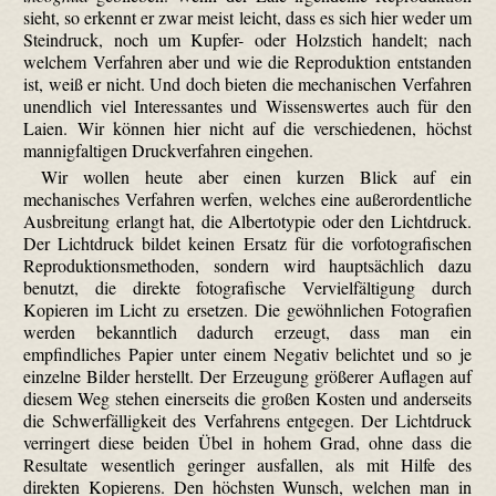
sieht, so erkennt er zwar meist leicht, dass es sich hier weder um
Steindruck, noch um Kupfer- oder Holzstich handelt; nach
welchem Verfahren aber und wie die Reproduktion entstanden
ist, weiß er nicht. Und doch bieten die mechanischen Verfahren
unendlich viel Interessantes und Wissenswertes auch für den
Laien. Wir können hier nicht auf die verschiedenen, höchst
mannigfaltigen Druckverfahren eingehen.
Wir wollen heute aber einen kurzen Blick auf ein
mechanisches Verfahren werfen, welches eine außerordentliche
Ausbreitung erlangt hat, die Alberto­typie oder den Lichtdruck.
Der Lichtdruck bildet keinen Ersatz für die vor­foto­grafischen
Reproduktionsmethoden, sondern wird hauptsächlich dazu
benutzt, die direkte fotografische Vervielfältigung durch
Kopieren im Licht zu ersetzen. Die gewöhnlichen Fotografien
werden bekanntlich dadurch erzeugt, dass man ein
empfindliches Papier unter einem Negativ belichtet und so je
einzelne Bilder herstellt. Der Erzeugung größerer Auflagen auf
diesem Weg stehen einerseits die großen Kosten und anderseits
die Schwerfälligkeit des Verfahrens entgegen. Der Lichtdruck
verringert diese beiden Übel in hohem Grad, ohne dass die
Resultate wesentlich geringer ausfallen, als mit Hilfe des
direkten Kopierens. Den höchsten Wunsch, welchen man in