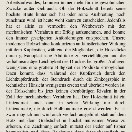
Arbeitsaufwandes, kommen immer mehr für die gewöhnlichen
Zwecke außer Gebrauch. Ob der Holzschnitt bereits seine
höchste Blüte hinter sich hat oder seine Ausbreitung noch
zunehmen wird, ist heute wohl kaum zu entscheiden. Jedenfalls
hat er allein es vermocht, den Wettbewerb mit den
mechanischen Verfahren mit Erfolg aufzunehmen, und konnte
den immer gesteigerten Anforderungen entsprechen. Unsere
modernen Holzschnitte konkurrieren an künstlerischer Wirkung
mit dem Kupferstich, während die Möglichkeit, die Holzstöcke
durch galvanoplastische Abdrücke zu vervielfältigen und die
verhältnismäßige Leichtigkeit des Druckes bei großen Auflagen
wenigstens eine größere Billigkeit der Produkte ermöglichen.
Dazu kommt, dass, während der Kupferstich durch den
Lichtkupferdruck, der Steindruck durch die Zinkographie in
technischer Hinsicht wenigstens ersetzt und überholt worden ist,
der Holzschnitt bis jetzt keinen ebenbürtigen Rivalen in der
Zahl der mechanischen Verfahren hat. Der Holzschnitt ist ein
Liniendruck und kann in seiner Wirkung nur durch
Liniendrucke, nie durch Halbtondrucke ersetzt werden. Es ist
zwar möglich und wird auch vielfach ausgeführt, statt auf dem
Holz mit dem Grabstichel in höchst mühsamer Weise zu
arbeiten, die Zeichnung einfach mittelst der Feder auf Papier
herzustellen und diese Zeichnung dann foto­zinko­grafisch zu