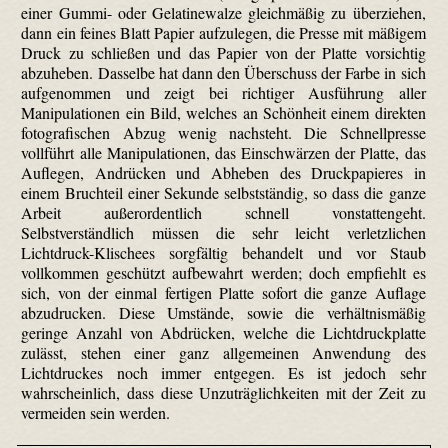
einer Gummi- oder Gelatine­walze gleichmäßig zu überziehen,
dann ein feines Blatt Papier aufzulegen, die Presse mit mäßigem
Druck zu schließen und das Papier von der Platte vorsichtig
abzuheben. Dasselbe hat dann den Überschuss der Farbe in sich
aufgenommen und zeigt bei richtiger Ausführung aller
Manipulationen ein Bild, welches an Schönheit einem direkten
fotografischen Abzug wenig nachsteht. Die Schnellpresse
vollführt alle Manipulationen, das Einschwärzen der Platte, das
Auflegen, Andrücken und Abheben des Druck­papieres in
einem Bruchteil einer Sekunde selbstständig, so dass die ganze
Arbeit außerordentlich schnell vonstattengeht.
Selbstverständlich müssen die sehr leicht verletzlichen
Lichtdruck-Klischees sorgfältig behandelt und vor Staub
vollkommen geschützt aufbewahrt werden; doch empfiehlt es
sich, von der einmal fertigen Platte sofort die ganze Auflage
abzudrucken. Diese Umstände, sowie die verhältnismäßig
geringe Anzahl von Abdrücken, welche die Lichtdruckplatte
zulässt, stehen einer ganz allgemeinen Anwendung des
Lichtdruckes noch immer entgegen. Es ist jedoch sehr
wahrscheinlich, dass diese Unzuträglichkeiten mit der Zeit zu
vermeiden sein werden.