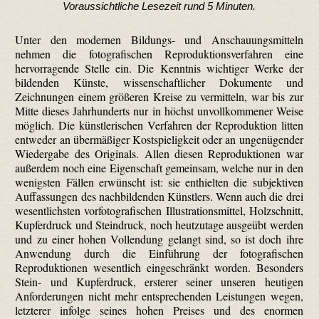
Voraussichtliche Lesezeit rund 5 Minuten.
Unter den modernen Bildungs- und Anschauungsmitteln
nehmen die fotografischen Reproduktionsverfahren eine
hervorragende Stelle ein. Die Kenntnis wichtiger Werke der
bildenden Künste, wissenschaftlicher Dokumente und
Zeichnungen einem größeren Kreise zu vermitteln, war bis zur
Mitte dieses Jahrhunderts nur in höchst unvollkommener Weise
möglich. Die künstlerischen Verfahren der Reproduktion litten
entweder an übermäßiger Kostspieligkeit oder an ungenügender
Wiedergabe des Originals. Allen diesen Reproduktionen war
außerdem noch eine Eigenschaft gemeinsam, welche nur in den
wenigsten Fällen erwünscht ist: sie enthielten die subjektiven
Auffassungen des nach­bildenden Künstlers. Wenn auch die drei
wesentlichsten vorfoto­grafischen Illustrations­mittel, Holzschnitt,
Kupferdruck und Steindruck, noch heutzutage ausgeübt werden
und zu einer hohen Vollendung gelangt sind, so ist doch ihre
Anwendung durch die Einführung der fotografischen
Reproduktionen wesentlich eingeschränkt worden. Besonders
Stein- und Kupferdruck, ersterer seiner unseren heutigen
Anforderungen nicht mehr entsprechenden Leistungen wegen,
letzterer infolge seines hohen Preises und des enormen