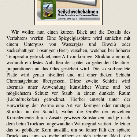
Wir wollen nun einen kurzen Blick auf die Details des
Verfahrens werfen. Eine Spiegelglasplatte wird zunächst mit
einem Unterguss von Wasserglas und Eiweiß oder
zuckerhaltigen Lösungen (Bier) versehen, welcher, bei höherer
Temperatur getrocknet, eine Art von körniger Struktur annimmt,
wodurch ein festes Anhaften der später zu gebenden Gelatine­
präpara­tionen an das Glas gesichert wird. Die so vorbereitete
Platte wird genau nivelliert und mit einer dicken Schicht
Chromatgelatine übergossen. Diese zweite Schicht wird
abermals unter Anwendung künstlicher Wärme und bei
möglichstem Schutz vor Staub in einem dunkeln Raum
(Lichtdruckofen) getrocknet. Hierbei entsteht unter der
Einwirkung der Wärme eine Art von körniger oder runzliger
Struktur in der Schicht, wobei die Größe der einzelnen
Kornelemente durch Zusatz gewisser Substanzen und je nach
dem beim Trocknen angewandten Wärmegrad variiert. Je feiner
das so gebildete Korn ausfällt, um so feiner fällt der spätere
Druck aus, um so mehr nähert er sich seinem Ideal, der