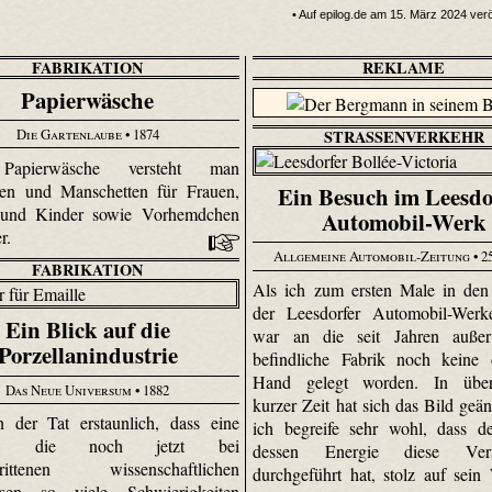
• Auf epilog.de am 15. März 2024 veröf
FABRIKATION
REKLAME
Papierwäsche
Die Gartenlaube
• 1874
STRASSENVERKEHR
Papierwäsche versteht man
gen und Manschetten für Frauen,
Ein Besuch im Leesdo
und Kinder sowie Vorhemdchen
Automobil-Werk
er.
Allgemeine Automobil-Zeitung
• 2
FABRIKATION
Als ich zum ersten Male in de
der Leesdorfer Automobil-Werke
Ein Blick auf die
war an die seit Jahren außer
Porzellanindustrie
befindliche Fabrik noch keine 
Hand gelegt worden. In über
Das Neue Universum
• 1882
kurzer Zeit hat sich das Bild geän
n der Tat erstaunlich, dass eine
ich begreife sehr wohl, dass d
rie, die noch jetzt bei
dessen Energie diese Verä
chrittenen wissenschaftlichen
durchgeführt hat, stolz auf sein 
ssen so viele Schwierigkeiten