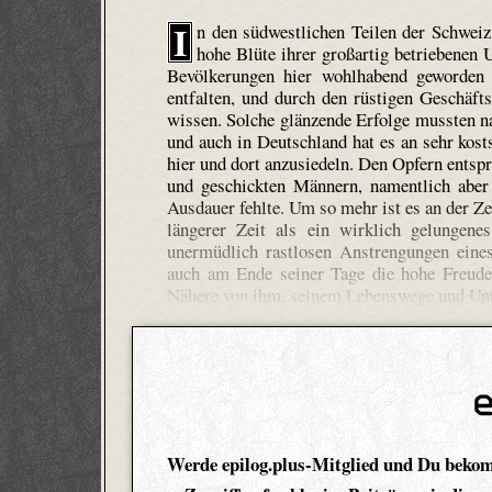
I
n den südwestlichen Teilen der Schwei
hohe Blüte ihrer großartig betriebenen Uh
Bevölkerungen hier wohlhabend geworden 
entfalten, und durch den rüstigen Geschäfts
wissen. Solche glänzende Erfolge mussten n
und auch in Deutschland hat es an sehr kost
hier und dort anzusiedeln. Den Opfern entsp
und geschickten Männern, namentlich aber
Ausdauer fehlte. Um so mehr ist es an der Ze
längerer Zeit als ein wirklich gelungene
unermüdlich rastlosen Anstrengungen eine
auch am Ende seiner Tage die hohe Freude 
Nähere von ihm, seinem Lebenswege und Unt
Werde epilog.plus-Mitglied und Du beko