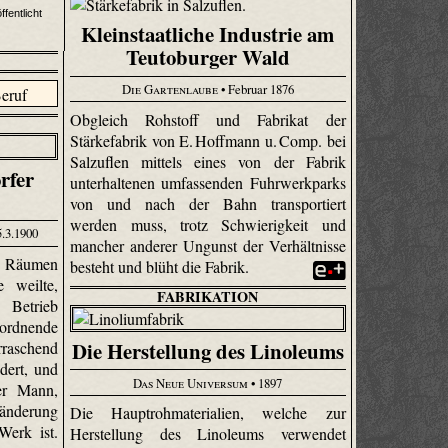
fentlicht
Kleinstaatliche Industrie am
Teutoburger Wald
Die Gartenlaube
• Februar 1876
Obgleich Rohstoff und Fabrikat der
Stärkefabrik von E. Hoffmann u. Comp. bei
Salzuflen mittels eines von der Fabrik
rfer
unterhaltenen umfassenden Fuhr­werk­parks
von und nach der Bahn transportiert
werden muss, trotz Schwierigkeit und
5.3.1900
mancher anderer Ungunst der Verhältnisse
n Räumen
besteht und blüht die Fabrik.
 weilte,
FABRIKATION
 Betrieb
ordnende
Die Herstellung des Linoleums
raschend
dert, und
Das Neue Universum
• 1897
er Mann,
nderung
Die Hauptrohmaterialien, welche zur
Werk ist.
Herstellung des Linoleums verwendet