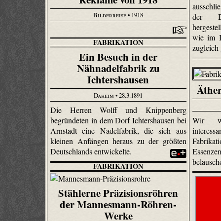
ausschli
Bilderreise
• 1918
der Ble
hergeste
wie im 
FABRIKATION
zugleich
Ein Besuch in der
Nähnadelfabrik zu
Ichtershausen
Äther
Daheim
• 28.3.1891
Die Herren Wolff und Knippenberg
Wir w
begründeten in dem Dorf Ichtershausen bei
interes
Arnstadt eine Nadelfabrik, die sich aus
Fabrika
kleinen Anfängen heraus zu der größten
Essenz
Deutschlands entwickelte.
belausch
FABRIKATION
Stählerne Präzisionsröhren
der Mannesmann-Röhren-
Werke