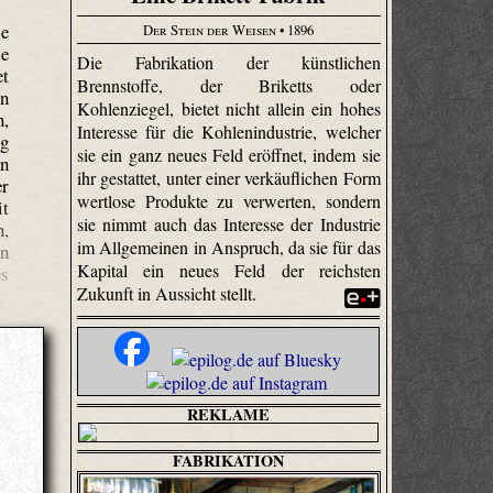
ie
Der Stein der Weisen
• 1896
ie
Die Fabrikation der künstlichen
et
Brennstoffe, der Briketts oder
en
Kohlenziegel, bietet nicht allein ein hohes
n,
Interesse für die Kohlenindustrie, welcher
ig
sie ein ganz neues Feld eröffnet, indem sie
en
ihr gestattet, unter einer verkäuflichen Form
er
wertlose Produkte zu verwerten, sondern
it
sie nimmt auch das Interesse der Industrie
n,
im Allgemeinen in Anspruch, da sie für das
nn
Kapital ein neues Feld der reichsten
es
Zukunft in Aussicht stellt.
.
REKLAME
FABRIKATION