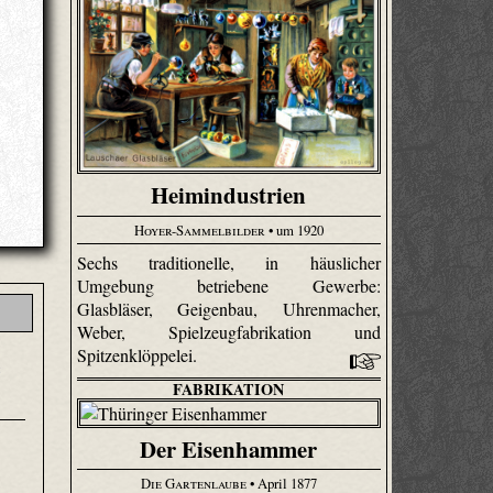
Heimindustrien
Hoyer-Sammelbilder
• um 1920
Sechs traditionelle, in häuslicher
Umgebung betriebene Gewerbe:
Glasbläser, Geigenbau, Uhren­macher,
Weber, Spiel­zeug­fabri­kation und
Spitzenklöppelei.
e
FABRIKATION
Der Eisenhammer
Die Gartenlaube
• April 1877