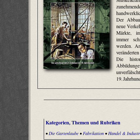
zunehmende
handwerkli
Der Abbau
neue Verkeh
Märkte, i
immer schn
werden. Arb
veränderten
Die histo
Abbildunge
unverfälscht
19. Jahrhund
Kategorien, Themen und Rubriken
•
Die Gartenlaube
•
Fabrikation
•
Handel & Industr