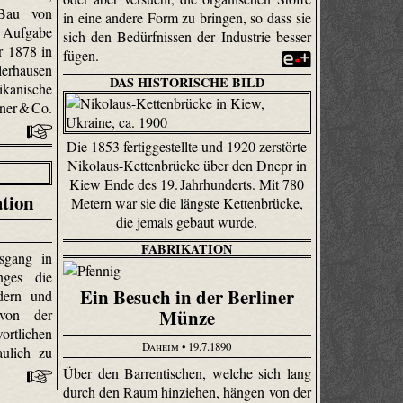
 Bau von
in eine andere Form zu bringen, so dass sie
 Aufgabe
sich den Bedürfnissen der Industrie besser
r 1878 in
fügen.
r­hausen
DAS HISTORISCHE BILD
anische
ner & Co.
Die 1853 fertiggestellte und 1920 zerstörte
Nikolaus-Kettenbrücke über den Dnepr in
Kiew Ende des 19. Jahrhunderts. Mit 780
tion
Metern war sie die längste Kettenbrücke,
die jemals gebaut wurde.
FABRIKATION
sgang in
nges die
Ein Besuch in der Berliner
ldern und
Münze
von der
rtlichen
Daheim
• 19.7.1890
aulich zu
Über den Barrentischen, welche sich lang
durch den Raum hinziehen, hängen von der