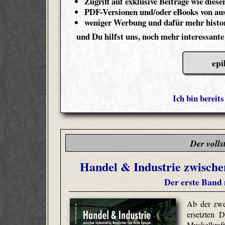
Zugriff auf exklusive Beiträge wie diese
PDF-Versionen und/oder eBooks von aus
weniger Werbung und dafür mehr histor
und Du hilfst uns, noch mehr interessante
epi
Ich bin bereit
Der volls
Handel & Industrie zwischen
Der erste Band 
Ab der zwei
ersetzten 
Muskelkr