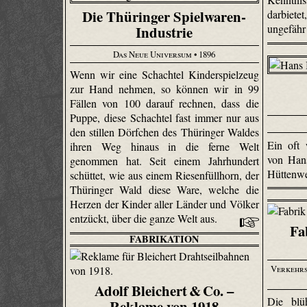
Die Thüringer Spielwaren-
darbiet
ungefähr
Industrie
Das Neue Universum
• 1896
Wenn wir eine Schachtel Kinderspielzeug
zur Hand nehmen, so können wir in 99
Fällen von 100 darauf rechnen, dass die
Puppe, diese Schachtel fast immer nur aus
den stillen Dörfchen des Thüringer Waldes
Ein oft
ihren Weg hinaus in die ferne Welt
von Han
genommen hat. Seit einem Jahrhundert
Hüttenw
schüttet, wie aus einem Riesenfüllhorn, der
Thüringer Wald diese Ware, welche die
Herzen der Kinder aller Länder und Völker
entzückt, über die ganze Welt aus.
Fa
FABRIKATION
Verkehrs
Adolf Bleichert & Co. –
Die blü
Reklame von 1918