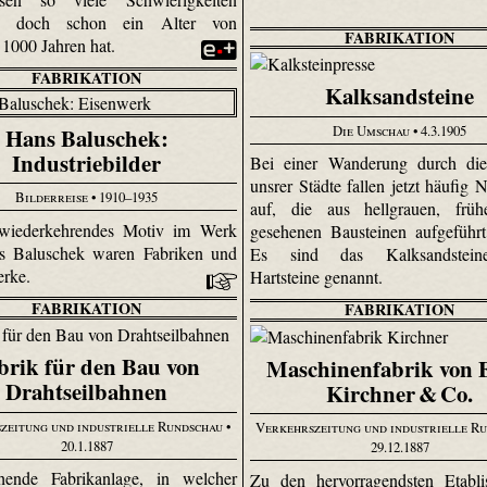
et, doch schon ein Alter von
FABRIKATION
 1000 Jahren hat.
FABRIKATION
Kalksandsteine
Die Umschau
• 4.3.1905
Hans Baluschek:
Industriebilder
Bei einer Wanderung durch die
unsrer Städte fallen jetzt häufig 
Bilderreise
• 1910–1935
auf, die aus hellgrauen, frü
 wiederkehrendes Motiv im Werk
gesehenen Bausteinen aufgeführ
s Baluschek waren Fabriken und
Es sind das Kalksandstein
erke.
Hartsteine genannt.
FABRIKATION
FABRIKATION
brik für den Bau von
Maschinenfabrik von 
Drahtseilbahnen
Kirchner & Co.
zeitung und industrielle Rundschau
•
Verkehrszeitung und industrielle R
20.1.1887
29.12.1887
hende Fabrikanlage, in welcher
Zu den hervorragendsten Etabli