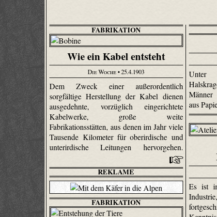
FABRIKATION
Wie ein Kabel entsteht
Die Woche
• 25.4.1903
Unter 
Halskra
Dem Zweck einer außerordentlich
Männer 
sorgfältige Herstellung der Kabel dienen
aus Papi
ausgedehnte, vorzüglich eingerichtete
Kabelwerke, große weite
Fabrikationsstätten, aus denen im Jahr viele
Tausende Kilometer für oberirdische und
unterirdische Leitungen hervorgehen.
REKLAME
Es ist i
Indust
FABRIKATION
fortges
Kenntni