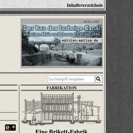
Inhaltsverzeichnis
- R E K L A M E -
FABRIKATION
Eine Brikett-Fabrik