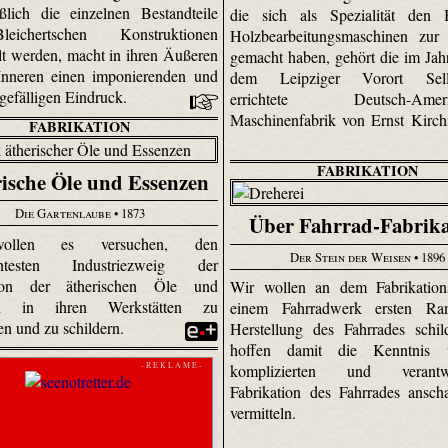
eßlich die einzelnen Bestandteile
die sich als Spezialität den
ichert­schen Konstruktionen
Holzbearbeitungsmaschinen zur
llt werden, macht in ihren Äußeren
gemacht haben, gehört die im Jah
Inneren einen imponierenden und
dem Leipziger Vorort Selle
 gefälligen Eindruck.
errichtete Deutsch-Amerik
Maschinenfabrik von Ernst Kirch
FABRIKATION
FABRIKATION
ische Öle und Essenzen
Die Gartenlaube
• 1873
Über Fahrrad-Fabrika
ollen es versuchen, den
Der Stein der Weisen
• 1896
santesten Industriezweig der
tion der ätherischen Öle und
Wir wollen an dem Fabrikation
en in ihren Werkstätten zu
einem Fahrradwerk ersten Ra
en und zu schildern.
Herstellung des Fahrrades schi
hoffen damit die Kenntnis 
- R E K L A M E -
komplizierten und verantwo
Fabrikation des Fahrrades ansch
vermitteln.