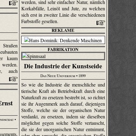
werden, sind sehr einfacher Natur, nämlich
Korkabfälle, Leinöl und Jute, zu welchen
sich erst in zweiter Linie die verschiedenen
Farbstoffe gesellen.
REKLAME
 Straßen
FABRIKATION
Neubauten
her kaum
Die Industrie der Kunstseide
t werden.
e, auch
Das Neue Universum
• 1899
So wie die Industrie die menschliche und
tierische Kraft als Betriebskraft durch eine
Naturkraft zu ersetzen bestrebt ist, so richtet
Ernst
sie ihr Augenmerk auch darauf, diejenigen
Stoffe, welche sie der organischen Natur
verdankt, zu ersetzen, indem sie dieselben
undschau
•
möglichst gegen solche Stoffe vertauscht,
die sie der unorganischen Natur entnimmt,
ssements,
oder aber versucht, die organischen Stoffe