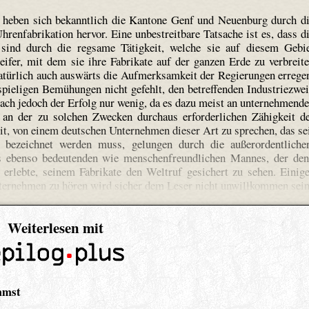
z heben sich bekanntlich die Kantone Genf und Neuenburg durch d
ren­fabri­kation hervor. Eine unbestreitbare Tatsache ist es, dass d
sind durch die regsame Tätigkeit, welche sie auf diesem Gebi
eifer, mit dem sie ihre Fabrikate auf der ganzen Erde zu verbreit
atürlich auch auswärts die Aufmerksamkeit der Regierungen errege
spieligen Bemühungen nicht gefehlt, den betreffenden Industriezwe
rach jedoch der Erfolg nur wenig, da es dazu meist an unternehmend
 an der zu solchen Zwecken durchaus erforderlichen Zähigkeit d
it, von einem deutschen Unternehmen dieser Art zu sprechen, das se
s bezeichnet werden muss, gelungen durch die außerordentliche
s ebenso bedeutenden wie menschenfreundlichen Mannes, der de
erlebte, seinem Fabrikate den Weltruf gesichert zu sehen. Einig
ernehmen zu hören wird sicher dem Leser nicht unwillkommen sein
Weiterlesen mit
mmst