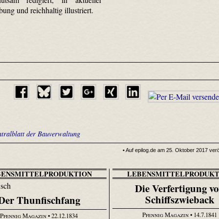
ung und reichhaltig illustriert.
ntralblatt der Bauverwaltung
• Auf epilog.de am 25. Oktober 2017 veröf
BENSMITTELPRODUKTION
LEBENSMITTELPRODUKT
Die Verfertigung v
Schiffszwieback
Der Thunfischfang
Pfennig Magazin
• 14.7.1841
Pfennig Magazin
• 22.12.1834