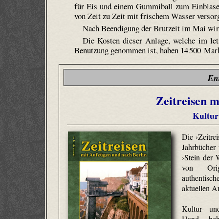
für Eis und einem Gummiball zum Einblasen
von Zeit zu Zeit mit frischem Wasser versor
Nach Beendigung der Brutzeit im Mai wird
Die Kosten dieser Anlage, welche im le
Benutzung genommen ist, haben 14 500 Mark
En
Zeitreisen m
Kultur
Die ›Zeitrei
Jahrbücher
›Stein der
von Origi
authentis
aktuellen A
Kultur- un
Hand, behu