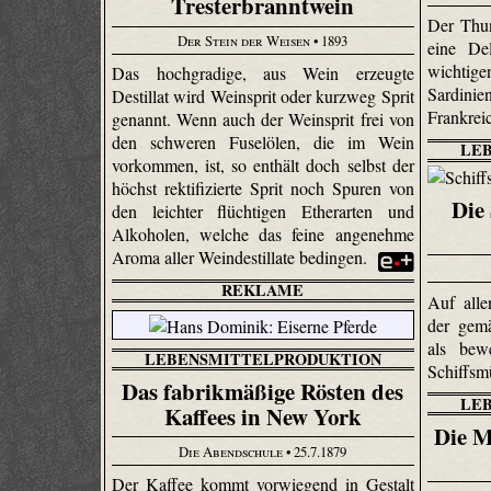
Tresterbranntwein
Der Thun
Der Stein der Weisen
• 1893
eine Del
wichtig
Das hochgradige, aus Wein erzeugte
Sardin
Destillat wird Weinsprit oder kurzweg Sprit
Frankrei
genannt. Wenn auch der Weinsprit frei von
den schweren Fuselölen, die im Wein
LE
vorkommen, ist, so enthält doch selbst der
höchst rektifi­zierte Sprit noch Spuren von
Die
den leichter flüchtigen Ether­arten und
Alkoholen, welche das feine angenehme
Aroma aller Weindestillate bedingen.
REKLAME
Auf all
der gem
als bew
LEBENSMITTELPRODUKTION
Schiffsm
Das fabrikmäßige Rösten des
LE
Kaffees in New York
Die M
Die Abendschule
• 25.7.1879
Der Kaffee kommt vorwiegend in Gestalt