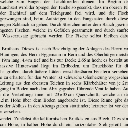
welche zum Fangen der Laich­forellen dienen. Im Beginn d
Laichzeit wird der Spiegel der Teiche so gesenkt, dass im oberen Te
der Bachlauf auf dem Teich­grund frei wird, und die Fisc
gezwungen sind, beim Aufsteigen in den Fangkasten durch dies
engen Schlauch zu gehen. Durch Streichen unter dem Bauch gewin
genen Fischen, welche in Gefäßen gesammelt und durch sanft
Wasserzusatz gebracht werden. Die Fische selbst bleiben dab
 Bruthaus. Dieses ist nach Besichtigung der Anlagen des Herrn v
in Hüningen, des Herrn Eggemann in Bern und des Oberbürgermeist
 19 m lang, 4,4 m tief und bis zur Decke 2,65 m hoch; es besteht a
 massive Hinterwand liegt im Erdboden, um Druckhöhe für d
hs großen, durch äußere Läden verschließbaren Fenstern versehe
 zu erhalten; für den Winter ist schwache Ofenheizung vorgesehe
itung aus den obersten Teichen in sechs Klärbehälter von je 2 
nigung im Boden nach dem Abzugsgraben führende Ventile haben. A
n die Verteilungsrinne mit 23 × 33 cm Querschnitt, welche an d
1,5 m Höhe über dem Boden angebracht ist. Diese Rinne gibt d
s der Abfluss in den Abzugsgraben stattfindet; letzterer ist vor d
r versehen.
endet. Zunächst die kalifornischen Brutkästen aus Blech. Dies si
 cm Höhe, in halber Höhe durch ein horizontales Sieb geteilt u