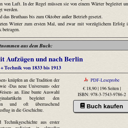
 von Luft. In der Regel müssen sie von einem Wärter begleitet u
gt werden.
 das Bruthaus bis zum Oktober außer Betrieb gesetzt.
tzten Winter zum ersten Mal, und zwar mit vorzüglichem Erfolg 
 betragen.
tnommen aus dem Buch:
it Aufzügen und nach Berlin
 + Technik von 1833 bis 1913
sen‹ knüpfen an die Tradition der
PDF-Leseprobe
 wie ›Das neue Universum‹ oder
€ 18,90 | 196 Seiten |
 Weisen‹ an. Eine bunte Auswahl
ISBN: 978-3-7543-9786-2
nalartikeln begleitet den
chen und oft überraschend
Buch kaufen
usflug in die Geschichte.
d Technikgeschichte aus erster
tsam redigiert, in aktueller