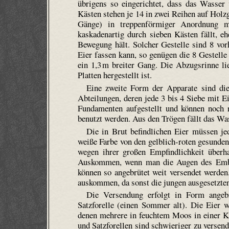
übrigens so eingerichtet, dass das Wasse
Kästen stehen je 14 in zwei Reihen auf Holz
Gänge) in treppenförmiger Anordnung m
kaskadenartig durch sieben Kästen fällt, eh
Bewegung hält. Solcher Gestelle sind 8 vor
Eier fassen kann, so genügen die 8 Gestelle 
ein 1,3 m breiter Gang. Die Abzugsrinne li
Platten hergestellt ist.
Eine zweite Form der Apparate sind die
Abteilungen, deren jede 3 bis 4 Siebe mit 
Fundamenten aufgestellt und können noch 
benutzt werden. Aus den Trögen fällt das Was
Die in Brut befindlichen Eier müssen je
weiße Farbe von den gelblich-roten gesunden 
wegen ihrer großen Empfindlichkeit über
Auskommen, wenn man die Augen des Embry
können so angebrütet weit versendet werden
auskommen, da sonst die jungen ausgesetzten
Die Versendung erfolgt in Form angebr
Satzforelle (einen Sommer alt). Die Eier w
denen mehrere in feuchtem Moos in einer Ki
und Satzforellen sind schwieriger zu versen