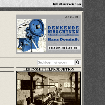
Inhaltsverzeichnis
- R E K L A M E -
LEBENSMITTELPRODUKTION