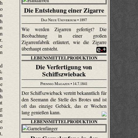
ch
so
Die Entstehung einer Zigarre
on
Das Neue Universum
• 1897
ch
um
Wie werden Zigarren gefertigt? Die
in
Beobachtung in einer großen
r,
Zigarrenfabrik erläutert, wie die Zigarre
ie
überhaupt entsteht.
nn
LEBENSMITTELPRODUKTION
nd
Die Verfertigung von
 %
Schiffszwieback
en
ie
Pfennig Magazin
• 14.7.1841
h
Der Schiffszwieback vertritt bekanntlich für
ch
den Seemann die Stelle des Brotes und ist
ut
oft das einzige Gebäck, das er Wochen
ng
lang genießen kann.
em
ie
LEBENSMITTELPRODUKTION
wo
t,