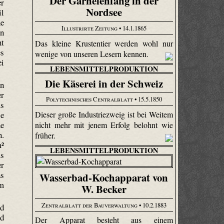
Der Garnelenfang in der
er
Nordsee
il
he
Illustrirte Zeitung
• 14.1.1865
en
nt
Das kleine Krustentier werden wohl nur
es
wenige von unseren Lesern kennen.
ei
LEBENSMITTELPRODUKTION
Die Käserei in der Schweiz
on
er
Polytechnisches Centralblatt
• 15.5.1850
us
Dieser große Industriezweig ist bei Weitem
ie
ne
nicht mehr mit jenem Erfolg belohnt wie
n.
früher.
m²
LEBENSMITTELPRODUKTION
us
er
as
Wasserbad-Kochapparat von
em
W. Becker
Zentralblatt der Bauverwaltung
• 10.2.1883
nd
nd
Der Apparat besteht aus einem