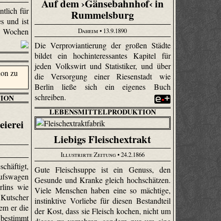
Auf dem ›Gänsebahnhof‹ in
ntlich für
Rummelsburg
s und ist
Daheim
• 13.9.1890
r Wochen
Die Verproviantierung der großen Städte
bildet ein hochinteressantes Kapitel für
jeden Volkswirt und Statistiker, und über
die Versorgung einer Riesenstadt wie
Berlin ließe sich ein eigenes Buch
schreiben.
ION
LEBENSMITTELPRODUKTION
ierei
Liebigs Fleischextrakt
Illustrirte Zeitung
• 24.2.1866
chäftigt,
Gute Fleischsuppe ist ein Genuss, den
fswagen
Gesunde und Kranke gleich hochschätzen.
rlins wie
Viele Menschen haben eine so mächtige,
 Kutscher
instinktive Vorliebe für diesen Bestandteil
em er die
der Kost, dass sie Fleisch kochen, nicht um
bestimmt