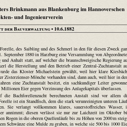
sters Brinkmann aus Blankenburg im Hannoverschen
ekten- und Ingenieurverein
tt der Bauverwaltung
• 10.6.1882
 Forelle, des Saibling und des Schmerl in den für diesen Zweck ga
21. September 1880 in Harzburg eine Versammlung von Abgeordnet
und Anhalt statt, auf welcher die braunschweigische Regierung a
rl die Herstellung und den Betrieb einer Zentral-Zuchtanstalt a
rde das Kloster Michael­stein gewählt, weil hier klare Kies­bäc
der Zisterzienser-Mönche vorhanden sind, dann auch, weil hier in d
ahren eine Zuchtanstalt besitzt, ein sachkundiger Leiter gewonn
5 Millionen Eier gegen Verzinsung des Anlagekapitals überlassen.
f die Bachforellenzucht berechneten Anstalt sind vor allem d
relle ist ein Standfisch, dem die stark verunreinigten unteren Läu
en. Sie verlangt vollkommen klares, sauerstoffreiches Wasser, 
er annimmt; diesen verlässt sie nur zur Laichzeit im Oktober b
en Rogen in die oberen Quellenläufe bis zu Höhen von 2000 m steig
dem Schwänze eine Mulde zu graben, in welche sie 500 bis 1000 Ei