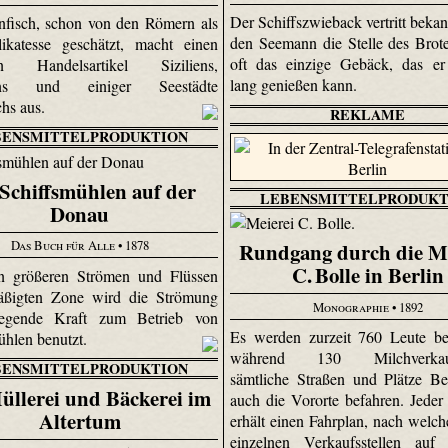
Der Schiffszwieback vertritt bekan
fisch, schon von den Römern als
den Seemann die Stelle des Brote
ikatesse geschätzt, macht einen
oft das einzige Gebäck, das e
en Handelsartikel Siziliens,
lang genießen kann.
iens und einiger Seestädte
chs aus.
REKLAME
BENSMITTELPRODUKTION
 Schiffsmühlen auf der
LEBENSMITTELPRODUKT
Donau
Das Buch für Alle
• 1878
Rundgang durch die Me
C. Bolle in Berlin
en größeren Strömen und Flüssen
äßigten Zone wird die Strömung
Monographie
• 1892
egende Kraft zum Betrieb von
Es werden zurzeit 760 Leute bes
ühlen benutzt.
während 130 Milchverkau
BENSMITTELPRODUKTION
sämtliche Straßen und Plätze Be
üllerei und Bäckerei im
auch die Vororte befahren. Jeder
Altertum
erhält einen Fahrplan, nach welch
einzelnen Verkaufsstellen auf 