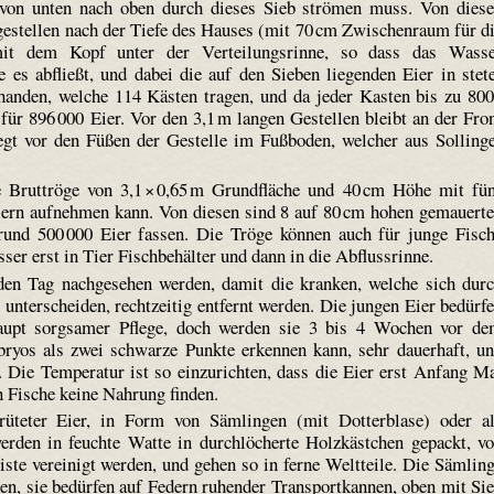
r von unten nach oben durch dieses Sieb strömen muss. Von dies
gestellen nach der Tiefe des Hauses (mit 70 cm Zwischenraum für d
it dem Kopf unter der Verteilungsrinne, so dass das Wass
e es abfließt, und dabei die auf den Sieben liegenden Eier in stet
handen, welche 114 Kästen tragen, und da jeder Kasten bis zu 80
für 896 000 Eier. Vor den 3,1 m langen Gestellen bleibt an der Fro
egt vor den Füßen der Gestelle im Fußboden, welcher aus Solling
 Bruttröge von 3,1 × 0,65 m Grundfläche und 40 cm Höhe mit fü
Eiern aufnehmen kann. Von diesen sind 8 auf 80 cm hohen gemauert
rund 500 000 Eier fassen. Die Tröge können auch für junge Fisc
ser erst in Tier Fischbehälter und dann in die Abflussrinne.
den Tag nachgesehen werden, damit die kranken, welche sich dur
unterscheiden, rechtzeitig entfernt werden. Die jungen Eier bedürf
haupt sorgsamer Pflege, doch werden sie 3 bis 4 Wochen vor d
os als zwei schwarze Punkte erkennen kann, sehr dauerhaft, u
. Die Temperatur ist so einzurichten, dass die Eier erst Anfang M
 Fische keine Nahrung finden.
üteter Eier, in Form von Sämlingen (mit Dotter­blase) oder a
erden in feuchte Watte in durchlöcherte Holzkästchen gepackt, v
ste vereinigt werden, und gehen so in ferne Weltteile. Die Sämlin
den, sie bedürfen auf Federn ruhender Transportkannen, oben mit Si