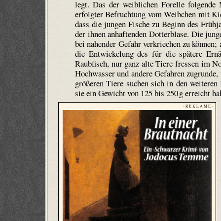
legt. Das der weiblichen Forelle folgende
erfolgter Befruchtung vom Weibchen mit Kie
dass die jungen Fische zu Beginn des Frühj
der ihnen anhaftenden Dotter­blase. Die jun
bei nahender Gefahr verkriechen zu können; 
die Entwickelung des für die spätere Ern
Raubfisch, nur ganz alte Tiere fressen im N
Hochwasser und andere Gefahren zugrunde, w
größeren Tiere suchen sich in den weiteren
sie ein Gewicht von 125 bis 250 g erreicht ha
- R E K L A M E -