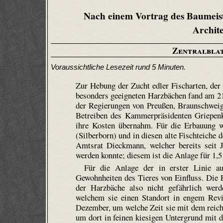
Nach einem Vortrag des Baumei
Archit
Zentralbla
Voraussichtliche Lesezeit rund 5 Minuten.
Zur Hebung der Zucht edler Fischarten, der
besonders geeigneten Harzbächen fand am 
der Regierungen von Preußen, Braunschweig 
Betreiben des Kammerpräsidenten Griepen­ke
ihre Kosten übernahm. Für die Erbauung wu
(Silberborn) und in diesen alte Fischteiche 
Amtsrat Dieckmann, welcher bereits seit J
werden konnte; diesem ist die Anlage für 1,
Für die Anlage der in erster Linie au
Gewohnheiten des Tieres von Einfluss. Die Fo
der Harz­bäche also nicht gefährlich werd
welchem sie einen Standort in engem Revi
Dezember, um welche Zeit sie mit dem reich
um dort in feinen kiesigen Untergrund mit 