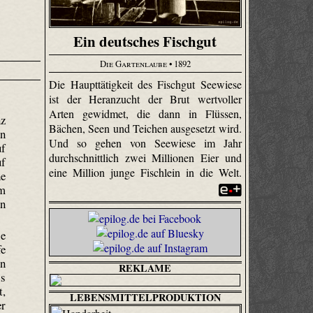
Ein deutsches Fischgut
Die Gartenlaube
• 1892
Die Haupttätigkeit des Fischgut Seewiese
ist der Heran­zucht der Brut wertvoller
Arten gewidmet, die dann in Flüssen,
nz
Bächen, Seen und Teichen ausgesetzt wird.
en
Und so gehen von Seewiese im Jahr
uf
durchschnittlich zwei Millionen Eier und
uf
eine Million junge Fischlein in die Welt.
he
em
en
ie
fe
in
REKLAME
is
t,
LEBENSMITTELPRODUKTION
er