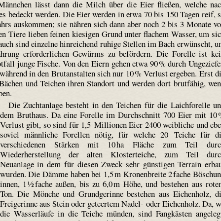
 Männchen lässt dann die Milch über die Eier fließen, welche na
s bedeckt werden. Die Eier werden in etwa 70 bis 150 Tagen reif, 
ahrs auskommen; sie nähren sich dann aber noch 2 bis 3 Monate v
gen Tiere lieben feinen kiesigen Grund unter flachem Wasser, um si
auch sind einzelne hinreichend ruhige Stellen im Bach erwünscht, 
ährung erforderlichen Gewürms zu befördern. Die Forelle ist ke
otfall junge Fische. Von den Eiern gehen etwa 90 % durch Ungeziefe
ährend in den Brutanstalten sich nur 10 % Verlust ergeben. Erst d
 Bächen und Teichen ihren Standort und werden dort brut­fähig, we
ben.
Die Zuchtanlage besteht in den Teichen für die Laich­forelle u
dem Bruthaus. Da eine Forelle im Durchschnitt 700 Eier mit 10
Verlust gibt, so sind für 1,5 Millionen Eier 2400 weibliche und eb
soviel männliche Forellen nötig, für welche 20 Teiche für d
verschiedenen Stärken mit 10 ha Fläche zum Teil durc
Wiederherstellung der alten Klosterteiche, zum Teil dur
Neuanlage in dem für diesen Zweck sehr günstigen Terrain erba
wurden. Die Dämme haben bei 1,5 m Kronen­breite 2 fache Böschu
innen, 1 ½ fache außen, bis zu 6,0 m Höhe, und bestehen aus rot
Ton. Die Mönche und Grund­gerinne bestehen aus Eichenholz, d
Frei­gerinne aus Stein oder geteertem Nadel- oder Eichenholz. Da, 
die Wasserläufe in die Teiche münden, sind Fangkästen angeleg