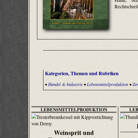
Rechtschreib
Kategorien, Themen und Rubriken
•
Handel & Industrie
•
Lebensmittelproduktion
•
Ze
LEBENSMITTELPRODUKTION
LE
Weinsprit und