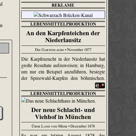
nd
REKLAME
LEBENSMITTELPRODUKTION
in
An den Karpfenteichen der
Niederlausitz
Die Gartenlaube
• November 1877
Die Karpfenzucht in der Niederlausitz hat
große Resultate aufzuweisen; in Hamburg,
um nur ein Beispiel anzuführen, besiegte
der Spreewald-Karpfen den böhmischen.
LEBENSMITTELPRODUKTION
Der neue Schlacht- und
Viehhof in München
Über Land und Meer
• Dezember 1878
Es war am letzten August 1878 des