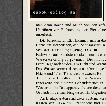
man dann Rogen und Milch von den gefan
Umrühren zur Befruchtung der Eier ohne 
unverletzt.
Die befruchteten Eier kommen nun in das
Börne auf Berneu­chen, der Reichsanstalt 
Schuster in Freiburg angelegt. Das Haus ist
Fachwerk auf Sandsteinsockel, nur die
Wasserverteilung zu gewinnen. Die mit sec
Front liegt nach Süden, um Licht und Wärme
Das Wasser kommt durch eine 40 m lange Le
Fläche und 1,5 m Tiefe, welche zwecks Rei
dem letzten Behälter fließt das Wasser i
Innenseite der hinteren Gebäudemauer in 
Wasser an die Brutapparate ab, von denen au
Gebäude mit einem Fangkasten für Ungeziefe
An Brutapparaten sind zwei Systeme verw
Kästen von 30 × 40 cm Grundfläche und 18