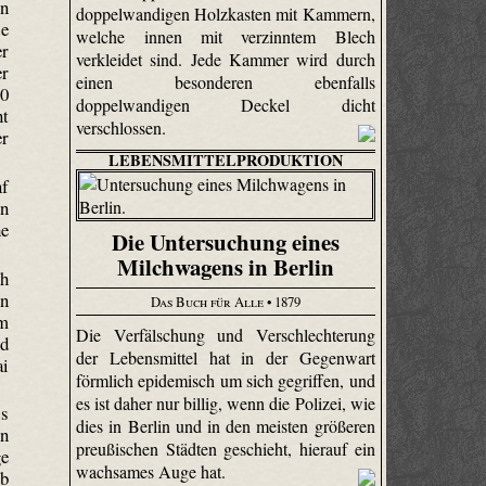
en
doppelwandigen Holzkasten mit Kammern,
ie
welche innen mit verzinntem Blech
er
verkleidet sind. Jede Kammer wird durch
er
einen besonderen ebenfalls
00
doppelwandigen Deckel dicht
nt
verschlossen.
er
LEBENSMITTELPRODUKTION
nf
en
he
Die Untersuchung eines
Milchwagens in Berlin
ch
en
Das Buch für Alle
• 1879
em
Die Verfälschung und Verschlechterung
nd
der Lebensmittel hat in der Gegenwart
ai
förmlich epidemisch um sich gegriffen, und
es ist daher nur billig, wenn die Polizei, wie
ls
dies in Berlin und in den meisten größeren
on
preußischen Städten geschieht, hierauf ein
ge
wachsames Auge hat.
eb