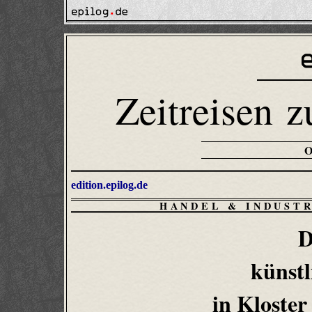
Zeitreisen z
edition.epilog.de
HANDEL & INDUST
D
künstl
in Kloste