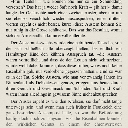
»Pfui Teufel! – wie können Sie mir so ein Schundding
vorsetzen? Das hat ja weder Saft noch Kraft – gib her!« damit
langte der Getäuschte nach einer zweiten Auster, aber nur um
sie ebenso verächtlich wieder auszuspucken; einer dritten,
vierten ergeht es nicht besser, kurz: »diese Austern können Sie
nur ruhig in die Gosse schütten«. Das war das Resultat, womit
sich der Arme endlich kummervoll entfernte.
Der Austernmisswachs wurde eine betrübende Tatsache, von
der sich schließlich alle überzeugt hielten, bis endlich ein
Hamburger Kind den kühnen Ausspruch tat, »die Austern
wären vortrefflich, und dass sie den Leuten nicht schmeckten,
würde wohl daher kommen, dass diese früher, wo es noch keine
Eisenbahn gab, nur verdorbene gegessen hätten.« Und so war
es in der Tat. Solche Austern, wie man vor zwanzig Jahren im
Binnenland als Delikatessen genoss, erregen uns heute durch
ihren Geruch und Geschmack nur Schauder. Saft und Kraft
waren ihnen allerdings in gewissem Sinne nicht abzusprechen.
Der Auster ergeht es wie den Krebsen, sie darf nicht lange
unterwegs sein, und wenn man auch früher in Frankreich eine
ganz besondere Austernpost hatte, so war die Beförderung
häufig doch noch zu langsam. Erst die Eisenbahnen konnten
den wirklichen Genuss an einem der ehrenwertesten