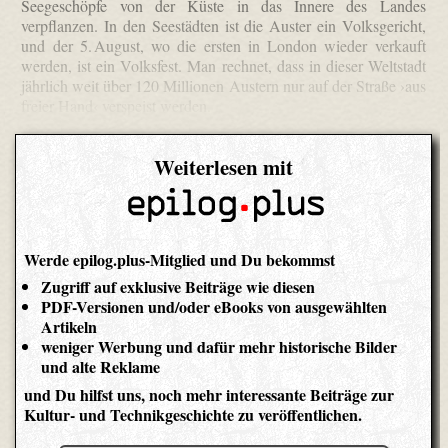
Seegeschöpfe von der Küste in das Innere des Landes
verpflanzen. In den Seestädten ist die Auster ein Volksgericht,
und der 5. August, wo die ersten in London wieder verkauft
werden, ist ein Volksfest. Man rechnet, dass in dieser Weltstadt
jährlich weit über 120 Millionen Austern nur auf der Straße ›aus
freier Hand‹ verspeist werden.
Weiterlesen mit
Werde epilog.plus-Mitglied und Du bekommst
Zugriff auf exklusive Beiträge wie diesen
PDF-Versionen und/oder eBooks von ausgewählten
Artikeln
weniger Werbung und dafür mehr historische Bilder
und alte Reklame
und Du hilfst uns, noch mehr interessante Beiträge zur
Kultur- und Technikgeschichte zu veröffentlichen.