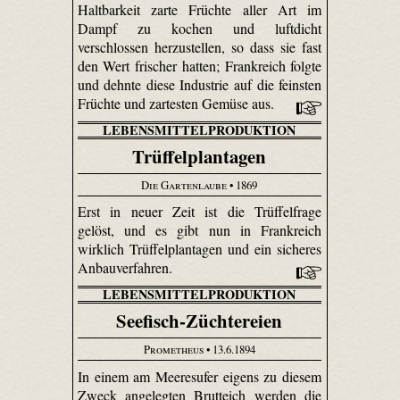
Haltbarkeit zarte Früchte aller Art im
Dampf zu kochen und luftdicht
verschlossen herzustellen, so dass sie fast
den Wert frischer hatten; Frankreich folgte
und dehnte diese Industrie auf die feinsten
Früchte und zartesten Gemüse aus.
LEBENSMITTELPRODUKTION
Trüffelplantagen
Die Gartenlaube
• 1869
Erst in neuer Zeit ist die Trüffel­frage
gelöst, und es gibt nun in Frankreich
wirklich Trüffel­plan­tagen und ein sicheres
Anbauverfahren.
LEBENSMITTELPRODUKTION
Seefisch-Züchtereien
Prometheus
• 13.6.1894
In einem am Meeresufer eigens zu diesem
Zweck angelegten Brutteich werden die