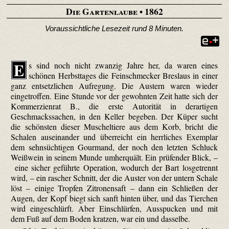
Die Gartenlaube
• 1862
Voraussichtliche Lesezeit rund 8 Minuten.
E
s sind noch nicht zwanzig Jahre her, da waren eines
schönen Herbsttages die Feinschmecker Breslaus in einer
ganz entsetzlichen Aufregung. Die Austern waren wieder
eingetroffen. Eine Stunde vor der gewohnten Zeit hatte sich der
Kommerzienrat B., die erste Autorität in derartigen
Geschmackssachen, in den Keller begeben. Der Küper sucht
die schönsten dieser Muscheltiere aus dem Korb, bricht die
Schalen auseinander und überreicht ein herrliches Exemplar
dem sehnsüchtigen Gourmand, der noch den letzten Schluck
Weißwein in seinem Munde umherquält. Ein prüfender Blick, –
eine sicher geführte Operation, wodurch der Bart losgetrennt
wird, – ein rascher Schnitt, der die Auster von der untern Schale
löst – einige Tropfen Zitronensaft – dann ein Schließen der
Augen, der Kopf biegt sich sanft hinten über, und das Tierchen
wird eingeschlürft. Aber Einschlürfen, Ausspucken und mit
dem Fuß auf dem Boden kratzen, war ein und dasselbe.