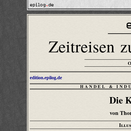
Zeitreisen z
edition.epilog.de
HANDEL & IND
Die K
von Tho
Illu