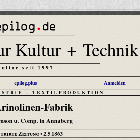
ur Kultur + Technik
Online seit 1997
epilog.plus
Anmelden
USTRIE
–
TEXTILPRODUKTION
rino­linen-Fabrik
mson u. Comp. in Annaberg
strirte Zeitung
• 2.5.1863