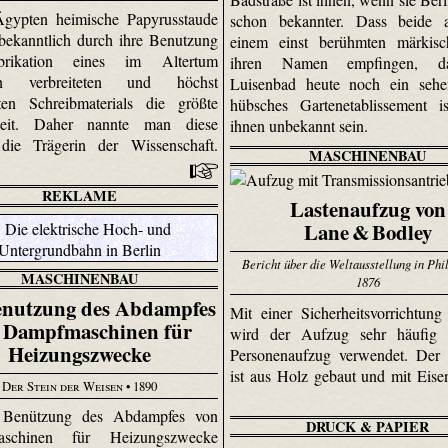
Ägypten heimische Papyrusstaude
schon bekannter. Dass beide 
 bekanntlich durch ihre Benutzung
einem einst berühmten märkis
brikation eines im Altertum
ihren Namen empfingen, d
ein verbreiteten und höchst
Luisenbad heute noch ein sehen
ten Schreibmaterials die größte
hübsches Gartenetablissement is
keit. Daher nannte man diese
ihnen unbekannt sein.
 die Trägerin der Wissenschaft.
MASCHINENBAU
REKLAME
Lastenaufzug von
Lane & Bodley
Bericht über die Weltausstellung in Phi
MASCHINENBAU
1876
enutzung des Abdampfes
Mit einer Sicherheitsvorrichtung
 Dampfmaschinen für
wird der Aufzug sehr häufig 
Heizungszwecke
Personenaufzug verwendet. Der 
ist aus Holz gebaut und mit Eisen
Der Stein der Weisen
• 1890
 Benützung des Abdampfes von
DRUCK & PAPIER
aschinen für Heizungszwecke