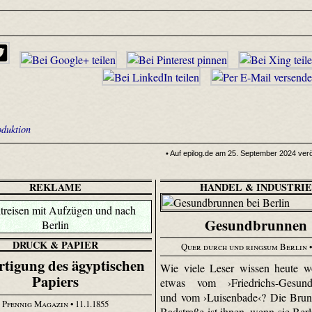
oduktion
• Auf epilog.de am 25. September 2024 veröf
REKLAME
HANDEL & INDUSTRI
Gesundbrunnen
DRUCK & PAPIER
Quer durch und ringsum Berlin
•
rtigung des ägyptischen
Wie viele Leser wissen heute w
Papiers
etwas vom ›Friedrichs-Gesund
und vom ›Luisenbade‹? Die Brun
Pfennig Magazin
• 11.1.1855
Badstraße ist ihnen, wenn sie Berl