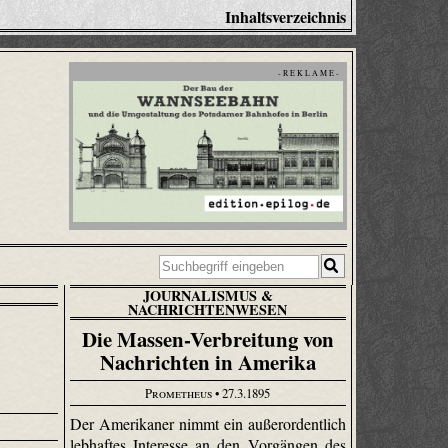
Inhaltsverzeichnis
- R E K L A M E -
JOURNALISMUS &
NACHRICHTENWESEN
Die Massen-Verbreitung von
Nachrichten in Amerika
Prometheus
• 27.3.1895
Der Amerikaner nimmt ein außerordentlich
lebhaftes Interesse an den Vorgängen des