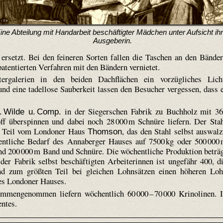
ine Abteilung mit Handarbeit beschäftigter Mädchen unter Aufsicht ihr
Ausgeberin.
ersetzt. Bei den feineren Sorten fallen die Taschen an den Bände
atentierten Verfahren mit den Bändern vernietet.
ergalerien in den beiden Dachflächen ein vorzügliches Lich
nd eine tadellose Sauberkeit lassen den Besucher vergessen, dass 
in der Sieger­schen Fabrik zu Buchholz mit 3
. Wilde u. Comp.
ff über­spinnen und dabei noch 28 000 m Schnüre liefern. Der Sta
n Teil vom Londoner Haus
, das den Stahl selbst auswalz
Thomson
hentliche Bedarf des Annaberger Hauses auf 7500 kg oder 500 000
und 200 000 m Band und Schnüre. Die wöchentliche Produktion beträ
 der Fabrik selbst beschäftigten Arbeiterinnen ist ungefähr 400, d
nd zum größten Teil bei gleichen Lohnsätzen einen höheren Lo
des Londoner Hauses.
mmengenommen liefern wöchentlich 60 000 – 70 000 Krino­linen. 
entes.