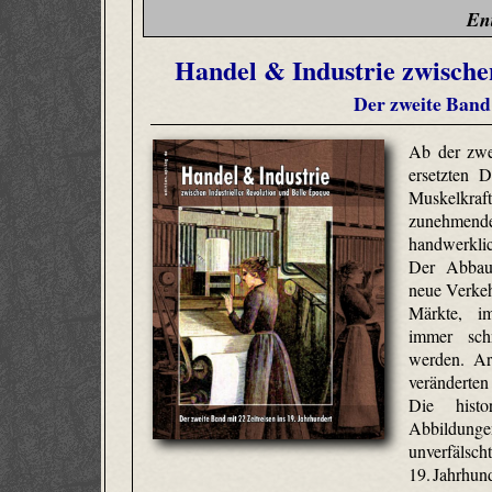
En
Handel & Industrie zwischen
Der zweite Band 
Ab der zwei
ersetzten 
Muskelkr
zunehmende
handwerkli
Der Abbau
neue Verkeh
Märkte, i
immer schn
werden. Arb
veränderten
Die histo
Abbildunge
unverfälscht
19. Jahrhund