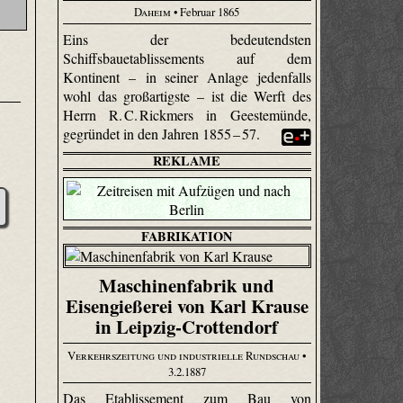
Daheim
• Februar 1865
Eins der bedeutendsten
e
Schiffsbauetablissements auf dem
Kontinent – in seiner Anlage jedenfalls
wohl das großartigste – ist die Werft des
Herrn R. C. Rickmers in Geestemünde,
gegründet in den Jahren 1855 – 57.
REKLAME
FABRIKATION
Maschinenfabrik und
Eisengießerei von Karl Krause
in Leipzig-Crottendorf
Verkehrszeitung und industrielle Rundschau
•
3.2.1887
Das Etablissement zum Bau von