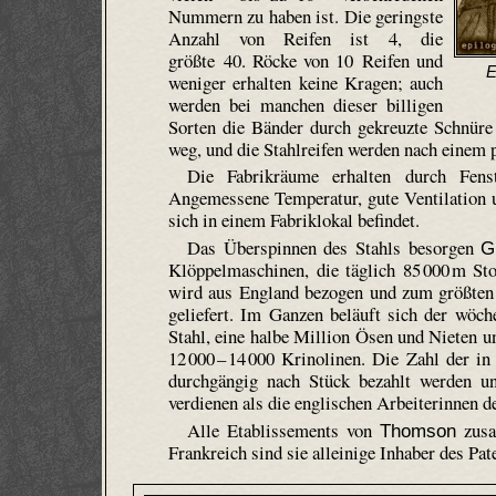
Nummern zu haben ist. Die geringste
Anzahl von Reifen ist 4, die
größte 40. Röcke von 10 Reifen und
E
weniger erhalten keine Kragen; auch
werden bei manchen dieser billigen
Sorten die Bänder durch gekreuzte Schnüre 
weg, und die Stahlreifen werden nach einem p
Die Fabrikräume erhalten durch Fenst
Angemessene Temperatur, gute Ventilation u
sich in einem Fabriklokal befindet.
Das Überspinnen des Stahls besorgen
G
Klöppelmaschinen, die täglich 85 000 m Sto
wird aus England bezogen und zum größte
geliefert. Im Ganzen beläuft sich der wöc
Stahl, eine halbe Million Ösen und Nieten 
12 000 – 14 000 Krino­linen. Die Zahl der in
durchgängig nach Stück bezahlt werden u
verdienen als die englischen Arbeiterinnen 
Alle Etablissements von
zusa
Thomson
Frankreich sind sie alleinige Inhaber des Pat