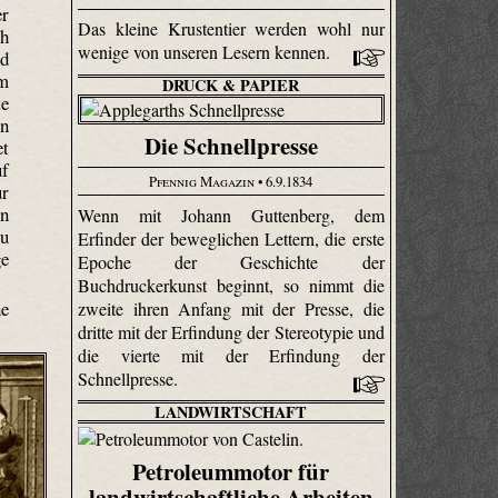
er
Das kleine Krustentier werden wohl nur
ch
wenige von unseren Lesern kennen.
nd
rm
DRUCK & PAPIER
te
un
Die Schnellpresse
et
uf
Pfennig Magazin
• 6.9.1834
ur
en
Wenn mit Johann Guttenberg, dem
zu
Erfinder der beweglichen Lettern, die erste
ge
Epoche der Geschichte der
Buchdruckerkunst beginnt, so nimmt die
ne
zweite ihren Anfang mit der Presse, die
dritte mit der Erfindung der Stereotypie und
die vierte mit der Erfindung der
Schnellpresse.
LANDWIRTSCHAFT
Petroleummotor für
landwirtschaftliche Arbeiten