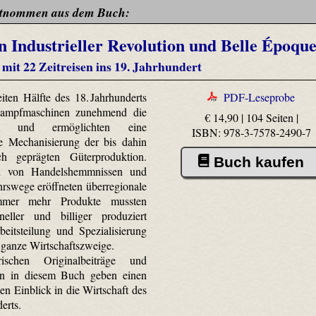
tnommen aus dem Buch:
 Industrieller Revolution und Belle Époqu
mit 22 Zeitreisen ins 19. Jahrhundert
ten Hälfte des 18. Jahrhunderts
PDF-Leseprobe
Dampfmaschinen zunehmend die
€ 14,90 | 104 Seiten |
aft und ermöglichten eine
ISBN: 978-3-7578-2490-7
 Mechanisierung der bis dahin
ch geprägten Güterproduktion.
Buch kaufen
 von Handelshemmnissen und
rswege eröffneten überregionale
mmer mehr Produkte mussten
eller und billiger produziert
eitsteilung und Spezialisierung
 ganze Wirtschaftszweige.
rischen Originalbeiträge und
n in diesem Buch geben einen
en Einblick in die Wirtschaft des
erts.