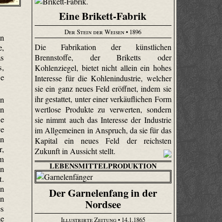
Eine Brikett-Fabrik
Der Stein der Weisen
• 1896
on
Die Fabrikation der künstlichen
e,
as
Brennstoffe, der Briketts oder
s,
Kohlenziegel, bietet nicht allein ein hohes
ie
Interesse für die Kohlenindustrie, welcher
sie ein ganz neues Feld eröffnet, indem sie
ihr gestattet, unter einer verkäuflichen Form
en
en
wertlose Produkte zu verwerten, sondern
ie
sie nimmt auch das Interesse der Industrie
re
im Allgemeinen in Anspruch, da sie für das
en
Kapital ein neues Feld der reichsten
r,
Zukunft in Aussicht stellt.
m
LEBENSMITTELPRODUKTION
en
t.
n
Der Garnelenfang in der
en
Nordsee
es
ne
Illustrirte Zeitung
• 14.1.1865