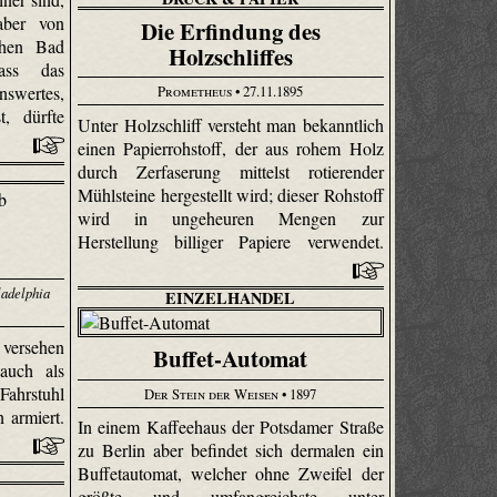
aber von
Die Erfindung des
chen Bad
Holzschliffes
ass das
swertes,
Prometheus
• 27.11.1895
t, dürfte
Unter Holzschliff versteht man bekanntlich
einen Papierrohstoff, der aus rohem Holz
durch Zerfaserung mittelst rotierender
Mühlsteine hergestellt wird; dieser Rohstoff
wird in ungeheuren Mengen zur
Herstellung billiger Papiere verwendet.
ladelphia
EINZELHANDEL
 versehen
Buffet-Automat
auch als
Fahrstuhl
Der Stein der Weisen
• 1897
 armiert.
In einem Kaffeehaus der Potsdamer Straße
zu Berlin aber befindet sich dermalen ein
Buffetautomat, welcher ohne Zweifel der
größte und umfangreichste unter