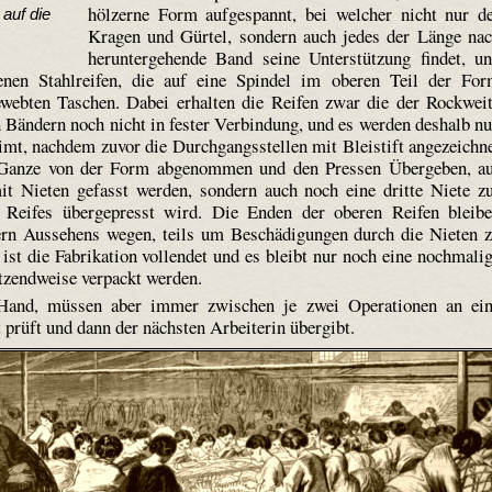
hölzerne Form aufgespannt, bei welcher nicht nur d
auf die
Kragen und Gürtel, sondern auch jedes der Länge na
heruntergehende Band seine Unterstützung findet, u
enen Stahlreifen, die auf eine Spindel im oberen Teil der Fo
e­webten Taschen. Dabei erhalten die Reifen zwar die der Rockwei
n Bändern noch nicht in fester Verbindung, und es werden deshalb n
imt, nachdem zuvor die Durchgangsstellen mit Bleistift angezeichn
 Ganze von der Form abgenommen und den Pressen Übergeben, a
it Nieten gefasst werden, sondern auch noch eine dritte Niete z
Reifes über­gepresst wird. Die Enden der oberen Reifen bleib
sern Aussehens wegen, teils um Beschädigungen durch die Nieten 
ist die Fabrikation vollendet und es bleibt nur noch eine nochmali
tzendweise verpackt werden.
Hand, müssen aber immer zwischen je zwei Operationen an ei
 prüft und dann der nächsten Arbeiterin übergibt.