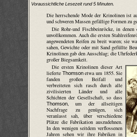
Voraussichtliche Lesezeit rund 5 Minuten.
Die herrschende Mode der Krino­linen ist 
und schweren Massen gefällige Formen zu g
Die Rohr-und Fischbeinröcke, in denen 
unvollkommen. Auch die ersten Stahlreifenrö
angewendeten Reifen zu breit waren; sie w
sahen, Gewichte oder mit Sand gefüllte Beu
Krino­linen gab den Ausschlag; die Uhr­feder­
großer Biegsamkeit.
Die ersten Krino­linen dieser Art
lieferte
etwa um 1855. Sie
Thomson
fanden großen Beifall und
verbreiteten sich rasch durch alle
zivilisierten Länder und alle
Schichten der Gesellschaft, so dass
, um der allseitigen
Thomson
Nachfrage zu genügen, sich
veranlasst sah, über verschiedene
Plätze die Fabrikation auszudehnen.
In den wenigen seitdem verflossenen
Jahren sehen wir ihre Fabriken in