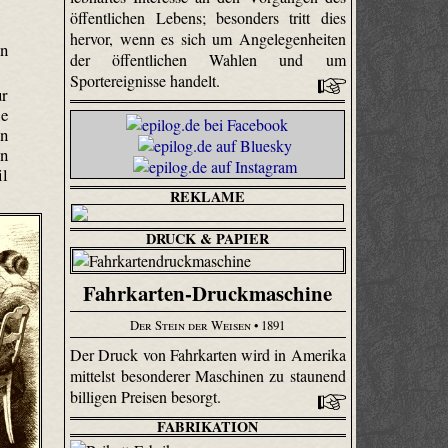
öffentlichen Lebens; besonders tritt dies
hervor, wenn es sich um Angelegenheiten
en
der öffentlichen Wahlen und um
Sportereignisse handelt.
ur
ie
en
en
il
REKLAME
DRUCK & PAPIER
Fahrkarten-Druckmaschine
Der Stein der Weisen
• 1891
Der Druck von Fahrkarten wird in Amerika
mittelst besonderer Maschinen zu staunend
billigen Preisen besorgt.
FABRIKATION