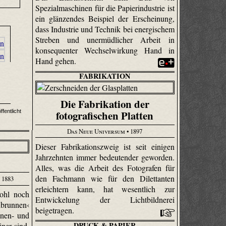
Spezialmaschinen für die Papierindustrie ist
ein glänzendes Beispiel der Erscheinung,
dass Industrie und Technik bei energischem
Streben und unermüdlicher Arbeit in
konsequenter Wechselwirkung Hand in
Hand gehen.
FABRIKATION
Die Fabrikation der
fotografischen Platten
fentlicht
Das Neue Universum
• 1897
E
Dieser Fabrikationszweig ist seit einigen
Jahrzehnten immer bedeutender geworden.
Alles, was die Arbeit des Fotografen für
den Fachmann wie für den Dilettanten
 1883
erleichtern kann, hat wesentlich zur
ohl noch
Entwickelung der Licht­bild­nerei
brunnen‹
beigetragen.
nen- und
DRUCK & PAPIER
iner sind,