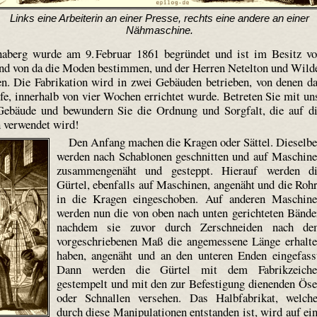
Links eine Arbeiterin an einer Presse, rechts eine andere an einer
Nähmaschine.
aberg wurde am 9. Februar 1861 begründet und ist im Besitz v
 und von da die Moden bestimmen, und der Herren Netelton und Wild
en. Die Fabrikation wird in zwei Gebäuden betrieben, von denen d
fe, innerhalb von vier Wochen errichtet wurde. Betreten Sie mit un
 Gebäude und bewundern Sie die Ordnung und Sorgfalt, die auf d
in verwendet wird!
Den Anfang machen die Kragen oder Sättel. Dieselb
werden nach Schablonen geschnitten und auf Maschin
zusammengenäht und gesteppt. Hierauf werden d
Gürtel, ebenfalls auf Maschinen, angenäht und die Roh
in die Kragen eingeschoben. Auf anderen Maschin
werden nun die von oben nach unten gerichteten Bände
nachdem sie zuvor durch Zerschneiden nach de
vorgeschriebenen Maß die angemessene Länge erhalt
haben, angenäht und an den unteren Enden eingefass
Dann werden die Gürtel mit dem Fabrikzeiche
gestempelt und mit den zur Befestigung dienenden Ös
oder Schnallen versehen. Das Halbfabrikat, welch
durch diese Manipulationen entstanden ist, wird auf ei