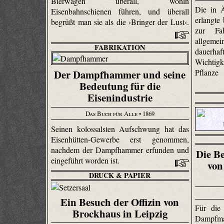
Bierwagen überall, wohin
Die in 
Eisenbahnschienen führen, und überall
erlangte
begrüßt man sie als die ›Bringer der Lust‹.
zur Fa
allgem
FABRIKATION
dauerhaf
Wichtig
Pflanze
Der Dampfhammer und seine
Bedeutung für die
Eisenindustrie
Das Buch für Alle
• 1869
Seinen kolossalsten Aufschwung hat das
Eisenhütten-Gewerbe erst genommen,
nachdem der Dampfhammer erfunden und
Die B
eingeführt worden ist.
von
DRUCK & PAPIER
Ein Besuch der Offizin von
Für die
Brockhaus in Leipzig
Dampfm