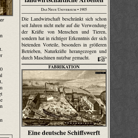
Das Neue Universum
• 1905
Die Landwirtschaft beschränkt sich schon
er
seit Jahren nicht mehr auf die Verwendung
der Kräfte von Menschen und Tieren,
rn
sondern hat in richtiger Erkenntnis der sich
bietenden Vorteile, besonders in größeren
t.
Betrieben, Naturkräfte herangezogen und
er
durch Maschinen nutzbar gemacht.
FABRIKATION
60
hl
t,
 m
gt
ie
hn
In
Eine deutsche Schiffswerft