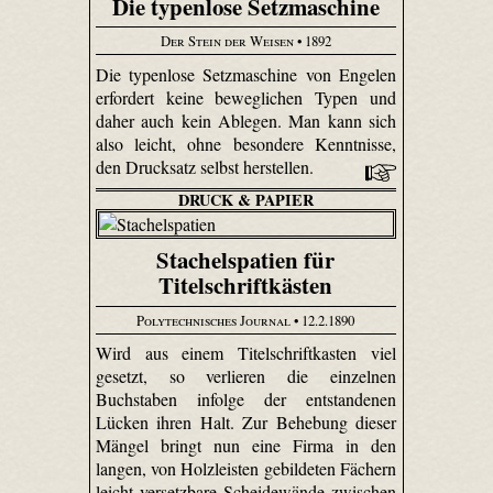
Die typenlose Setzmaschine
Der Stein der Weisen
• 1892
Die typenlose Setzmaschine von Engelen
erfordert keine beweglichen Typen und
daher auch kein Ablegen. Man kann sich
also leicht, ohne besondere Kenntnisse,
den Drucksatz selbst herstellen.
DRUCK & PAPIER
Stachelspatien für
Titelschriftkästen
Polytechnisches Journal
• 12.2.1890
Wird aus einem Titelschriftkasten viel
gesetzt, so verlieren die einzelnen
Buchstaben infolge der entstandenen
Lücken ihren Halt. Zur Behebung dieser
Mängel bringt nun eine Firma in den
langen, von Holzleisten gebildeten Fächern
leicht versetzbare Scheidewände zwischen