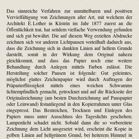
Das sinnreiche Verfahren zur unmittelbaren und positiven
Vervielfältigung von Zeichnungen aller Art, mit welchem der
Architekt E. Lother in Küstrin im Jahr 1877 zuerst an die
Öffentlichkeit trat, hat seitdem vielfache Verwendung gefunden
und sich gut bewährt. Die auf diesem Weg erzielten Abdrucke
zeichnen sich vor anderen Lichtpausen vorteilhaft dadurch aus,
dass die Zeichnung sich in dunklen Linien auf hellem Grunde
darstellt, somit in der Wirkung dem Original nahezu
gleichkommt, und dass das Papier noch eine weitere
Behandlung durch Anlegen mittels Farben zulässt. Die
Herstellung solcher Pausen ist folgende: Gut geleimtes,
möglichst glattes Zeichenpapier wird durch Auftragen der
Präparierflüssigkeit mittels eines weichen Schwamms
lichtempfindlich gemacht, getrocknet und auf die Rückseite der
Originalzeichnung (am besten Durchzeichnung auf Pauspapier
oder Leinwand) festanliegend in den Kopierrahmen unter Glas
eingepresst. Das Bestreichen, Trocknen und Einlegen des
Papiers muss unter Ausschluss des Tageslichts geschehen;
Lampenlicht schadet nicht. Sobald dann die so vorbereitete
Zeichnung dem Licht ausgesetzt wird, erscheint die Kopie in
gelben Linien auf hellgrünem Grund, bei heiterem Himmel in