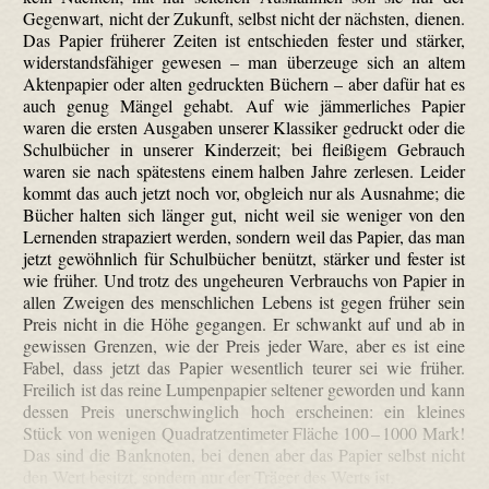
Gegenwart, nicht der Zukunft, selbst nicht der nächsten, dienen.
Das Papier früherer Zeiten ist entschieden fester und stärker,
widerstandsfähiger gewesen – man überzeuge sich an altem
Aktenpapier oder alten gedruckten Büchern – aber dafür hat es
auch genug Mängel gehabt. Auf wie jämmerliches Papier
waren die ersten Ausgaben unserer Klassiker gedruckt oder die
Schulbücher in unserer Kinderzeit; bei fleißigem Gebrauch
waren sie nach spätestens einem halben Jahre zerlesen. Leider
kommt das auch jetzt noch vor, obgleich nur als Ausnahme; die
Bücher halten sich länger gut, nicht weil sie weniger von den
Lernenden strapaziert werden, sondern weil das Papier, das man
jetzt gewöhnlich für Schulbücher benützt, stärker und fester ist
wie früher. Und trotz des ungeheuren Verbrauchs von Papier in
allen Zweigen des menschlichen Lebens ist gegen früher sein
Preis nicht in die Höhe gegangen. Er schwankt auf und ab in
gewissen Grenzen, wie der Preis jeder Ware, aber es ist eine
Fabel, dass jetzt das Papier wesentlich teurer sei wie früher.
Freilich ist das reine Lumpenpapier seltener geworden und kann
dessen Preis unerschwinglich hoch erscheinen: ein kleines
Stück von wenigen Quadratzentimeter Fläche 100 – 1000 Mark!
Das sind die Banknoten, bei denen aber das Papier selbst nicht
den Wert besitzt, sondern nur der Träger des Werts ist.