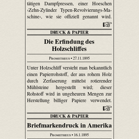
tätigen Dampfpressen, einer Hoeschen
›Zehn-Zy­linder Typen-Re­vol­vie­rungs-Ma­
schi­ne‹, wie sie offiziell genannt wird.
DRUCK & PAPIER
Die Erfindung des
Holzschliffes
Prometheus
• 27.11.1895
Unter Holzschliff versteht man bekanntlich
einen Papierrohstoff, der aus rohem Holz
durch Zerfaserung mittelst rotierender
Mühlsteine hergestellt wird; dieser
Rohstoff wird in ungeheuren Mengen zur
Herstellung billiger Papiere verwendet.
DRUCK & PAPIER
Briefmarkendruck in Amerika
Prometheus
• 16.1.1895