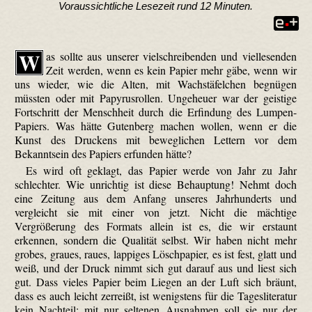
Voraussichtliche Lesezeit rund 12 Minuten.
W
as sollte aus unserer viel­schreibenden und viel­lesenden
Zeit werden, wenn es kein Papier mehr gäbe, wenn wir
uns wieder, wie die Alten, mit Wachstäfelchen begnügen
müssten oder mit Papyrusrollen. Ungeheuer war der geistige
Fortschritt der Menschheit durch die Erfindung des Lumpen-
Papiers. Was hätte Gutenberg machen wollen, wenn er die
Kunst des Druckens mit beweglichen Lettern vor dem
Bekanntsein des Papiers erfunden hätte?
Es wird oft geklagt, das Papier werde von Jahr zu Jahr
schlechter. Wie unrichtig ist diese Behauptung! Nehmt doch
eine Zeitung aus dem Anfang unseres Jahrhunderts und
vergleicht sie mit einer von jetzt. Nicht die mächtige
Vergrößerung des Formats allein ist es, die wir erstaunt
erkennen, sondern die Qualität selbst. Wir haben nicht mehr
grobes, graues, raues, lappiges Löschpapier, es ist fest, glatt und
weiß, und der Druck nimmt sich gut darauf aus und liest sich
gut. Dass vieles Papier beim Liegen an der Luft sich bräunt,
dass es auch leicht zerreißt, ist wenigstens für die Tagesliteratur
kein Nachteil; mit nur seltenen Ausnahmen soll sie nur der