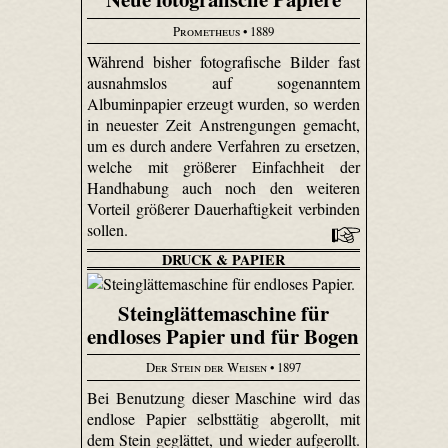
Prometheus
• 1889
Während bisher fotografische Bilder fast
ausnahmslos auf sogenanntem
Albuminpapier erzeugt wurden, so werden
in neuester Zeit Anstrengungen gemacht,
um es durch andere Verfahren zu ersetzen,
welche mit größerer Einfachheit der
Handhabung auch noch den weiteren
Vorteil größerer Dauerhaftigkeit verbinden
sollen.
DRUCK & PAPIER
Steinglättemaschine für
endloses Papier und für Bogen
Der Stein der Weisen
• 1897
Bei Benutzung dieser Maschine wird das
endlose Papier selbsttätig abgerollt, mit
dem Stein geglättet, und wieder aufgerollt.