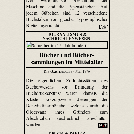
Der wesentlichste Bestandteil der
Maschine sind die Typenstäbchen. Auf
jedem Stäbchen sind 12 verschiedene
Buchstaben von gleicher typographischer
Breite angebracht.
JOURNALISMUS &
NACHRICHTENWESEN
Bücher und Bücher­
sammlungen im Mittelalter
Die Gartenlaube
• Mai 1876
Die eigentlichen Zufluchtsstätten des
Bücherwesens vor Erfindung der
Buchdruckerkunst waren damals die
Klöster, vorzugsweise diejenigen der
Benediktinermönche, welche durch die
Observanz ihres Gründers zum
Abschreiben ausdrücklich angehalten
wurden.
DRUCK & PAPIER