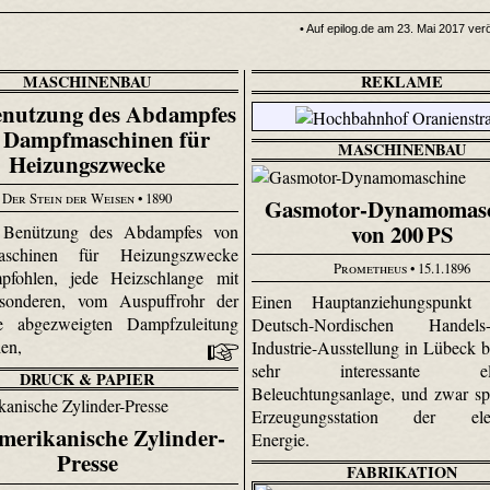
• Auf epilog.de am 23. Mai 2017 veröf
MASCHINENBAU
REKLAME
enutzung des Abdampfes
 Dampfmaschinen für
MASCHINENBAU
Heizungszwecke
Der Stein der Weisen
• 1890
Gasmotor-Dynamomas
von 200 PS
 Benützung des Abdampfes von
aschinen für Heizungszwecke
Prometheus
• 15.1.1896
pfohlen, jede Heizschlange mit
esonderen, vom Auspuffrohr der
Einen Hauptanziehungspunkt
e abgezweigten Dampfzuleitung
Deutsch-Nordischen Hande
hen,
Industrie-Ausstellung in Lübeck bi
sehr interessante elek
DRUCK & PAPIER
Beleuchtungsanlage, und zwar spe
Erzeugungsstation der elek
amerikanische Zylinder-
Energie.
Presse
FABRIKATION