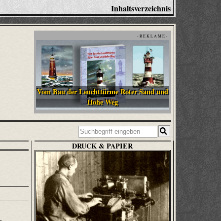
Inhaltsverzeichnis
- R E K L A M E -
Vom Bau der Leuchttürme Roter Sand und
Hohe Weg
DRUCK & PAPIER