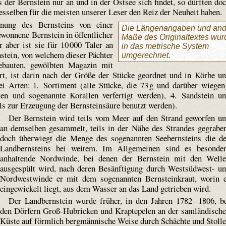
 der Bernstein nur an und in der Ostsee sich findet, so dürften do
sselben für die meisten unserer Leser den Reiz der Neuheit haben.
ung des Bernsteins von einer
Die Längenangaben und and
ewonnene Bernstein in öffentlicher
Maße des Originaltextes wu
 aber ist sie für 10 000 Taler an
in das metrische System
stein, von welchem dieser Pächter
umgerechnet.
ebauten, gewölbten Magazin mit
rt, ist darin nach der Größe der Stücke geordnet und in Körbe u
ei Arten: l. Sortiment (alle Stücke, die 73 g und darüber wiegen
en und sogenannte Korallen verfertigt werden), 4. Sandstein u
ils zur Erzeugung der Bernsteinsäure benutzt werden).
Der Bernstein wird teils vom Meer auf den Strand geworfen u
an demselben gesammelt, teils in der Nähe des Strandes gegrabe
doch überwiegt die Menge des sogenannten Seebernsteins die d
Landbernsteins bei weitem. Im Allgemeinen sind es besonde
anhaltende Nordwinde, bei denen der Bernstein mit den Well
ausgespült wird, nach deren Besänftigung durch Westsüdwest- u
Nordwestwinde er mit dem sogenannten Bernsteinkraut, worin 
eingewickelt liegt, aus dem Wasser an das Land getrieben wird.
Der Landbernstein wurde früher, in den Jahren 1782 – 1806, b
den Dörfern Groß-Hubricken und Kraptepelen an der samländisch
Küste auf förmlich bergmännische Weise durch Schächte und Stoll