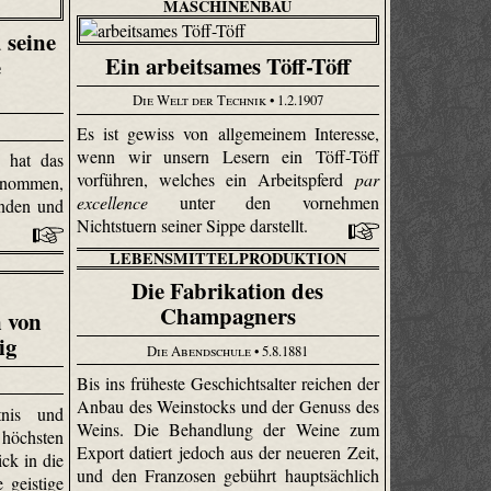
MASCHINENBAU
seine
Ein arbeitsames Töff-Töff
e
Die Welt der Technik
• 1.2.1907
Es ist gewiss von allgemeinem Interesse,
wenn wir unsern Lesern ein Töff-Töff
 hat das
vorführen, welches ein Arbeitspferd
par
enommen,
excellence
unter den vornehmen
nden und
Nichtstuern seiner Sippe darstellt.
LEBENSMITTELPRODUKTION
Die Fabrikation des
Champagners
n von
ig
Die Abendschule
• 5.8.1881
Bis ins früheste Geschichtsalter reichen der
Anbau des Weinstocks und der Genuss des
tnis und
Weins. Die Behandlung der Weine zum
höchsten
Export datiert jedoch aus der neueren Zeit,
ick in die
und den Franzosen gebührt hauptsächlich
 geistige