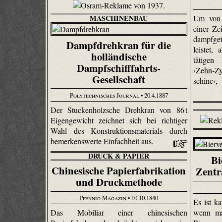
MASCHINENBAU
Um von 
einer Ze
dampfge
Dampfdrehkran für die
leistet,
holländische
tätigen
Dampfschifffahrts-
›Zehn-Zy
Gesellschaft
schi­ne‹
Polytechnisches Journal
• 20.4.1887
Der Stuckenholzsche Drehkran von 86 t
Eigengewicht zeichnet sich bei richtiger
Wahl des Konstruktionsmaterials durch
bemerkenswerte Einfachheit aus.
DRUCK & PAPIER
Bi
Chinesische Papierfabrikation
Zentr
und Druckmethode
Pfennig Magazin
• 10.10.1840
Es ist k
Das Mobiliar einer chinesischen
wenn ma