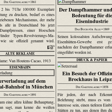
Die Gartenlaube
• 1861
Der Dampfhammer und 
2 bis 7 Uhr 100 000 Exemplare
Bedeutung für di
itung zu drucken, bedarf es eines
triebenen Mechanismus, der mehr
Eisenindustrie
 als alle in Deutschland bis jetzt
Das Buch für Alle
• 1869
 Dampfpressen, einer Hoeschen
­linder Typen-Re­vol­vie­rungs-Ma­
Seinen kolossalsten Aufschwung
, wie sie offiziell genannt wird.
Eisenhütten-Gewerbe erst g
nachdem der Dampfhammer erfu
eingeführt worden ist.
ALTE REKLAME
DRUCK & PAPIER
EISENBAHN
Ein Besuch der Offizi
Brockhaus in Leipz
erverladung auf dem
al-Bahnhof in München
Die Gartenlaube
• 1858
Für jeden, der nach Erkenn
Die Gartenlaube
• 1891
Belehrung strebt, muss es vom 
aum eine allzu kühne Behauptung,
Interesse sein, einen tieferen Einbl
n sagt, man kenne die weißen
Stätten zu tun, aus denen ihm die