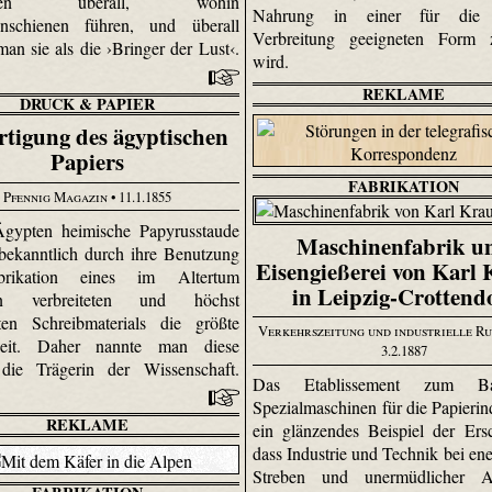
agen überall, wohin
Nahrung in einer für die w
hnschienen führen, und überall
Verbreitung geeigneten Form z
an sie als die ›Bringer der Lust‹.
wird.
REKLAME
DRUCK & PAPIER
rtigung des ägyptischen
Papiers
FABRIKATION
Pfennig Magazin
• 11.1.1855
Ägypten heimische Papyrusstaude
Maschinenfabrik u
 bekanntlich durch ihre Benutzung
Eisengießerei von Karl 
brikation eines im Altertum
in Leipzig-Crottend
ein verbreiteten und höchst
ten Schreibmaterials die größte
Verkehrszeitung und industrielle R
keit. Daher nannte man diese
3.2.1887
 die Trägerin der Wissenschaft.
Das Etablissement zum 
Spezialmaschinen für die Papierind
REKLAME
ein glänzendes Beispiel der Ers
dass Industrie und Technik bei en
Streben und unermüdlicher A