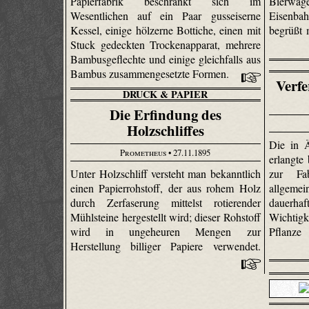
Papierfabrik beschränkt sich im
Bierw
Wesentlichen auf ein Paar gusseiserne
Eisenba
Kessel, einige hölzerne Bottiche, einen mit
begrüßt m
Stuck gedeckten Trockenapparat, mehrere
Bambus­geflechte und einige gleichfalls aus
Bambus zusammengesetzte Formen.
Verfe
DRUCK & PAPIER
Die Erfindung des
Holzschliffes
Die in 
Prometheus
• 27.11.1895
erlangte
Unter Holzschliff versteht man bekanntlich
zur Fa
einen Papierrohstoff, der aus rohem Holz
allgem
durch Zerfaserung mittelst rotierender
dauerhaf
Mühlsteine hergestellt wird; dieser Rohstoff
Wichtig
wird in ungeheuren Mengen zur
Pflanze
Herstellung billiger Papiere verwendet.