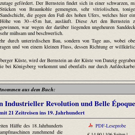
zutage gefördert. Der Bernstein findet sich in einer schwarzen, m
Stücken von Braunkohle gemengten, sehr vitriolischen, tonig
Sandschicht, die gegen den Fuß des hohen Ufers, welches hier ei
Höhe von 30 – 45 m hat, ausläuft. Diese Art den Bernstein 
gewinnen, war wegen der darüber liegenden ungeheuren Sanddec
sehr mühsam und beschwerlich.
ehr durch unterirdischen Bau, sondern von Tage aus, wobei ob
ragen und von einem kleinen Fluss, dessen Richtung er willkürli
berger Küste, wird der Bernstein an der Küste von Danzig gegrabe
wie bei Königsberg vorkommt und ebenfalls nur durch Aufdeckarbe
tnommen aus dem Buch:
 Industrieller Revolution und Belle Époqu
mit 21 Zeitreisen ins 19. Jahrhundert
ten Hälfte des 18. Jahrhunderts
PDF-Leseprobe
Dampfmaschinen zunehmend die
€ 14,90 | 106 Seiten |