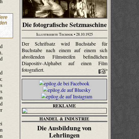
ch
ere
Die fotografische Setzmaschine
rden
Illustrierte Technik
• 28.10.1925
Der Schriftsatz wird Buchstabe für
nd
Buchstabe nach einem auf einem sich
),
abrollenden Filmstreifen befindlichen
nd
Diapositiv-Alphabet auf einen Film
fotografiert.
nd
n;
es
rs
en
nd
REKLAME
er
HANDEL & INDUSTRIE
ei
Die Ausbildung von
en
Lehrlingen
en