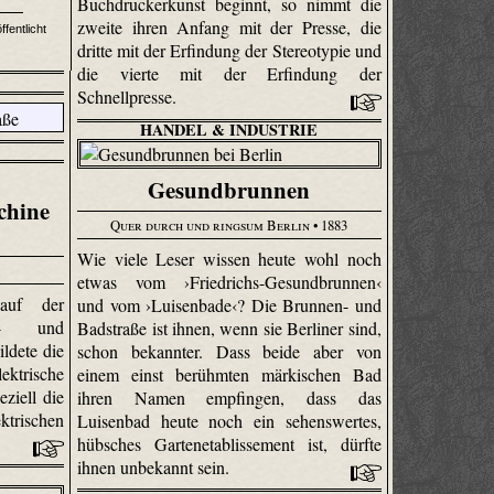
Buchdruckerkunst beginnt, so nimmt die
zweite ihren Anfang mit der Presse, die
fentlicht
dritte mit der Erfindung der Stereotypie und
die vierte mit der Erfindung der
Schnellpresse.
HANDEL & INDUSTRIE
Gesundbrunnen
chine
Quer durch und ringsum Berlin
• 1883
Wie viele Leser wissen heute wohl noch
etwas vom ›Friedrichs-Gesundbrunnen‹
 auf der
und vom ›Luisenbade‹? Die Brunnen- und
ls- und
Badstraße ist ihnen, wenn sie Berliner sind,
ldete die
schon bekannter. Dass beide aber von
trische
einem einst berühmten märkischen Bad
ziell die
ihren Namen empfingen, dass das
trischen
Luisenbad heute noch ein sehenswertes,
hübsches Gartenetablissement ist, dürfte
ihnen unbekannt sein.