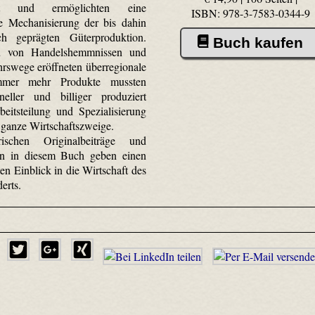
aft und ermöglichten eine
ISBN: 978-3-7583-0344-9
 Mechanisierung der bis dahin
ch geprägten Güterproduktion.
Buch kaufen
 von Handelshemmnissen und
rswege eröffneten überregionale
mmer mehr Produkte mussten
eller und billiger produziert
eitsteilung und Spezialisierung
 ganze Wirtschaftszweige.
rischen Originalbeiträge und
n in diesem Buch geben einen
en Einblick in die Wirtschaft des
erts.