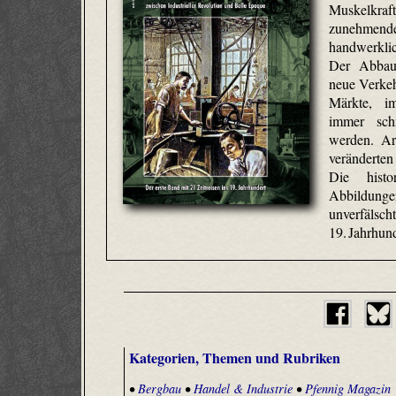
Muskelkr
zunehmende
handwerkli
Der Abbau
neue Verkeh
Märkte, i
immer schn
werden. Arb
veränderten
Die histo
Abbildunge
unverfälscht
19. Jahrhund
Kategorien, Themen und Rubriken
•
Bergbau
•
Handel & Industrie
•
Pfennig Magazin