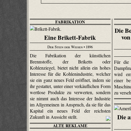
FABRIKATION
Die B
von
Eine Brikett-Fabrik
Der Stein der Weisen
• 1896
Die Fabrikation der künstlichen
Brennstoffe, der Briketts oder
Für die
Kohlenziegel, bietet nicht allein ein hohes
Dampfm
Interesse für die Kohlenindustrie, welcher
wird em
sie ein ganz neues Feld eröffnet, indem sie
einer b
ihr gestattet, unter einer verkäuflichen Form
Maschin
wertlose Produkte zu verwerten, sondern
zu verse
sie nimmt auch das Interesse der Industrie
im Allgemeinen in Anspruch, da sie für das
Kapital ein neues Feld der reichsten
Die 
Zukunft in Aussicht stellt.
ALTE REKLAME