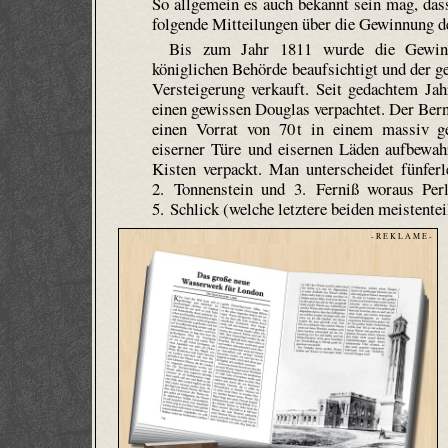
So allgemein es auch bekannt sein mag, dass
folgende Mitteilungen über die Gewinnung de
Bis zum Jahr 1811 wurde die Gewinn
königlichen Behörde beaufsichtigt und der g
Versteigerung verkauft. Seit gedachtem Jahr
einen gewissen Douglas verpachtet. Der Bern
einen Vorrat von 70 t in einem massiv g
eiserner Türe und eisernen Läden aufbewah
Kisten verpackt. Man unterscheidet fünferl
2. Tonnenstein und 3. Ferniß woraus Perl
5. Schlick (welche letztere beiden meistente
- R E K L A M E -