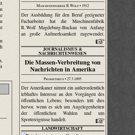
it
Maschinenfabrik R.Wolf
• 1912
en
Der Ausbildung für den Beruf geeigneter
ne
zu
Facharbeiter hat die Maschinenfabrik
ke
R. Wolf Magde­burg-Buckau von Anfang
an große Aufmerksamkeit zugewendet.
en
ch
JOURNALISMUS &
NACHRICHTENWESEN
n,
Die Massen-Verbreitung von
it
Nachrichten in Amerika
Prometheus
• 27.3.1895
Der Amerikaner nimmt ein außerordentlich
lebhaftes Interesse an den Vorgängen des
öffentlichen Lebens; besonders tritt dies
e
hervor, wenn es sich um Angelegenheiten
der öffentlichen Wahlen und um
Sportereignisse handelt.
LANDWIRTSCHAFT