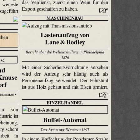
das Verdienst, zuerst einen Wein für den
eiteste
Export geschaffen zu haben.
ugeführt
MASCHINENBAU
Lastenaufzug von
Lane & Bodley
Bericht über die Weltausstellung in Philadelphia
1876
Mit einer Sicherheitsvorrichtung versehen
nd
wird der Aufzug sehr häufig auch als
Krause
Personenaufzug verwendet. Der Fahrstuhl
orf
ist aus Holz gebaut und mit Eisen armiert.
undschau
•
EINZELHANDEL
Bau von
ustrie ist
Buffet-Automat
cheinung,
ergischem
Der Stein der Weisen
• 1897
rbeit in
In einem Kaffeehaus der Potsdamer Straße