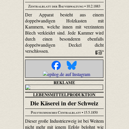
Zentralblatt der Bauverwaltung
• 10.2.1883
Der Apparat besteht aus einem
doppelwandigen Holzkasten mit
Kammern, welche innen mit verzinntem
Blech verkleidet sind. Jede Kammer wird
durch einen besonderen ebenfalls
doppelwandigen Deckel dicht
verschlossen.
REKLAME
LEBENSMITTELPRODUKTION
Die Käserei in der Schweiz
Polytechnisches Centralblatt
• 15.5.1850
Dieser große Industriezweig ist bei Weitem
nicht mehr mit jenem Erfolg belohnt wie