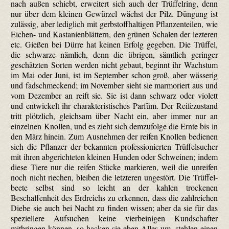
nach außen schiebt, erweitert sich auch der Trüffel­ring, denn
nur über dem kleinen Gewürzel wächst der Pilz. Düngung ist
zulässig, aber lediglich mit gerbstoffhaltigen Pflanzenteilen, wie
Eichen- und Kastanienblättern, den grünen Schalen der lezteren
etc. Gießen bei Dürre hat keinen Erfolg gegeben. Die Trüffel,
die schwarze nämlich, denn die übrigen, sämtlich geringer
geschätzten Sorten werden nicht gebaut, beginnt ihr Wachstum
im Mai oder Juni, ist im September schon groß, aber wässerig
und fad­schmeckend; im November sieht sie marmoriert aus und
vom Dezember an reift sie. Sie ist dann schwarz oder violett
und entwickelt ihr charakteristisches Parfüm. Der Reifezustand
tritt plötzlich, gleichsam über Nacht ein, aber immer nur an
einzelnen Knollen, und es zieht sich demzufolge die Ernte bis in
den März hinein. Zum Ausnehmen der reifen Knollen bedienen
sich die Pflanzer der bekannten professio­nierten Trüffel­sucher
mit ihren abgerichteten kleinen Hunden oder Schweinen; indem
diese Tiere nur die reifen Stücke markieren, weil die unreifen
noch nicht riechen, bleiben die letzteren ungestört. Die Trüffel­
beete selbst sind so leicht an der kahlen trockenen
Beschaffenheit des Erdreichs zu erkennen, dass die zahlreichen
Diebe sie auch bei Nacht zu finden wissen; aber da sie für das
speziellere Aufsuchen keine vierbeinigen Kundschafter
mitbringen können, so hacken sie eben Alles um, stehlen einen