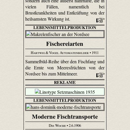
sondern auch eine äußerst nahrhafte, die in
vielen Fällen, namentlich bei
Brustkrankheiten und Entkräftung von der
heilsamsten Wirkung ist.
LEBENSMITTELPRODUKTION
Fischereiarten
Hartwig & Vogel Automatenbilder
• 1911
Sammelbild-Reihe über den Fischfang und
die Ernte von Meeresfrüchten von der
Nordsee bis zum Mittelmeer.
REKLAME
LEBENSMITTELPRODUKTION
Moderne Fischtransporte
Die Woche
• 2.6.1906