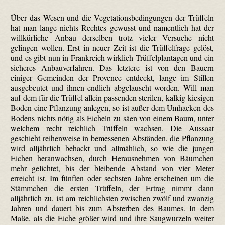
Über das Wesen und die Vegetationsbedingungen der Trüffeln
hat man lange nichts Rechtes gewusst und namentlich hat der
willkürliche Anbau derselben trotz vieler Versuche nicht
gelingen wollen. Erst in neuer Zeit ist die Trüffel­frage gelöst,
und es gibt nun in Frankreich wirklich Trüffel­plantagen und ein
sicheres Anbauverfahren. Das letztere ist von den Bauern
einiger Gemeinden der Provence entdeckt, lange im Stillen
ausgebeutet und ihnen endlich abgelauscht worden. Will man
auf dem für die Trüffel allein passenden sterilen, kalkig-kiesigen
Boden eine Pflanzung anlegen, so ist außer dem Umhacken des
Bodens nichts nötig als Eicheln zu säen von einem Baum, unter
welchem recht reichlich Trüffeln wachsen. Die Aussaat
geschieht reihenweise in bemessenen Abständen, die Pflanzung
wird alljährlich behackt und allmählich, so wie die jungen
Eichen heranwachsen, durch Herausnehmen von Bäumchen
mehr gelichtet, bis der bleibende Abstand von vier Meter
erreicht ist. Im fünften oder sechsten Jahre erscheinen um die
Stämmchen die ersten Trüffeln, der Ertrag nimmt dann
alljährlich zu, ist am reichlichsten zwischen zwölf und zwanzig
Jahren und dauert bis zum Absterben des Baumes. In dem
Maße, als die Eiche größer wird und ihre Saugwurzeln weiter