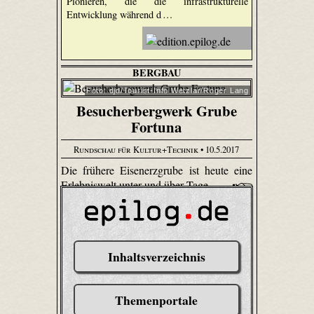
Pionieren, die die infrastrukturelle
Entwicklung während d …
BERGBAU
Foto: djd/Tourist-Info Wetzlar/Roger Lang
Besucherbergwerk Grube
Fortuna
Rundschau für Kultur+Technik
• 10.5.2017
Die frühere Eisenerzgrube ist heute eine
Erlebniswelt unter und über Tage.
Inhaltsverzeichnis
Themenportale