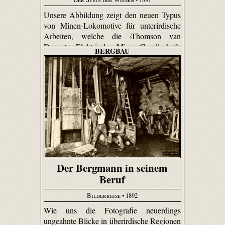
Unsere Abbildung zeigt den neuen Typus
von Minen-Lokomotive für unterirdische
Arbeiten, welche die ›Thomson van
Depoete Elektrische Minen-Gesellschaft‹
BERGBAU
in verschiedenen Größen liefert.
Der Bergmann in seinem
Beruf
Bilderreise
• 1892
Wie uns die Fotografie neuerdings
ungeahnte Blicke in überirdische Regionen