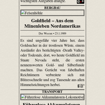
wichtigsten Aufgaben drängte.
BERGBAU
Goldfield – Aus dem
Minenleben Nordamerikas
Die Woche
• 23.1.1909
Es sind ungefähr vier Jahre her, dass
Goldsucher in der trostlosen Wüste, einem
Ausläufer des berüchtigten ›Death Valley‹
oder Todestals, dort, wo heute Gol­dfield im
Staate Nevada steht, die ersten
nennenswerten Gold- und Silberfunde
machten. Das Gerücht von fabelhaften
Reichtümern verbreitete sich mit
Blitzesschnelle und zog Tausende aus allen
Himmelsrichtungen herbei.
TRANSPORT
Führerlose Akkumulatoren-