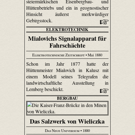
steiermärkischen Eisen­berg­bau- und
Hütten­betriebs und ein in geo­gnosti­scher
Hinsicht äußerst merkwürdiger
Gebirgsstock.
ELEKTROTECHNIK
Mialovichs Signalapparat für
Fahrschächte
Elektrotechnische Zeitschrift
• Mai 1880
Schon im Jahr 1877 hatte der
Hüttenmeister Mialovich in Kalusz mit
einem Modell seines Telegrafen die
landwirtschaftliche Ausstellung in
Lemberg beschickt.
BERGBAU
Das Salzwerk von Wieliczka
Das Neue Universum
• 1880