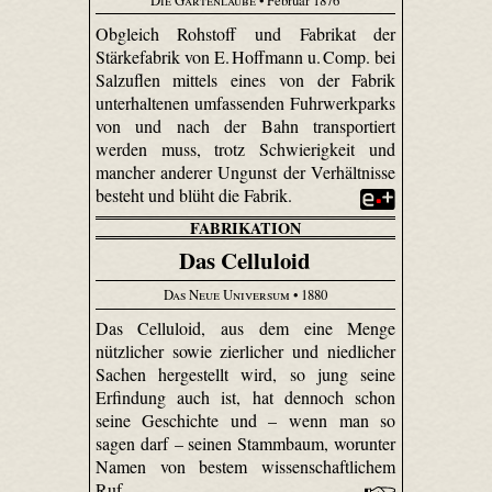
Die Gartenlaube
• Februar 1876
Obgleich Rohstoff und Fabrikat der
Stärkefabrik von E. Hoffmann u. Comp. bei
Salzuflen mittels eines von der Fabrik
unterhaltenen umfassenden Fuhr­werk­parks
von und nach der Bahn transportiert
werden muss, trotz Schwierigkeit und
mancher anderer Ungunst der Verhältnisse
besteht und blüht die Fabrik.
FABRIKATION
Das Celluloid
Das Neue Universum
• 1880
Das Celluloid, aus dem eine Menge
nützlicher sowie zierlicher und niedlicher
Sachen hergestellt wird, so jung seine
Erfindung auch ist, hat dennoch schon
seine Geschichte und – wenn man so
sagen darf – seinen Stammbaum, worunter
Namen von bestem wissenschaftlichem
Ruf.