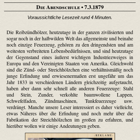
Die Abendschule
• 7.3.1879
Voraussichtliche Lesezeit rund 4 Minuten.
Die Reibzündhölzer, heutzutage in der ganzen zivilisierten und
sogar noch in der halbwilden Welt das allgemeinste und beinahe
noch einzige Feuerzeug, gehören zu den dringendsten und am
weitesten verbreiteten Lebensbedürfnissen, und sind heutzutage
der Gegenstand eines äußerst wichtigen Industriezweiges in
Europa und den Vereinigten Staaten von Amerika. Gleichwohl
sind die Zünd- oder Streichhölzchen eine verhältnismäßig noch
junge Erfindung und erwiesenermaßen erst ungefähr um das
Jahr 1833 in verschiedenen Ländern gleichzeitig aufgetaucht,
haben aber dann sehr schnell alle anderen Feuerzeuge: Stahl
und Stein, Zunder, verkohlte baumwollene Lappen,
Schwefelfaden, Zündmaschinen, Tunkfeuerzeuge usw.
verdrängt. Manche unsere Leser interessiert es daher vielleicht,
etwas Näheres über die Erfindung und noch mehr über die
Fabrikation der Streichhölzchen im großen zu erfahren, und
hierüber wollen wir einige Andeutungen geben.
- R E K L A M E -