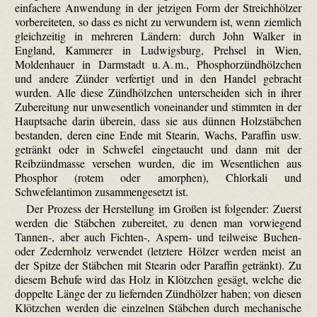
einfachere Anwendung in der jetzigen Form der Streichhölzer
vorbereiteten, so dass es nicht zu verwundern ist, wenn ziemlich
gleichzeitig in mehreren Ländern: durch John Walker in
England, Kammerer in Ludwigsburg, Prehsel in Wien,
Moldenhauer in Darmstadt u. A. m., Phosphorzündhölzchen
und andere Zünder verfertigt und in den Handel gebracht
wurden. Alle diese Zündhölzchen unterscheiden sich in ihrer
Zubereitung nur unwesentlich voneinander und stimmten in der
Hauptsache darin überein, dass sie aus dünnen Holzstäbchen
bestanden, deren eine Ende mit Stearin, Wachs, Paraffin usw.
getränkt oder in Schwefel eingetaucht und dann mit der
Reibzündmasse versehen wurden, die im Wesentlichen aus
Phosphor (rotem oder amorphen), Chlorkali und
Schwefelantimon zusammengesetzt ist.
Der Prozess der Herstellung im Großen ist folgender: Zuerst
werden die Stäbchen zubereitet, zu denen man vorwiegend
Tannen-, aber auch Fichten-, Aspern- und teilweise Buchen-
oder Zedernholz verwendet (letztere Hölzer werden meist an
der Spitze der Stäbchen mit Stearin oder Paraffin getränkt). Zu
diesem Behufe wird das Holz in Klötzchen gesägt, welche die
doppelte Länge der zu liefernden Zündhölzer haben; von diesen
Klötzchen werden die einzelnen Stäbchen durch mechanische