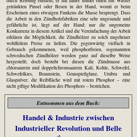
durch Reibung entsteht; er hat daher immer einen mit Wasser
getränkten Pinsel oder Besen in der Hand, womit er beim
Erscheinen eines etwaigen Funkens die Masse besprengt. Dass
die Arbeit in den Zündholzfabriken eine sehr ungesunde und
gefährliche ist, liegt auf der Hand; nur die ungemeine
Konkurrenz in diesem Artikel und die Vereinfachung der Arbeit
erklären die Möglichkeit, die Zündhölzer zu solch ungeheuer
wohlfeilem Preise zu liefern. Die gegenwärtig vielfach in
Gebrauch gekommenen, weil phosphorfreien, sogenannten
schwedischen Zündhölzer werden ganz auf dieselbe Weise
hergestellt; doch besteht bei diesen die Zündmasse aus
chlorsaurem und doppeltchromsaurem Kali, Kohle, Schwefel,
Schwefelkies, Braunstein, Grauspießglanz, Umbra und
Glaspulver; die Reibfläche wird mit rotem Phosphor – eine
nicht giftige Modifikation des Phosphors – bestrichen.
Entnommen aus dem Buch:
Handel & Industrie zwischen
Industrieller Revolution und Belle