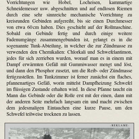
Vorrichtungen wie Hobel, Locheisen, kammartige
Schneidemesser usw. abgeschnitten und auf endlosen Riemen
durch eine sehr sinnreiche mechanische Vorrichtung zu
kreisrunden Gebinden aufgereiht, bis sie einen Durchmesser
von etwa 60 cm haben. Dies geschieht auf der Rollmaschine.
Sobald ein Gebinde fertig und durch einige weitere
Fadenumgänge zusammengebunden ist, gelangt es in die
sogenannte Tunk-Abteilung, in welcher die zur Zündmasse zu
verwenden den Chemikalien: Chlorkali und Schwefelantimon,
jedes für sich zerrieben wurden, worauf man es in einem mit
Dampf erwärmten Gefäß mit Gummiwasser mengt und löst,
und dann den Phosphor zusetzt, um die Reib- oder Zündmasse
fertigzustellen. Im Tunkzimmer ist ferner zunächst ein flaches,
pfannenartiges Gefäß, worin mittelst Dampfheizung Schwefel
im flüssigen Zustande erhalten wird. In diese Pfanne taucht ein
Mann das Gebinde oder die Rolle erst mit der einen, dann mit
der anderen Seite mehrfach langsam ein und macht zwischen
dem jedesmaligen Eintauchen eine kurze Pause, um den
Schwefel teilweise trocknen zu lassen.
- R E K L A M E -