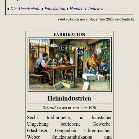
•
Die Abendschule
•
Fabrikation
•
Handel & Industrie
• Auf epilog.de am 7. November 2023 veröffentlicht
FABRIKATION
Heimindustrien
Hoyer-Sammelbilder
• um 1920
Sechs traditionelle, in häuslicher
Umgebung betriebene Gewerbe:
Glasbläser, Geigenbau, Uhren­macher,
Weber, Spiel­zeug­fabri­kation und