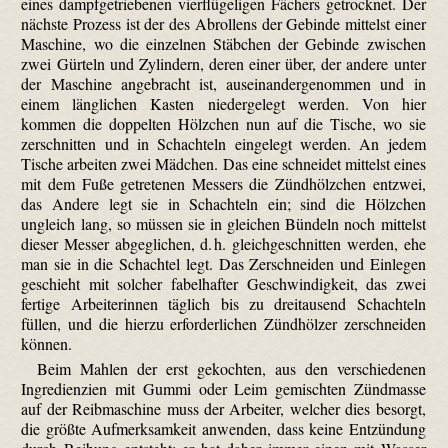
eines dampfgetriebenen vierflügeligen Fächers getrocknet. Der
nächste Prozess ist der des Abrollens der Gebinde mittelst einer
Maschine, wo die einzelnen Stäbchen der Gebinde zwischen
zwei Gürteln und Zylindern, deren einer über, der andere unter
der Maschine angebracht ist, auseinandergenommen und in
einem länglichen Kasten niedergelegt werden. Von hier
kommen die doppelten Hölzchen nun auf die Tische, wo sie
zerschnitten und in Schachteln eingelegt werden. An jedem
Tische arbeiten zwei Mädchen. Das eine schneidet mittelst eines
mit dem Fuße getretenen Messers die Zündhölzchen entzwei,
das Andere legt sie in Schachteln ein; sind die Hölzchen
ungleich lang, so müssen sie in gleichen Bündeln noch mittelst
dieser Messer abgeglichen, d. h. gleichgeschnitten werden, ehe
man sie in die Schachtel legt. Das Zerschneiden und Einlegen
geschieht mit solcher fabelhafter Geschwindigkeit, das zwei
fertige Arbeiterinnen täglich bis zu dreitausend Schachteln
füllen, und die hierzu erforderlichen Zündhölzer zerschneiden
können.
Beim Mahlen der erst gekochten, aus den verschiedenen
Ingredienzien mit Gummi oder Leim gemischten Zündmasse
auf der Reibmaschine muss der Arbeiter, welcher dies besorgt,
die größte Aufmerksamkeit anwenden, dass keine Entzündung