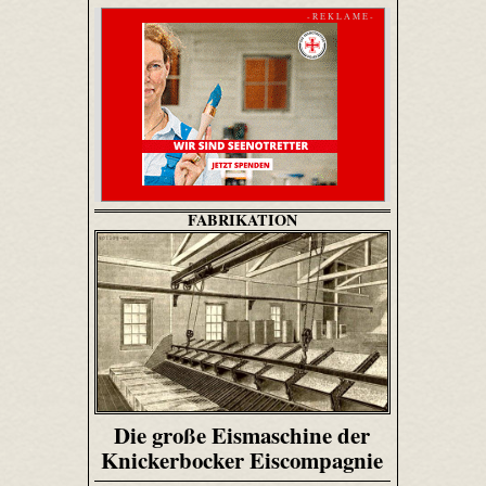
- R E K L A M E -
FABRIKATION
Die große Eismaschine der
Knickerbocker Eiscompagnie