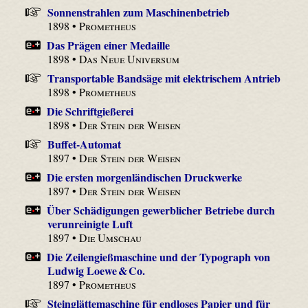
Sonnenstrahlen zum Maschinenbetrieb
1898 •
Prometheus
Das Prägen einer Medaille
1898 •
Das Neue Universum
Transportable Bandsäge mit elektrischem Antrieb
1898 •
Prometheus
Die Schriftgießerei
1898 •
Der Stein der Weisen
Buffet-Automat
1897 •
Der Stein der Weisen
Die ersten morgenländischen Druckwerke
1897 •
Der Stein der Weisen
Über Schädigungen gewerblicher Betriebe durch
verunreinigte Luft
1897 •
Die Umschau
Die Zeilengießmaschine und der Typograph von
Ludwig Loewe & Co.
1897 •
Prometheus
Steinglättemaschine für endloses Papier und für