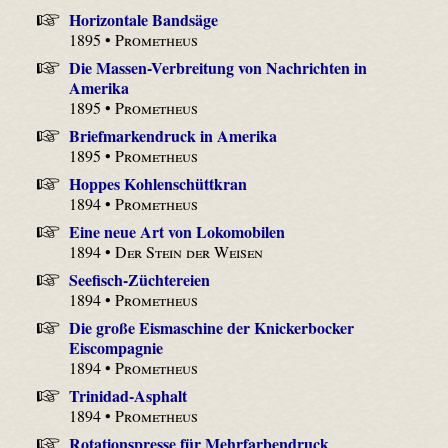
Horizontale Bandsäge
1895 •
Prometheus
Die Massen-Verbreitung von Nachrichten in
Amerika
1895 •
Prometheus
Briefmarkendruck in Amerika
1895 •
Prometheus
Hoppes Kohlenschüttkran
1894 •
Prometheus
Eine neue Art von Lokomobilen
1894 •
Der Stein der Weisen
Seefisch-Züchtereien
1894 •
Prometheus
Die große Eismaschine der Knickerbocker
Eiscompagnie
1894 •
Prometheus
Trinidad-Asphalt
1894 •
Prometheus
Rotationspresse für Mehrfarbendruck