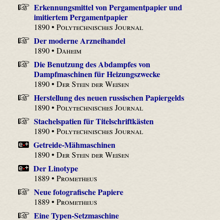
Erkennungsmittel von Pergamentpapier und
imitiertem Pergamentpapier
1890 •
Polytechnisches Journal
Der moderne Arzneihandel
1890 •
Daheim
Die Benutzung des Abdampfes von
Dampfmaschinen für Heizungszwecke
1890 •
Der Stein der Weisen
Herstellung des neuen russischen Papiergelds
1890 •
Polytechnisches Journal
Stachelspatien für Titelschriftkästen
1890 •
Polytechnisches Journal
Getreide-Mähmaschinen
1890 •
Der Stein der Weisen
Der Linotype
1889 •
Prometheus
Neue fotografische Papiere
1889 •
Prometheus
Eine Typen-Setzmaschine