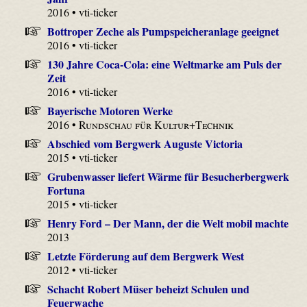
2016 • vti-ticker
Bottroper Zeche als Pumpspeicheranlage geeignet
2016 • vti-ticker
130 Jahre Coca-Cola: eine Weltmarke am Puls der
Zeit
2016 • vti-ticker
Bayerische Motoren Werke
2016 •
Rundschau für Kultur+Technik
Abschied vom Bergwerk Auguste Victoria
2015 • vti-ticker
Grubenwasser liefert Wärme für Besucherbergwerk
Fortuna
2015 • vti-ticker
Henry Ford – Der Mann, der die Welt mobil machte
2013
Letzte Förderung auf dem Bergwerk West
2012 • vti-ticker
Schacht Robert Müser beheizt Schulen und
Feuerwache