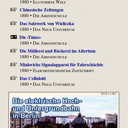
1880 •
Illustrirte Welt
Chinesische Zeitungen
1880 •
Die Abendschule
Das Salzwerk von Wieliczka
1880 •
Das Neue Universum
Die ›Times‹
1880 •
Die Abendschule
Die Müllerei und Bäckerei im Altertum
1880 •
Die Abendschule
Mialovichs Signalapparat für Fahrschächte
1880 •
Elektrotechnische Zeitschrift
Das Celluloid
1880 •
Das Neue Universum
- R E K L A M E -