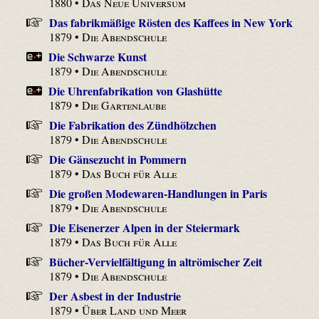
1880 •
Das Neue Universum
Das fabrikmäßige Rösten des Kaffees in New York
1879 •
Die Abendschule
Die Schwarze Kunst
1879 •
Die Abendschule
Die Uhrenfabrikation von Glashütte
1879 •
Die Gartenlaube
Die Fabrikation des Zündhölzchen
1879 •
Die Abendschule
Die Gänsezucht in Pommern
1879 •
Das Buch für Alle
Die großen Modewaren-Handlungen in Paris
1879 •
Die Abendschule
Die Eisenerzer Alpen in der Steiermark
1879 •
Das Buch für Alle
Bücher-Vervielfältigung in altrömischer Zeit
1879 •
Die Abendschule
Der Asbest in der Industrie
1879 •
Über Land und Meer