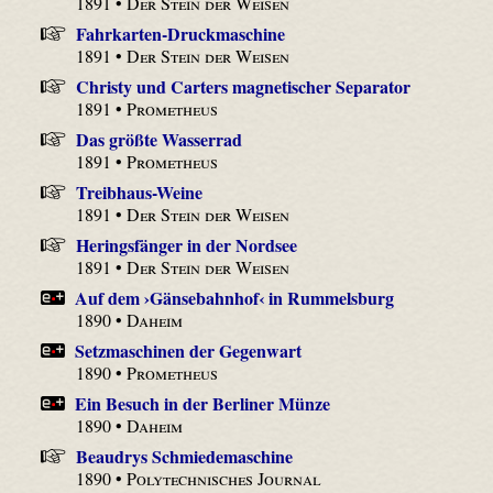
1891 •
Der Stein der Weisen
Fahrkarten-Druckmaschine
1891 •
Der Stein der Weisen
Christy und Carters magnetischer Separator
1891 •
Prometheus
Das größte Wasserrad
1891 •
Prometheus
Treibhaus-Weine
1891 •
Der Stein der Weisen
Heringsfänger in der Nordsee
1891 •
Der Stein der Weisen
Auf dem ›Gänsebahnhof‹ in Rummelsburg
1890 •
Daheim
Setzmaschinen der Gegenwart
1890 •
Prometheus
Ein Besuch in der Berliner Münze
1890 •
Daheim
Beaudrys Schmiedemaschine
1890 •
Polytechnisches Journal