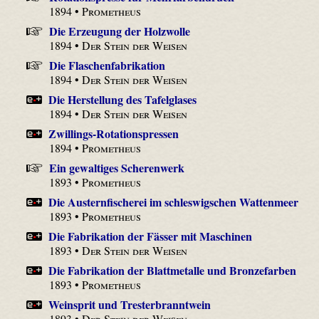
1894 •
Prometheus
Die Erzeugung der Holzwolle
1894 •
Der Stein der Weisen
Die Flaschenfabrikation
1894 •
Der Stein der Weisen
Die Herstellung des Tafelglases
1894 •
Der Stein der Weisen
Zwillings-Rotationspressen
1894 •
Prometheus
Ein gewaltiges Scherenwerk
1893 •
Prometheus
Die Austernfischerei im schleswigschen Wattenmeer
1893 •
Prometheus
Die Fabrikation der Fässer mit Maschinen
1893 •
Der Stein der Weisen
Die Fabrikation der Blattmetalle und Bronzefarben
1893 •
Prometheus
Weinsprit und Tresterbranntwein
1893 •
Der Stein der Weisen