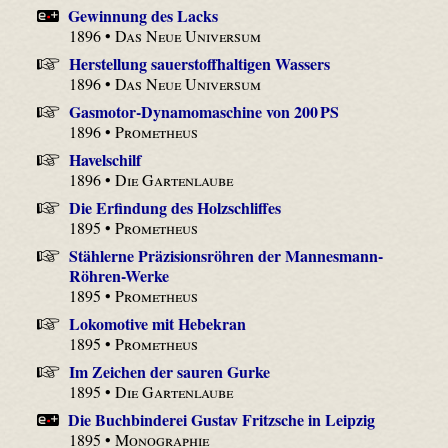
Gewinnung des Lacks
1896 •
Das Neue Universum
Herstellung sauerstoffhaltigen Wassers
1896 •
Das Neue Universum
Gasmotor-Dynamomaschine von 200 PS
1896 •
Prometheus
Havelschilf
1896 •
Die Gartenlaube
Die Erfindung des Holzschliffes
1895 •
Prometheus
Stählerne Präzisionsröhren der Mannesmann-
Röhren-Werke
1895 •
Prometheus
Lokomotive mit Hebekran
1895 •
Prometheus
Im Zeichen der sauren Gurke
1895 •
Die Gartenlaube
Die Buchbinderei Gustav Fritzsche in Leipzig
1895 •
Monographie