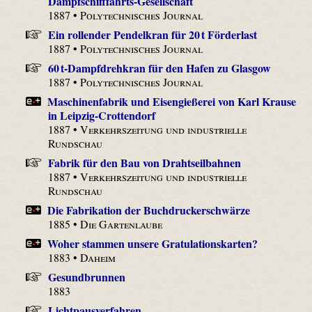
Dampfschifffahrts-Gesellschaft
1887 •
Polytechnisches Journal
Ein rollender Pendelkran für 20 t Förderlast
1887 •
Polytechnisches Journal
60 t-Dampfdrehkran für den Hafen zu Glasgow
1887 •
Polytechnisches Journal
Maschinenfabrik und Eisengießerei von Karl Krause
in Leipzig-Crottendorf
1887 •
Verkehrszeitung und industrielle
Rundschau
Fabrik für den Bau von Drahtseilbahnen
1887 •
Verkehrszeitung und industrielle
Rundschau
Die Fabrikation der Buchdruckerschwärze
1885 •
Die Gartenlaube
Woher stammen unsere Gratulationskarten?
1883 •
Daheim
Gesundbrunnen
1883
Lichtpausverfahren