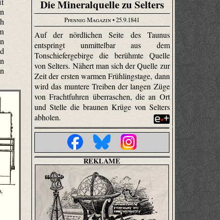
it
Die Mineralquelle zu Selters
en
Pfennig Magazin
• 25.9.1841
ch
em
Auf der nördlichen Seite des Taunus
en
entspringt unmittelbar aus dem
nd
Tonschiefergebirge die berühmte Quelle
en
von Selters. Nähert man sich der Quelle zur
en
Zeit der ersten warmen Frühlingstage, dann
wird das muntere Treiben der langen Züge
von Frachtfuhren überraschen, die an Ort
und Stelle die braunen Krüge von Selters
abholen.
REKLAME