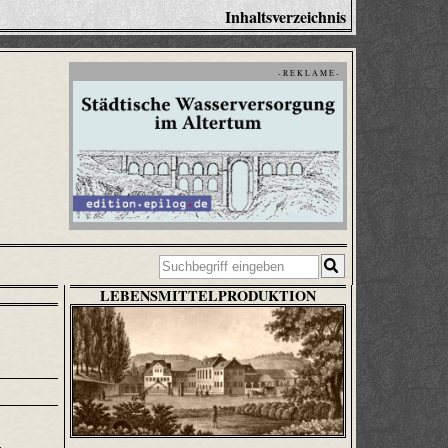
Inhaltsverzeichnis
- R E K L A M E -
LEBENSMITTELPRODUKTION