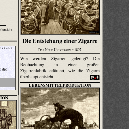
ffentlicht
Die Entstehung einer Zigarre
 E K L A M E -
Das Neue Universum
• 1897
Wie werden Zigarren gefertigt? Die
Beobachtung in einer großen
e die
Zigarrenfabrik erläutert, wie die Zigarre
überhaupt entsteht.
LEBENSMITTELPRODUKTION
ION