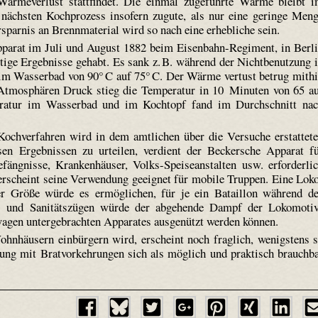
 Wärmeverlust stattfindet. Die einmal zugeführte Wärme bleibt 
ächsten Kochprozess insofern zugute, als nur eine geringe Men
sparnis an Brennmaterial wird so nach eine erhebliche sein.
parat im Juli und August 1882 beim Eisenbahn-Regiment, in Berl
tige Ergebnisse gehabt. Es sank z. B. während der Nichtbenutzung 
m Wasserbad von 90° C auf 75° C. Der Wärme vertust betrug mith
 Atmosphären Druck stieg die Temperatur in 10 Minuten von 65 a
eratur im Wasserbad und im Kochtopf fand im Durchschnitt na
ochverfahren wird in dem amtlichen über die Versuche erstattet
sen Ergebnissen zu urteilen, verdient der Beckersche Apparat f
ängnisse, Krankenhäuser, Volks-Speiseanstalten usw. erforderli
 erscheint seine Verwendung geeignet für mobile Truppen. Eine Lok
r Größe würde es ermöglichen, für je ein Bataillon während d
t- und Sanitätszügen würde der abgehende Dampf der Lokomoti
agen untergebrachten Apparates ausgenützt werden können.
ohnhäusern einbürgern wird, erscheint noch fraglich, wenigstens 
tung mit Bratvorkehrungen sich als möglich und praktisch brauchb