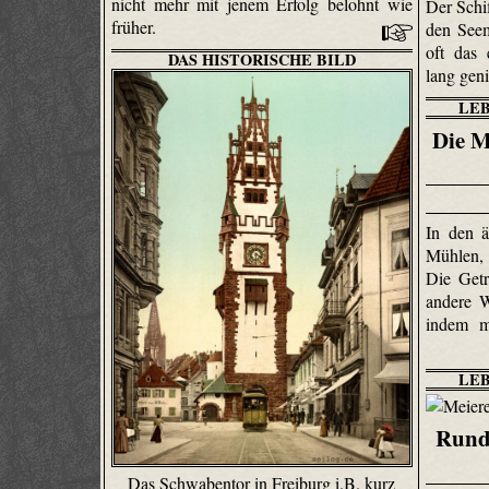
nicht mehr mit jenem Erfolg belohnt wie
Der Schif
früher.
den Seem
oft das
DAS HISTORISCHE BILD
lang gen
LE
Die M
In den ä
Mühlen, 
Die Getr
andere W
indem m
LE
Rund
Das Schwabentor in Freiburg i.B. kurz