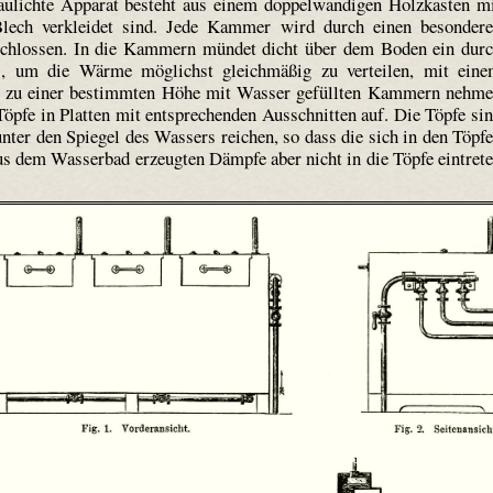
aulichte Apparat besteht aus einem doppelwandigen Holzkasten m
lech verkleidet sind. Jede Kammer wird durch einen besonder
rschlossen. In die Kammern mündet dicht über dem Boden ein dur
es, um die Wärme möglichst gleichmäßig zu verteilen, mit ein
bis zu einer bestimmten Höhe mit Wasser gefüllten Kammern nehm
Töpfe in Platten mit entsprechenden Ausschnitten auf. Die Töpfe si
nter den Spiegel des Wassers reichen, so dass die sich in den Töpf
us dem Wasserbad erzeugten Dämpfe aber nicht in die Töpfe eintret