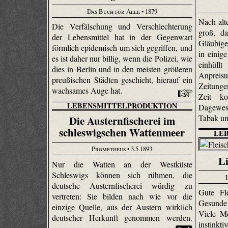
Das Buch für Alle
• 1879
Nach alt
Die Verfälschung und Verschlechterung
groß, d
der Lebensmittel hat in der Gegenwart
Gläubige
förmlich epidemisch um sich gegriffen, und
in einig
es ist daher nur billig, wenn die Polizei, wie
einhüll
dies in Berlin und in den meisten größeren
Anprei
preußischen Städten geschieht, hierauf ein
Zeitungen
wachsames Auge hat.
Zeit k
LEBENSMITTELPRODUKTION
Dagewese
Tabak un
Die Austernfischerei im
schleswigschen Wattenmeer
LE
Prometheus
• 3.5.1893
Li
Nur die Watten an der Westküste
Schleswigs können sich rühmen, die
deutsche Austern­fischerei würdig zu
Gute Fl
vertreten: Sie bilden nach wie vor die
Gesunde 
einzige Quelle, aus der Austern wirklich
Viele M
deutscher Herkunft genommen werden.
instinkti