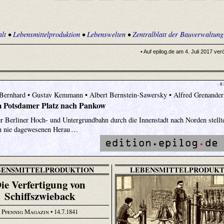
lt
•
Lebensmittelproduktion
•
Lebenswelten
•
Zentralblatt der Bauverwaltung
• Auf epilog.de am 4. Juli 2017 verö
- R
 Bernhard • Gustav Kemmann • Albert Bernstein-Sawersky • Alfred Grenander
 Potsdamer Platz nach Pankow
r Berliner Hoch- und Untergrundbahn durch die Innenstadt nach Norden stellt
ch nie dagewesenen Herau …
BENSMITTELPRODUKTION
LEBENSMITTELPRODUKT
ie Verfertigung von
Schiffszwieback
Pfennig Magazin
• 14.7.1841