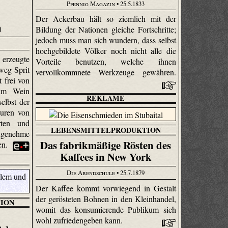
Pfennig Magazin
• 25.5.1833
Der Ackerbau hält so ziemlich mit der
n
Bildung der Nationen gleiche Fortschritte;
jedoch muss man sich wundern, dass selbst
hochgebildete Völker noch nicht alle die
erzeugte
Vorteile benutzen, welche ihnen
weg Sprit
vervollkommnete Werkzeuge gewähren.
 frei von
 im Wein
REKLAME
elbst der
puren von
arten und
LEBENSMITTELPRODUKTION
ngenehme
Das fabrikmäßige Rösten des
en.
Kaffees in New York
Die Abendschule
• 25.7.1879
Der Kaffee kommt vorwiegend in Gestalt
der gerösteten Bohnen in den Kleinhandel,
ION
womit das konsumierende Publikum sich
wohl zufriedengeben kann.