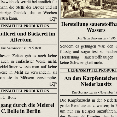
fszwieback vertritt bekanntlich für
ann die Stelle des Brotes und ist
 einzige Gebäck, das er Wochen
ießen kann.
Herstellung sauerstoffha
BENSMITTELPRODUKTION
Wassers
üllerei und Bäckerei im
Altertum
Das Neue Universum
• 1896
Seitdem es gelungen war, den S
Die Abendschule
• 21.5.1880
flüssig und sogar fest zu machen
ltesten Zeiten gab es noch keine
Herstellung sauerstoffhaltigen
auch in einfachster Weise nicht.
keine Schwierigkeit mehr.
eidekörner wusste man auf keine
LEBENSMITTELPRODUKT
eise in Mehl zu verwandeln, als
An den Karpfenteiche
an sie in Mörsern zerstampfte.
Niederlausitz
BENSMITTELPRODUKTION
Die Gartenlaube
• November 1
Die Karpfenzucht in der Niederla
gang durch die Meierei
große Resultate aufzuweisen; in
C. Bolle in Berlin
um nur ein Beispiel anzuführen,
der Spreewald-Karpfen den böh