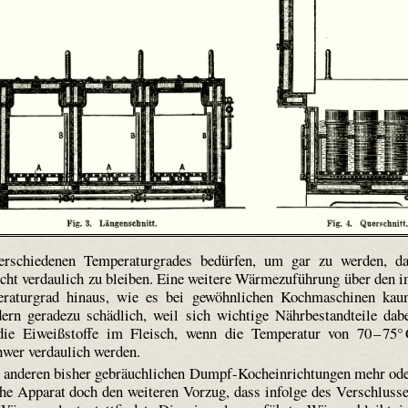
erschiedenen Temperaturgrades bedürfen, um gar zu werden, d
ht verdaulich zu bleiben. Eine weitere Wärmezuführung über den 
peraturgrad hinaus, wie es bei gewöhnlichen Kochmaschinen ka
ndern geradezu schädlich, weil sich wichtige Nährbestandteile dab
 die Eiweißstoffe im Fleisch, wenn die Temperatur von 70 – 75°
hwer verdaulich werden.
ei anderen bisher gebräuchlichen Dumpf-Kocheinrichtungen mehr od
che Apparat doch den weiteren Vorzug, dass infolge des Verschluss