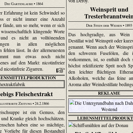
Die Gartenlaube
• 1864
Weinsprit und
er Erfahrung ist kein Schwindel so
Tresterbranntwei
ass er nicht immer eine Anzahl
r fände, um so mehr, wenn er sich
Der Stein der Weisen
• 1893
e wissenschaftlich klingende Worte
Das hochgradige, aus Wein 
t und es nicht an volltönenden
Destillat wird Weinsprit oder kurz
sungen in allen möglichen
genannt. Wenn auch der Weinsprit
 fehlen lässt. In der allerneuesten
den schweren Fuselölen, die
ommt nun etwas noch nicht
vorkommen, ist, so enthält doch s
nes auf den Markt: nicotinfreier
höchst rektifi­zierte Sprit noch S
d nicotinfreie Zigarren.
den leichter flüchtigen Ether­
BENSMITTELPRODUKTION
Alkoholen, welche das feine a
Aroma aller Weindestillate beding
ebigs Fleischextrakt
REKLAME
Illustrirte Zeitung
• 24.2.1866
eischsuppe ist ein Genuss, den
LEBENSMITTELPRODUKT
und Kranke gleich hochschätzen.
enschen haben eine so mächtige,
ve Vorliebe für diesen Bestandteil