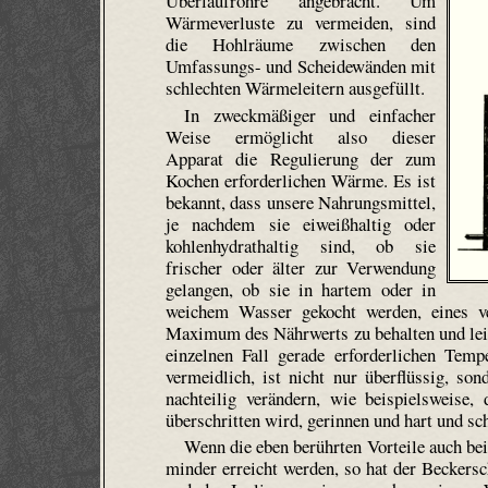
Überlaufrohre angebracht. Um
Wärmeverluste zu vermeiden, sind
die Hohlräume zwischen den
Umfassungs- und Scheidewänden mit
schlechten Wärmeleitern ausgefüllt.
In zweckmäßiger und einfacher
Weise ermöglicht also dieser
Apparat die Regulierung der zum
Kochen erforderlichen Wärme. Es ist
bekannt, dass unsere Nahrungsmittel,
je nachdem sie eiweißhaltig oder
kohlen­hydrat­haltig sind, ob sie
frischer oder älter zur Verwendung
gelangen, ob sie in hartem oder in
weichem Wasser gekocht werden, eines v
Maximum des Nährwerts zu behalten und leic
einzelnen Fall gerade erforderlichen Tem
vermeidlich, ist nicht nur überflüssig, so
nachteilig verändern, wie beispielsweise,
überschritten wird, gerinnen und hart und sc
Wenn die eben berührten Vorteile auch b
minder erreicht werden, so hat der Beckers