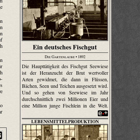
im
ge
in
in
in
uf
Ein deutsches Fischgut
ch
Die Gartenlaube
• 1892
en
ür
Die Haupttätigkeit des Fischgut Seewiese
ch
ist der Heran­zucht der Brut wertvoller
o­
Arten gewidmet, die dann in Flüssen,
es
Bächen, Seen und Teichen ausgesetzt wird.
ve
Und so gehen von Seewiese im Jahr
durchschnittlich zwei Millionen Eier und
so
eine Million junge Fischlein in die Welt.
ar
LEBENSMITTELPRODUKTION