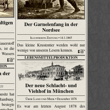
ltigen
Der Garnelenfang in der
Nordsee
Illustrirte Zeitung
• 14.1.1865
auerstoff
Das kleine Krustentier werden wohl nur
, ist die
wenige von unseren Lesern kennen.
 Wassers
LEBENSMITTELPRODUKTION
ION
n der
Der neue Schlacht- und
877
Viehhof in München
usitz hat
Über Land und Meer
• Dezember 1878
 Hamburg,
 besiegte
Es war am letzten August 1878 des
mischen.