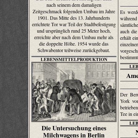
nach seinem dem damaligen
Zeitgeschmack folgenden Umbau im Jahre
Es werde
1901. Das Mitte des 13. Jahrhunderts
währen
errichtete Tor war Teil der Stadtbefestigung
sämtlich
und ursprünglich rund 25 Meter hoch,
auch die
erreichte aber nach dem Umbau mehr als
erhält e
die doppelte Höhe. 1954 wurde das
einzeln
Schwabentor teilweise zurückgebaut.
vorgesc
bestimmt
LEBENSMITTELPRODUKTION
LE
Ame
Der Ber
York von
betrieb
Tee in e
LE
Die Untersuchung eines
Milchwagens in Berlin