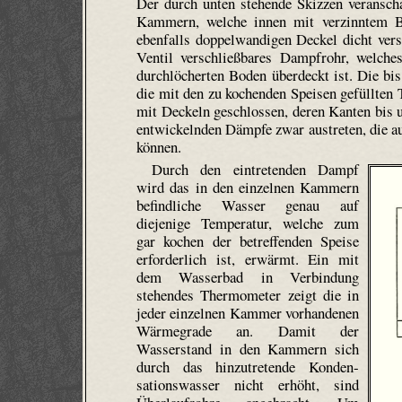
Der durch unten stehende Skizzen veransch
Kammern, welche innen mit verzinntem B
ebenfalls doppelwandigen Deckel dicht ve
Ventil verschließbares Dampfrohr, welch
durchlöcherten Boden überdeckt ist. Die 
die mit den zu kochenden Speisen gefüllten 
mit Deckeln geschlossen, deren Kanten bis u
entwickelnden Dämpfe zwar austreten, die a
können.
Durch den eintretenden Dampf
wird das in den einzelnen Kammern
befindliche Wasser genau auf
diejenige Temperatur, welche zum
gar kochen der betreffenden Speise
erforderlich ist, erwärmt. Ein mit
dem Wasserbad in Verbindung
stehendes Thermometer zeigt die in
jeder einzelnen Kammer vorhandenen
Wärmegrade an. Damit der
Wasserstand in den Kammern sich
durch das hinzutretende Konden­
sations­wasser nicht erhöht, sind