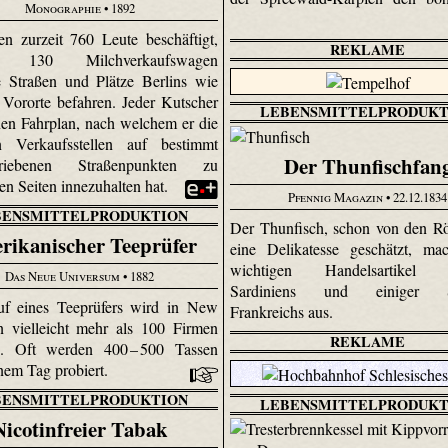
Monographie
• 1892
n zurzeit 760 Leute beschäftigt,
REKLAME
d 130 Milchverkaufswagen
e Straßen und Plätze Berlins wie
 Vororte befahren. Jeder Kutscher
LEBENSMITTELPRODUKT
inen Fahrplan, nach welchem er die
en Verkaufsstellen auf bestimmt
Der Thunfischfan
hriebenen Straßenpunkten zu
en Seiten innezuhalten hat.
Pfennig Magazin
• 22.12.1834
BENSMITTELPRODUKTION
Der Thunfisch, schon von den R
rikanischer Teeprüfer
eine Delikatesse geschätzt, ma
wichtigen Handelsartikel Si
Das Neue Universum
• 1882
Sardiniens und einiger Se
uf eines Teeprüfers wird in New
Frankreichs aus.
 vielleicht mehr als 100 Firmen
REKLAME
en. Oft werden 400 – 500 Tassen
inem Tag probiert.
BENSMITTELPRODUKTION
LEBENSMITTELPRODUKT
Nicotinfreier Tabak