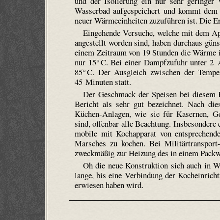
und der Isolierung ein nur sehr geringer
Wasserbad aufgespeichert und kommt dem n
neuer Wärmeeinheiten zuzuführen ist. Die Er
Eingehende Versuche, welche mit dem Ap
angestellt worden sind, haben durchaus güns
einem Zeitraum von 19 Stunden die Wärme i
nur 15° C. Bei einer Dampfzufuhr unter 2
85° C. Der Ausgleich zwischen der Temp
45 Minuten statt.
Der Geschmack der Speisen bei diesem K
Bericht als sehr gut bezeichnet. Nach die
Küchen-Anlagen, wie sie für Kasernen, Gef
sind, offenbar alle Beachtung. Insbesondere
mobile mit Kochapparat von entsprechende
Marsches zu kochen. Bei Militärtranspor
zweckmäßig zur Heizung des in einem Packw
Oh die neue Konstruktion sich auch in W
lange, bis eine Verbindung der Kocheinrich
erwiesen haben wird.