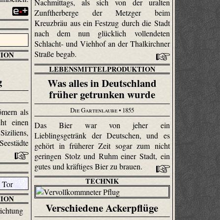
Nachmittags, als sich von der uralten
Zunftherberge der Metzger beim
Kreuzbräu aus ein Festzug durch die Stadt
nach dem nun glücklich vollendeten
Schlacht- und Viehhof an der Thalkirchner
Straße begab.
ION
LEBENSMITTELPRODUKTION
g
Was alles in Deutschland
früher getrunken wurde
Die Gartenlaube
• 1855
ömern als
cht einen
Das Bier war von jeher ein
ziliens,
Lieblingsgetränk der Deutschen, und es
estädte
gehört in früherer Zeit sogar zum nicht
geringen Stolz und Ruhm einer Stadt, ein
gutes und kräftiges Bier zu brauen.
TECHNIK
ION
Verschiedene Ackerpflüge