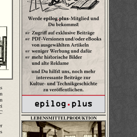
as
im
um
ei
 C
LEBENSMITTELPRODUKTION
er
es