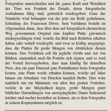
Fotografien unterscheiden und die ganze Kraft und Weichheit
der Töne wie Feinheit der Details, deren fotografische
Aufnahmen fähig sind, getreulich wiedergeben. Ganz das
Nämliche wird behauptet von der jetzt zur Reife gediehenen,
Erfindung des Franzosen Drivet. Sein Verfahren besteht im
Allgemeinen darin, dass über dem auf fotografisch-chemischem
Weg gewonnenen Original eine kupfern Platte galvanisch
niedergeschlagen wird, welche das Bild nach Belieben erhaben
haben oder vertieft wiedergibt, und zwar so kräftig ausgeprägt,
dass die Platten für große Mengen von Abdrücken dienen
können. Das Verfahren soll für jegliche Größe und Art von
Bildern, namentlich auch für Porträts sich eignen, und es wird
der Vorteil hervorgehoben, dass man künftig für denselben
Preis, den ein paar Dutzend gute Porträtkarten beim Fotografen
kosten, eine Platte werde erhalten können, welche auf Jahre
hinaus zur Abnahme von Drucken tauglich bleibe. Dies wäre
natürlich nur ein Minimum von allen den großen Vorteilen,
welche in der Möglichkeit liegen, große Mengen guter
bildlicher Darstellungen von unvergänglicher Dauer bedeutend
leichter und rascher herstellen zu können, als es dem Fotografen
in seinem Kopierrahmen möglich ist.