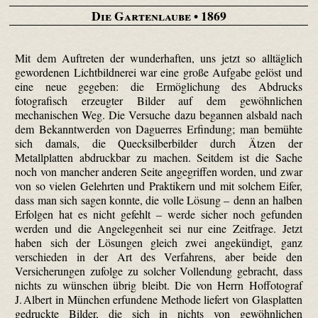
Die Gartenlaube
• 1869
Mit dem Auftreten der wunderhaften, uns jetzt so alltäglich
gewordenen Lichtbildnerei war eine große Aufgabe gelöst und
eine neue gegeben: die Ermöglichung des Abdrucks
fotografisch erzeugter Bilder auf dem gewöhnlichen
mechanischen Weg. Die Versuche dazu begannen alsbald nach
dem Bekanntwerden von Daguerres Erfindung; man bemühte
sich damals, die Quecksilberbilder durch Ätzen der
Metallplatten abdruckbar zu machen. Seitdem ist die Sache
noch von mancher anderen Seite angegriffen worden, und zwar
von so vielen Gelehrten und Praktikern und mit solchem Eifer,
dass man sich sagen konnte, die volle Lösung – denn an halben
Erfolgen hat es nicht gefehlt – werde sicher noch gefunden
werden und die Angelegenheit sei nur eine Zeitfrage. Jetzt
haben sich der Lösungen gleich zwei angekündigt, ganz
verschieden in der Art des Verfahrens, aber beide den
Versicherungen zufolge zu solcher Vollendung gebracht, dass
nichts zu wünschen übrig bleibt. Die von Herrn Hoffotograf
J. Albert in München erfundene Methode liefert von Glasplatten
gedruckte Bilder, die sich in nichts von gewöhnlichen