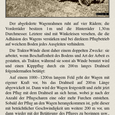
Der abgefederte Wagenrahmen ruht auf vier Rädern; die
Vorderräder besitzen 1 m und die Hinterräder 1,30 m
Durchmesser. Letztere sind mit Winkeleisen versehen, die die
Adhäsion des Wagens verstärken und bei direktem Pflug­betrieb
auf weichem Boden jedes Ausgleiten verhindern.
Die Traktor-Winde dient daher einem doppelten Zwecke: sie
arbeitet, wenn Beschaffenheit des Bodens und Art der Arbeit es
gestatten, als Traktor, während sie sonst als Winde benutzt wird
und einen Kipppflug durch ein 200 m langes Drahtseil
folgendermaßen betätigt:
Auf einem 1000 – 1200 m langem Feld geht der Wagen mit
eigener Kraft vor, bis das Drahtseil auf 200 m Länge
abgewickelt ist. Dann wird der Wagen festgestellt und zieht jetzt
den Pflug mit dem Drahtseil an sich heran, wobei je nach der
Anzahl der Pflugscharen eine oder mehr Furchen entstehen.
Sobald der Pflug an den Wagen herangekommen ist, geht dieser
mit beträchtlicher Geschwindigkeit um weitere 200 m vor, um
dann wieder mit der Betätigung des Pfluges zu beginnen usw.,