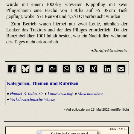
wurde mit einem 1000 kg schweren Kipppflug mit zwei
Pflugscharen eine Fläche von 1,30 ha auf 35 – 38 cm Tiefe
gepflügt, wobei 57 l Benzol und 4,25 l Öl verbraucht wurden
Zum Betrieb waren hierbei nur zwei Leute, nämlich der
Lenker des Traktors und der des Pfluges erforderlich. Da der
Benzinbehälter 100 l Inhalt besitzt, war ein Nachfüllen während
des Tages nicht erforderlich.
• Dr. Alfred Gradenwitz
Kategorien, Themen und Rubriken
•
Handel & Industrie
•
Landwirtschaft
•
Maschinenbau
•
Verkehrstechnische Woche
• Auf epilog.de am 15. Mai 2022 veröffentlicht
- R E K L A M E -