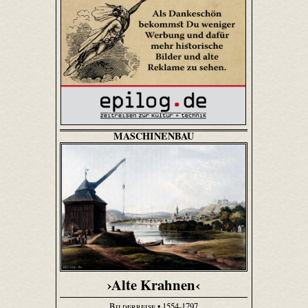
MASCHINENBAU
›Alte Krahnen‹
Bilderreise
• 1554-1797