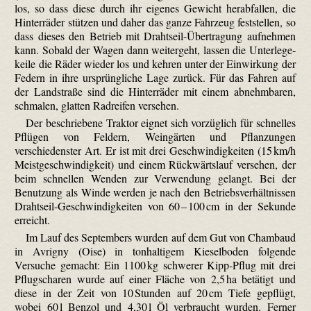
los, so dass diese durch ihr eigenes Gewicht herabfallen, die
Hinterräder stützen und daher das ganze Fahrzeug feststellen, so
dass dieses den Betrieb mit Drahtseil-Übertragung aufnehmen
kann. Sobald der Wagen dann weitergeht, lassen die Unterlege­
keile die Räder wieder los und kehren unter der Einwirkung der
Federn in ihre ursprüngliche Lage zurück. Für das Fahren auf
der Landstraße sind die Hinterräder mit einem abnehmbaren,
schmalen, glatten Radreifen versehen.
Der beschriebene Traktor eignet sich vorzüglich für schnelles
Pflügen von Feldern, Weingärten und Pflanzungen
verschiedenster Art. Er ist mit drei Geschwindigkeiten (15 km/h
Meist­geschwindig­keit) und einem Rückwärtslauf versehen, der
beim schnellen Wenden zur Verwendung gelangt. Bei der
Benutzung als Winde werden je nach den Betriebsverhältnissen
Drahtseil-Geschwindigkeiten von 60 – 100 cm in der Sekunde
erreicht.
Im Lauf des Septembers wurden auf dem Gut von Chambaud
in Avrigny (Oise) in tonhaltigem Kieselboden folgende
Versuche gemacht: Ein 1100 kg schwerer Kipp-Pflug mit drei
Pflugscharen wurde auf einer Fläche von 2,5 ha betätigt und
diese in der Zeit von 10 Stunden auf 20 cm Tiefe gepflügt,
wobei 60 l Benzol und 4,30 l Öl verbraucht wurden. Ferner