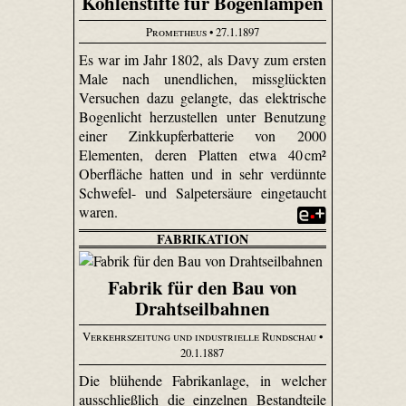
Kohlenstifte für Bogenlampen
Prometheus
• 27.1.1897
Es war im Jahr 1802, als Davy zum ersten
Male nach unendlichen, missglückten
Versuchen dazu gelangte, das elektrische
Bogenlicht herzustellen unter Benutzung
einer Zinkkupferbatterie von 2000
Elementen, deren Platten etwa 40 cm²
Oberfläche hatten und in sehr verdünnte
Schwefel- und Salpetersäure eingetaucht
waren.
FABRIKATION
Fabrik für den Bau von
Drahtseilbahnen
Verkehrszeitung und industrielle Rundschau
•
20.1.1887
Die blühende Fabrikanlage, in welcher
ausschließlich die einzelnen Bestandteile