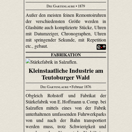
Die Gartenlaube
• 1879
Außer den meisten feinen Remontoir­uhren
der verschiedensten Größe werden in
Glashütte auch komplizierte Stücke, Uhren
mit Datum­zeiger, Chronographen, Uhren
mit springender Sekunde, mit Repetition
etc., gebaut.
FABRIKATION
Kleinstaatliche Industrie am
Teutoburger Wald
Die Gartenlaube
• Februar 1876
Obgleich Rohstoff und Fabrikat der
Stärkefabrik von E. Hoffmann u. Comp. bei
Salzuflen mittels eines von der Fabrik
unterhaltenen umfassenden Fuhr­werk­parks
von und nach der Bahn transportiert
werden muss, trotz Schwierigkeit und