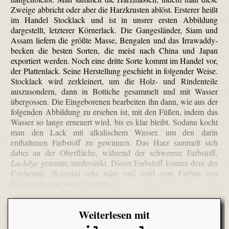
Zweige abbricht oder aber die Harz­krusten ablöst. Ersterer heißt
im Handel Stocklack und ist in unsrer ersten Abbildung
dargestellt, letzterer Körner­lack. Die Ganges­länder, Siam und
Assam liefern die größte Masse, Bengalen und das Irra­waddy­
becken die besten Sorten, die meist nach China und Japan
exportiert werden. Noch eine dritte Sorte kommt im Handel vor,
der Plattenlack. Seine Herstellung geschieht in folgender Weise.
Stocklack wird zerkleinert, um die Holz- und Rindenteile
auszusondern, dann in Bottiche gesammelt und mit Wasser
übergossen. Die Eingeborenen bearbeiten ihn dann, wie aus der
folgenden Abbildung zu ersehen ist, mit den Füßen, indem das
Wasser so lange erneuert wird, bis es klar bleibt. Sodann kocht
man den Lack mit alkalischem Wasser, um den darin
enthaltenen Farbstoff zu gewinnen. Das Harz sammelt sich
dabei an der Oberfläche, während der schwerere Farbstoff,
Lackdye
genannt, niedersinkt. Dieser Farbstoff kommt dem der
Cochenille (Karmin) sehr nahe und wird zum Färben von
Baumwolle und Seide benutzt.
Weiterlesen mit