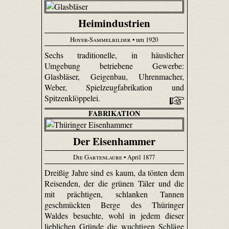
Heimindustrien
Hoyer-Sammelbilder
• um 1920
Sechs traditionelle, in häuslicher
Umgebung betriebene Gewerbe:
Glasbläser, Geigenbau, Uhren­macher,
Weber, Spiel­zeug­fabri­kation und
Spitzenklöppelei.
FABRIKATION
Der Eisenhammer
Die Gartenlaube
• April 1877
Dreißig Jahre sind es kaum, da tönten dem
Reisenden, der die grünen Täler und die
mit prächtigen, schlanken Tannen
geschmückten Berge des Thüringer
Waldes besuchte, wohl in jedem dieser
lieblichen Gründe die wuchtigen Schläge