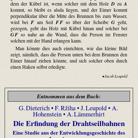
dem der Kübel ist, wenn solcher mit dem Holz
D
zu
A
kommt, so bleibt es alsda liegen, und der Eimer kommt
perpendikular über die Mitte des Brunnen bis zum Wasser,
wird bei
F
am Seil
F F
so über der Scheibe
G
geht,
gezogen, geht das Holz mit Kübel hinan und solcher bei
G F
so nahe an die Wand, dass die Person im Fenster
solchen mit der Hand erlangen kann.
Man könnte dies auch einrichten, wie das kleine Bild
zeigt, nämlich, dass die Person unten bei dem Brunnen den
Eimer hinauf ziehen könnte, und sich solcher oben durch
einen Haken selbst erledigte.
• Jacob Leupold
Entnommen aus dem Buch:
G. Dieterich • F. Ržiha • J. Leupold • A.
Hohenstein • A. Lämmerhirt
Die Erfindung der Drahtseilbahnen
Eine Studie aus der Entwicklungsgeschichte des