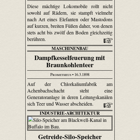
Diese mächtige Loko­mobile rollt nicht
sowohl auf Rädern, sie stampft vielmehr
nach Art eines Elefanten oder Mastodons
auf kurzen, breiten Füßen daher, von denen
stets acht bis zwölf den Boden gleichzeitig
berühren.
MASCHINENBAU
Dampfkesselfeuerung mit
Braunkohlenteer
Prometheus
• 16.3.1898
Auf der Chlorkaliumfabrik am
Achenbachschacht steht eine
Generatoranlage in deren Leitungskanälen
sich Teer und Wasser abscheiden.
INDUSTRIE-ARCHITEKTUR
Getreide-Silo-Speicher