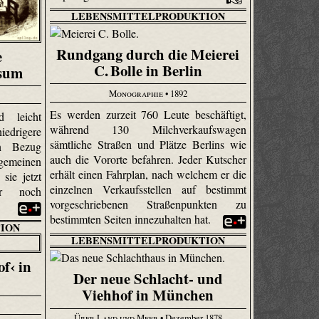
LEBENSMITTELPRODUKTION
Rundgang durch die Meierei
e
C. Bolle in Berlin
usum
Monographie
• 1892
Es werden zurzeit 760 Leute beschäftigt,
d leicht
während 130 Milchverkaufswagen
iedrigere
sämtliche Straßen und Plätze Berlins wie
en Bezug
auch die Vororte befahren. Jeder Kutscher
lgemeinen
erhält einen Fahrplan, nach welchem er die
sie jetzt
einzelnen Verkaufsstellen auf bestimmt
r noch
vorgeschriebenen Straßenpunkten zu
bestimmten Seiten innezuhalten hat.
ION
LEBENSMITTELPRODUKTION
f‹ in
Der neue Schlacht- und
Viehhof in München
Über Land und Meer
• Dezember 1878