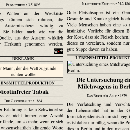
Illustrirte Zeitung
• 24.2.186
Prometheus
• 3.5.1893
Gute Fleischsuppe ist ein Gen
e Watten an der Westküste
Gesunde und Kranke gleich hoch
igs können sich rühmen, die
Viele Menschen haben eine so m
e Austern­fischerei würdig zu
instinktive Vorliebe für diesen Be
en: Sie bilden nach wie vor die
der Kost, dass sie Fleisch kochen,
Quelle, aus der Austern wirklich
dieses zu verzehren, sondern nu
er Herkunft genommen werden.
gute Suppe davon zu haben.
LEBENSMITTELPRODUKT
REKLAME
Die Untersuchung ei
BENSMITTELPRODUKTION
Milchwagens in Ber
Nicotinfreier Tabak
Das Buch für Alle
• 1879
Die Gartenlaube
• 1864
Die Verfälschung und Verschle
er Erfahrung ist kein Schwindel so
der Lebensmittel hat in der G
ass er nicht immer eine Anzahl
förmlich epidemisch um sich gegri
r fände, um so mehr, wenn er sich
es ist daher nur billig, wenn die Po
e wissenschaftlich klingende Worte
dies in Berlin und in den meisten