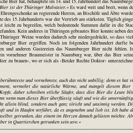
sche Bier hat, behauptete im 14. und 15. Jahrhundert das Naumburge
ier ist der Thüringer Malvasier.«
Es ward weit und breit, wenn d
n. Ehrengeschenke an regierende Herren, an Bischöfe und Äbte wurd
 des 15. Jahrhunderts war der Vertrieb am stärksten. Täglich ging
st leicht zu begreifen, welch bedeutende Summen dafür in die Sta
befanden. Kein anderes in Thüringen gebrautes Bier konnte neben d
hüringer Weine wurden dadurch sehr niedergedrückt, so dass vie
burger Bier ergriffen. Noch im folgenden Jahrhundert durfte b
en und anderen Gastereien das Naumburger Bier nicht fehlen. 
r ein vornehmer Braumeister in Naumburg war, über das Bier sein
Bier zu brauen‹, wo er sich als ›Beider Rechte Doktor‹ unterzeichne
erühmteste und vornehmste, auch das nicht unbillig; denn es hat vi
riment, vermehrt die natürliche Wärme, und mangelt diesem Bier 
 Kopfe, daher schreiben etliche Säufer, dass dies Bier die Leute bli
nn wenn man dieses Bier überflüssig säuft und wie die unvernünftig
ht allein blind, sondern auch ganz töricht und unsinnig werden. Di
auft und in Haufen verführt, da es angenehm und lieb ist. Ich habe d
daselbst getrunken, das einem im Herzen danach gelüsten möchte. Ab
ber in Quar­tierchen getrunken sein usw.«