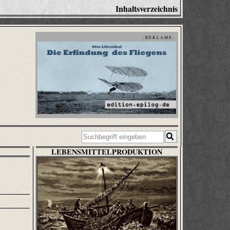
Inhaltsverzeichnis
- R E K L A M E -
LEBENSMITTELPRODUKTION