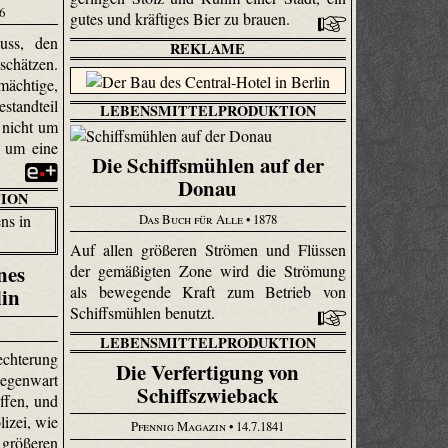
6
gutes und kräftiges Bier zu brauen.
uss, den
REKLAME
schätzen.
ächtige,
standteil
LEBENSMITTELPRODUKTION
 nicht um
r um eine
Die Schiffsmühlen auf der
Donau
ION
Das Buch für Alle
• 1878
Auf allen größeren Strömen und Flüssen
nes
der gemäßigten Zone wird die Strömung
als bewegende Kraft zum Betrieb von
lin
Schiffsmühlen benutzt.
LEBENSMITTELPRODUKTION
chterung
Die Verfertigung von
egenwart
Schiffszwieback
ffen, und
lizei, wie
Pfennig Magazin
• 14.7.1841
 größeren