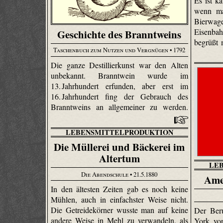
Es ist k
wenn ma
Bierw
Eisenba
Geschichte des Branntweins
begrüßt m
Taschenbuch zum Nutzen und Vergnügen
• 1792
Die ganze Destillierkunst war den Alten
unbekannt. Branntwein wurde im
13. Jahrhundert erfunden, aber erst im
16. Jahrhundert fing der Gebrauch des
Branntweins an allgemeiner zu werden.
LEBENSMITTELPRODUKTION
Die Müllerei und Bäckerei im
Altertum
LE
Die Abendschule
• 21.5.1880
Ame
In den ältesten Zeiten gab es noch keine
Mühlen, auch in einfachster Weise nicht.
Die Getreidekörner wusste man auf keine
Der Ber
andere Weise in Mehl zu verwandeln, als
York von