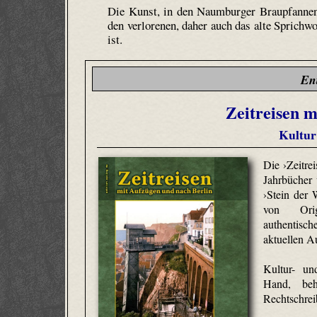
Die Kunst, in den Naumburger Braupfannen
den verlorenen, daher auch das alte Sprich
ist.
En
Zeitreisen m
Kultur
Die ›Zeitrei
Jahrbücher
›Stein der
von Origi
authentis
aktuellen A
Kultur- un
Hand, behu
Rechtschreib