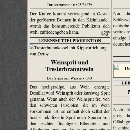
Die Abendschule
• 25.7.1879
Nur di
Der Kaffee kommt vorwiegend in Gestalt
Schlesw
der gerösteten Bohnen in den Kleinhandel,
deutsch
womit das konsumierende Publikum sich
vertret
wohl zufriedengeben kann.
einzige 
LEBENSMITTELPRODUKTION
deutsch
Weinsprit und
Tresterbranntwein
Der Stein der Weisen
• 1893
LE
Das hochgradige, aus Wein erzeugte
Destillat wird Weinsprit oder kurzweg Sprit
genannt. Wenn auch der Weinsprit frei von
den schweren Fuselölen, die im Wein
Nach alt
vorkommen, ist, so enthält doch selbst der
groß, d
höchst rektifi­zierte Sprit noch Spuren von
Gläubige
den leichter flüchtigen Ether­arten und
in einig
Alkoholen, welche das feine angenehme