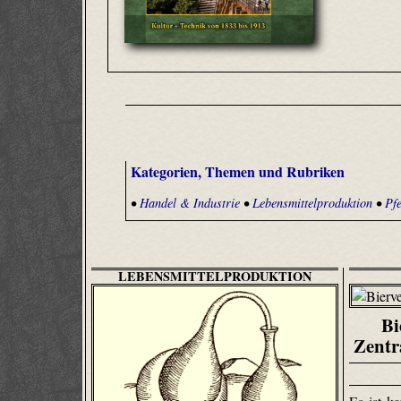
Kategorien, Themen und Rubriken
•
Handel & Industrie
•
Lebensmittelproduktion
•
Pf
LEBENSMITTELPRODUKTION
Bi
Zentr