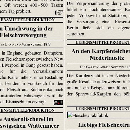
Die Verproviantierung der groß
en. Oft werden 400 – 500 Tassen
bildet ein hochinteressantes Ka
inem Tag probiert.
jeden Volkswirt und Statistiker,
BENSMITTELPRODUKTION
die Versorgung einer Riesens
n Umschwung in der
Berlin ließe sich ein eige
Fleischversorgung
schreiben.
LEBENSMITTELPRODUKT
er Land und Meer
• Januar 1878
An den Karpfenteiche
 in England gebauten Dampfern,
Niederlausitz
en Fleischtransport zwischen New
 Liverpool in Gang gesetzt haben,
Die Gartenlaube
• November 1
ie für die Vorratskammern
Die Karpfenzucht in der Niederla
iche Kälte mittelst einer Eisladung
große Resultate aufzuweisen; in
llt, bei den in Frankreich für den
um nur ein Beispiel anzuführen,
von Fleisch aus Südamerika nach
der Spreewald-Karpfen den böh
nstruierten Fahrzeugen wird die
rch Eismaschinen erzeugt.
LEBENSMITTELPRODUKT
BENSMITTELPRODUKTION
e Austernfischerei im
Liebigs Fleischextr
eswigschen Wattenmeer