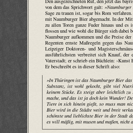
Den ausgezeichneten Ruf, den jetzt das bayri
von dem das Sprichwort galt:
»Naumburger B
Sage zu trauen ist, sogar bis Rom verfahre
mit Naumburger Bier abgemacht. In der Mitte
zu allen Toren ganze Fuder hinaus und es i
flossen und wie wohl die Bürger sieh dabei 
Naumburger aufkommen und die Preise der T
Regenten ernste Maßregeln gegen das Naum
Leipziger Doktoren- und Magisterschmäus
ausführlichsten verbreitet sich Knauf, de
Vaterstadt; er schrieb ein Büchlein: ›Kunst 
Er beschreibt es in dieser Schrift also:
»In Thüringen ist das Naumburger Bier das b
Substanz, ist wohl gekocht, gibt viel Nut
keinem Stücke. Es steigt aber leichtlich zu
mache, und das ist ja doch kein Wunder! De
Tiere in sich hinein gießt, so muss man nic
Bier wird in die Städte weit und breit verk
schönste und lieblichste Bier in der Stadt 
es will mäßig, mit musen und maßen, nicht a