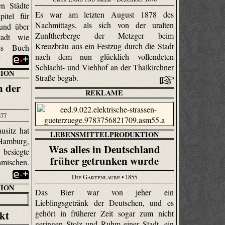
en Städte
Es war am letzten August 1878 des
pitel für
Nachmittags, als sich von der uralten
 und über
Zunftherberge der Metzger beim
tadt wie
Kreuzbräu aus ein Festzug durch die Stadt
nes Buch
nach dem nun glücklich vollendeten
Schlacht- und Viehhof an der Thalkirchner
ION
Straße begab.
n der
REKLAME
877
usitz hat
LEBENSMITTELPRODUKTION
 Hamburg,
Was alles in Deutschland
 besiegte
früher getrunken wurde
mischen.
Die Gartenlaube
• 1855
ION
Das Bier war von jeher ein
Lieblingsgetränk der Deutschen, und es
gehört in früherer Zeit sogar zum nicht
akt
geringen Stolz und Ruhm einer Stadt, ein