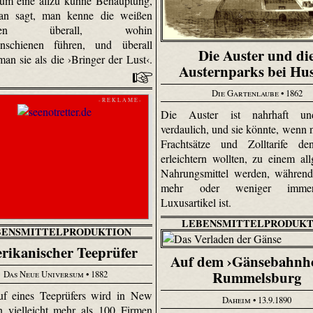
aum eine allzu kühne Behauptung,
n sagt, man kenne die weißen
agen überall, wohin
hnschienen führen, und überall
Die Auster und di
an sie als die ›Bringer der Lust‹.
Austernparks bei H
Die Gartenlaube
• 1862
- R E K L A M E -
Die Auster ist nahrhaft un
verdaulich, und sie könnte, wenn n
Frachtsätze und Zolltarife d
erleichtern wollten, zu einem al
Nahrungsmittel werden, während 
mehr oder weniger imme
Luxusartikel ist.
LEBENSMITTELPRODUKT
BENSMITTELPRODUKTION
rikanischer Teeprüfer
Auf dem ›Gänsebahnho
Rummelsburg
Das Neue Universum
• 1882
uf eines Teeprüfers wird in New
Daheim
• 13.9.1890
 vielleicht mehr als 100 Firmen