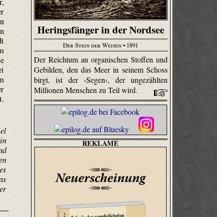
r,
er
en
Heringsfänger in der Nordsee
en
dt
Der Stein der Weisen
• 1891
em
le
Der Reichtum an organischen Stoffen und
ei
Gebilden, den das Meer in seinem Schoss
Im
birgt, ist der ›Segen‹, der ungezählten
er
Millionen Menschen zu Teil wird.
t.
el
in
REKLAME
nd
en
es
as
er