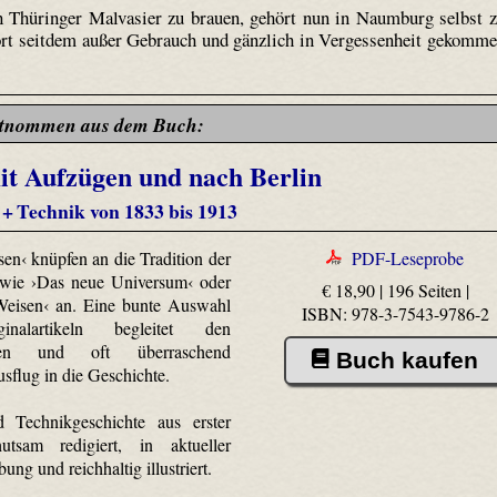
 Thüringer Malvasier zu brauen, gehört nun in Naumburg selbst 
wort seitdem außer Gebrauch und gänzlich in Vergessenheit gekomm
tnommen aus dem Buch:
it Aufzügen und nach Berlin
 + Technik von 1833 bis 1913
sen‹ knüpfen an die Tradition der
PDF-Leseprobe
 wie ›Das neue Universum‹ oder
€ 18,90 | 196 Seiten |
 Weisen‹ an. Eine bunte Auswahl
ISBN: 978-3-7543-9786-2
nalartikeln begleitet den
chen und oft überraschend
Buch kaufen
usflug in die Geschichte.
d Technikgeschichte aus erster
tsam redigiert, in aktueller
ung und reichhaltig illustriert.