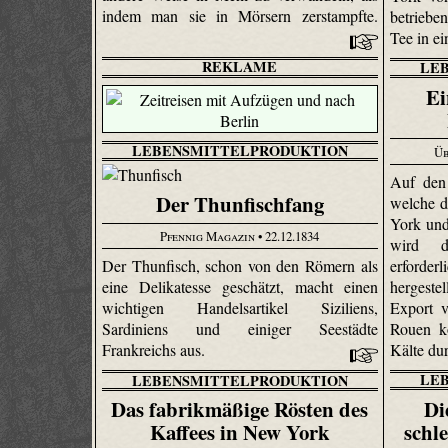
indem man sie in Mörsern zerstampfte.
betrieb
Tee in e
REKLAME
LE
Ei
LEBENSMITTELPRODUKTION
Üb
Auf den
Der Thunfischfang
welche d
York und
Pfennig Magazin
• 22.12.1834
wird d
erforderl
Der Thunfisch, schon von den Römern als
hergeste
eine Delikatesse geschätzt, macht einen
Export 
wichtigen Handelsartikel Siziliens,
Rouen ko
Sardiniens und einiger Seestädte
Kälte du
Frankreichs aus.
LE
LEBENSMITTELPRODUKTION
Di
Das fabrikmäßige Rösten des
schl
Kaffees in New York