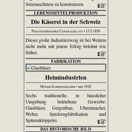
Setzmaschinen zu konstruieren.
LEBENSMITTELPRODUKTION
Die Käserei in der Schweiz
Polytechnisches Centralblatt
• 15.5.1850
Dieser große Industriezweig ist bei Weitem
nicht mehr mit jenem Erfolg belohnt wie
früher.
FABRIKATION
Heimindustrien
Hoyer-Sammelbilder
• um 1920
Sechs traditionelle, in häuslicher
Umgebung betriebene Gewerbe:
Glasbläser, Geigenbau, Uhren­macher,
Weber, Spiel­zeug­fabri­kation und
Spitzenklöppelei.
DAS HISTORISCHE BILD