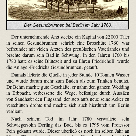
Der Gesundbrunnen bei Berlin im Jahr 1760.
Der unternehmende Arzt steckte ein Kapital von 22 000 Taler
in seinen Gesundbrunnen, schrieb eine Broschüre 1760, war
befreundet mit vielen Ärzten des preußischen Vaterlandes und
brachte darum sein Bad in Schwung. In den Jahren 1760 bis
1780 hatte es seine Blütezeit und zu Ehren Friedrichs II. wurde
die Anlage ›Friedrichs-Gesundbrunnen‹ getauft.
Damals lieferte die Quelle in jeder Stunde 10 Tonnen Wasser
und wurde darum mehr zum Baden als zum Trinken benutzt.
Dr. Behm machte gute Geschäfte, er nahm den ganzen Wedding
in Erbpacht, verbesserte die Wege, befestigte durch Aussäen
von Sandhafer den Flugsand, der stets aufs neue seine Äcker zu
verschütten drohte und machte sich auch hierdurch um Berlin
verdient.
Nach seinem Tod im Jahr 1780 verwaltete sein
Schwiegersohn Derling das Bad, bis es 1795 vom Professor
Pein gekauft wurde. Dieser überließ es noch im selben Jahr an