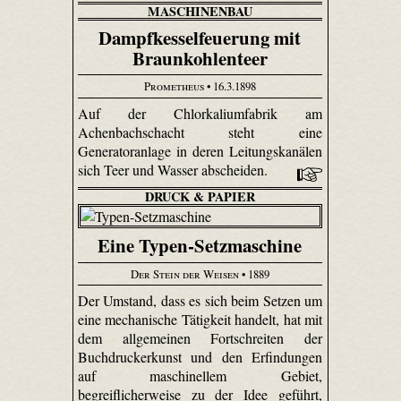
MASCHINENBAU
Dampfkesselfeuerung mit
Braunkohlenteer
Prometheus
• 16.3.1898
Auf der Chlorkaliumfabrik am
Achenbachschacht steht eine
Generatoranlage in deren Leitungskanälen
sich Teer und Wasser abscheiden.
DRUCK & PAPIER
Eine Typen-Setzmaschine
Der Stein der Weisen
• 1889
Der Umstand, dass es sich beim Setzen um
eine mechanische Tätigkeit handelt, hat mit
dem allgemeinen Fortschreiten der
Buchdruckerkunst und den Erfindungen
auf maschinellem Gebiet,
begreiflicherweise zu der Idee geführt,