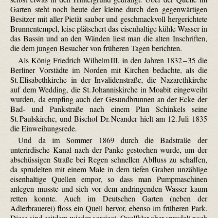
Garten steht noch heute der kleine durch den gegenwärtigen
Besitzer mit aller Pietät sauber und geschmackvoll hergerichtete
Brunnentempel, leise plätschert das eisenhaltige kühle Wasser in
das Bassin und an den Wänden liest man die alten Inschriften,
die dem jungen Besucher von früheren Tagen berichten.
Als König Friedrich Wilhelm III. in den Jahren 1832 – 35 die
Berliner Vorstädte im Norden mit Kirchen bedachte, als die
St. Elisabethkirche in der Invalidenstraße, die Nazarethkirche
auf dem Wedding, die St. Johanniskirche in Moabit eingeweiht
wurden, da empfing auch der Gesundbrunnen an der Ecke der
Bad- und Pankstraße nach einem Plan Schinkels seine
St. Paulskirche, und Bischof Dr. Neander hielt am 12. Juli 1835
die Einweihungsrede.
Und da im Sommer 1869 durch die Badstraße der
unterirdische Kanal nach der Panke gestochen wurde, um der
abschüssigen Straße bei Regen schnellen Abfluss zu schaffen,
da sprudelten mit einem Male in dem tiefen Graben unzählige
eisenhaltige Quellen empor, so dass man Pumpmaschinen
anlegen musste und sich vor dem andringenden Wasser kaum
retten konnte. Auch im Deutschen Garten (neben der
Adlerbrauerei) floss ein Quell hervor, ebenso im früheren Park.
Diese sind seitdem wieder versiegt. Quellklar aber sprudelt noch