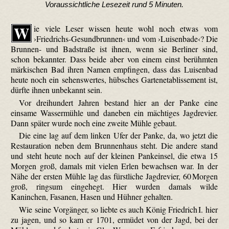
Voraussichtliche Lesezeit rund 5 Minuten.
W
ie viele Leser wissen heute wohl noch etwas vom
›Friedrichs-Gesundbrunnen‹ und vom ›Luisenbade‹? Die
Brunnen- und Badstraße ist ihnen, wenn sie Berliner sind,
schon bekannter. Dass beide aber von einem einst berühmten
märkischen Bad ihren Namen empfingen, dass das Luisenbad
heute noch ein sehenswertes, hübsches Gartenetablissement ist,
dürfte ihnen unbekannt sein.
Vor dreihundert Jahren bestand hier an der Panke eine
einsame Wassermühle und daneben ein mächtiges Jagdrevier.
Dann später wurde noch eine zweite Mühle gebaut.
Die eine lag auf dem linken Ufer der Panke, da, wo jetzt die
Restauration neben dem Brunnenhaus steht. Die andere stand
und steht heute noch auf der kleinen Pankeinsel, die etwa 15
Morgen groß, damals mit vielen Erlen bewachsen war. In der
Nähe der ersten Mühle lag das fürstliche Jagdrevier, 60 Morgen
groß, ringsum eingehegt. Hier wurden damals wilde
Kaninchen, Fasanen, Hasen und Hühner gehalten.
Wie seine Vorgänger, so liebte es auch König Friedrich I. hier
zu jagen, und so kam er 1701, ermüdet von der Jagd, bei der