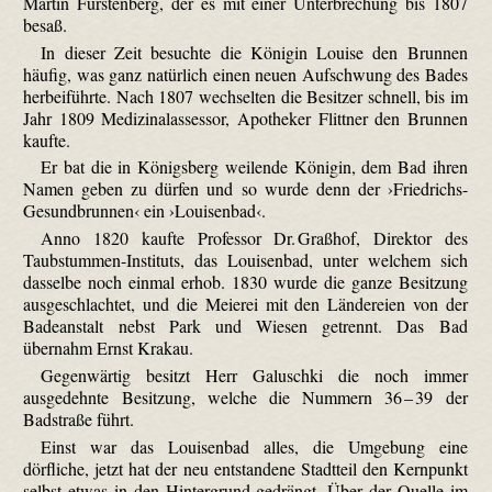
Martin Fürstenberg, der es mit einer Unterbrechung bis 1807
besaß.
In dieser Zeit besuchte die Königin Louise den Brunnen
häufig, was ganz natürlich einen neuen Aufschwung des Bades
herbeiführte. Nach 1807 wechselten die Besitzer schnell, bis im
Jahr 1809 Medizinalassessor, Apotheker Flittner den Brunnen
kaufte.
Er bat die in Königsberg weilende Königin, dem Bad ihren
Namen geben zu dürfen und so wurde denn der ›Friedrichs-
Gesundbrunnen‹ ein ›Louisenbad‹.
Anno 1820 kaufte Professor Dr. Graßhof, Direktor des
Taubstummen-Instituts, das Louisenbad, unter welchem sich
dasselbe noch einmal erhob. 1830 wurde die ganze Besitzung
ausgeschlachtet, und die Meierei mit den Ländereien von der
Badeanstalt nebst Park und Wiesen getrennt. Das Bad
übernahm Ernst Krakau.
Gegenwärtig besitzt Herr Galuschki die noch immer
ausgedehnte Besitzung, welche die Nummern 36 – 39 der
Badstraße führt.
Einst war das Louisenbad alles, die Umgebung eine
dörfliche, jetzt hat der neu entstandene Stadtteil den Kernpunkt
selbst etwas in den Hintergrund gedrängt. Über der Quelle im