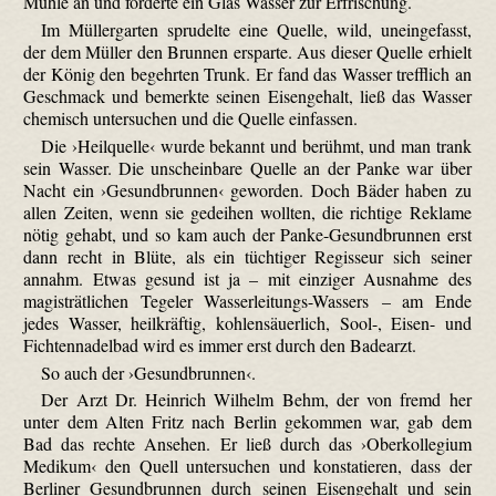
Mühle an und forderte ein Glas Wasser zur Erfrischung.
Im Müllergarten sprudelte eine Quelle, wild, uneingefasst,
der dem Müller den Brunnen ersparte. Aus dieser Quelle erhielt
der König den begehrten Trunk. Er fand das Wasser trefflich an
Geschmack und bemerkte seinen Eisengehalt, ließ das Wasser
chemisch untersuchen und die Quelle einfassen.
Die ›Heilquelle‹ wurde bekannt und berühmt, und man trank
sein Wasser. Die unscheinbare Quelle an der Panke war über
Nacht ein ›Gesundbrunnen‹ geworden. Doch Bäder haben zu
allen Zeiten, wenn sie gedeihen wollten, die richtige Reklame
nötig gehabt, und so kam auch der Panke-Gesundbrunnen erst
dann recht in Blüte, als ein tüchtiger Regisseur sich seiner
annahm. Etwas gesund ist ja – mit einziger Ausnahme des
magisträtlichen Tegeler Wasserleitungs-Wassers – am Ende
jedes Wasser, heilkräftig, kohlensäuerlich, Sool-, Eisen- und
Fichtennadelbad wird es immer erst durch den Badearzt.
So auch der ›Gesundbrunnen‹.
Der Arzt Dr. Heinrich Wilhelm Behm, der von fremd her
unter dem Alten Fritz nach Berlin gekommen war, gab dem
Bad das rechte Ansehen. Er ließ durch das ›Oberkollegium
Medikum‹ den Quell untersuchen und konstatieren, dass der
Berliner Gesundbrunnen durch seinen Eisengehalt und sein