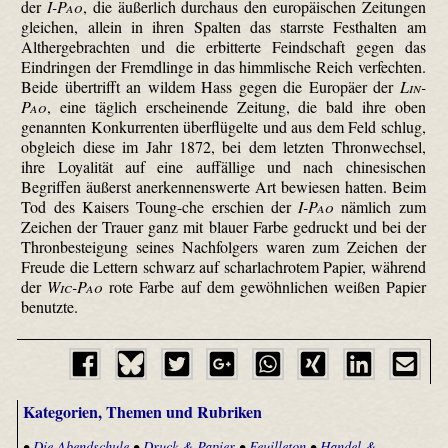
der
I-Pao
, die äußerlich durchaus den europäischen Zeitungen
gleichen, allein in ihren Spalten das starrste Festhalten am
Althergebrachten und die erbitterte Feindschaft gegen das
Eindringen der Fremdlinge in das himmlische Reich verfechten.
Beide übertrifft an wildem Hass gegen die Europäer der
Lin-
Pao
, eine täglich erscheinende Zeitung, die bald ihre oben
genannten Konkurrenten überflügelte und aus dem Feld schlug,
obgleich diese im Jahr 1872, bei dem letzten Thronwechsel,
ihre Loyalität auf eine auffällige und nach chinesischen
Begriffen äußerst anerkennenswerte Art bewiesen hatten. Beim
Tod des Kaisers Toung-che erschien der
I-Pao
nämlich zum
Zeichen der Trauer ganz mit blauer Farbe gedruckt und bei der
Thronbesteigung seines Nachfolgers waren zum Zeichen der
Freude die Lettern schwarz auf scharlachrotem Papier, während
der
Wic-Pao
rote Farbe auf dem gewöhnlichen weißen Papier
benutzte.
Kategorien, Themen und Rubriken
•
Die Abendschule
•
Druck & Papier
•
Feuilleton
•
Handel &