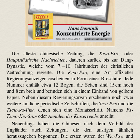
Die älteste chinesische Zeitung, die
King-Pao
, oder
Hauptstädtische Nachrichten
, datieren zurück bis zur Dang-
Dynastie, welche vom 7. – 10. Jahrhundert der christlichen
Zeitrechnung regierte. Die
King-Pao
, eine Art offizieller
Regierungsanzeiger, erscheinen in Form einer Broschüre. Jede
Nummer enthält etwa 12 Bogen, die Seiten sind 15 cm hoch
und 8 cm breit und befinden sich in einem Einband von gelbem
Papier. Neben diesem Regierungsorgan erscheinen noch zwei
weitere amtliche periodische Zeitschriften, die
Sich Pen
und die
Tschang-Pen
, denen sich eine Monatsschrift, Namens
Fa-
Tsing-Kin-Shin
oder
Annalen des Kaiserreichs
anreiht.
Neuerdings haben die Chinesen nach dem Vorbild der
Engländer auch Zeitungen, die den unsrigen ähnlich
herauszugeben begonnen. Die ersten waren der
Wic-Pao
und