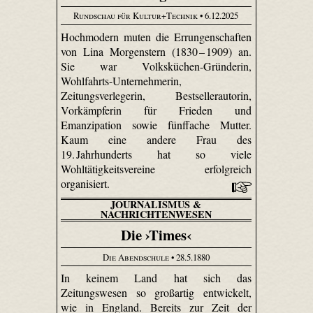
Rundschau für Kultur+Technik
• 6.12.2025
Hochmodern muten die Errungenschaften
von Lina Morgenstern (1830 – 1909) an.
Sie war Volks­küchen-Gründerin,
Wohlfahrts-Unter­nehmerin,
Zeitungsverlegerin, Bestsellerautorin,
Vorkämpferin für Frieden und
Emanzipation sowie fünffache Mutter.
Kaum eine andere Frau des
19. Jahrhunderts hat so viele
Wohltätigkeitsvereine erfolgreich
organisiert.
JOURNALISMUS &
NACHRICHTENWESEN
Die ›Times‹
Die Abendschule
• 28.5.1880
In keinem Land hat sich das
Zeitungswesen so großartig entwickelt,
wie in England. Bereits zur Zeit der