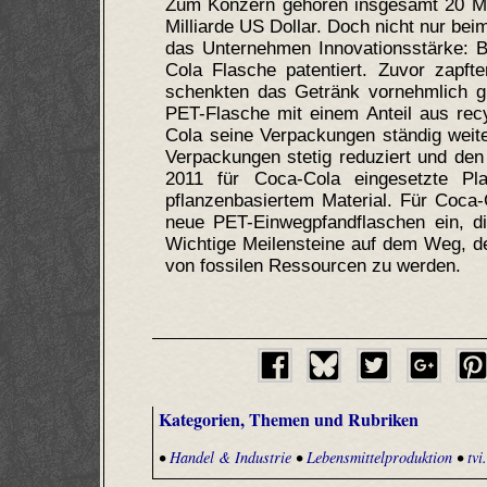
Zum Konzern gehören insgesamt 20 Ma
Milliarde US Dollar. Doch nicht nur be
das Unternehmen Innovationsstärke: 
Cola Flasche patentiert. Zuvor zapf
schenkten das Getränk vornehmlich g
PET-Flasche mit einem Anteil aus rec
Cola seine Verpackungen ständig weit
Verpackungen stetig reduziert und den 
2011 für Coca-Cola eingesetzte Pla
pflanzenbasiertem Material. Für Coca-
neue PET-Einwegpfandflaschen ein, d
Wichtige Meilensteine auf dem Weg, de
von fossilen Ressourcen zu werden.
Kategorien, Themen und Rubriken
•
Handel & Industrie
•
Lebensmittelproduktion
•
tvi