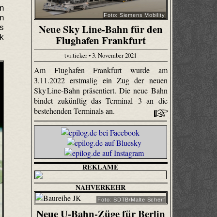
n
Foto: Siemens Mobility
on
Neue Sky Line-Bahn für den
s
nk
Flughafen Frankfurt
tvi.ticker • 3. November 2021
Am Flughafen Frankfurt wurde am
3.11.2022 erstmalig ein Zug der neuen
Sky Line-Bahn präsentiert. Die neue Bahn
bindet zukünftig das Terminal 3 an die
bestehenden Terminals an.
REKLAME
NAHVERKEHR
Foto: SDTB/Malte Scherf
Neue U-Bahn-Züge für Berlin