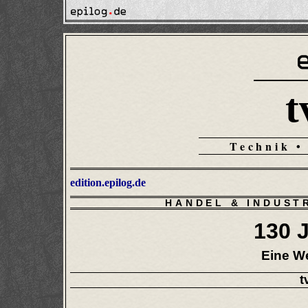
t
Technik •
edition.epilog.de
HANDEL & INDUST
130 
Eine We
t