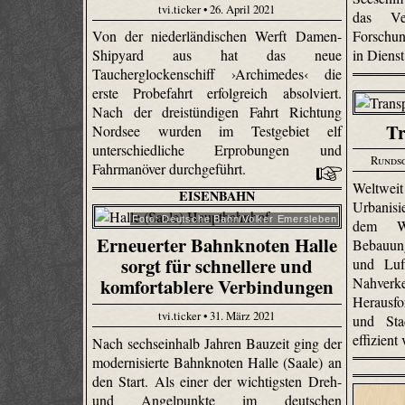
tvi.ticker • 26. April 2021
das Ve
Von der niederländischen Werft Damen-
Forschun
Shipyard aus hat das neue
in Dienst
Taucherglockenschiff ›Archimedes‹ die
erste Probefahrt erfolgreich absolviert.
Nach der dreistündigen Fahrt Richtung
Tr
Nordsee wurden im Testgebiet elf
unterschiedliche Erprobungen und
Runds
Fahrmanöver durchgeführt.
Weltwei
EISENBAHN
Urbanisi
Foto: Deutsche Bahn/Volker Emersleben
dem Wa
Erneuerter Bahnknoten Halle
Bebauun
sorgt für schnellere und
und Luf
Nahverke
komfortablere Verbindungen
Herausfo
tvi.ticker • 31. März 2021
und Sta
effizient
Nach sechseinhalb Jahren Bauzeit ging der
modernisierte Bahnknoten Halle (Saale) an
den Start. Als einer der wichtigsten Dreh-
und Angelpunkte im deutschen