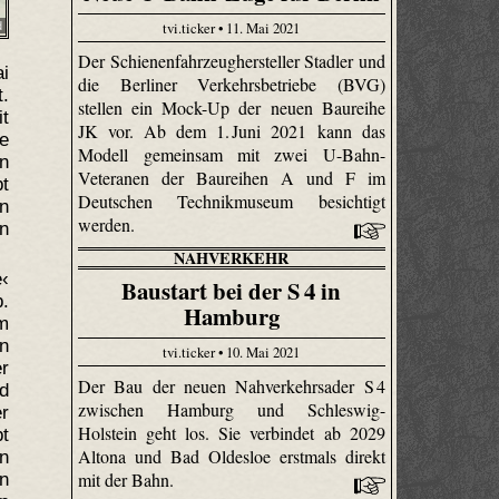
tvi.ticker • 11. Mai 2021
d
Der Schienenfahrzeughersteller Stadler und
ai
die Berliner Verkehrsbetriebe (BVG)
t.
stellen ein Mock-Up der neuen Baureihe
t
JK vor. Ab dem 1. Juni 2021 kann das
de
Modell gemeinsam mit zwei U-Bahn-
en
Veteranen der Baureihen A und F im
bt
Deutschen Technikmuseum besichtigt
en
werden.
n
NAHVERKEHR
‹
Baustart bei der S 4 in
b.
Hamburg
m
n
tvi.ticker • 10. Mai 2021
er
Der Bau der neuen Nahverkehrsader S 4
d
zwischen Hamburg und Schleswig-
r
Holstein geht los. Sie verbindet ab 2029
t
Altona und Bad Oldesloe erstmals direkt
n
mit der Bahn.
n