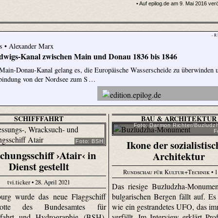
• Auf epilog.de am 9. Mai 2016 verö
- R
is • Alexander Marx
dwigs-Kanal zwischen Main und Donau 1836 bis 1846
ain-Donau-Kanal gelang es, die Europäische Wasserscheide zu überwinden 
rbindung von der Nordsee zum S …
SCHIFFFAHRT
BAU & ARCHITEKTUR
Foto: Darmon Richter/Buzludzh
F
Ikone der sozialistis
Foto: BSH
chungsschiff ›Atair‹ in
Architektur
Dienst gestellt
Rundschau für Kultur+Technik
• 1
tvi.ticker • 28. April 2021
Das riesige Buzludzha-Monumen
urg wurde das neue Flaggschiff
bulgarischen Bergen fällt auf. Es 
otte des Bundesamtes für
wie ein gestrandetes UFO, das i
fffahrt und Hydrographie (BSH),
verfällt. Im Interview erklärt Pro