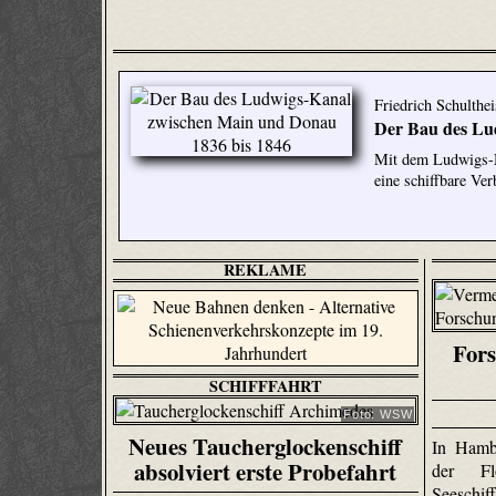
Friedrich Schulthe
Der Bau des Lu
Mit dem Ludwigs-M
eine schiffbare Ve
REKLAME
Fors
SCHIFFFAHRT
Foto: WSW
Neues Taucherglockenschiff
In Hamb
absolviert erste Probefahrt
der Fl
Seeschi