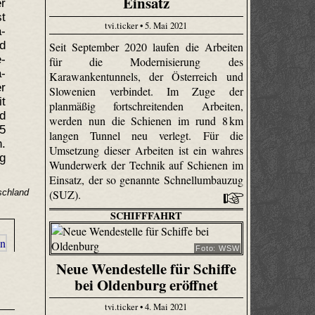
Einsatz
r
st
tvi.ticker • 5. Mai 2021
-
d
Seit September 2020 laufen die Arbeiten
-
für die Modernisierung des
a-
Karawankentunnels, der Österreich und
r
Slowenien verbindet. Im Zuge der
it
planmäßig fortschreitenden Arbeiten,
d
werden nun die Schienen im rund 8 km
15
langen Tunnel neu verlegt. Für die
.
Umsetzung dieser Arbeiten ist ein wahres
ig
Wunderwerk der Technik auf Schienen im
Einsatz, der so genannte Schnellumbauzug
(SUZ).
schland
SCHIFFFAHRT
Foto: WSW
Neue Wendestelle für Schiffe
bei Oldenburg eröffnet
tvi.ticker • 4. Mai 2021