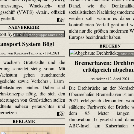
rmessungs-, Wracksuch- und
Danzl, wie die Denkmalik
gsschiff (VWFS) ›Atair‹, offiziell
sozialistischen Nachkriegsmoderne
 gestellt.
werden soll, warum es dabei
kontrollierten Verfall geht und 
NAHVERKEHR
nicht nur die größten modernen W
Foto: Firmengruppe Max Bögl
Europas beeindruckt haben.
ansport System Bögl
BRÜCKEN
chau für Kultur+Technik
• 18.4.2021
Foto: Br
Bremerhaven: Drehbr
t wachsen Großstädte und die
erfolgreich abgeba
erung schreitet stetig voran. Mit
chstum gehen zunehmende
tvi.ticker • 12. April 2021
gsdichte sowie Verkehrs-, Lärm-
tbelastungen einher. Daher sind
Die Drehbrücke an der Nordsch
hrskonzepte nötig, die sich den
Überseehafen Bremerhaven ist am 
rderungen von Großstädten stellen
2021 erfolgreich demontiert wo
dtteile nahezu geräuschlos und
stählerne Fachwerk der Brücke 
 vernetzen.
dem 95 Meter langen 
›Innovation 1‹ gesetzt und dan
REKLAME
ABC-Insel am Kaiserhafen ve