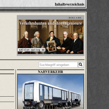
Inhaltsverzeichnis
- R E K L A M E -
NAHVERKEHR