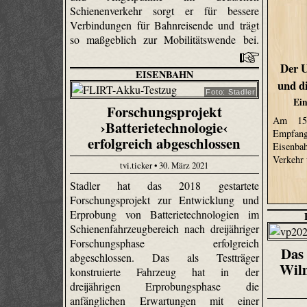
Schienenverkehr sorgt er für bessere
Verbindungen für Bahnreisende und trägt
so maßgeblich zur Mobilitätswende bei.
Der 
EISENBAHN
und d
Foto: Stadler
Ein
Forschungsprojekt
Am 15
›Batterietechnologie‹
Empfan
erfolgreich abgeschlossen
Eisenb
Verkehr
tvi.ticker • 30. März 2021
Stadler hat das 2018 gestartete
Forschungsprojekt zur Entwicklung und
Erprobung von Batterietechnologien im
Schienenfahrzeugbereich nach dreijähriger
Forschungsphase erfolgreich
Das 
abgeschlossen. Das als Testträger
Wilm
konstruierte Fahrzeug hat in der
dreijährigen Erprobungsphase die
anfänglichen Erwartungen mit einer