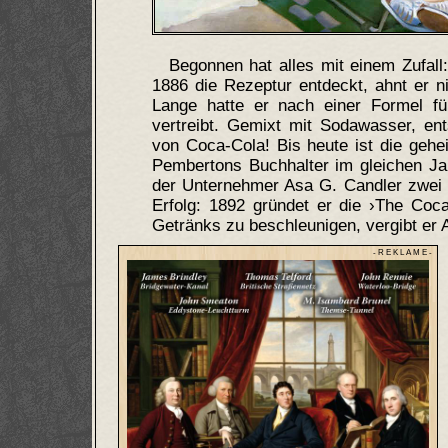
Begonnen hat alles mit einem Zufall
1886 die Rezeptur entdeckt, ahnt er n
Lange hatte er nach einer Formel fü
vertreibt. Gemixt mit Sodawasser, en
von Coca-Cola! Bis heute ist die geh
Pembertons Buchhalter im gleichen Jah
der Unternehmer Asa G. Candler zwei J
Erfolg: 1892 gründet er die ›The Coc
Getränks zu beschleunigen, vergibt er 
- R E K L A M E -