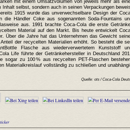
rken mit einem Umsatzvolumen von jeweils mehr als eine
im Inhalt selbst, sondern auch in seinen Verpackungen bewei
Bereits 1915 wurde das unverwechselbare Design der Coca
ten die Händler Coke aus sogenannten Soda-Fountains un
lasweise aus. 1991 brachte Coca-Cola die erste Getränke
yceltem Material auf den Markt. Bis heute entwickelt Coc
er. Über die Jahre hat das Unternehmen das Gewicht seine
Anteil der recycelten Materialien erhöht. So besteht die se
ntBottle Flasche aus wiederverwertetem Kunststoff un
Cola Life führte der Getränkehersteller in Deutschland 20
ie sogar zu 100 % aus recycelten PET-Flaschen bestehen
n Materialkreislauf vollständig zu schließen und unabhäng
Quelle: ots / Coca-Cola Deut
.ticker