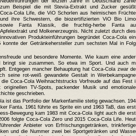
Neueinführungen der letzten Jahre in Deutschland zähle
zum Beispiel die mit Stevia-Extrakt und Zucker gesüßt
Coca-Cola Life, die ViO Schorlen aus heimischen Früchte
und ihre Schwestern, die biozertifizierten ViO Bio Limo
sowie Fanta Klassik, die fruchtig-herbe Fanta au
Apfelextrakt und Molkenerzeugnis. Nicht zuletzt durch die
innovativen Produkteinführungen begründet Coca-Cola ein
15 konnte der Getränkehersteller zum sechsten Mal in Fol
bensfreude und besondere Momente. Wie kaum eine ander
 bringt sie zusammen. So etwa im Sport. Und auch mi
üpft. Entgegen mancher Behauptung hat Coca-Cola zwar de
och seine rot-weiß gewandete Gestalt in Werbekampagne
n die Coca-Cola Weihnachtstrucks Vorfreude auf das Fest 
 originellen TV-Spots, packender Musik und emotionale
chichte geschrieben.
a ist das Portfolio der Markenfamilie stetig gewachsen. 19
er Fanta. 1961 führte es Sprite ein und 1963 TaB, das ers
tness-Bewegung kam 1983 mit Coca-Cola light auch die ers
 2006 folgte Coca-Cola Zero und 2015 Coca-Cola Life. Heu
ührender Anbieter von Erfrischungsgetränken, trinkfertig
änken und die Nummer zwei bei Sportgetränken und Wasser