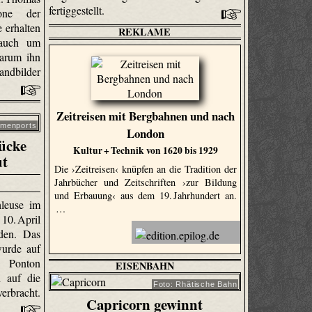
fertiggestellt.
one der
 erhalten
REKLAME
 auch um
warum ihn
andbilder
Zeitreisen mit Bergbahnen und nach
emenports
London
ücke
Kultur + Technik von 1620 bis 1929
ut
Die ›Zeitreisen‹ knüpfen an die Tradition der
Jahrbücher und Zeitschriften ›zur Bildung
und Erbauung‹ aus dem 19. Jahrhundert an.
leuse im
…
10. April
rden. Das
wurde auf
Ponton
EISENBAHN
n auf die
Foto: Rhätische Bahn
rbracht.
Capricorn gewinnt