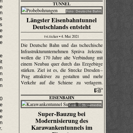
n
TUNNEL
e
Foto: Deutsche Bahn
n
Längster Eisenbahntunnel
s
s
Deutschlands entsteht
se
tvi.ticker • 4. Mai 2021
e
ge
Die Deutsche Bahn und das tschechische
Infrastrukturunternehmen Správa železnic
e
wollen die 170 Jahre alte Verbindung mit
t
einem Neubau quer durch das Erzgebirge
n
stärken. Ziel ist es, die Strecke Dresden –
n
Prag attraktiver zu gestalten und mehr
in
Verkehr auf die Schiene zu verlagern.
n
EISENBAHN
40
te
Foto: ÖBB/evmedia
te
Super-Bauzug bei
te
Modernisierung des
en
Karawankentunnels im
.