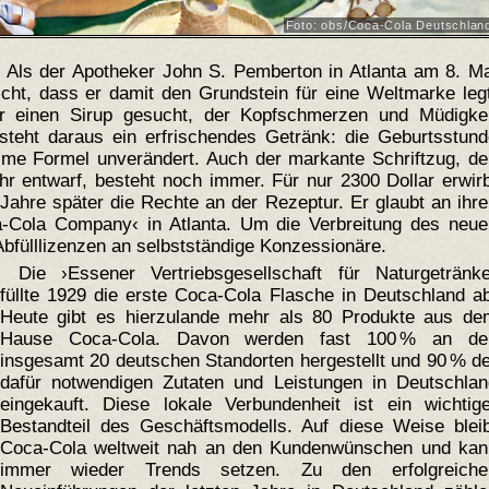
Foto: obs/Coca-Cola Deutschlan
: Als der Apotheker John S. Pemberton in Atlanta am 8. M
icht, dass er damit den Grundstein für eine Weltmarke leg
r einen Sirup gesucht, der Kopfschmerzen und Müdigkei
tsteht daraus ein erfrischendes Getränk: die Geburtsstun
eime Formel unverändert. Auch der markante Schriftzug, d
r entwarf, besteht noch immer. Für nur 2300 Dollar erwir
ahre später die Rechte an der Rezeptur. Er glaubt an ihr
a-Cola Company‹ in Atlanta. Um die Verbreitung des neue
Abfülllizenzen an selbstständige Konzessionäre.
Die ›Essener Vertriebsgesellschaft für Naturgetränke
füllte 1929 die erste Coca-Cola Flasche in Deutschland a
Heute gibt es hierzulande mehr als 80 Produkte aus de
Hause Coca-Cola. Davon werden fast 100 % an de
insgesamt 20 deutschen Standorten hergestellt und 90 % d
dafür notwendigen Zutaten und Leistungen in Deutschlan
eingekauft. Diese lokale Verbundenheit ist ein wichtige
Bestandteil des Geschäftsmodells. Auf diese Weise bleib
Coca-Cola weltweit nah an den Kundenwünschen und kan
immer wieder Trends setzen. Zu den erfolgreiche