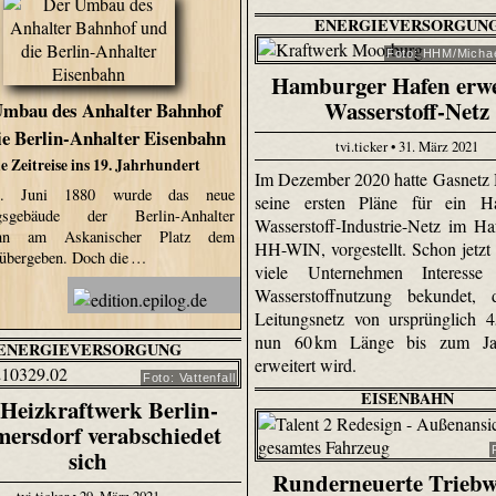
ENERGIEVERSORGUN
Foto: HHM/Michae
Hamburger Hafen erwe
Wasserstoff-Netz
Umbau des Anhalter Bahnhof
ie Berlin-Anhalter Eisenbahn
tvi.ticker • 31. März 2021
e Zeitreise ins 19. Jahrhundert
Im Dezember 2020 hatte Gasnetz
. Juni 1880 wurde das neue
seine ersten Pläne für ein H
gsgebäude der Berlin-Anhalter
Wasserstoff-Industrie-Netz im Ha
ahn am Askanischer Platz dem
HH-WIN, vorgestellt. Schon jetzt
 übergeben. Doch die …
viele Unternehmen Interess
Wasserstoffnutzung bekundet, 
Leitungsnetz von ursprünglich 
nun 60 km Länge bis zum Ja
ENERGIEVERSORGUNG
erweitert wird.
Foto: Vattenfall
EISENBAHN
Heizkraftwerk Berlin-
ersdorf verabschiedet
sich
Runderneuerte Trieb
tvi.ticker • 29. März 2021