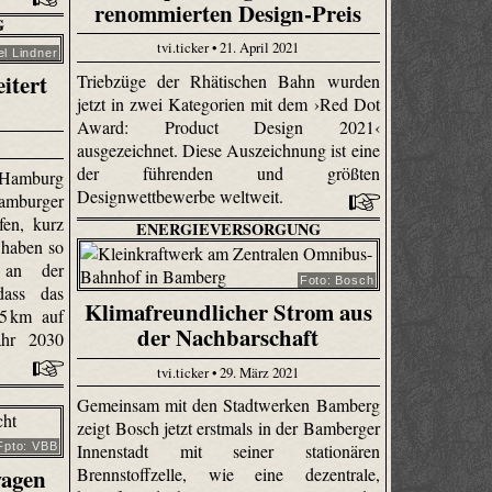
renommierten Design-Preis
G
tvi.ticker • 21. April 2021
l Lindner
itert
Triebzüge der Rhätischen Bahn wurden
jetzt in zwei Kategorien mit dem ›Red Dot
Award: Product Design 2021‹
ausgezeichnet. Diese Auszeichnung ist eine
der führenden und größten
 Hamburg
Designwettbewerbe weltweit.
amburger
fen, kurz
ENERGIEVERSORGUNG
 haben so
e an der
Foto: Bosch
dass das
Klimafreundlicher Strom aus
45 km auf
der Nachbarschaft
hr 2030
tvi.ticker • 29. März 2021
Gemeinsam mit den Stadtwerken Bamberg
zeigt Bosch jetzt erstmals in der Bamberger
Innenstadt mit seiner stationären
Fpto: VBB
wagen
Brennstoffzelle, wie eine dezentrale,