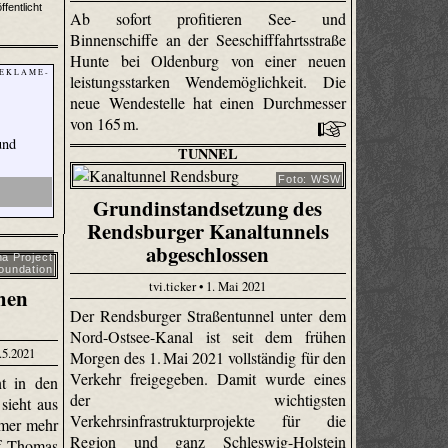
ffentlicht
Ab sofort profitieren See- und
Binnenschiffe an der Seeschifffahrtsstraße
Hunte bei Oldenburg von einer neuen
 E K L A M E -
leistungsstarken Wendemöglichkeit. Die
neue Wendestelle hat einen Durchmesser
von 165 m.
und
TUNNEL
Foto: WSW
Grundinstandsetzung des
Rendsburger Kanaltunnels
abgeschlossen
a Project
oundation
tvi.ticker • 1. Mai 2021
chen
Der Rendsburger Straßentunnel unter dem
Nord-Ostsee-Kanal ist seit dem frühen
.5.2021
Morgen des 1. Mai 2021 vollständig für den
Verkehr freigegeben. Damit wurde eines
t in den
der wichtigsten
sieht aus
Verkehrsinfrastrukturprojekte für die
mmer mehr
Region und ganz Schleswig-Holstein
f. Thomas