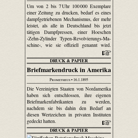
Um von 2 bis 7 Uhr 100 000 Exemplare
einer Zeitung zu drucken, bedarf es eines
dampfgetriebenen Mechanismus, der mehr
leistet, als alle in Deutschland bis jetzt
tätigen Dampfpressen, einer Hoeschen
›Zehn-Zy­linder Typen-Re­vol­vie­rungs-Ma­
schi­ne‹, wie sie offiziell genannt wird.
DRUCK & PAPIER
Briefmarkendruck in Amerika
Prometheus
• 16.1.1895
Die Vereinigten Staaten von Nordamerika
haben sich entschlossen, ihre eigenen
Briefmarkenfabrikanten zu werden,
nachdem sie bis dahin den Bedarf an
diesen Wertzeichen in privaten Instituten
gedeckt hatten.
DRUCK & PAPIER