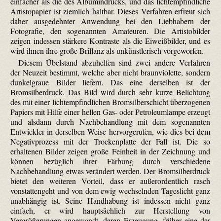
einfacher als die des Albumin­drucks, und das lichtempfindliche
Artisto­papier ist ziemlich haltbar. Dieses Verfahren erfreut sich
daher ausgedehnter Anwendung bei den Liebhabern der
Fotografie, den sogenannten Amateuren. Die Artisto­bilder
zeigen indessen stärkere Kontraste als die Eiweißbilder, und es
wird ihnen ihre große Brillanz als unkünstlerisch vorgeworfen.
Diesem Übelstand abzuhelfen sind zwei andere Verfahren
der Neuzeit bestimmt, welche aber nicht braunviolette, sondern
dunkelgraue Bilder liefern. Das eine derselben ist der
Bromsilberdruck. Das Bild wird durch sehr kurze Belichtung
des mit einer lichtempfindlichen Brom­silber­schicht überzogenen
Papiers mit Hilfe einer hellen Gas- oder Petroleumlampe erzeugt
und alsdann durch Nachbehandlung mit dem sogenannten
Entwickler in derselben Weise hervorgerufen, wie dies bei dem
Negativprozess mit der Trockenplatte der Fall ist. Die so
erhaltenen Bilder zeigen große Feinheit in der Zeichnung und
können bezüglich ihrer Färbung durch verschiedene
Nachbehandlung etwas verändert werden. Der Bromsilberdruck
bietet den weiteren Vorteil, dass er außerordentlich rasch
vonstattengeht und von dem ewig wechselnden Tageslicht ganz
unabhängig ist. Seine Handhabung ist indessen nicht ganz
einfach, er wird hauptsächlich zur Herstellung von
Vergrößerungen angewandt, deren Erzeugung, früher eine der