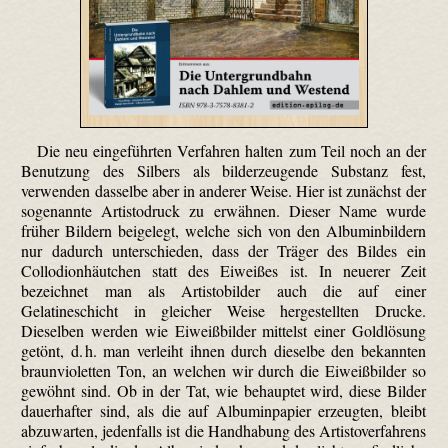
Die neu eingeführten Verfahren halten zum Teil noch an der
Benutzung des Silbers als bild­erzeugende Substanz fest,
verwenden dasselbe aber in anderer Weise. Hier ist zunächst der
sogenannte Artisto­druck zu erwähnen. Dieser Name wurde
früher Bildern beigelegt, welche sich von den Albumin­bildern
nur dadurch unterschieden, dass der Träger des Bildes ein
Collodion­häutchen statt des Eiweißes ist. In neuerer Zeit
bezeichnet man als Artisto­bilder auch die auf einer
Gelatineschicht in gleicher Weise hergestellten Drucke.
Dieselben werden wie Eiweißbilder mittelst einer Goldlösung
getönt, d. h. man verleiht ihnen durch dieselbe den bekannten
braunvioletten Ton, an welchen wir durch die Eiweißbilder so
gewöhnt sind. Ob in der Tat, wie behauptet wird, diese Bilder
dauerhafter sind, als die auf Albumin­papier erzeugten, bleibt
abzuwarten, jedenfalls ist die Handhabung des Artisto­verfahrens