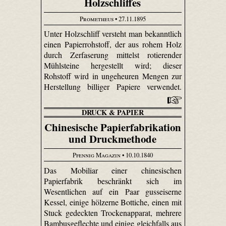
Holzschliffes
Prometheus
• 27.11.1895
Unter Holzschliff versteht man bekanntlich
einen Papierrohstoff, der aus rohem Holz
durch Zerfaserung mittelst rotierender
Mühlsteine hergestellt wird; dieser
Rohstoff wird in ungeheuren Mengen zur
Herstellung billiger Papiere verwendet.
DRUCK & PAPIER
Chinesische Papierfabrikation
und Druckmethode
Pfennig Magazin
• 10.10.1840
Das Mobiliar einer chinesischen
Papierfabrik beschränkt sich im
Wesentlichen auf ein Paar gusseiserne
Kessel, einige hölzerne Bottiche, einen mit
Stuck gedeckten Trockenapparat, mehrere
Bambus­geflechte und einige gleichfalls aus