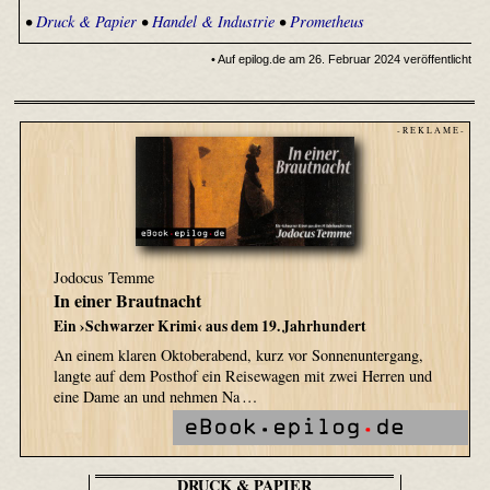
•
Druck & Papier
•
Handel & Industrie
•
Prometheus
• Auf epilog.de am 26. Februar 2024 veröffentlicht
- R E K L A M E -
Jodocus Temme
In einer Brautnacht
Ein ›Schwarzer Krimi‹ aus dem 19. Jahrhundert
An einem klaren Oktoberabend, kurz vor Sonnenuntergang,
langte auf dem Posthof ein Reisewagen mit zwei Herren und
eine Dame an und nehmen Na …
DRUCK & PAPIER