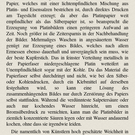
Papier, welches mit einer lichtempfindlichen Mischung aus
Platin- und Eisensalzen bestrichen ist, durch direktes Drucken
am Tageslicht erzeugt; da aber das Platinpapier weit
empfindlicher als das Silberpapier ist, so beansprucht die
Erzeugung von Platinbildern einen geringeren Aufwand an
Zeit. Noch größer ist die Zeitersparnis in der Nachbehandlung
der Bilder. Mehrmaliges Waschen in angesäuertem Wasser
genügt zur Erzeugung eines Bildes, welches nach allem
Ermessen ebenso dauerhaft und unvergänglich sein muss, wie
der beste Kupferstich. Das in feinster Verteilung metallisch in
der Papierfaser niedergeschlagene Platin wetteifert an
Unempfindlichkeit sogar mit der Kohle. Da das Material die
Papierfaser selbst durchdringt und nicht, wie bei den Silber-
oder Kohlendrucken, durch ein Klebmittel auf derselben
festgehalten wird, so kann eine Lösung des
zusammenhängenden Bildes nur durch Zerstörung des Papiers
selbst stattfinden. Während die verdünnteste Salpetersäure oder
auch nur kochendes Wasser hinreicht, um einen
Bromsilberdruck zu vernichten, kann man die Platinbilder in
ziemlich konzentrierte Säuren legen oder mit Wasser andauernd
kochen, ohne dass sie irgendwie leiden.
Die namentlich von Künstlern hoch geschätzte Weichheit in