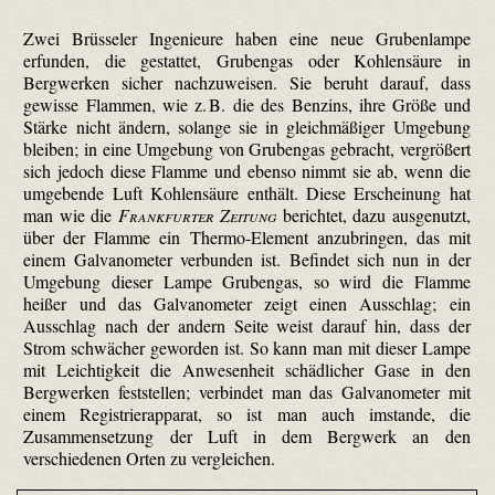
Zwei Brüsseler Ingenieure haben eine neue Grubenlampe
erfunden, die gestattet, Grubengas oder Kohlensäure in
Bergwerken sicher nachzuweisen. Sie beruht darauf, dass
gewisse Flammen, wie z. B. die des Benzins, ihre Größe und
Stärke nicht ändern, solange sie in gleichmäßiger Umgebung
bleiben; in eine Umgebung von Grubengas gebracht, vergrößert
sich jedoch diese Flamme und ebenso nimmt sie ab, wenn die
umgebende Luft Kohlensäure enthält. Diese Erscheinung hat
man wie die
Frankfurter Zeitung
berichtet, dazu ausgenutzt,
über der Flamme ein Thermo-Element anzubringen, das mit
einem Galvanometer verbunden ist. Befindet sich nun in der
Umgebung dieser Lampe Grubengas, so wird die Flamme
heißer und das Galvanometer zeigt einen Ausschlag; ein
Ausschlag nach der andern Seite weist darauf hin, dass der
Strom schwächer geworden ist. So kann man mit dieser Lampe
mit Leichtigkeit die Anwesenheit schädlicher Gase in den
Bergwerken feststellen; verbindet man das Galvanometer mit
einem Registrierapparat, so ist man auch imstande, die
Zusammensetzung der Luft in dem Bergwerk an den
verschiedenen Orten zu vergleichen.