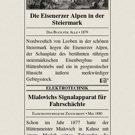
Die Eisenerzer Alpen in der
Steiermark
Das Buch für Alle
• 1879
Nordwestlich von Leoben in der schönen
Steiermark liegen die Eisenerzer Alpen,
der Schauplatz des berühmten rührigen
steiermärkischen Eisen­berg­bau- und
Hütten­betriebs und ein in geo­gnosti­scher
Hinsicht äußerst merkwürdiger
Gebirgsstock.
ELEKTROTECHNIK
Mialovichs Signalapparat für
Fahrschächte
Elektrotechnische Zeitschrift
• Mai 1880
Schon im Jahr 1877 hatte der
Hüttenmeister Mialovich in Kalusz mit
einem Modell seines Telegrafen die