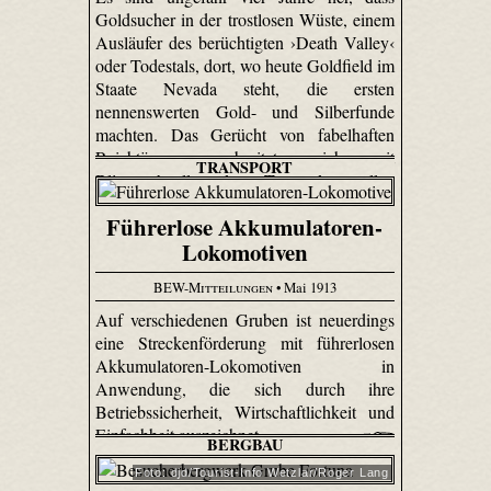
Goldsucher in der trostlosen Wüste, einem
Ausläufer des berüchtigten ›Death Valley‹
oder Todestals, dort, wo heute Gol­dfield im
Staate Nevada steht, die ersten
nennenswerten Gold- und Silberfunde
machten. Das Gerücht von fabelhaften
Reichtümern verbreitete sich mit
TRANSPORT
Blitzesschnelle und zog Tausende aus allen
Himmelsrichtungen herbei.
Führerlose Akkumulatoren-
Lokomotiven
BEW-Mitteilungen
• Mai 1913
Auf verschiedenen Gruben ist neuerdings
eine Streckenförderung mit führerlosen
Akkumulatoren-Lokomotiven in
Anwendung, die sich durch ihre
Betriebssicherheit, Wirtschaftlichkeit und
Einfachheit auszeichnet.
BERGBAU
Foto: djd/Tourist-Info Wetzlar/Roger Lang