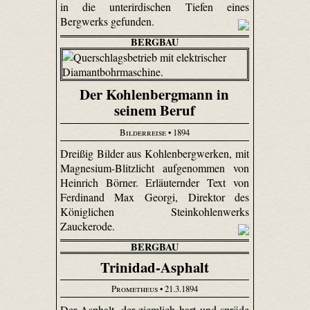
in die unterirdischen Tiefen eines
Bergwerks gefunden.
BERGBAU
Der Kohlenbergmann in
seinem Beruf
Bilderreise
• 1894
Dreißig Bilder aus Kohlenbergwerken, mit
Magnesium-Blitzlicht aufgenommen von
Heinrich Börner. Erläuternder Text von
Ferdinand Max Georgi, Direktor des
Königlichen Steinkohlenwerks
Zauckerode.
BERGBAU
Trinidad-Asphalt
Prometheus
• 21.3.1894
Der Asphalt, der ziemlich hart und spröde