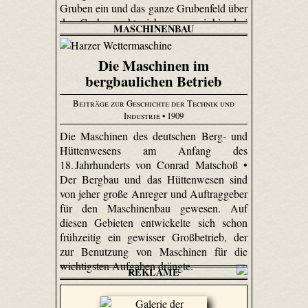
Gruben ein und das ganze Grubenfeld über
der Grube senkt sich um zwei bis drei
MASCHINENBAU
Meter.
Die Maschinen im
bergbaulichen Betrieb
Beiträge zur Geschichte der Technik und
Industrie
• 1909
Die Maschinen des deutschen Berg- und
Hüttenwesens am Anfang des
18. Jahrhunderts von Conrad Matschoß •
Der Bergbau und das Hüttenwesen sind
von jeher große Anreger und Auftraggeber
für den Maschinenbau gewesen. Auf
diesen Gebieten entwickelte sich schon
frühzeitig ein gewisser Großbetrieb, der
zur Benutzung von Maschinen für die
wichtigsten Aufgaben drängte.
REKLAME