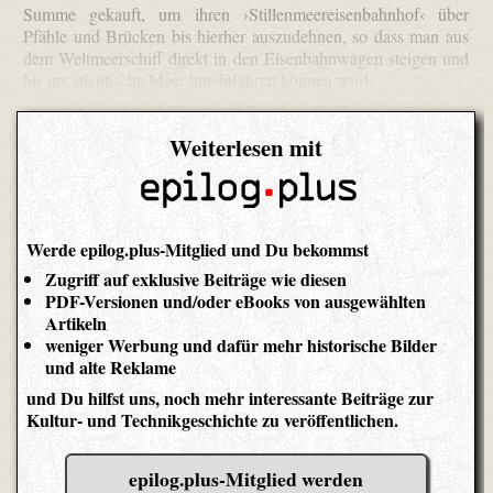
Summe gekauft, um ihren ›Stillen­meer­eisen­bahnhof‹ über
Pfähle und Brücken bis hierher auszudehnen, so dass man aus
dem Welt­meer­schiff direkt in den Eisenbahnwagen steigen und
bis ins atlantische Meer hineinfahren können wird.
Weiterlesen mit
Werde epilog.plus-Mitglied und Du bekommst
Zugriff auf exklusive Beiträge wie diesen
PDF-Versionen und/oder eBooks von ausgewählten
Artikeln
weniger Werbung und dafür mehr historische Bilder
und alte Reklame
und Du hilfst uns, noch mehr interessante Beiträge zur
Kultur- und Technikgeschichte zu veröffentlichen.
epilog.plus-Mitglied werden