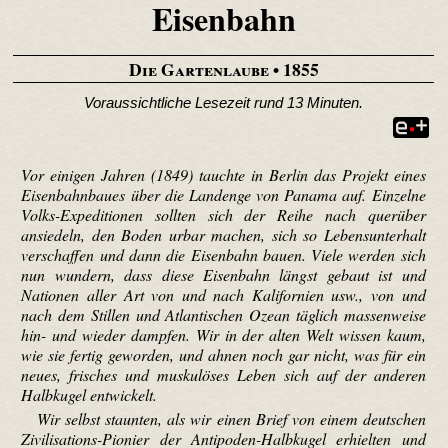
Eisenbahn
Die Gartenlaube
• 1855
Voraussichtliche Lesezeit rund 13 Minuten.
Vor einigen Jahren (1849) tauchte in Berlin das Projekt eines
Eisenbahnbaues über die Landenge von Panama auf. Einzelne
Volks-Expeditionen sollten sich der Reihe nach querüber
ansiedeln, den Boden urbar machen, sich so Lebensunterhalt
verschaffen und dann die Eisenbahn bauen. Viele werden sich
nun wundern, dass diese Eisenbahn längst gebaut ist und
Nationen aller Art von und nach Kalifornien usw., von und
nach dem Stillen und Atlantischen Ozean täglich massenweise
hin- und wieder dampfen. Wir in der alten Welt wissen kaum,
wie sie fertig geworden, und ahnen noch gar nicht, was für ein
neues, frisches und muskulöses Leben sich auf der anderen
Halbkugel entwickelt.
Wir selbst staunten, als wir einen Brief von einem deutschen
Zivili­sations-Pionier der Antipoden-Halbkugel erhielten und