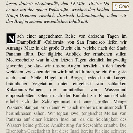
lasen, datiert: »Aspinwall*,
den 19. März 1855.« Da
*) Colón
er uns mit der neuen Weltstraße zwischen den beiden
Haupt-Ozeanen ziemlich drastisch bekanntmacht, teilen wir
den Brief in seinem wesentlichen Inhalt mit:
N
ach einer angenehmen Reise von dreizehn Tagen im
Dampfschiff ›California‹ von San Francisco liefen wir
Anfangs März in die große Bucht ein, welche nach der Stadt
Panama führt. Der tägliche Anblick der erhabenen stillen
Meeresscheibe war in den letzten Tagen ziemlich langweilig
geworden, so dass wir unsere Augen herzlich an den Inseln
weideten, zwischen denen wir hindurchfuhren, so einförmig sie
auch sind. Steile Hügel und Berge, bedeckt mit karger,
bräunlicher Vegetation, unten eingefasst von schlanken
Kakaonuss-Palmen, die unmittelbar vom Wasserrand
emporschießen. Gleich nach der Einfahrt zur Panama-Bucht
erhebt sich die Schlangeninsel mit einer großen Menge
Wasserschlangen, von denen wir auch mehrere um unser Schiff
herumkreisen sahen. Wir legten zwei (englische) Meilen von
Panama auf einer kleinen Insel an, da die Seichtigkeit des
Wassers keine größere Annäherung für Seeschiffe erlaubt. Die
Eisenbahn-Gesellschaft hat diese Insel bereits für eine schwere