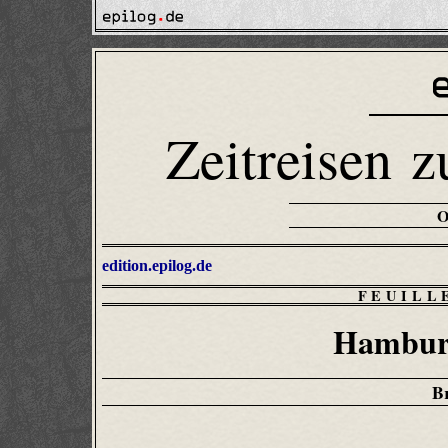
Zeitreisen z
edition.epilog.de
FEUILL
Hamburg
B