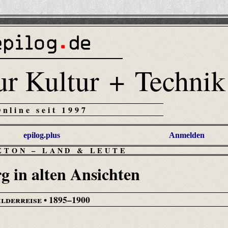
ur Kultur + Technik
Online seit 1997
epilog.plus
Anmelden
ETON
–
LAND & LEUTE
 in alten Ansichten
ilderreise
• 1895–1900