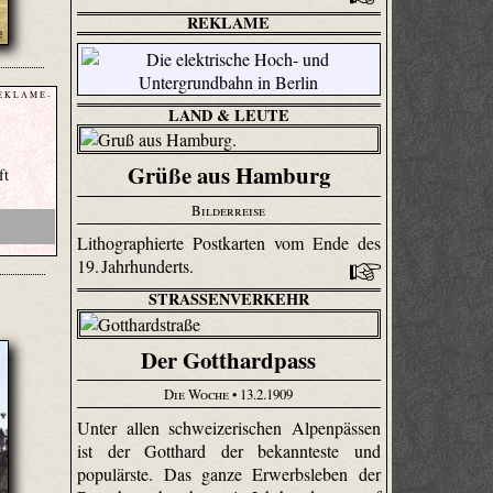
REKLAME
E K L A M E -
LAND & LEUTE
Grüße aus Hamburg
ft
Bilderreise
Lithographierte Postkarten vom Ende des
19. Jahrhunderts.
STRASSENVERKEHR
Der Gotthardpass
Die Woche
• 13.2.1909
Unter allen schweizerischen Alpenpässen
ist der Gotthard der bekannteste und
populärste. Das ganze Erwerbsleben der