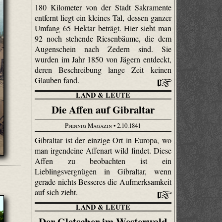
180 Kilometer von der Stadt Sakramente
entfernt liegt ein kleines Tal, dessen ganzer
Umfang 65 Hektar beträgt. Hier sieht man
92 noch stehende Riesenbäume, die dem
Augenschein nach Zedern sind. Sie
wurden im Jahr 1850 von Jägern entdeckt,
deren Beschreibung lange Zeit keinen
Glauben fand.
LAND & LEUTE
Die Affen auf Gibraltar
Pfennig Magazin
• 2.10.1841
Gibraltar ist der einzige Ort in Europa, wo
man irgendeine Affenart wild findet. Diese
Affen zu beobachten ist ein
Lieblingsvergnügen in Gibraltar, wenn
gerade nichts Besseres die Aufmerksamkeit
auf sich zieht.
LAND & LEUTE
Der Gletscher im Westerwald