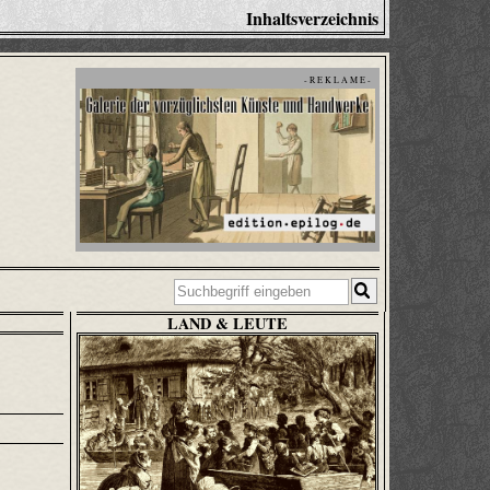
Inhaltsverzeichnis
- R E K L A M E -
LAND & LEUTE