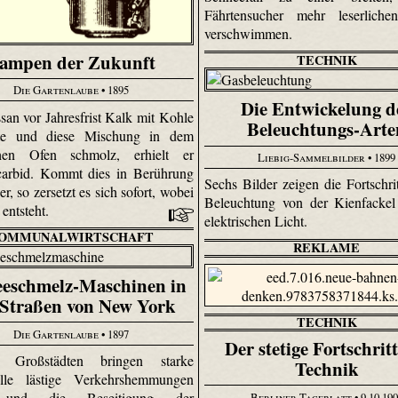
Fährtensucher mehr leserliche
verschwimmen.
ampen der Zukunft
TECHNIK
Die Gartenlaube
• 1895
Die Entwickelung d
san vor Jahresfrist Kalk mit Kohle
Beleuchtungs-Arte
te und diese Mischung in dem
schen Ofen schmolz, erhielt er
Liebig-Sammelbilder
• 1899
carbid. Kommt dies in Berührung
Sechs Bilder zeigen die Fortschrit
r, so zersetzt es sich sofort, wobei
Beleuchtung von der Kienfackel
 entsteht.
elektrischen Licht.
OMMUNALWIRTSCHAFT
REKLAME
eschmelz-Maschinen in
 Straßen von New York
TECHNIK
Die Gartenlaube
• 1897
Der stetige Fortschrit
 Großstädten bringen starke
Technik
älle lästige Verkehrshemmungen
 und die Beseitigung der
Berliner Tageblatt
• 9.10.19