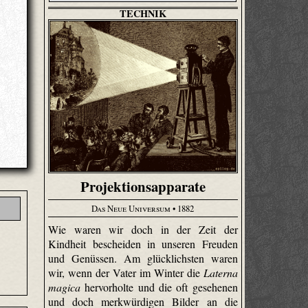
TECHNIK
Projektionsapparate
Das Neue Universum
• 1882
Wie waren wir doch in der Zeit der
Kindheit bescheiden in unseren Freuden
und Genüssen. Am glücklichsten waren
wir, wenn der Vater im Winter die
Laterna
magica
hervorholte und die oft gesehenen
und doch merkwürdigen Bilder an die