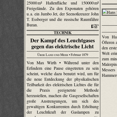
25000 m² Hallenfläche und 150000 m²
Freigelände. Zu den Exponaten gehören
u. a. ein Jumbo Jet, der Seenotkreuzer John
T. Essberger und die russische Raumfähre
Buran.
TECHNIK
Von Ha
Der Kampf des Leuchtgases
Öfteren 
gegen das elektrische Licht
den erste
Welt eri
Über Land und Meer
• Februar 1879
zum mind
Von Max Wirth • Während unter den
Malerpi
Erfindern eine Pause eingetreten zu sein
Messers
scheint, welche dazu benutzt wird, um für
Hammers
die neue Entdeckung der physikalischen
Teilbarkeit des elektrischen Lichtes die für
die Praxis geeignetste Methode
herzustellen, machen die Gasgesellschaften
große Anstrengungen, um sich des
gewaltigen Konkurrenten durch Erhöhung
der Leuchtkraft der Gaslampen zu