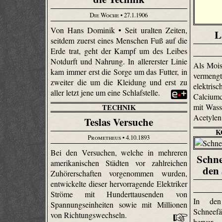
Die Woche
• 27.1.1906
Von Hans Dominik • Seit uralten Zeiten,
L
seitdem zuerst eines Menschen Fuß auf die
Erde trat, geht der Kampf um des Leibes
Notdurft und Nahrung. In allererster Linie
Als Mois
kam immer erst die Sorge um das Futter, in
vermeng
zweiter die um die Kleidung und erst zu
elektri
aller letzt jene um eine Schlafstelle.
Calcium
mit Wasse
TECHNIK
Acetylen
Teslas Versuche
K
Prometheus
• 4.10.1893
Bei den Versuchen, welche in mehreren
Schne
amerikanischen Städten vor zahlreichen
den
Zuhörerschaften vorgenommen wurden,
entwickelte dieser hervorragende Elektriker
Ströme mit Hunderttausenden von
In den
Spannungseinheiten sowie mit Millionen
Schneef
von Richtungswechseln.
hervor