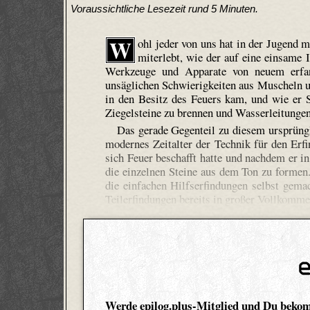
Voraussichtliche Lesezeit rund 5 Minuten.
W
ohl jeder von uns hat in der Jugend 
miterlebt, wie der auf eine einsame 
Werkzeuge und Apparate von neuem erfan
unsäglichen Schwierigkeiten aus Muscheln 
in den Besitz des Feuers kam, und wie er Sc
Ziegelsteine zu brennen und Wasserleitungen
Das gerade Gegenteil zu diesem ursprüng
modernes Zeitalter der Technik für den Erf
sich Feuer beschafft hatte und nachdem er
die einzelnen Steine aus dem Ton zu formen
die einfachen Hilfserfindungen selbst gema
Teilerfindungen bereits in großer Vollkomme
Werde epilog.plus-Mitglied und Du beko