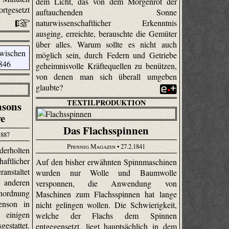
dem Licht, das von dem Morgenrot der
rtgesetzt
auftauchenden Sonne
naturwissenschaftlicher Erkenntnis
ausging, erreichte, berauschte die Gemüter
über alles. Warum sollte es nicht auch
möglich sein, durch Federn und Getriebe
geheimnisvolle Kräftequellen zu benützen,
von denen man sich überall umgeben
glaubte?
TEXTILPRODUKTION
nsons
ve
Das Flachsspinnen
1887
Pfennig Magazin
• 27.2.1841
derholten
ftlicher
Auf den bisher erwähnten Spinnmaschinen
anstaltet
wurden nur Wolle und Baumwolle
nderen
versponnen, die Anwendung von
nordnung
Maschinen zum Flachsspinnen hat lange
enson in
nicht gelingen wollen. Die Schwierigkeit,
 einigen
welche der Flachs dem Spinnen
estattet.
entgegensetzt, liegt hauptsächlich in dem