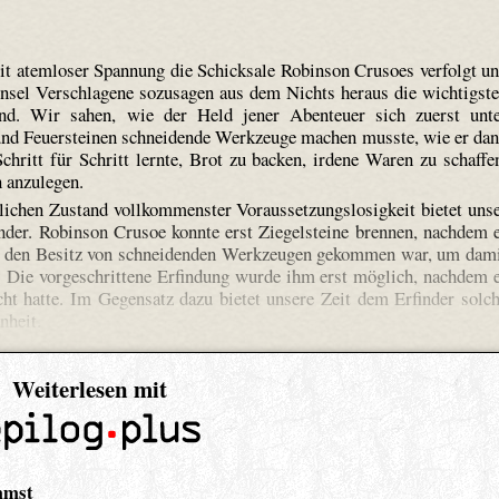
mit atemloser Spannung die Schicksale Robinson Crusoes verfolgt u
Insel Verschlagene sozusagen aus dem Nichts heraus die wichtigst
d. Wir sahen, wie der Held jener Abenteuer sich zuerst unt
und Feuersteinen schneidende Werkzeuge machen musste, wie er da
hritt für Schritt lernte, Brot zu backen, irdene Waren zu schaffe
 anzulegen.
lichen Zustand vollkommenster Voraussetzungslosigkeit bietet uns
inder. Robinson Crusoe konnte erst Ziegelsteine brennen, nachdem 
 in den Besitz von schneidenden Werkzeugen gekommen war, um dam
. Die vorgeschrittene Erfindung wurde ihm erst möglich, nachdem 
cht hatte. Im Gegensatz dazu bietet unsere Zeit dem Erfinder solc
nheit.
Weiterlesen mit
mmst