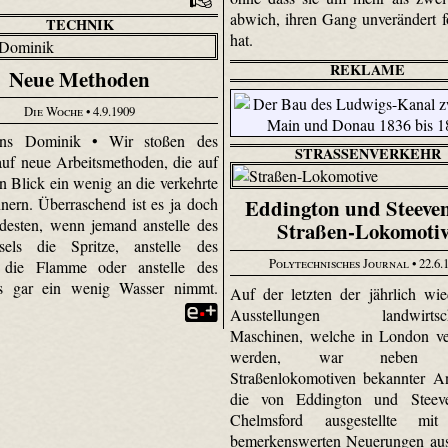
abwich, ihren Gang unverändert fo
TECHNIK
hat.
REKLAME
Neue Methoden
Die Woche
• 4.9.1909
ns Dominik • Wir stoßen des
STRASSENVERKEHR
auf neue Arbeitsmethoden, die auf
n Blick ein wenig an die verkehrte
nnern. Überraschend ist es ja doch
Eddington und Steeve
esten, wenn jemand anstelle des
Straßen-Lokomoti
nsels die Spritze, anstelle des
Polytechnisches Journal
• 22.6.
 die Flamme oder anstelle des
 gar ein wenig Wasser nimmt.
Auf der letzten der jährlich wie
Ausstellungen landwirtscha
Maschinen, welche in London ver
werden, war neben a
Straßenlokomotiven bekannter A
die von Eddington und Steev
Chelmsford ausgestellte mit
bemerkenswerten Neuerungen ausg