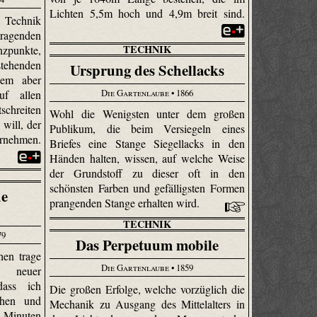
Lichten 5,5m hoch und 4,9m breit sind.
 Technik
ragenden
TECHNIK
nzpunkte,
stehenden
Ursprung des Schellacks
dem aber
Die Gartenlaube
• 1866
uf allen
schreiten
Wohl die Wenigsten unter dem großen
 will, der
Publikum, die beim Versiegeln eines
hrnehmen.
Briefes eine Stange Siegellacks in den
Händen halten, wissen, auf welche Weise
der Grundstoff zu dieser oft in den
schönsten Farben und gefälligsten Formen
de
prangenden Stange erhalten wird.
TECHNIK
79
Das Perpetuum mobile
en trage
Die Gartenlaube
• 1859
n neuer
dass ich
Die großen Erfolge, welche vorzüglich die
ehen und
Mechanik zu Ausgang des Mittelalters in
 Minuten