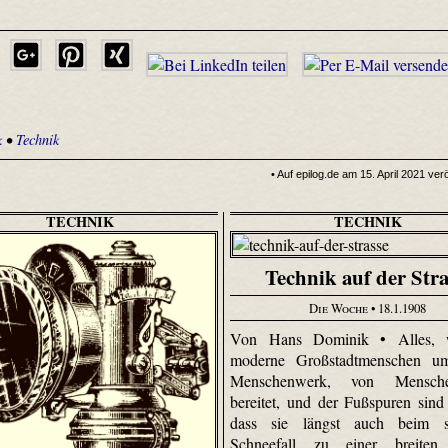
k
•
Technik
• Auf epilog.de am 15. April 2021 verö
TECHNIK
TECHNIK
Technik auf der Str
Die Woche
• 18.1.1908
Von Hans Dominik • Alles, 
moderne Großstadtmenschen umg
Menschenwerk, von Mensche
bereitet, und der Fußspuren sind 
dass sie längst auch beim s
Schneefall zu einer breiten