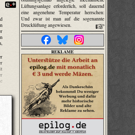
Lüftungsanlage erforderlich, soll dauernd
eine angenehme Temperatur herrschen:
Und zwar ist man auf die sogenannte
nd
en
Drucklüftung angewiesen.
er
nn
n,
REKLAME
er
er
it
er
he