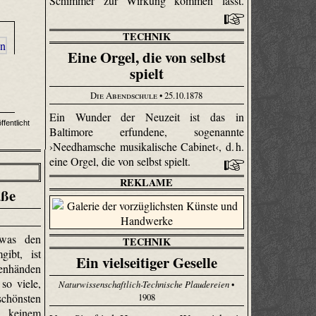
Schimmer zur Wirkung kommen lässt.
TECHNIK
Eine Orgel, die von selbst
spielt
Die Abendschule
• 25.10.1878
Ein Wunder der Neuzeit ist das in
ffentlicht
Baltimore erfundene, sogenannte
›Needhamsche musikalische Cabinet‹, d. h.
eine Orgel, die von selbst spielt.
REKLAME
aße
was den
TECHNIK
ibt, ist
Ein vielseitiger Geselle
nhänden
so viele,
Naturwissenschaftlich-Technische Plaudereien
•
chönsten
1908
, keinem