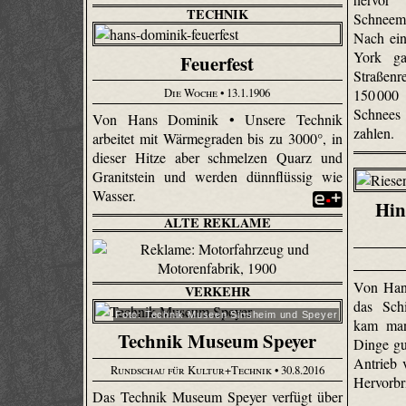
TECHNIK
Schneem
Nach ei
York ga
Feuerfest
Straßen
Die Woche
• 13.1.1906
150 000
Schnees 
Von Hans Dominik • Unsere Technik
zahlen.
arbeitet mit Wärmegraden bis zu 3000°, in
dieser Hitze aber schmelzen Quarz und
Granitstein und werden dünnflüssig wie
Wasser.
Hin
ALTE REKLAME
Von Han
VERKEHR
das Sch
Foto: Technik Museen Sinsheim und Speyer
kam man 
Technik Museum Speyer
Dinge gu
Antrieb 
Rundschau für Kultur+Technik
• 30.8.2016
Hervorb
Das Technik Museum Speyer verfügt über