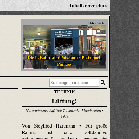
Inhaltsverzeichnis
- R E K L A M E -
Die U-Bahn vom Potsdamer Platz nach
Pankow
TECHNIK
Lüftung!
Naturwissenschaftlich-Technische Plaudereien
•
1908
Von Siegfried Hartmann • Für große
Räume ist eine vollständige
ordnungsgemäß angelegte mechanische