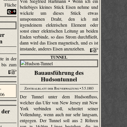
Von Siegfried Hartmann • Wenn ich ein
n Fläche
beliebiges kleines Stück Eisen nehme und
wickele um dieses Stück etwas
umsponnenen Draht, den ich mit
irgendeinem elektrischen Element oder
sonst einer elektrischen Leitung an beiden
er
Enden verbinde, so dass Strom durchfließt,
n
dann wird das Eisen magnetisch, und es ist
imstande, anderes Eisen anzuziehen.
TUNNEL
te in der
 bis zum
Bauausführung des
Hudsontunnel
Zentralblatt der Bauverwaltung
• 5.5.1883
Der Tunnel unter dem Hudsonfluss,
welcher das Ufer von New Jersey mit New
York verbinden soll, schreitet seiner
t der
Vollendung, wenn auch nur sehr langsam,
entgegen. Der Tunnel soll aus 2 Röhren
von je 1646m Länge bestehen, die im
04