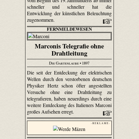
vom Beginn des 19. Jahrhunderts ab immer
schneller und schneller hat die
Entwicklung der künstlichen Beleuchtung
zugenommen.
FERNMELDEWESEN
Marconis Telegrafie ohne
Drahtleitung
Die Gartenlaube
• 1897
Die seit der Entdeckung der elektrischen
Wellen durch den verstorbenen deutschen
Physiker Hertz schon öfter angestellten
Versuche ohne eine Drahtleitung zu
telegrafieren, haben neuerdings durch eine
weitere Entdeckung des Italieners Marconi
großes Aufsehen erregt.
- R E K L A M E -