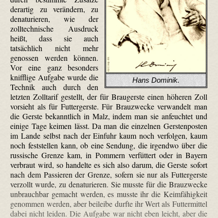
derartig zu verändern, zu
denaturieren, wie der
zolltechnische Ausdruck
heißt, dass sie auch
tatsächlich nicht mehr
genossen werden können.
Vor eine ganz besonders
knifflige Aufgabe wurde die
Hans Dominik.
Technik auch durch den
letzten Zolltarif gestellt, der für Braugerste einen höheren Zoll
vorsieht als für Futtergerste. Für Brauzwecke verwandelt man
die Gerste bekanntlich in Malz, indem man sie anfeuchtet und
einige Tage keimen lässt. Da man die einzelnen Gerstenposten
im Lande selbst nach der Einfuhr kaum noch verfolgen, kaum
noch feststellen kann, ob eine Sendung, die irgendwo über die
russische Grenze kam, in Pommern verfüttert oder in Bayern
verbraut wird, so handelte es sich also darum, die Gerste sofort
nach dem Passieren der Grenze, sofern sie nur als Futtergerste
verzollt wurde, zu denaturieren. Sie musste für die Brauzwecke
unbrauchbar gemacht werden, es musste ihr die Keimfähigkeit
genommen werden, aber beileibe durfte ihr Wert als Futtermittel
dabei nicht leiden. Die Aufgabe war nicht eben leicht, aber die