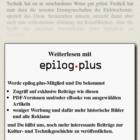
Technik hat sie in verschiedener Weise gut gelöst. Freilich hat
man dazu die neusten Errungenschaften der Elektrochemie,
speziell das Ozon, heranziehen müssen, erreicht damit aber
auch eine vollkommene Abtötung der Keimfähigkeit, ohne die
Stoffe des einzelnen Gerstenkorns sonst irgendwie zu
verändern.
Weiterlesen mit
Werde epilog.plus-Mitglied und Du bekommst
Zugriff auf exklusive Beiträge wie diesen
PDF-Versionen und/oder eBooks von ausgewählten
Artikeln
weniger Werbung und dafür mehr historische Bilder
und alte Reklame
und Du hilfst uns, noch mehr interessante Beiträge zur
Kultur- und Technikgeschichte zu veröffentlichen.