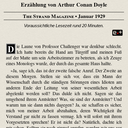
Erzählung von Arthur Conan Doyle
The Strand Magazine
• Januar 1929
Voraussichtliche Lesezeit rund 20 Minuten.
D
ie Laune von Professor Challenger war denkbar schlecht.
Ich hatte bereits die Hand am Türgriff und meinen Fuß
auf der Matte um sein Arbeitszimmer zu betreten, als ich Zeuge
eines Monologs wurde, der durch das gesamte Haus hallte.
»Ja, sage ich, das ist der zweite falsche Anruf. Der Zweite an
diesem Morgen. Stellen sie sich vor, dass ein Mann der
Wissenschaft durch die ständigen Störungen eines Idioten am
anderen Ende der Leitung von seiner wesentlichen Arbeit
abgelenkt werden soll? Das dulde ich nicht. Sagen sie das
umgehend ihrem Amtsleiter! Was, sie sind der Amtsleiter? Und
warum tun sie dann nichts dagegen? Ja, sie schaffen es sicher,
mich von meiner Arbeit abzuhalten, deren Wichtigkeit ihr
Verstand gar nicht zu fassen vermag. Ich will sofort mit ihrem
Vorgesetzten sprechen! Er ist nicht da? Natürlich, dachte ich
mir schon. Sollten sie noch einmal anrufen, werden wir uns vor