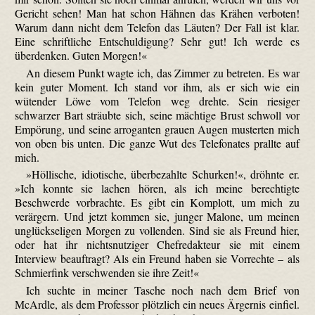
Gericht sehen! Man hat schon Hähnen das Krähen verboten!
Warum dann nicht dem Telefon das Läuten? Der Fall ist klar.
Eine schriftliche Entschuldigung? Sehr gut! Ich werde es
überdenken. Guten Morgen!«
An diesem Punkt wagte ich, das Zimmer zu betreten. Es war
kein guter Moment. Ich stand vor ihm, als er sich wie ein
wütender Löwe vom Telefon weg drehte. Sein riesiger
schwarzer Bart sträubte sich, seine mächtige Brust schwoll vor
Empörung, und seine arroganten grauen Augen musterten mich
von oben bis unten. Die ganze Wut des Telefonates prallte auf
mich.
»Höllische, idiotische, überbezahlte Schurken!«, dröhnte er.
»Ich konnte sie lachen hören, als ich meine berechtigte
Beschwerde vorbrachte. Es gibt ein Komplott, um mich zu
verärgern. Und jetzt kommen sie, junger Malone, um meinen
unglückseligen Morgen zu vollenden. Sind sie als Freund hier,
oder hat ihr nichtsnutziger Chefredakteur sie mit einem
Interview beauftragt? Als ein Freund haben sie Vorrechte – als
Schmierfink verschwenden sie ihre Zeit!«
Ich suchte in meiner Tasche noch nach dem Brief von
McArdle, als dem Professor plötzlich ein neues Ärgernis einfiel.