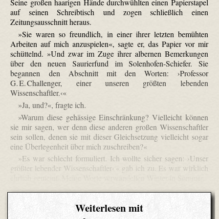
Seine großen haarigen Hände durchwühlten einen Papierstapel
auf seinen Schreibtisch und zogen schließlich einen
Zeitungsausschnitt heraus.
»Sie waren so freundlich, in einer ihrer letzten bemühten
Arbeiten auf mich anzuspielen«, sagte er, das Papier vor mir
schüttelnd. »Und zwar im Zuge ihrer albernen Bemerkungen
über den neuen Saurierfund im Solenhofen-Schiefer. Sie
begannen den Abschnitt mit den Worten: ›Professor
G. E. Challenger, einer unseren größten lebenden
Wissenschaftler.‹«
»Ja, und?«, fragte ich.
»Warum diese gehässige Einschränkung? Vielleicht können
sie mir sagen, wer denn diese anderen großen Wissenschaftler
sein sollen, denen sie mit dieser Gleichsetzung vielleicht sogar
eine Überlegenheit über mich zuschreiben?«
»Es war schlecht formuliert. Ich wollte sicher sagen: ›Unser
größter lebender Wissenschaftler‹ « gab ich zu. Es war wirklich
ehrlich gemeint. Meine Worte verwandelten Winter in Sommer.
Weiterlesen mit