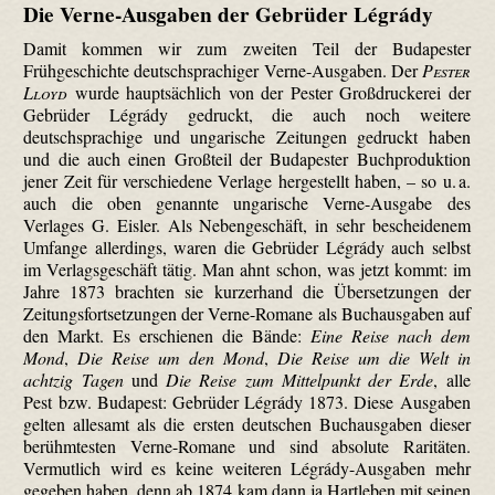
Die Verne-Ausgaben der Gebrüder Légrády
Damit kommen wir zum zweiten Teil der Budapester
Frühgeschichte deutschsprachiger Verne-Ausgaben. Der
Pester
Lloyd
wurde hauptsächlich von der Pester Großdruckerei der
Gebrüder Légrády gedruckt, die auch noch weitere
deutschsprachige und ungarische Zeitungen gedruckt haben
und die auch einen Großteil der Budapester Buchproduktion
jener Zeit für verschiedene Verlage hergestellt haben, – so u. a.
auch die oben genannte ungarische Verne-Ausgabe des
Verlages G. Eisler. Als Nebengeschäft, in sehr bescheidenem
Umfange allerdings, waren die Gebrüder Légrády auch selbst
im Verlagsgeschäft tätig. Man ahnt schon, was jetzt kommt: im
Jahre 1873 brachten sie kurzerhand die Übersetzungen der
Zeitungsfortsetzungen der Verne-Romane als Buchausgaben auf
den Markt. Es erschienen die Bände:
Eine Reise nach dem
Mond
,
Die Reise um den Mond
,
Die Reise um die Welt in
achtzig Tagen
und
Die Reise zum Mittelpunkt der Erde
, alle
Pest bzw. Budapest: Gebrüder Légrády 1873. Diese Ausgaben
gelten allesamt als die ersten deutschen Buchausgaben dieser
berühmtesten Verne-Romane und sind absolute Raritäten.
Vermutlich wird es keine weiteren Légrády-Ausgaben mehr
gegeben haben, denn ab 1874 kam dann ja Hartleben mit seinen