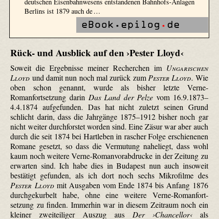
deutschen Eisenbahnwesens entstandenen Bahnhofs-Anlagen
Berlins ist 1879 auch de …
Rück- und Ausblick auf den ›Pester Lloyd‹
Soweit die Ergebnisse meiner Recherchen im
Ungarischen
Lloyd
und damit nun noch mal zurück zum
Pester Lloyd
. Wie
oben schon genannt, wurde als bisher letzte Verne-
Romanfortsetzung darin
Das Land der Pelze
vom 16.9.1873–
4.4.1874 aufgefunden. Das hat nicht zuletzt seinen Grund
schlicht darin, dass die Jahrgänge 1875–1912 bisher noch gar
nicht weiter durchforstet worden sind. Eine Zäsur war aber auch
durch die seit 1874 bei Hartleben in rascher Folge erschienenen
Romane gesetzt, so dass die Vermutung naheliegt, dass wohl
kaum noch weitere Verne-Roman­vorab­drucke in der Zeitung zu
erwarten sind. Ich habe dies in Budapest nun auch insoweit
bestätigt gefunden, als ich dort noch sechs Mikrofilme des
Pester Lloyd
mit Ausgaben vom Ende 1874 bis Anfang 1876
durchgekurbelt habe, ohne eine weitere Verne-Roman­fort­
setzung zu finden. Immerhin war in diesem Zeitraum noch ein
kleiner zweiteiliger Auszug aus
Der ›Chancellor‹
als