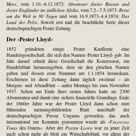
Meer
, vom 1.10.–6.12.1872:
Abenteuer dreier Russen und
dreier Engländer im südlichen Afrika
, vom 7.2.–7.5.1873:
Reise
um die Welt in 80 Tagen
und vom 16.9.1873–4.4.1874:
Das
Land der Pelze
. Soweit erst mal die beachtliche Serie dieser
deutschsprachigen Pester Zeitung.
Der ›Pester Lloyd‹
1852 gründeten einige Pester Kaufleute eine
Handelsgesellschaft, die sich den Namen ›Pester Lloyd‹ gab. Im
Jahr darauf erhielt diese Gesellschaft die Konzession, ein
Handelsblatt herauszugeben, dem sie den gleichen Namen
gaben und dessen erste Nummer am 1.1.1854 herauskam.
Erschienen ist diese Zeitung dann täglich zweimal – als
Morgen- und Abendblatt – außer Montags bis zum November
1937. Schon am Ende ihres ersten Jahres hatte sie 2300
Abonnenten und damit eine sichere finanzielle Grundlage. Ende
der 1860er Jahre war der Pester Lloyd dann schon zum
führenden meinungsbildenden Blatt innerhalb der
deutschsprachigen Presse Ungarns geworden, das auch
international zur Kenntnis genommen wurde als ›
Financial
Times
des Ostens‹. Aber der
Pester Lloyd
war zu jener Zeit
auch schon mehr als bloß ein Wirtschaftsblatt, vor allem der