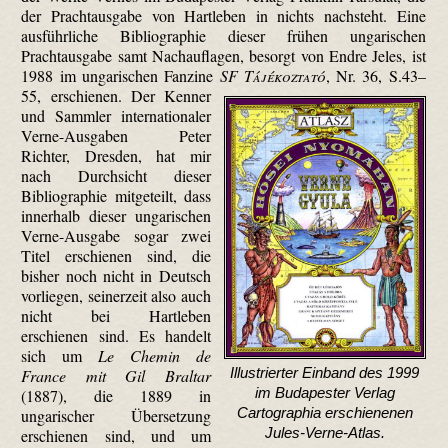
der Prachtausgabe von Hartleben in nichts nachsteht. Eine
ausführliche Bibliographie dieser frühen ungarischen
Prachtausgabe samt Nach­auflagen, besorgt von Endre Jeles, ist
1988 im ungarischen Fanzine
SF Tájékoztató
, Nr. 36, S.43–
55, erschienen.
Der Kenner
und Sammler internationaler
Verne-Ausgaben Peter
Richter, Dresden, hat mir
nach Durchsicht dieser
Bibliographie mitgeteilt, dass
innerhalb dieser ungarischen
Verne-Ausgabe sogar zwei
Titel erschienen sind, die
bisher noch nicht in Deutsch
vorliegen, seinerzeit also auch
nicht bei Hartleben
erschienen sind. Es handelt
sich um
Le Chemin de
Illustrierter Einband des 1999
France mit Gil Braltar
im Budapester Verlag
(1887), die 1889 in
Cartographia erschienenen
ungarischer Übersetzung
Jules-Verne-Atlas.
erschienen sind, und um