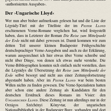
›authori­sierten Ausgaben‹.
Der ›Ungarische Lloyd‹
Wer nun aber bisher aufmerksam gelesen hat und die Liste der
Légrády-Titel mit der Titelliste der im
Pester Lloyd
erschienenen Verne-Romane verglichen hat, wird festgestellt
haben, dass in Letzterer der Roman
Die Reise zum Mittelpunkt
der Erde
nicht mit dabei gewesen ist. Damit kommen wir zum
dritten Teil unserer kleinen Budapester Frühgeschichte
deutschsprachiger Verne-Ausgaben und auch zu der Erklärung,
warum ausgerechnet ich hier etwas über Verne schreibe und
nicht über Dinge, von denen ich etwas mehr verstehe. Die
Verne-Biblio­graphen konnten sich einfach nicht vorstellen, dass
die Légrádys die Übersetzung der
Reise zum Mittelpunkt der
Erde
selbst besorgt und nicht aus einer Zeitungsfortsetzung
abgestaubt haben. Aber im
Pester Lloyd
war beim besten
Willen nichts zu finden gewesen. Die Verne-Spezia­listen hatten
aber schon eine andere Zeitung als Kandidaten für den
deutschen Erstdruck dieses Romans im Visier: den
Ungarischen Lloyd
. Diese Zeitung ist nun allerdings nur in der
Orzágos Széchényi Könyvtar, der ungarischen
Nationalbibliothek in der Budapester Burg, vorhanden und dort