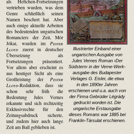
als Heftchen-Fortsetzungen
vertrieben wurden, was dem
Genre schließlich seinen
Namen beschert hat. Aber
auch einige aktuelle Arbeiten
des bedeutenden ungarischen
Romanciers der Zeit, Mór
Jókai, wurden im
Pester
Lloyd
zuerst in deutscher
Illustrierter Einband einer
Übersetzung als
ungarischen Ausgabe von
Fortsetzungen präsentiert.
Jules Vernes Roman ›Der
Vor allem aber erscheint es
Südstern‹ in der Verne-Werk­
aus heutiger Sicht als eine
ausgabe des Budapester
Großleistung der
Pester
Verlages G. Eisler, die etwa
Lloyd
-Redaktion, dass sie
in den 1890er Jahren
schon sehr früh die
erschienen und u.a. auch von
Bedeutung Jules Vernes
der Firma Gebrüder Légrády
erkannte und sich rechtzeitig
gedruckt worden ist. Die
Exklusivrechte für den
ungarische Erstausgabe
Zeitungsabdruck sicherte,
dieses Romans war 1885 bei
und zudem hier auch lange
Franklin-Társulat erschienen.
Zeit am Ball geblieben ist.