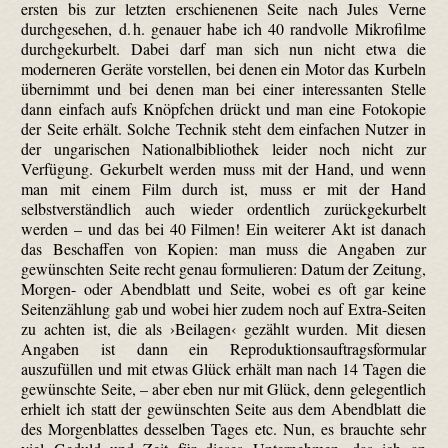
ersten bis zur letzten erschienenen Seite nach Jules Verne
durchgesehen, d. h. genauer habe ich 40 randvolle Mikrofilme
durch­gekurbelt. Dabei darf man sich nun nicht etwa die
moderneren Geräte vorstellen, bei denen ein Motor das Kurbeln
übernimmt und bei denen man bei einer interessanten Stelle
dann einfach aufs Knöpfchen drückt und man eine Fotokopie
der Seite erhält. Solche Technik steht dem einfachen Nutzer in
der ungarischen Nationalbibliothek leider noch nicht zur
Verfügung. Gekurbelt werden muss mit der Hand, und wenn
man mit einem Film durch ist, muss er mit der Hand
selbstverständlich auch wieder ordentlich zurück­gekurbelt
werden – und das bei 40 Filmen! Ein weiterer Akt ist danach
das Beschaffen von Kopien: man muss die Angaben zur
gewünschten Seite recht genau formulieren: Datum der Zeitung,
Morgen- oder Abendblatt und Seite, wobei es oft gar keine
Seitenzählung gab und wobei hier zudem noch auf Extra-Seiten
zu achten ist, die als ›Beilagen‹ gezählt wurden. Mit diesen
Angaben ist dann ein Repro­duktions­auftrags­formular
auszufüllen und mit etwas Glück erhält man nach 14 Tagen die
gewünschte Seite, – aber eben nur mit Glück, denn gelegentlich
erhielt ich statt der gewünschten Seite aus dem Abendblatt die
des Morgenblattes desselben Tages etc. Nun, es brauchte sehr