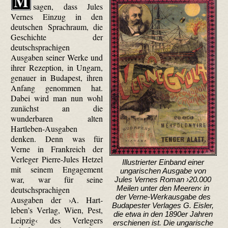
M
sagen, dass Jules
Vernes Einzug in den
deutschen Sprachraum, die
Geschichte der
deutschsprachigen
Ausgaben seiner Werke und
ihrer Rezeption, in Ungarn,
genauer in Budapest, ihren
Anfang genommen hat.
Dabei wird man nun wohl
zunächst an die
wunderbaren alten
Hartleben-Ausgaben
denken. Denn was für
Verne in Frankreich der
Verleger Pierre-Jules Hetzel
Illustrierter Einband einer
mit seinem Engagement
ungarischen Ausgabe von
war, war für seine
Jules Vernes Roman ›20.000
Meilen unter den Meeren‹ in
deutschsprachigen
der Verne-Werk­ausgabe des
Ausgaben der ›A. Hart­
Budapester Verlages G. Eisler,
leben’s Verlag, Wien, Pest,
die etwa in den 1890er Jahren
Leipzig‹ des Verlegers
erschienen ist. Die ungarische