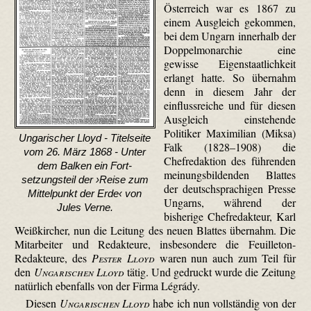
Österreich war es 1867 zu
einem Ausgleich gekommen,
bei dem Ungarn innerhalb der
Doppelmonarchie eine
gewisse Eigenstaatlichkeit
erlangt hatte. So übernahm
denn in diesem Jahr der
einflussreiche und für diesen
Ausgleich einstehende
Politiker Maximilian (Miksa)
Ungarischer Lloyd - Titelseite
Falk (1828–1908) die
vom 26. März 1868 - Unter
Chefredaktion des führenden
dem Balken ein Fort­
meinungsbildenden Blattes
setzungs­teil der ›Reise zum
der deutschsprachigen Presse
Mittelpunkt der Erde‹ von
Ungarns, während der
Jules Verne.
bisherige Chefredakteur, Karl
Weiß­kircher, nun die Leitung des neuen Blattes übernahm. Die
Mitarbeiter und Redakteure, insbesondere die Feuilleton-
Redakteure, des
Pester Lloyd
waren nun auch zum Teil für
den
Ungarischen Lloyd
tätig. Und gedruckt wurde die Zeitung
natürlich ebenfalls von der Firma Légrády.
Diesen
Ungarischen Lloyd
habe ich nun vollständig von der