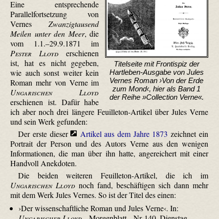
Eine entsprechende
Parallelfortsetzung von
Vernes
Zwanzigtausend
Meilen unter den Meer
, die
vom 1.1.–29.9.1871 im
Pester Lloyd
erschienen
ist, hat es nicht gegeben,
Titelseite mit Frontispiz der
wie auch sonst weiter kein
Hartleben-Ausgabe von Jules
Vernes Roman ›Von der Erde
Roman mehr von Verne im
zum Mond‹, hier als Band 1
Ungarischen Lloyd
der Reihe »Collection Verne«.
erschienen ist. Dafür habe
ich aber noch drei längere Feuilleton-Artikel über Jules Verne
und sein Werk gefunden:
Der erste dieser
Artikel aus dem Jahre 1873
zeichnet ein
Portrait der Person und des Autors Verne aus den wenigen
Informationen, die man über ihn hatte, angereichert mit einer
Handvoll Anekdoten.
Die beiden weiteren Feuilleton-Artikel, die ich im
Ungarischen Lloyd
noch fand, beschäftigen sich dann mehr
mit dem Werk Jules Vernes. So ist der Titel des einen:
›Der wissenschaftliche Roman und Jules Verne‹. In:
Ungarischer Lloyd
– Morgenblatt – Nr. 140, Dienstag