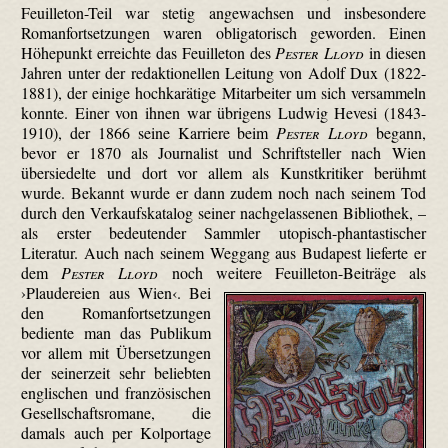
Feuilleton-Teil war stetig angewachsen und insbesondere
Romanfortsetzungen waren obligatorisch geworden. Einen
Höhepunkt erreichte das Feuilleton des
Pester Lloyd
in diesen
Jahren unter der redaktionellen Leitung von Adolf Dux (1822-
1881), der einige hochkarätige Mitarbeiter um sich versammeln
konnte. Einer von ihnen war übrigens Ludwig Hevesi (1843-
1910), der 1866 seine Karriere beim
Pester Lloyd
begann,
bevor er 1870 als Journalist und Schriftsteller nach Wien
übersiedelte und dort vor allem als Kunstkritiker berühmt
wurde. Bekannt wurde er dann zudem noch nach seinem Tod
durch den Verkaufskatalog seiner nachgelassenen Bibliothek, –
als erster bedeutender Sammler utopisch-phantastischer
Literatur. Auch nach seinem Weggang aus Budapest lieferte er
dem
Pester Lloyd
noch weitere Feuilleton-Beiträge als
›Plaudereien aus Wien‹.
Bei
den Romanfortsetzungen
bediente man das Publikum
vor allem mit Übersetzungen
der seinerzeit sehr beliebten
englischen und französischen
Gesellschaftsromane, die
damals auch per Kolportage