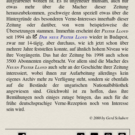
aufgearbeitet worden ist. Es ist ungeheuer mühsam, auch nur
etwas mehr über die Macher dieser Zeitung
herauszubekommen, geschweige denn speziell etwas über die
Hintergründe des besonderen Verne-Interesses innerhalb dieser
Zeitung oder darüber, von wem beispielsweise die
Übersetzungen stammen. Immerhin erscheint der
Pester Lloyd
seit 1994 als
Der neue Pester Lloyd
wieder in Budapest,
zwar nur 14-tägig, aber durchaus, wie ich jetzt schon über
mehrere Jahre feststellen konnte, auf ähnlich hohem Niveau wie
ihre Vorgängerin. Das hat der Zeitung bis 1998 auch schon
3500 Abonnenten eingebracht. Vor allem sind die Macher des
Neuen Pester Lloyd
auch sehr an der Geschichte ihrer Zeitung
interessiert, wobei ihnen zur Aufarbeitung allerdings kein
eigenes Archiv mehr zu Verfügung steht, sondern sie ebenfalls
auf die Bestände der ungarischen Nationalbibliothek
angewiesen sind. Gleichwohl ist zu hoffen, dass ihre
Bemühungen noch einiges zutage bringen, das auch für die
frühe deutschsprachige Verne-Rezeption noch von Interesse
sein wird.
© 2000 by Gerd Schubert