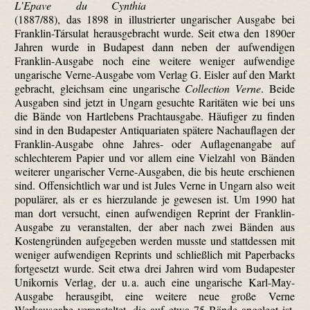
L’Epave du Cynthia
(1887/88), das 1898 in illustrierter ungarischer Ausgabe bei
Franklin-Társulat herausgebracht wurde. Seit etwa den 1890er
Jahren wurde in Budapest dann neben der aufwendigen
Franklin-Ausgabe noch eine weitere weniger aufwendige
ungarische Verne-Ausgabe vom Verlag G. Eisler auf den Markt
gebracht, gleichsam eine ungarische
Collection Verne
. Beide
Ausgaben sind jetzt in Ungarn gesuchte Raritäten wie bei uns
die Bände von Hartlebens Prachtausgabe. Häufiger zu finden
sind in den Budapester Antiquariaten spätere Nach­auflagen der
Franklin-Ausgabe ohne Jahres- oder Auflagenangabe auf
schlechterem Papier und vor allem eine Vielzahl von Bänden
weiterer ungarischer Verne-Ausgaben, die bis heute erschienen
sind. Offensichtlich war und ist Jules Verne in Ungarn also weit
populärer, als er es hierzulande je gewesen ist. Um 1990 hat
man dort versucht, einen aufwendigen Reprint der Franklin-
Ausgabe zu veranstalten, der aber nach zwei Bänden aus
Kostengründen aufgegeben werden musste und stattdessen mit
weniger aufwendigen Reprints und schließlich mit Paper­backs
fortgesetzt wurde. Seit etwa drei Jahren wird vom Budapester
Unikornis Verlag, der u. a. auch eine ungarische Karl-May-
Ausgabe herausgibt, eine weitere neue große Verne
Werkausgabe veranstaltet, die auf etwa 75 Bände angelegt ist,