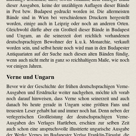
dieser Ausgaben, keine der unzähligen Auflagen dieser Bände
in Pest bzw. Budapest gedruckt worden ist. Die allermeisten
Bände sind in Wien bei verschiedenen Druckern hergestellt
worden, einige auch in Leipzig oder noch an anderen Orten.
Gleichwohl dürfte aber ein Großteil dieser Bände in Budapest
und Ungarn, an die seinerzeit dort reichlich vorhandenen
deutschsprachigen Bewohner der k. u. k. Monarchie, verkauft
worden sein, und selbst heute noch wird man in den Budapester
Antiquariaten auf der Suche nach diesen alten Bänden fündig,
wenn auch nicht mehr in ganz so reichhaltigem Maße, wie noch
vor einigen Jahren.
Verne und Ungarn
Bevor wir der Geschichte der frühen deutschsprachigen Verne-
Ausgaben und Erstdrucke weiter nachgehen, möchte ich vorab
noch darauf hinweisen, dass Verne schon seinerzeit und auch
danach bis heute gerade in Ungarn seine größten Fans und
treuesten Leser gehabt hat und immer noch hat. Denn neben der
verlegerischen Großleistung der deutschsprachigen Verne-
Ausgaben des Verlages Hartleben, erschien zur selben Zeit
auch schon eine anspruchsvolle illustrierte ungarische Ausgabe
der Werke Vernes im Budapester Verlag Franklin-Társulat, die