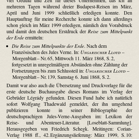
viel Geduld und Zeit für dieses Unternehmen, das ich an
mehreren Tagen während dreier Budapest-Reisen im März,
April und Juni 1999 schließlich erledigen konnte. Den
Hauptauftrag für meine Recherche konnte ich dann allerdings
schon gleich im März 1999 erledigen, nämlich den Vorabdruck
und damit den deutschen Erstdruck der
Reise zum Mittelpunkt
der Erde
ermitteln:
Die Reise zum Mittelpunkte der Erde
. Nach dem
Französischen des Jules Verne. In:
Ungarischer Lloyd
–
Morgenblatt – Nr. 65, Mittwoch 11. März 1868, S. 2,
fortgesetzt in unregelmäßigen Abständen ohne Zählung der
Fortsetzungen bis zum Schlussteil in:
Ungarischer Lloyd
–
Morgenblatt – Nr. 139, Samstag 6. Juni 1868, S. 2.
Damit war also auch die Übersetzung und Druckvorlage für die
erste deutsche Buchausgabe dieses Romans im Verlag der
Gebrüder Légrády gefunden. Diesen Fund habe ich natürlich
sofort Wolfgang Thadewald gemeldet, der ihn umgehend
publizieren konnte in seiner Bibliographie der
deutschsprachigen Jules-Verne-Ausgaben im: Lexikon der
Reise- und Abenteuer-Literatur. [Loseblatt-Sammlung].
Herausgegeben von Friedrich Schegk. Meitingen: Corian-
Verlag 1988 ff., 42. Ergänzungslieferung: März 1999, S. 10: