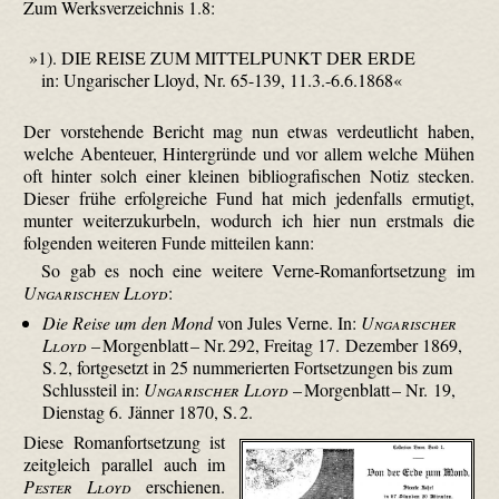
Zum Werksverzeichnis 1.8:
»1). DIE REISE ZUM MITTELPUNKT DER ERDE
in: Ungarischer Lloyd, Nr. 65-139, 11.3.-6.6.1868«
Der vorstehende Bericht mag nun etwas verdeutlicht haben,
welche Abenteuer, Hintergründe und vor allem welche Mühen
oft hinter solch einer kleinen bibliografischen Notiz stecken.
Dieser frühe erfolgreiche Fund hat mich jedenfalls ermutigt,
munter weiter­zukurbeln, wodurch ich hier nun erstmals die
folgenden weiteren Funde mitteilen kann:
So gab es noch eine weitere Verne-Romanfortsetzung im
Ungarischen Lloyd
:
Die Reise um den Mond
von Jules Verne. In:
Ungarischer
Lloyd
– Morgenblatt – Nr. 292, Freitag 17. Dezember 1869,
S. 2, fortgesetzt in 25 nummerierten Fortsetzungen bis zum
Schlussteil in:
Ungarischer Lloyd
– Morgenblatt – Nr. 19,
Dienstag 6. Jänner 1870, S. 2.
Diese Romanfortsetzung ist
zeitgleich parallel auch im
Pester Lloyd
erschienen.