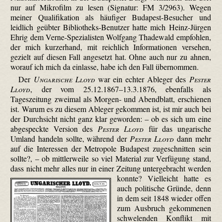
nur auf Mikrofilm zu lesen (Signatur: FM 3/2963). Wegen
meiner Qualifikation als häufiger Budapest-Besucher und
leidlich geübter Bibliotheks-Benutzer hatte mich Heinz-Jürgen
Ehrig dem Verne-Spezia­listen Wolfgang Thadewald empfohlen,
der mich kurzerhand, mit reichlich Informationen versehen,
gezielt auf diesen Fall angesetzt hat. Ohne auch nur zu ahnen,
worauf ich mich da einlasse, habe ich den Fall übernommen.
Der
Ungarische Lloyd
war ein echter Ableger des
Pester
Lloyd
, der vom 25.12.1867–13.3.1876, ebenfalls als
Tageszeitung zweimal als Morgen- und Abendblatt, erschienen
ist. Warum es zu diesem Ableger gekommen ist, ist mir auch bei
der Durchsicht nicht ganz klar geworden: – ob es sich um eine
abgespeckte Version des
Pester Lloyd
für das ungarische
Umland handeln sollte, während der
Pester Lloyd
dann mehr
auf die Interessen der Metropole Budapest zugeschnitten sein
sollte?, – ob mittlerweile so viel Material zur Verfügung stand,
dass nicht mehr alles nur in einer Zeitung untergebracht werden
konnte?
Vielleicht hatte es
auch politische Gründe, denn
in dem seit 1848 wieder offen
zum Ausbruch gekommenen
schwelenden Konflikt mit