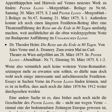
Appetithäppchen und Hinweis auf Vernes neuestes Werk zu
finden:
Pester Lloyd
– Morgenblatt – Beilage zu Nr. 66,
Samstag 20. März 1875, S. 2 und
Pester Lloyd
– Morgenblatt –
2. Beilage zu Nr. 67, Sonntag 21. März 1875, S. 1. Außerdem
konnte ich noch einen längeren Feuilleton-Beitrag über eine
Theateraufführung der
Reise um die Erde in 80 Tagen
ausfindig
machen, weit ausführlicher als die oben wiedergegebene Notiz
zur Budapester Aufführung im
Ungarischen Lloyd
:
Dr. Theodor Helm:
Die Reise um die Erde in 80 Tagen
. Von
Jules Verne und A. Dennery. Zum ersten Mal im Carl-
Theater zu Wien aufgeführt am 28. März 1875. In:
Pester
Lloyd
– Abendblatt – Nr. 71, Dienstag 30. März 1875, S. 1-2.
Wenn also vermutlich auch keine weiteren Verne-Roman­fort­
setzungen mehr zu erwarten sein sollten, so dürfte man doch
wohl noch einige interessante und aufschlussreiche Feuilleton-
Essays in Sachen Verne im
Pester Lloyd
finden können, und
es ist zu hoffen, dass auch noch die Jahre 1876 bis 1912 weiter
durchgesehen werden.
Eine andere Sache ist es, dass bisher auch noch nicht die
Geschichte des
Pester Lloyd
, die – nicht nur wegen Verne –
einmal eine der bedeutendsten Zeitungen Europas gewesen ist,