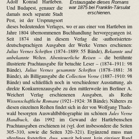
Adolf Konrad Hartleben.
Erstausgabe dieses Romans
Und Budapest, genauer die
war 1875 bei Franklin-Társulat
erschienen.
damals noch separate Stadt
Pest, ist der Ursprungsort
dieses bedeutenden Verlages, wo er aus einer von Hartleben im
Jahre 1804 übernommenen Buchhandlung hervorgegangen ist.
Seit 1874 sind in diesem Verlag die ›authori­sierten‹
deutschsprachigen Ausgaben der Werke Vernes erschienen:
Julius Vernes Schriften
(1874–1889: 55 Bände),
Bekannte und
unbekannte Welten. Abenteuerliche Reisen
– die berühmte
illustrierte Prachtausgabe für betuchte Leser – (1874–1911: 98
Bände),
Julius Vernes gesammte Schriften
(1878–1881: 38
Bände), als Billigausgabe die
Collection Verne
(1887–1910: 98
Bände) und schließlich noch in verschiedener Ausstattung, als
direkte Konkurrenzausgabe zu den mittlerweile im Berliner A.
Weichert Verlag erschienenen Ausgaben, als Reihe
Wissenschaftliche Romane
(1921–1924: 38 Bände). Näheres zu
diesen einzelnen Reihen findet sich in der von Wolfgang Thade­
wald besorgten Auswahlbibliographie im schönen
Jules Verne
Handbuch
, das 1992 im Gewand der Hart­leben­schen
Prachtausgaben erschienen ist (vgl. dort insbesondere die Seiten
305–310, sowie die Seiten 320–321). Ergänzend muss man
allerdings feststellen, dass, soweit bekannt, kein einziger Band