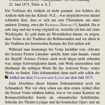
22. Juni 1875, Titels. u. S. 2.
Ein Verfasser des Artikels ist nicht genannt. Am Schluss des
Artikels steht nur das Kürzel ›N.Z.‹, was möglicherweise darauf
schließen lässt, dass es sich um eine Übernahme aus einer
anderen Zeitung, etwa der
National Zeitung
(?), handelt. Da er
sehr lang und nur wenig originell ist, verzichte ich hier auf seine
Wiedergabe. Es geht darin im Wesentlichen darum, zu zeigen,
dass Verne in der Tradition der Robinsonaden und vor allem in
der Tradition des historischen Romans der Zeit stehen soll.
Während man heutzutage bei Verne leichthin vom ›Altvater
der Science Fiction Literatur‹ spricht, hatte man damals, zumal
der Begriff ›Science Fiction‹ auch noch längst nicht erfunden
war, einige Schwierigkeiten damit, sein Werk einzuordnen und
überhaupt die richtigen Worte für das ›kolossal Neue‹ seines
Werks zu finden. Dies dokumentiert denn auch sehr schön der
Artikel aus dem
Ungarischen Lloyd
aus dem Jahr 1875
.
Zum Abschluss dieser kleinen Dokumentation noch ein
Schmankerl. Wie wir oben schon aus dem ersten Artikel über
die Person Verne erfahren haben, war er vor seiner Karriere als
Romanschriftsteller bereits als »dramatischer Schriftsteller,
Sekretär des Théâtre-Lyrique und der komischen Oper« und als