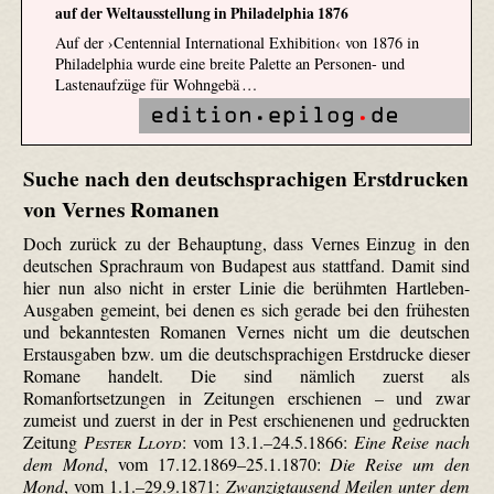
auf der Weltausstellung in Philadelphia 1876
Auf der ›Centennial International Exhibition‹ von 1876 in
Philadelphia wurde eine breite Palette an Personen- und
Lastenaufzüge für Wohngebä …
Suche nach den deutschsprachigen Erstdrucken
von Vernes Romanen
Doch zurück zu der Behauptung, dass Vernes Einzug in den
deutschen Sprachraum von Budapest aus stattfand. Damit sind
hier nun also nicht in erster Linie die berühmten Hartleben-
Ausgaben gemeint, bei denen es sich gerade bei den frühesten
und bekanntesten Romanen Vernes nicht um die deutschen
Erstausgaben bzw. um die deutschsprachigen Erstdrucke dieser
Romane handelt. Die sind nämlich zuerst als
Romanfortsetzungen in Zeitungen erschienen – und zwar
zumeist und zuerst in der in Pest erschienenen und gedruckten
Zeitung
Pester Lloyd
: vom 13.1.–24.5.1866:
Eine Reise nach
dem Mond
, vom 17.12.1869–25.1.1870:
Die Reise um den
Mond
, vom 1.1.–29.9.1871:
Zwanzigtausend Meilen unter dem