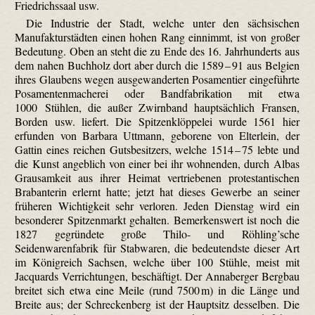
Friedrichssaal usw.
Die Industrie der Stadt, welche unter den sächsischen
Manufakturstädten einen hohen Rang einnimmt, ist von großer
Bedeutung. Oben an steht die zu Ende des 16. Jahrhunderts aus
dem nahen Buchholz dort aber durch die 1589 – 91 aus Belgien
ihres Glaubens wegen ausgewanderten Posamentier eingeführte
Posamentenmacherei oder Bandfabrikation mit etwa
1000 Stühlen, die außer Zwirnband hauptsächlich Fransen,
Borden usw. liefert. Die Spitzenklöppelei wurde 1561 hier
erfunden von Barbara Uttmann, geborene von Elterlein, der
Gattin eines reichen Gutsbesitzers, welche 1514 – 75 lebte und
die Kunst angeblich von einer bei ihr wohnenden, durch Albas
Grausamkeit aus ihrer Heimat vertriebenen protestantischen
Brabanterin erlernt hatte; jetzt hat dieses Gewerbe an seiner
früheren Wichtigkeit sehr verloren. Jeden Dienstag wird ein
besonderer Spitzenmarkt gehalten. Bemerkenswert ist noch die
1827 gegründete große Thilo- und Röhling’sche
Seidenwarenfabrik für Stabwaren, die bedeutendste dieser Art
im Königreich Sachsen, welche über 100 Stühle, meist mit
Jacquards Verrichtungen, beschäftigt. Der Annaberger Bergbau
breitet sich etwa eine Meile (rund 7500 m) in die Länge und
Breite aus; der Schreckenberg ist der Hauptsitz desselben. Die