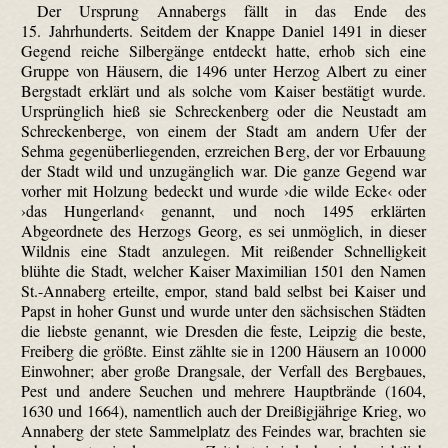
Der Ursprung Annabergs fällt in das Ende des
15. Jahrhunderts. Seitdem der Knappe Daniel 1491 in dieser
Gegend reiche Silbergänge entdeckt hatte, erhob sich eine
Gruppe von Häusern, die 1496 unter Herzog Albert zu einer
Bergstadt erklärt und als solche vom Kaiser bestätigt wurde.
Ursprünglich hieß sie Schreckenberg oder die Neustadt am
Schreckenberge, von einem der Stadt am andern Ufer der
Sehma gegenüberliegenden, erzreichen Berg, der vor Erbauung
der Stadt wild und unzugänglich war. Die ganze Gegend war
vorher mit Holzung bedeckt und wurde ›die wilde Ecke‹ oder
›das Hungerland‹ genannt, und noch 1495 erklärten
Abgeordnete des Herzogs Georg, es sei unmöglich, in dieser
Wildnis eine Stadt anzulegen. Mit reißender Schnelligkeit
blühte die Stadt, welcher Kaiser Maximilian 1501 den Namen
St.-Annaberg erteilte, empor, stand bald selbst bei Kaiser und
Papst in hoher Gunst und wurde unter den sächsischen Städten
die liebste genannt, wie Dresden die feste, Leipzig die beste,
Freiberg die größte. Einst zählte sie in 1200 Häusern an 10 000
Einwohner; aber große Drangsale, der Verfall des Bergbaues,
Pest und andere Seuchen und mehrere Hauptbrände (1604,
1630 und 1664), namentlich auch der Dreißigjährige Krieg, wo
Annaberg der stete Sammelplatz des Feindes war, brachten sie