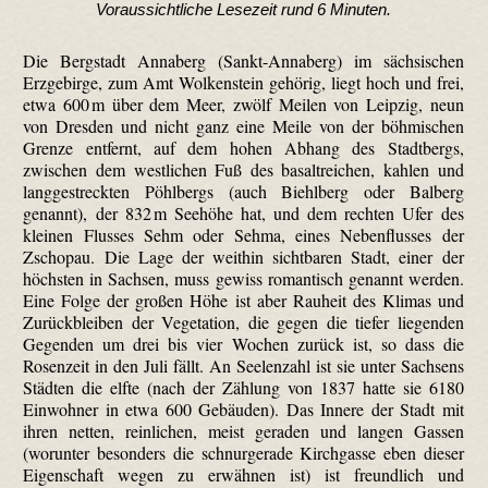
Voraussichtliche Lesezeit rund 6 Minuten.
Die Bergstadt Annaberg (Sankt-Annaberg) im sächsischen
Erzgebirge, zum Amt Wolkenstein gehörig, liegt hoch und frei,
etwa 600 m über dem Meer, zwölf Meilen von Leipzig, neun
von Dresden und nicht ganz eine Meile von der böhmischen
Grenze entfernt, auf dem hohen Abhang des Stadtbergs,
zwischen dem westlichen Fuß des basaltreichen, kahlen und
langgestreckten Pöhlbergs (auch Biehlberg oder Balberg
genannt), der 832 m Seehöhe hat, und dem rechten Ufer des
kleinen Flusses Sehm oder Sehma, eines Nebenflusses der
Zschopau. Die Lage der weithin sichtbaren Stadt, einer der
höchsten in Sachsen, muss gewiss romantisch genannt werden.
Eine Folge der großen Höhe ist aber Rauheit des Klimas und
Zurückbleiben der Vegetation, die gegen die tiefer liegenden
Gegenden um drei bis vier Wochen zurück ist, so dass die
Rosenzeit in den Juli fällt. An Seelenzahl ist sie unter Sachsens
Städten die elfte (nach der Zählung von 1837 hatte sie 6180
Einwohner in etwa 600 Gebäuden). Das Innere der Stadt mit
ihren netten, reinlichen, meist geraden und langen Gassen
(worunter besonders die schnurgerade Kirchgasse eben dieser
Eigenschaft wegen zu erwähnen ist) ist freundlich und