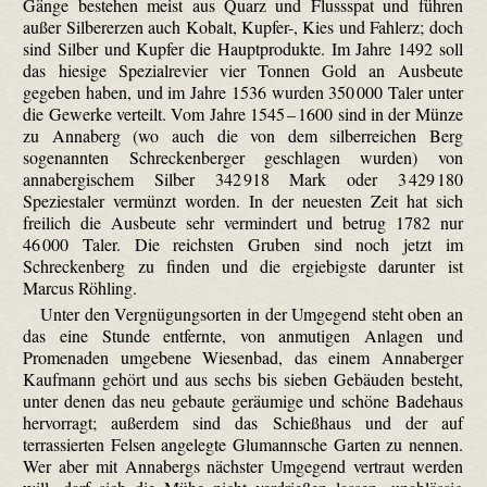
Gänge bestehen meist aus Quarz und Flussspat und führen
außer Silbererzen auch Kobalt, Kupfer-, Kies und Fahlerz; doch
sind Silber und Kupfer die Hauptprodukte. Im Jahre 1492 soll
das hiesige Spezialrevier vier Tonnen Gold an Ausbeute
gegeben haben, und im Jahre 1536 wurden 350 000 Taler unter
die Gewerke verteilt. Vom Jahre 1545 – 1600 sind in der Münze
zu Annaberg (wo auch die von dem silberreichen Berg
sogenannten Schreckenberger geschlagen wurden) von
annabergischem Silber 342 918 Mark oder 3 429 180
Speziestaler vermünzt worden. In der neuesten Zeit hat sich
freilich die Ausbeute sehr vermindert und betrug 1782 nur
46 000 Taler. Die reichsten Gruben sind noch jetzt im
Schreckenberg zu finden und die ergiebigste darunter ist
Marcus Röhling.
Unter den Vergnügungsorten in der Umgegend steht oben an
das eine Stunde entfernte, von anmutigen Anlagen und
Promenaden umgebene Wiesenbad, das einem Annaberger
Kaufmann gehört und aus sechs bis sieben Gebäuden besteht,
unter denen das neu gebaute geräumige und schöne Badehaus
hervorragt; außerdem sind das Schießhaus und der auf
terrassierten Felsen angelegte Glumannsche Garten zu nennen.
Wer aber mit Annabergs nächster Umgegend vertraut werden