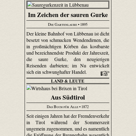
Im Zeichen der sauren Gurke
Die Gartenlaube
• 1895
Der kleine Bahnhof von Lübbenau ist dicht
besetzt von schmucken Wendendirnen, die
in großmächtigen Körben das kostbarste
und bezeichnendste Produkt der Jahreszeit,
die saure Gurke, den neugierigen
Reisenden darbieten; im Nu entwickelt
sich ein schwunghafter Handel.
LAND & LEUTE
Aus Südtirol
Das Buch für Alle
• 1872
Seit einigen Jahren hat der Fremdenverkehr
in Tirol während der Sommers­zeit
ungemein zugenommen, und es namentlich
die Eröffnung der Brennerbahn wesentlich