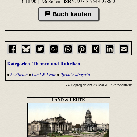
€ 18,90 | 196 Seiten |
ISBN: 978-3-7543-9786-2
Buch kaufen
Kategorien, Themen und Rubriken
•
Feuilleton
•
Land & Leute
•
Pfennig Magazin
• Auf epilog.de am 28. Mai 2017 veröffentlicht
LAND & LEUTE