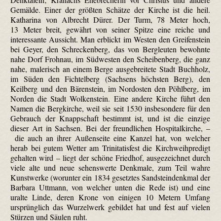
Gemälde. Einer der größten Schätze der Kirche ist die heil.
Katharina von Albrecht Dürer. Der Turm, 78 Meter hoch,
13 Meter breit, gewährt von seiner Spitze eine reiche und
interessante Aussicht. Man erblickt im Westen den Greifenstein
bei Geyer, den Schreckenberg, das von Bergleuten bewohnte
nahe Dorf Frohnau, im Südwesten den Scheibenberg, die ganz
nahe, malerisch an einem Berge ausgebreitete Stadt Buchholz,
im Süden den Fichtelberg (Sachsens höchsten Berg), den
Keilberg und den Bärenstein, im Nordosten den Pöhlberg, im
Norden die Stadt Wolkenstein. Eine andere Kirche führt den
Namen die Bergkirche, weil sie seit 1530 insbesondere für den
Gebrauch der Knappschaft bestimmt ist, und ist die einzige
dieser Art in Sachsen. Bei der freundlichen Hospitalkirche, –
die auch an ihrer Außenseite eine Kanzel hat, von welcher
herab bei gutem Wetter am Trinitatisfest die Kirchweihpredigt
gehalten wird – liegt der schöne Friedhof, ausgezeichnet durch
viele alte und neue sehenswerte Denkmale, zum Teil wahre
Kunstwerke (worunter ein 1834 gesetztes Sandsteindenkmal der
Barbara Uttmann, von welcher unten die Rede ist) und eine
uralte Linde, deren Krone von einigen 10 Metern Umfang
ursprünglich das Wurzelwerk gebildet hat und fest auf vielen
Stürzen und Säulen ruht.