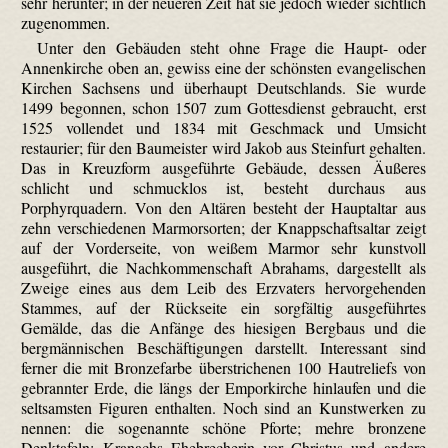
sehr herunter; in der neueren Zeit hat sie jedoch wieder sichtlich
zugenommen.
Unter den Gebäuden steht ohne Frage die Haupt- oder
Annenkirche oben an, gewiss eine der schönsten evangelischen
Kirchen Sachsens und überhaupt Deutschlands. Sie wurde
1499 begonnen, schon 1507 zum Gottesdienst gebraucht, erst
1525 vollendet und 1834 mit Geschmack und Umsicht
restaurier; für den Baumeister wird Jakob aus Steinfurt gehalten.
Das in Kreuzform ausgeführte Gebäude, dessen Äußeres
schlicht und schmucklos ist, besteht durchaus aus
Porphyrquadern. Von den Altären besteht der Hauptaltar aus
zehn verschiedenen Marmorsorten; der Knappschaftsaltar zeigt
auf der Vorderseite, von weißem Marmor sehr kunstvoll
ausgeführt, die Nachkommenschaft Abrahams, dargestellt als
Zweige eines aus dem Leib des Erzvaters hervorgehenden
Stammes, auf der Rückseite ein sorgfältig ausgeführtes
Gemälde, das die Anfänge des hiesigen Bergbaus und die
bergmännischen Beschäftigungen darstellt. Interessant sind
ferner die mit Bronzefarbe überstrichenen 100 Hautreliefs von
gebrannter Erde, die längs der Emporkirche hinlaufen und die
seltsamsten Figuren enthalten. Noch sind an Kunstwerken zu
nennen: die sogenannte schöne Pforte; mehre bronzene
Denktafeln; Kranachs Ehebrecherin vor Christus und andere