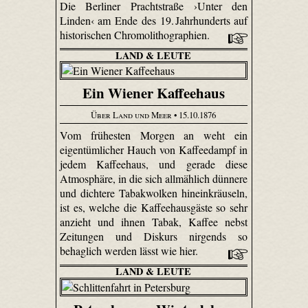
Die Berliner Prachtstraße ›Unter den
Linden‹ am Ende des 19. Jahrhunderts auf
historischen Chromolithographien.
LAND & LEUTE
Ein Wiener Kaffeehaus
Über Land und Meer
• 15.10.1876
Vom frühesten Morgen an weht ein
eigentümlicher Hauch von Kaffeedampf in
jedem Kaffeehaus, und gerade diese
Atmosphäre, in die sich allmählich dünnere
und dichtere Tabakwolken hineinkräuseln,
ist es, welche die Kaffeehausgäste so sehr
anzieht und ihnen Tabak, Kaffee nebst
Zeitungen und Diskurs nirgends so
behaglich werden lässt wie hier.
LAND & LEUTE