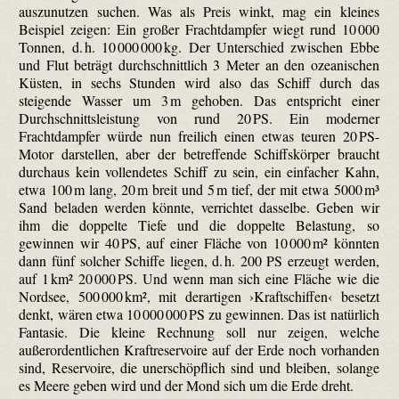
auszunutzen suchen. Was als Preis winkt, mag ein kleines
Beispiel zeigen: Ein großer Frachtdampfer wiegt rund 10 000
Tonnen, d. h. 10 000 000 kg. Der Unterschied zwischen Ebbe
und Flut beträgt durchschnittlich 3 Meter an den ozeanischen
Küsten, in sechs Stunden wird also das Schiff durch das
steigende Wasser um 3 m gehoben. Das entspricht einer
Durchschnittsleistung von rund 20 PS. Ein moderner
Frachtdampfer würde nun freilich einen etwas teuren 20 PS-
Motor darstellen, aber der betreffende Schiffskörper braucht
durchaus kein vollendetes Schiff zu sein, ein einfacher Kahn,
etwa 100 m lang, 20 m breit und 5 m tief, der mit etwa 5000 m³
Sand beladen werden könnte, verrichtet dasselbe. Geben wir
ihm die doppelte Tiefe und die doppelte Belastung, so
gewinnen wir 40 PS, auf einer Fläche von 10 000 m² könnten
dann fünf solcher Schiffe liegen, d. h. 200 PS erzeugt werden,
auf 1 km² 20 000 PS. Und wenn man sich eine Fläche wie die
Nordsee, 500 000 km², mit derartigen ›Kraftschiffen‹ besetzt
denkt, wären etwa 10 000 000 PS zu gewinnen. Das ist natürlich
Fantasie. Die kleine Rechnung soll nur zeigen, welche
außerordentlichen Kraftreservoire auf der Erde noch vorhanden
sind, Reservoire, die unerschöpflich sind und bleiben, solange
es Meere geben wird und der Mond sich um die Erde dreht.