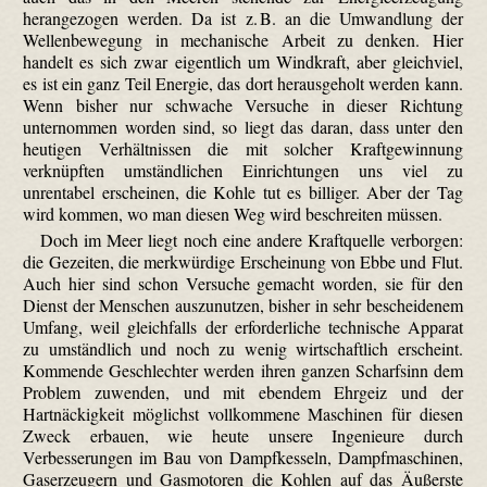
herangezogen werden. Da ist z. B. an die Umwandlung der
Wellenbewegung in mechanische Arbeit zu denken. Hier
handelt es sich zwar eigentlich um Windkraft, aber gleichviel,
es ist ein ganz Teil Energie, das dort herausgeholt werden kann.
Wenn bisher nur schwache Versuche in dieser Richtung
unternommen worden sind, so liegt das daran, dass unter den
heutigen Verhältnissen die mit solcher Kraftgewinnung
verknüpften umständlichen Einrichtungen uns viel zu
unrentabel erscheinen, die Kohle tut es billiger. Aber der Tag
wird kommen, wo man diesen Weg wird beschreiten müssen.
Doch im Meer liegt noch eine andere Kraftquelle verborgen:
die Gezeiten, die merkwürdige Erscheinung von Ebbe und Flut.
Auch hier sind schon Versuche gemacht worden, sie für den
Dienst der Menschen auszunutzen, bisher in sehr bescheidenem
Umfang, weil gleichfalls der erforderliche technische Apparat
zu umständlich und noch zu wenig wirtschaftlich erscheint.
Kommende Geschlechter werden ihren ganzen Scharfsinn dem
Problem zuwenden, und mit ebendem Ehrgeiz und der
Hartnäckigkeit möglichst vollkommene Maschinen für diesen
Zweck erbauen, wie heute unsere Ingenieure durch
Verbesserungen im Bau von Dampfkesseln, Dampfmaschinen,
Gaserzeugern und Gasmotoren die Kohlen auf das Äußerste