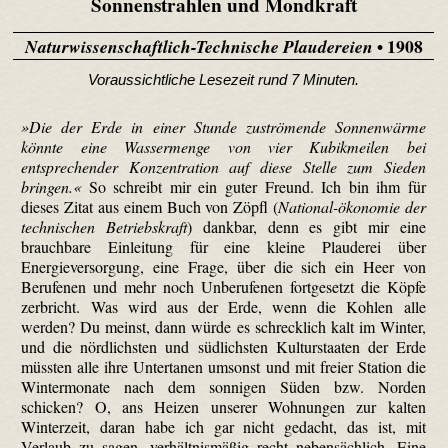
Sonnenstrahlen und Mondkraft
• 1908
Naturwissenschaftlich-Technische Plaudereien
Voraussichtliche Lesezeit rund 7 Minuten.
»Die der Erde in einer Stunde zuströmende Sonnenwärme
könnte eine Wassermenge von vier Kubik­meilen bei
entsprechender Konzentration auf diese Stelle zum Sieden
bringen.«
So schreibt mir ein guter Freund. Ich bin ihm für
dieses Zitat aus einem Buch von Zöpfl (
National-ökonomie der
technischen Betriebskraft
) dankbar, denn es gibt mir eine
brauchbare Einleitung für eine kleine Plauderei über
Energieversorgung, eine Frage, über die sich ein Heer von
Berufenen und mehr noch Unberufenen fortgesetzt die Köpfe
zerbricht. Was wird aus der Erde, wenn die Kohlen alle
werden? Du meinst, dann würde es schrecklich kalt im Winter,
und die nördlichsten und südlichsten Kulturstaaten der Erde
müssten alle ihre Untertanen umsonst und mit freier Station die
Wintermonate nach dem sonnigen Süden bzw. Norden
schicken? O, ans Heizen unserer Wohnungen zur kalten
Winterzeit, daran habe ich gar nicht gedacht, das ist, mit
Verlaub zu sagen, verhältnismäßig recht nebensächlich. Eine