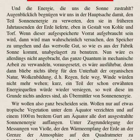
Und die Energie, die uns die Sonne zustrahlt?
Augenblicklich begnügen wir uns in der Hauptsache damit, den
Teil Sonnenenergie zu verwerten, den sie in früheren
Jahrtausenden der Erde lieferte, eben in Gestalt von Kohle und
Torf. Wenn dieser aufgespeicherte Vorrat aufgebraucht sein
wird, dann wird man wahrscheinlich versuchen, den Speicher
zu umgehen und das wertvolle Gut, so wie es aus der Fabrik
Sonne kommt, unabge­lagert zu benutzen. Nun wäre es
allerdings nicht angebracht, das ganze Quantum in mechanische
Arbeit zu verwandeln, vorausgesetzt, es wäre ausführbar, denn
dann bliebe nichts übrig für den Unterhalt der organischen
Natur, Wolkenbildung, d. h. Regen, fiele weg, Winde würden
nicht mehr wehen; kurz, ein Teil der schon erwähnten
Energiequellen würde wieder versiegen, so weit diese im
Grunde nichts anderes sind, als Übermittler von Sonnenenergie.
Wir wollen also ganz bescheiden sein. Wollen nur auf etwas
tropische Vegetation unter dem Äquator verzichten und auf
einem 1000 m breitem Gurt am Äquator alle dort ausgestrahlte
Sonnenenergie auffangen. Unter Zugrundelegung der
Messungen von Violle, der den Wärmeempfang der Erde an der
Grenze der Atmosphäre auf den Quadratmeter zu