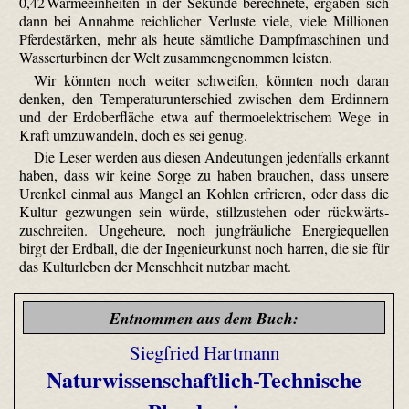
0,42 Wärmeeinheiten in der Sekunde berechnete, ergäben sich
dann bei Annahme reichlicher Verluste viele, viele Millionen
Pferdestärken, mehr als heute sämtliche Dampfmaschinen und
Wasserturbinen der Welt zusammengenommen leisten.
Wir könnten noch weiter schweifen, könnten noch daran
denken, den Temperaturunterschied zwischen dem Erdinnern
und der Erdoberfläche etwa auf thermoelektrischem Wege in
Kraft umzuwandeln, doch es sei genug.
Die Leser werden aus diesen Andeutungen jedenfalls erkannt
haben, dass wir keine Sorge zu haben brauchen, dass unsere
Urenkel einmal aus Mangel an Kohlen erfrieren, oder dass die
Kultur gezwungen sein würde, stillzustehen oder rück­wärts­
zuschreiten. Ungeheure, noch jungfräuliche Energiequellen
birgt der Erdball, die der Ingenieurkunst noch harren, die sie für
das Kulturleben der Menschheit nutzbar macht.
Entnommen aus dem Buch:
Siegfried Hartmann
Naturwissenschaftlich-Technische