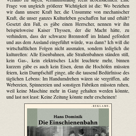
Frage von ungleich größerer Wichtigkeit ist die: Wo beziehen
wir dann unsere Kraft her, die Unsumme von mechanischer
Kraft, die unser ganzes Kulturleben geschaffen hat und erhält?
Gesetzt den Fall, es gäbe einen Herrscher, nennen wir ihn
beispielsweise Kaiser Thyssen, der die Macht hätte, zu
verhindern, dass der schwarze Brennstoff im Inland gefördert
und aus dem Ausland eingeführt würde, was dann? Ich will die
wirtschaftlichen Folgen nicht ausmalen, sondern lediglich die
kulturellen: Alle Eisenbahnen, alle Straßenbahnen ständen still,
kein Gas-, kein elektrisches Licht leuchtete mehr, binnen
kurzem gäbe es auch kein Eisen, denn die Hochöfen müssten
feiern, kein Dampfschiff ginge, alle die tausend Bedürfnisse des
täglichen Lebens: Im Handumdrehen wären sie vergriffen, alle
Webereien, Spinnereien und sonstigen Fabriken müssten ruhen,
weil keine Maschine mehr in Gang gehalten werden könnte,
und last not least: Keine Zeitung könnte mehr erscheinen!
- R E K L A M E -