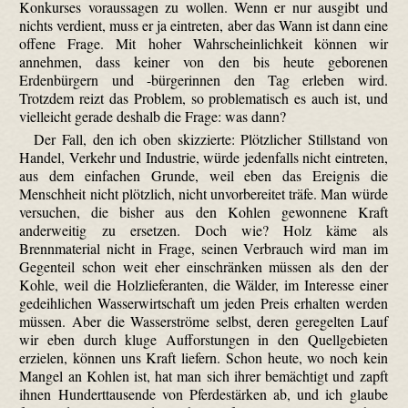
Konkurses voraussagen zu wollen. Wenn er nur ausgibt und
nichts verdient, muss er ja eintreten, aber das Wann ist dann eine
offene Frage. Mit hoher Wahrscheinlichkeit können wir
annehmen, dass keiner von den bis heute geborenen
Erdenbürgern und -bürger­innen den Tag erleben wird.
Trotzdem reizt das Problem, so problematisch es auch ist, und
vielleicht gerade deshalb die Frage: was dann?
Der Fall, den ich oben skizzierte: Plötzlicher Stillstand von
Handel, Verkehr und Industrie, würde jedenfalls nicht eintreten,
aus dem einfachen Grunde, weil eben das Ereignis die
Menschheit nicht plötzlich, nicht unvorbereitet träfe. Man würde
versuchen, die bisher aus den Kohlen gewonnene Kraft
anderweitig zu ersetzen. Doch wie? Holz käme als
Brennmaterial nicht in Frage, seinen Verbrauch wird man im
Gegenteil schon weit eher einschränken müssen als den der
Kohle, weil die Holzlieferanten, die Wälder, im Interesse einer
gedeihlichen Wasserwirtschaft um jeden Preis erhalten werden
müssen. Aber die Wasserströme selbst, deren geregelten Lauf
wir eben durch kluge Aufforstungen in den Quellgebieten
erzielen, können uns Kraft liefern. Schon heute, wo noch kein
Mangel an Kohlen ist, hat man sich ihrer bemächtigt und zapft
ihnen Hunderttausende von Pferdestärken ab, und ich glaube