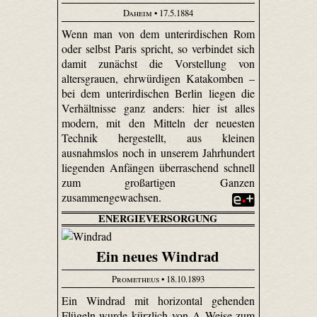
Daheim
• 17.5.1884
Wenn man von dem unterirdischen Rom
oder selbst Paris spricht, so verbindet sich
damit zunächst die Vorstellung von
altersgrauen, ehrwürdigen Katakomben –
bei dem unterirdischen Berlin liegen die
Verhältnisse ganz anders: hier ist alles
modern, mit den Mitteln der neuesten
Technik hergestellt, aus kleinen
ausnahmslos noch in unserem Jahrhundert
liegenden Anfängen überraschend schnell
zum großartigen Ganzen
zusammengewachsen.
ENERGIEVERSORGUNG
Ein neues Windrad
Prometheus
• 18.10.1893
Ein Windrad mit horizontal gehenden
Flügeln wurde kürzlich von A. Weise zum