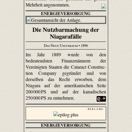
Mehrheit angenommen.
ENERGIEVERSORGUNG
Die Nutzbarmachung der
Niagarafälle
Das Neue Universum
• 1896
Im Jahr 1889 wurde von den
bedeutendsten Finanzmännern der
Vereinigten Staaten die Cata­ract Con­struc­
tion Company gegründet und von
derselben das Recht erworben, dem
Niagara auf der amerikanischen Seite
200 000 PS und auf der kanadischen
250 000 PS zu entnehmen.
- R E K L A M E -
ENERGIEVERSORGUNG