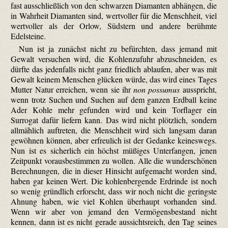
fast ausschließlich von den schwarzen Diamanten abhängen, die
in Wahrheit Diamanten sind, wertvoller für die Menschheit, viel
wertvoller als der Orlow, Südstern und andere berühmte
Edelsteine.
Nun ist ja zunächst nicht zu befürchten, dass jemand mit
Gewalt versuchen wird, die Kohlenzufuhr abzuschneiden, es
dürfte das jedenfalls nicht ganz friedlich ablaufen, aber was mit
Gewalt keinem Menschen glücken würde, das wird eines Tages
Mutter Natur erreichen, wenn sie ihr
non possumus
ausspricht,
wenn trotz Suchen und Suchen auf dem ganzen Erdball keine
Ader Kohle mehr gefunden wird und kein Torflager ein
Surrogat dafür liefern kann. Das wird nicht plötzlich, sondern
allmählich auftreten, die Menschheit wird sich langsam daran
gewöhnen können, aber erfreulich ist der Gedanke keineswegs.
Nun ist es sicherlich ein höchst müßiges Unterfangen, jenen
Zeitpunkt vorausbestimmen zu wollen. Alle die wunderschönen
Berechnungen, die in dieser Hinsicht aufgemacht worden sind,
haben gar keinen Wert. Die kohlen­bergende Erdrinde ist noch
so wenig gründlich erforscht, dass wir noch nicht die geringste
Ahnung haben, wie viel Kohlen überhaupt vorhanden sind.
Wenn wir aber von jemand den Vermögensbestand nicht
kennen, dann ist es nicht gerade aussichtsreich, den Tag seines