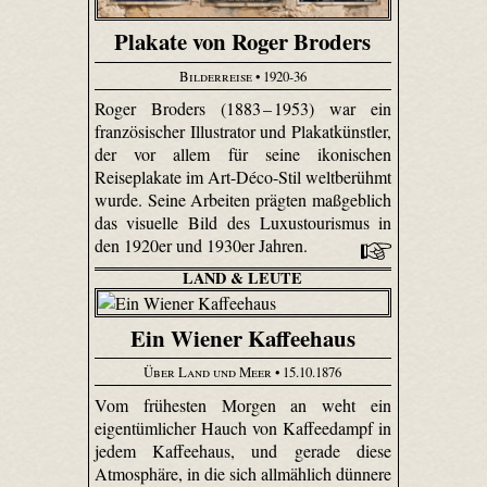
Plakate von Roger Broders
Bilderreise
• 1920-36
Roger Broders (1883 – 1953) war ein
französischer Illustrator und Plakatkünstler,
der vor allem für seine ikonischen
Reiseplakate im Art-Déco-Stil weltberühmt
wurde. Seine Arbeiten prägten maßgeblich
das visuelle Bild des Luxustourismus in
den 1920er und 1930er Jahren.
LAND & LEUTE
Ein Wiener Kaffeehaus
Über Land und Meer
• 15.10.1876
Vom frühesten Morgen an weht ein
eigentümlicher Hauch von Kaffeedampf in
jedem Kaffeehaus, und gerade diese
Atmosphäre, in die sich allmählich dünnere