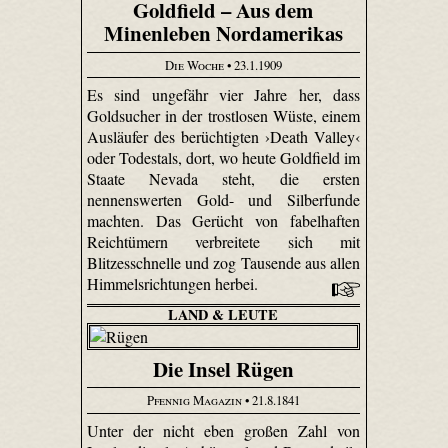
Goldfield – Aus dem
Minenleben Nordamerikas
Die Woche
• 23.1.1909
Es sind ungefähr vier Jahre her, dass
Goldsucher in der trostlosen Wüste, einem
Ausläufer des berüchtigten ›Death Valley‹
oder Todestals, dort, wo heute Gol­dfield im
Staate Nevada steht, die ersten
nennenswerten Gold- und Silberfunde
machten. Das Gerücht von fabelhaften
Reichtümern verbreitete sich mit
Blitzesschnelle und zog Tausende aus allen
Himmelsrichtungen herbei.
LAND & LEUTE
Die Insel Rügen
Pfennig Magazin
• 21.8.1841
Unter der nicht eben großen Zahl von