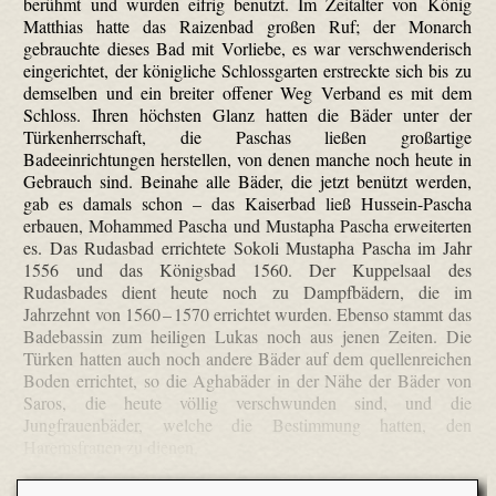
berühmt und wurden eifrig benutzt. Im Zeitalter von König
Matthias hatte das Raizenbad großen Ruf; der Monarch
gebrauchte dieses Bad mit Vorliebe, es war verschwenderisch
eingerichtet, der königliche Schlossgarten erstreckte sich bis zu
demselben und ein breiter offener Weg Verband es mit dem
Schloss. Ihren höchsten Glanz hatten die Bäder unter der
Türkenherrschaft, die Paschas ließen großartige
Badeeinrichtungen herstellen, von denen manche noch heute in
Gebrauch sind. Beinahe alle Bäder, die jetzt benützt werden,
gab es damals schon – das Kaiserbad ließ Hussein-Pascha
erbauen, Mohammed Pascha und Mustapha Pascha erweiterten
es. Das Rudasbad errichtete Sokoli Mustapha Pascha im Jahr
1556 und das Königsbad 1560. Der Kuppelsaal des
Rudasbades dient heute noch zu Dampfbädern, die im
Jahrzehnt von 1560 – 1570 errichtet wurden. Ebenso stammt das
Badebassin zum heiligen Lukas noch aus jenen Zeiten. Die
Türken hatten auch noch andere Bäder auf dem quellenreichen
Boden errichtet, so die Aghabäder in der Nähe der Bäder von
Saros, die heute völlig verschwunden sind, und die
Jungfrauenbäder, welche die Bestimmung hatten, den
Haremsfrauen zu dienen.