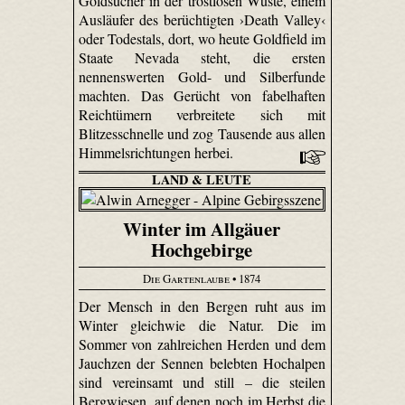
Goldsucher in der trostlosen Wüste, einem
Ausläufer des berüchtigten ›Death Valley‹
oder Todestals, dort, wo heute Gol­dfield im
Staate Nevada steht, die ersten
nennenswerten Gold- und Silberfunde
machten. Das Gerücht von fabelhaften
Reichtümern verbreitete sich mit
Blitzesschnelle und zog Tausende aus allen
Himmelsrichtungen herbei.
LAND & LEUTE
Winter im Allgäuer
Hochgebirge
Die Gartenlaube
• 1874
Der Mensch in den Bergen ruht aus im
Winter gleichwie die Natur. Die im
Sommer von zahlreichen Herden und dem
Jauchzen der Sennen belebten Hochalpen
sind vereinsamt und still – die steilen
Bergwiesen, auf denen noch im Herbst die