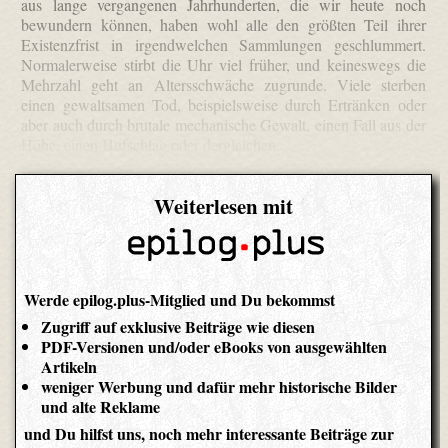
aus lange vergangenen Jahrhunderten, die wir heute noch
bewundern können, haben wohl alle den größten Teil ihrer
Existenzfrist in irgendwelchen Sammlungen geschlummert.
Normalerweise stirbt die Uhr viel früher, und keineswegs die
Mehrzahl geht an Altersschwäche zugrunde. Viele sterben
einen gewaltsamen Tod, beispielsweise durch Ertränken oder
aber auch durch brutale mechanische Gewalt, einen Fall aus der
Höhe, einen Hufschlag oder dergleichen.
Weiterlesen mit
Werde epilog.plus-Mitglied und Du bekommst
Zugriff auf exklusive Beiträge wie diesen
PDF-Versionen und/oder eBooks von ausgewählten
Artikeln
weniger Werbung und dafür mehr historische Bilder
und alte Reklame
und Du hilfst uns, noch mehr interessante Beiträge zur