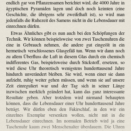
endlich gar von Pflanzensamen berichtet wird, die 4000 Jahre in
ägyptischen Pyramiden lagen und doch noch keimten (eine
Geschichte, die übrigens sehr zweifelhaft ist), so wird man
jedenfalls die Ruhezeit des Samens nicht in die Lebensdauer mit
einrechnen dürfen.
Etwas Ähnliches gibt es nun auch bei den Schöpfungen der
Technik. Wir können beispielsweise von zwei Taschenuhren die
eine in Gebrauch nehmen, die andere gut eingeölt in ein
hermetisch verschlossenes Glasgefäß tun. Wenn wir dann noch
zu allem Überfluss die Luft in diesem Glas durch ein chemisch
indifferentes Gas, beispielsweise durch Stickstoff, ersetzen, so
wird diese Uhr theoretisch wenigstens hunderttausend Jahre
hindurch unverändert bleiben. Sie wird, wenn einer sie dann
aufzieht, ruhig weiter gehen müssen, und wenn sie auf unsere
Zeit einreguliert war und der Tag sich in seiner Länge
inzwischen merklich geändert hat, kann das ganz interessante
Resultate geben. Aber trotzdem wird niemand behaupten
können, dass die Lebensdauer einer Uhr hunderttausend Jahre
beträgt. Wir dürfen eben den Fakir­schlaf, in den wir ein
einzelnes Exemplar versenken wollen, nicht mit in die
Lebensdauer einrechnen. Im normalen Betrieb wird ja eine
Taschenuhr kaum zwei Menschenalter überdauern. Die Uhren