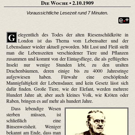
Die Woche
• 2.10.1909
Voraussichtliche Lesezeit rund 7 Minuten.
G
elegentlich des Todes der alten Riesenschildkröte in
London ist das Thema vom Lebensalter und der
Lebensdauer wieder aktuell geworden. Mit Lust und Fleiß stellt
man die Lebenszeiten verschiedener Tiere und Pflanzen
zusammen und kommt von der Eintagsfliege, die als geflügeltes
Insekt nur wenige Stunden lebt, zu den uralten
Drachenbäumen, deren einige bis zu 4000 Jahresringe
aufgewiesen haben. Fürwahr eine erschöpfende
Mannigfaltigkeit der Lebensdauer, und kein Gesetz lässt sich
dafür finden. Große Tiere, wie der Elefant, werden mehrere
Hundert Jahre alt, aber auch kleines Volk, wie Kröten oder
Raben, bringen es auf mehr als hundert Jahre.
Dass lebendige Wesen
sterben müssen, ist
schließlich eine
Binsenweisheit. Weniger
bekannt am Ende, dass man