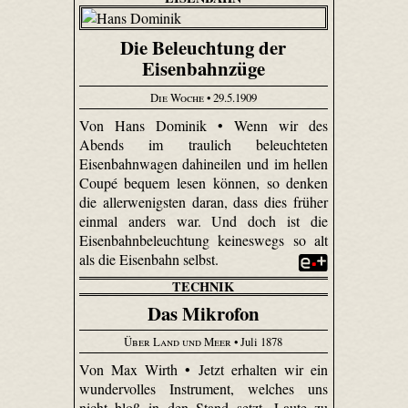
Die Beleuchtung der
Eisenbahnzüge
Die Woche
• 29.5.1909
Von Hans Dominik • Wenn wir des
Abends im traulich beleuchteten
Eisenbahnwagen dahineilen und im hellen
Coupé bequem lesen können, so denken
die allerwenigsten daran, dass dies früher
einmal anders war. Und doch ist die
Eisenbahnbeleuchtung keineswegs so alt
als die Eisenbahn selbst.
TECHNIK
Das Mikrofon
Über Land und Meer
• Juli 1878
Von Max Wirth • Jetzt erhalten wir ein
wundervolles Instrument, welches uns
nicht bloß in den Stand setzt, Laute zu