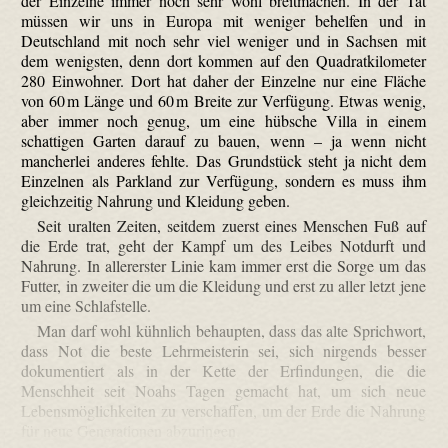
der Einzelne immer noch sehr wohl breitmachen. In der Tat
müssen wir uns in Europa mit weniger behelfen und in
Deutschland mit noch sehr viel weniger und in Sachsen mit
dem wenigsten, denn dort kommen auf den Quadratkilometer
280 Einwohner. Dort hat daher der Einzelne nur eine Fläche
von 60 m Länge und 60 m Breite zur Verfügung. Etwas wenig,
aber immer noch genug, um eine hübsche Villa in einem
schattigen Garten darauf zu bauen, wenn – ja wenn nicht
mancherlei anderes fehlte. Das Grundstück steht ja nicht dem
Einzelnen als Parkland zur Verfügung, sondern es muss ihm
gleichzeitig Nahrung und Kleidung geben.
Seit uralten Zeiten, seitdem zuerst eines Menschen Fuß auf
die Erde trat, geht der Kampf um des Leibes Notdurft und
Nahrung. In allererster Linie kam immer erst die Sorge um das
Futter, in zweiter die um die Kleidung und erst zu aller letzt jene
um eine Schlafstelle.
Man darf wohl kühnlich behaupten, dass das alte Sprichwort,
dass Not die beste Lehrmeisterin sei, sich nirgends besser
dokumentiert als in der Kette der Erfindungen, die die
Menschheit seit Noahs Tagen gemacht hat, um sich neue
Lebensmöglichkeiten zu verschaffen, um der Erde die Nahrung
für neue Generationen abzuringen.