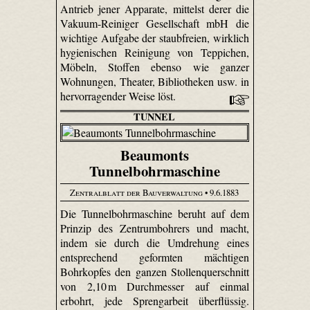
Antrieb jener Apparate, mittelst derer die
Vakuum-Reiniger Gesellschaft mbH die
wichtige Aufgabe der staubfreien, wirklich
hygienischen Reinigung von Teppichen,
Möbeln, Stoffen ebenso wie ganzer
Wohnungen, Theater, Bibliotheken usw. in
hervorragender Weise löst.
TUNNEL
Beaumonts
Tunnelbohrmaschine
Zentralblatt der Bauverwaltung
• 9.6.1883
Die Tunnelbohrmaschine beruht auf dem
Prinzip des Zentrum­bohrers und macht,
indem sie durch die Umdrehung eines
entsprechend geformten mächtigen
Bohrkopfes den ganzen Stollen­quer­schnitt
von 2,10 m Durchmesser auf einmal
erbohrt, jede Sprengarbeit überflüssig.