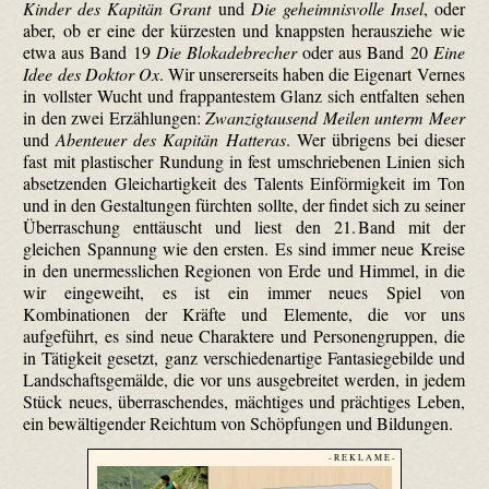
Kinder des Kapitän Grant
und
Die geheimnisvolle Insel
, oder
aber, ob er eine der kürzesten und knappsten herausziehe wie
etwa aus Band 19
Die Blokadebrecher
oder aus Band 20
Eine
Idee des Doktor Ox
. Wir unsererseits haben die Eigenart Vernes
in vollster Wucht und frappantestem Glanz sich entfalten sehen
in den zwei Erzählungen:
Zwanzigtausend Meilen unterm Meer
und
Abenteuer des Kapitän Hatteras
. Wer übrigens bei dieser
fast mit plastischer Rundung in fest umschriebenen Linien sich
absetzenden Gleichartigkeit des Talents Einförmigkeit im Ton
und in den Gestaltungen fürchten sollte, der findet sich zu seiner
Überraschung enttäuscht und liest den 21. Band mit der
gleichen Spannung wie den ersten. Es sind immer neue Kreise
in den unermesslichen Regionen von Erde und Himmel, in die
wir eingeweiht, es ist ein immer neues Spiel von
Kombinationen der Kräfte und Elemente, die vor uns
aufgeführt, es sind neue Charaktere und Personengruppen, die
in Tätigkeit gesetzt, ganz verschiedenartige Fantasiegebilde und
Landschaftsgemälde, die vor uns ausgebreitet werden, in jedem
Stück neues, überraschendes, mächtiges und prächtiges Leben,
ein bewältigender Reichtum von Schöpfungen und Bildungen.
- R E K L A M E -