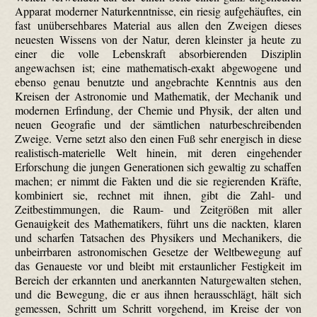
Apparat moderner Naturkenntnisse, ein riesig aufgehäuftes, ein
fast unübersehbares Material aus allen den Zweigen dieses
neuesten Wissens von der Natur, deren kleinster ja heute zu
einer die volle Lebenskraft absorbierenden Disziplin
angewachsen ist; eine mathematisch-exakt abgewogene und
ebenso genau benutzte und angebrachte Kenntnis aus den
Kreisen der Astronomie und Mathematik, der Mechanik und
modernen Erfindung, der Chemie und Physik, der alten und
neuen Geografie und der sämtlichen naturbeschreibenden
Zweige. Verne setzt also den einen Fuß sehr energisch in diese
realistisch-materielle Welt hinein, mit deren eingehender
Erforschung die jungen Generationen sich gewaltig zu schaffen
machen; er nimmt die Fakten und die sie regierenden Kräfte,
kombiniert sie, rechnet mit ihnen, gibt die Zahl- und
Zeitbestimmungen, die Raum- und Zeitgrößen mit aller
Genauigkeit des Mathematikers, führt uns die nackten, klaren
und scharfen Tatsachen des Physikers und Mechanikers, die
unbeirrbaren astronomischen Gesetze der Weltbewegung auf
das Genaueste vor und bleibt mit erstaunlicher Festigkeit im
Bereich der erkannten und anerkannten Naturgewalten stehen,
und die Bewegung, die er aus ihnen herausschlägt, hält sich
gemessen, Schritt um Schritt vorgehend, im Kreise der von