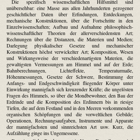
Die spezifisch wissenschaftlichen Hilfsmittel sind
unübersehbar: eine Masse aus allen Jahrhunderten gezogener
geschichtlicher Daten über Erfindungen, Entdeckungen,
mechanische Konstruktionen, über die Fortschritte in den
Einzelwissenschaften; Aufbau und Aufnahme philosophisch-
wissenschaftlicher Theorien der allerverschiedensten Art;
Rechnungen über die Distanzen, die Materien und Medien;
Darlegung physikalischer Gesetze und mechanischer
Konstruktionen höchst verwickelter Art; Komposition, Wesen
und Wirkungsweise der verschiedenartigsten Materien, die
gewaltigsten Vermessungen am Himmel und auf der Erde;
Bahnberechnungen, Lichteffekte, Temperaturmaße,
Höhenmessungen, Gesetze der Schwere, Bestimmung der
Anfangs- und Endgeschwindigkeit fliegender Körper unter
Einwirkung mannigfach sich kreuzender Kräfte; die ungelösten
Fragen des Himmels, so über die Mondbewohner, den Bau der
Erdrinde und die Komposition des Erdinnern bis in riesige
Tiefen, die auf dem Festland und in den Meeren vorkommenden
organischen Schöpfungen und die vorweltlichen Gebilde;
Operationen, Rechnungsaufgaben, Instrumente und Apparate
der mannigfachsten und sinnreichsten Art usw. Kurz, die
Aufzählung ginge ins Ungemessene.