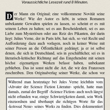
Voraussichtliche Lesezeit rund 8 Minuten.
D
er Mann ein Original; eine vollkommene Novität seine
Werke! Wie der Autor es liebt, in seinen Romanen
unbekannte Gewalten spielen zu lassen, so scheint er es mit
seinem Leben zu halten; sei es aus Bescheidenheit, sei es aus
Liebe zum Mysteriösen oder aus Reiz des Pikanten, der darin
liegt: Julius Verne, der in Paris lebt, hat sich, so viel Recht und
Aufforderung dazu auch vorlagen, noch in keiner Weise mit
seiner Person an die Öffentlichkeit gedrängt; ja er ist selbst
denen, die sich in Deutschland, seis in geschäftlicher, sei es in
literarisch-kritischer Richtung auf das Eingehendste mit seinen
höchst eigenartigen Werken befasst haben, unbekannt
geblieben. Das ist sonst nicht die Art, die wir den Franzosen
zuschreiben.
Den Originalverlag seiner Werke, die schon vor
Während man heutzutage bei Jules Verne leichthin vom
›Altvater der Science Fiction Literatur‹ spricht, hatte man
damals, zumal der Begriff ›Science Fiction‹ auch noch längst
nicht erfunden war, einige Schwierigkeiten damit, sein Werk
einzuordnen und überhaupt die richtigen Worte für das
›kolossal Neue‹ seines Werks zu finden. Dies dokumentiert