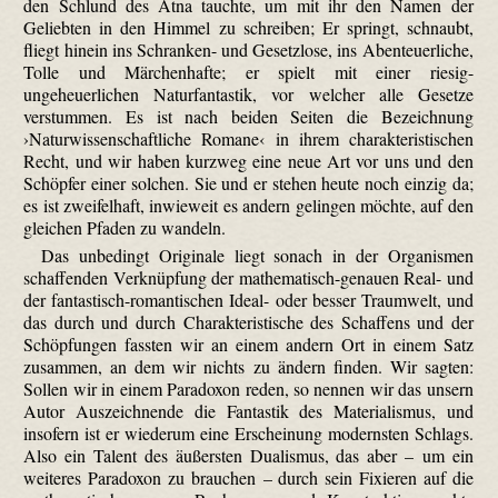
den Schlund des Ätna tauchte, um mit ihr den Namen der
Geliebten in den Himmel zu schreiben; Er springt, schnaubt,
fliegt hinein ins Schranken- und Gesetzlose, ins Abenteuerliche,
Tolle und Märchenhafte; er spielt mit einer riesig-
ungeheuerlichen Naturfantastik, vor welcher alle Gesetze
verstummen. Es ist nach beiden Seiten die Bezeichnung
›Naturwissenschaftliche Romane‹ in ihrem charakteristischen
Recht, und wir haben kurzweg eine neue Art vor uns und den
Schöpfer einer solchen. Sie und er stehen heute noch einzig da;
es ist zweifelhaft, inwieweit es andern gelingen möchte, auf den
gleichen Pfaden zu wandeln.
Das unbedingt Originale liegt sonach in der Organismen
schaffenden Verknüpfung der mathematisch-genauen Real- und
der fantastisch-romantischen Ideal- oder besser Traumwelt, und
das durch und durch Charakteristische des Schaffens und der
Schöpfungen fassten wir an einem andern Ort in einem Satz
zusammen, an dem wir nichts zu ändern finden. Wir sagten:
Sollen wir in einem Paradoxon reden, so nennen wir das unsern
Autor Auszeichnende die Fantastik des Materialismus, und
insofern ist er wiederum eine Erscheinung modernsten Schlags.
Also ein Talent des äußersten Dualismus, das aber – um ein
weiteres Paradoxon zu brauchen – durch sein Fixieren auf die