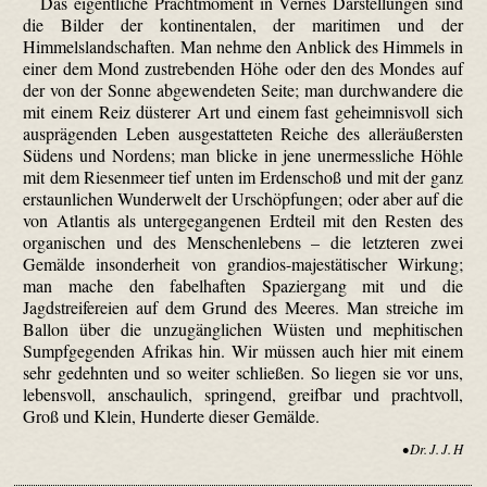
Das eigentliche Prachtmoment in Vernes Darstellungen sind
die Bilder der kontinentalen, der maritimen und der
Himmelslandschaften. Man nehme den Anblick des Himmels in
einer dem Mond zustrebenden Höhe oder den des Mondes auf
der von der Sonne abgewendeten Seite; man durchwandere die
mit einem Reiz düsterer Art und einem fast geheimnisvoll sich
ausprägenden Leben ausgestatteten Reiche des alleräußersten
Südens und Nordens; man blicke in jene unermessliche Höhle
mit dem Riesenmeer tief unten im Erdenschoß und mit der ganz
erstaunlichen Wunderwelt der Urschöpfungen; oder aber auf die
von Atlantis als untergegangenen Erdteil mit den Resten des
organischen und des Menschenlebens – die letzteren zwei
Gemälde insonderheit von grandios-majestätischer Wirkung;
man mache den fabelhaften Spaziergang mit und die
Jagdstreifereien auf dem Grund des Meeres. Man streiche im
Ballon über die unzugänglichen Wüsten und mephitischen
Sumpfgegenden Afrikas hin. Wir müssen auch hier mit einem
sehr gedehnten und so weiter schließen. So liegen sie vor uns,
lebensvoll, anschaulich, springend, greifbar und prachtvoll,
Groß und Klein, Hunderte dieser Gemälde.
• Dr. J. J. H