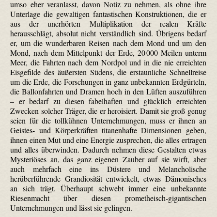
umso eher veranlasst, davon Notiz zu nehmen, als ohne ihre
Unterlage die gewaltigen fantastischen Konstruktionen, die er
aus der unerhörten Multiplikation der realen Kräfte
herausschlägt, absolut nicht verständlich sind. Übrigens bedarf
er, um die wunderbaren Reisen nach dem Mond und um den
Mond, nach dem Mittelpunkt der Erde, 20 000 Meilen unterm
Meer, die Fahrten nach dem Nordpol und in die nie erreichten
Eisgefilde des äußersten Südens, die erstaunliche Schnellreise
um die Erde, die Forschungen in ganz unbekannten Erdgürteln,
die Ballonfahrten und Dramen hoch in den Lüften auszuführen
– er bedarf zu diesen fabelhaften und glücklich erreichten
Zwecken solcher Träger, die er heroisiert. Damit sie groß genug
seien für die tollkühnen Unternehmungen, muss er ihnen an
Geistes- und Körperkräften titanenhafte Dimensionen geben,
ihnen einen Mut und eine Energie zusprechen, die alles ertragen
und alles überwinden. Dadurch nehmen diese Gestalten etwas
Mysteriöses an, das ganz eigenen Zauber auf sie wirft, aber
auch mehrfach eine ins Düstere und Melancholische
herüberführende Grandiosität entwickelt, etwas Dämonisches
an sich trägt. Überhaupt schwebt immer eine unbekannte
Riesenmacht über diesen prometheisch-gigantischen
Unternehmungen und lässt sie gelingen.