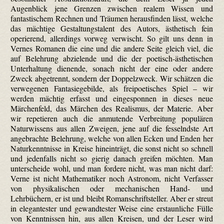
Augenblick jene Grenzen zwischen realem Wissen und
fantastischem Rechnen und Träumen herausfinden lässt, welche
das mächtige Gestaltungstalent des Autors, ästhetisch fein
operierend, allerdings vorweg verwischt. So gilt uns denn in
Vernes Romanen die eine und die andere Seite gleich viel, die
auf Belehrung abzielende und die der poetisch-ästhetischen
Unterhaltung dienende, sonach nicht der eine oder andere
Zweck abgetrennt, sondern der Doppelzweck. Wir schätzen die
verwegenen Fantasiegebilde, als freipoetisches Spiel – wir
werden mächtig erfasst und eingesponnen in dieses neue
Märchenfeld, das Märchen des Realismus, der Materie. Aber
wir repetieren auch die anmutende Verbreitung populären
Naturwissens aus allen Zweigen, jene auf die fesselndste Art
angebrachte Belehrung, welche von allen Ecken und Enden her
Naturkenntnisse in Kreise hineinträgt, die sonst nicht so schnell
und jedenfalls nicht so gierig danach greifen möchten. Man
unterscheide wohl, und man fordere nicht, was man nicht darf:
Verne ist nicht Mathematiker noch Astronom, nicht Verfasser
von physikalischen oder mechanischen Hand- und
Lehrbüchern, er ist und bleibt Romanschriftsteller. Aber er streut
in elegantester und gewandtester Weise eine erstaunliche Fülle
von Kenntnissen hin, aus allen Kreisen, und der Leser wird