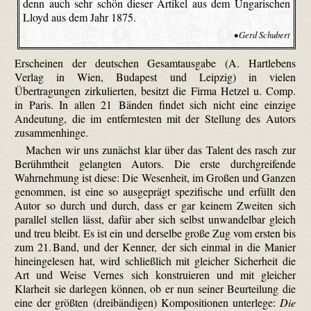
denn auch sehr schön dieser Artikel aus dem Ungarischen
Lloyd aus dem Jahr 1875.
• Gerd Schubert
Erscheinen der deutschen Gesamtausgabe (A. Hartlebens
Verlag in Wien, Budapest und Leipzig) in vielen
Übertragungen zirkulierten, besitzt die Firma Hetzel u. Comp.
in Paris. In allen 21 Bänden findet sich nicht eine einzige
Andeutung, die im entferntesten mit der Stellung des Autors
zusammenhinge.
Machen wir uns zunächst klar über das Talent des rasch zur
Berühmtheit gelangten Autors. Die erste durchgreifende
Wahrnehmung ist diese: Die Wesenheit, im Großen und Ganzen
genommen, ist eine so ausgeprägt spezifische und erfüllt den
Autor so durch und durch, dass er gar keinem Zweiten sich
parallel stellen lässt, dafür aber sich selbst unwandelbar gleich
und treu bleibt. Es ist ein und derselbe große Zug vom ersten bis
zum 21. Band, und der Kenner, der sich einmal in die Manier
hineingelesen hat, wird schließlich mit gleicher Sicherheit die
Art und Weise Vernes sich konstruieren und mit gleicher
Klarheit sie darlegen können, ob er nun seiner Beurteilung die
eine der größten (dreibändigen) Kompositionen unterlege:
Die