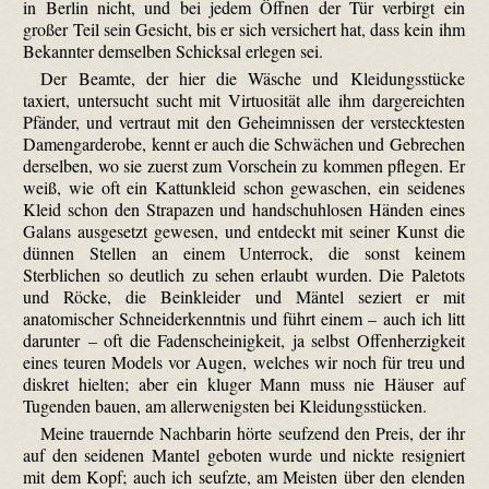
in Berlin nicht, und bei jedem Öffnen der Tür verbirgt ein
großer Teil sein Gesicht, bis er sich versichert hat, dass kein ihm
Bekannter demselben Schicksal erlegen sei.
Der Beamte, der hier die Wäsche und Kleidungsstücke
taxiert, untersucht sucht mit Virtuosität alle ihm dargereichten
Pfänder, und vertraut mit den Geheimnissen der verstecktesten
Damengarderobe, kennt er auch die Schwächen und Gebrechen
derselben, wo sie zuerst zum Vorschein zu kommen pflegen. Er
weiß, wie oft ein Kattunkleid schon gewaschen, ein seidenes
Kleid schon den Strapazen und hand­schuh­losen Händen eines
Galans ausgesetzt gewesen, und entdeckt mit seiner Kunst die
dünnen Stellen an einem Unterrock, die sonst keinem
Sterblichen so deutlich zu sehen erlaubt wurden. Die Paletots
und Röcke, die Beinkleider und Mäntel seziert er mit
anatomischer Schneiderkenntnis und führt einem – auch ich litt
darunter – oft die Fadenscheinigkeit, ja selbst Offenherzigkeit
eines teuren Models vor Augen, welches wir noch für treu und
diskret hielten; aber ein kluger Mann muss nie Häuser auf
Tugenden bauen, am allerwenigsten bei Kleidungsstücken.
Meine trauernde Nachbarin hörte seufzend den Preis, der ihr
auf den seidenen Mantel geboten wurde und nickte resigniert
mit dem Kopf; auch ich seufzte, am Meisten über den elenden