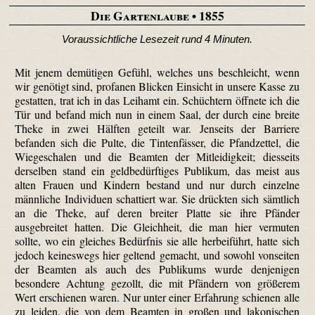
Die Gartenlaube
• 1855
Voraussichtliche Lesezeit rund 4 Minuten.
Mit jenem demütigen Gefühl, welches uns beschleicht, wenn
wir genötigt sind, profanen Blicken Einsicht in unsere Kasse zu
gestatten, trat ich in das Leihamt ein. Schüchtern öffnete ich die
Tür und befand mich nun in einem Saal, der durch eine breite
Theke in zwei Hälften geteilt war. Jenseits der Barriere
befanden sich die Pulte, die Tintenfässer, die Pfandzettel, die
Wiege­schalen und die Beamten der Mitleidig­keit; diesseits
derselben stand ein geldbedürftiges Publikum, das meist aus
alten Frauen und Kindern bestand und nur durch einzelne
männliche Individuen schattiert war. Sie drückten sich sämtlich
an die Theke, auf deren breiter Platte sie ihre Pfänder
ausgebreitet hatten. Die Gleichheit, die man hier vermuten
sollte, wo ein gleiches Bedürfnis sie alle herbeiführt, hatte sich
jedoch keineswegs hier geltend gemacht, und sowohl vonseiten
der Beamten als auch des Publikums wurde denjenigen
besondere Achtung gezollt, die mit Pfändern von größerem
Wert erschienen waren. Nur unter einer Erfahrung schienen alle
zu leiden, die von dem Beamten in großen und lakonischen