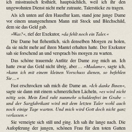
ich misstrauisch festhielt, hauptsächlich, weil ich ihr den
ungewohnten Dienst nicht mehr zutraute, Talerstücke zu tragen.
Als ich unten auf den Hausflur kam, stand jene junge Dame
vor einem unangenehmen Mann mit Stock und Blechschild,
dem sie das Geld gab.
Was?
, rief der Exekutor,
da fehlt noch ein Taler.
Die Dame bat flehentlich, sich denselben Morgen zu holen,
da sie nicht mehr auf ihren Mantel erhalten hatte. Der Exekutor
sah sie forschend an und versprach bis morgen zu warten.
Das schöne trauernde Antlitz der Dame zog mich an. Ich
hatte zwar das Geld nicht übrig, aber …
Madame
, sagte ich,
kann ich mit einem kleinen Vorschuss dienen, so befehlen
Sie …
Fast erschrocken sah mich die Dame an.
Ich danke Ihnen
,
sagte sie dann mit einem schmerzlichen Lächeln,
es wird nicht
nötig sein. Mein Emil ruht nunmehr schuldenfrei im Grabe –
und der Sargfabrikant wird mit dem letzten Taler wohl auch
noch einige Tage warten. Und mich wird Gott doch nicht ganz
verlassen.
Sie verneigte sich still und ging. Ich sah ihr lange nach. Die
Aufopferung der jungen, schönen Frau für den toten Gatten