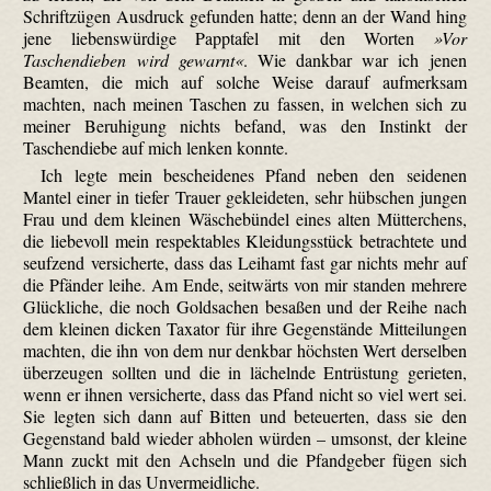
Schriftzügen Ausdruck gefunden hatte; denn an der Wand hing
jene liebenswürdige Papptafel mit den Worten
Vor
Taschendieben wird gewarnt
. Wie dankbar war ich jenen
Beamten, die mich auf solche Weise darauf aufmerksam
machten, nach meinen Taschen zu fassen, in welchen sich zu
meiner Beruhigung nichts befand, was den Instinkt der
Taschendiebe auf mich lenken konnte.
Ich legte mein bescheidenes Pfand neben den seidenen
Mantel einer in tiefer Trauer gekleideten, sehr hübschen jungen
Frau und dem kleinen Wäschebündel eines alten Mütterchens,
die liebevoll mein respektables Kleidungsstück betrachtete und
seufzend versicherte, dass das Leihamt fast gar nichts mehr auf
die Pfänder leihe. Am Ende, seitwärts von mir standen mehrere
Glückliche, die noch Goldsachen besaßen und der Reihe nach
dem kleinen dicken Taxator für ihre Gegenstände Mitteilungen
machten, die ihn von dem nur denkbar höchsten Wert derselben
überzeugen sollten und die in lächelnde Entrüstung gerieten,
wenn er ihnen versicherte, dass das Pfand nicht so viel wert sei.
Sie legten sich dann auf Bitten und beteuerten, dass sie den
Gegenstand bald wieder abholen würden – umsonst, der kleine
Mann zuckt mit den Achseln und die Pfandgeber fügen sich
schließlich in das Unvermeidliche.