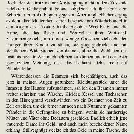
Rock, der sich trotz meiner Anstrengung nicht in dem Zustande
tadelloser Gediegenheit befand, obgleich ich ihn noch dem
Schneider zum Aufbügeln gegeben. Aber unglücklicher erging
es dem alten Mütterchen, deren bescheidenes Wäschebündel in
den Augen des Taxators hartherzig ohne Wert blieb, und die
Arme, die das Beste und Wertvollste ihrer Wirtschaft
zusammengesucht, um durch wenige Groschen vielleicht den
Hunger ihrer Kinder zu stillen, sie ging gedrückt und mit
sichtlichem Widerstreben von dannen, ohne die Wohltaten des
Instituts noch in Anspruch nehmen zu können und mit der fester
gewurzelten Meinung, dass das Leihamt nichts mehr auf
Pfänder leihe.
Währenddessen die Beamten sich beschäftigten, auch das
jetzt in meinen Augen gesunkene Kleidungsstück unter die
Insassen des Hauses aufzunehmen, sah ich den Beamten immer
weiter schreiten und Wäsche, Kleider, Kessel und Tuchsachen
in den Hintergrund verschwinden, wo ein Beamter von Zeit zu
Zeit erschien, um die ferner nur noch nach Nummern gekannten
Pfänder in die Gefängnisse zu bringen, wohin sie hartherzige
Mütter und Väter ohne Bedauern geschickt. Endlich erhielt jene
trauernde Dame ihr Geld, und auch mein bescheidener Name
erklang. Stillvergnügt steckte ich das Geld in meine Tasche, die