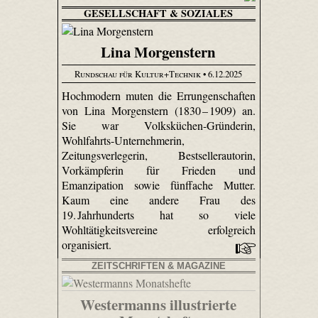
GESELLSCHAFT & SOZIALES
Lina Morgenstern
Rundschau für Kultur+Technik
• 6.12.2025
Hochmodern muten die Errungenschaften
von Lina Morgenstern (1830 – 1909) an.
Sie war Volks­küchen-Gründerin,
Wohlfahrts-Unter­nehmerin,
Zeitungsverlegerin, Bestsellerautorin,
Vorkämpferin für Frieden und
Emanzipation sowie fünffache Mutter.
Kaum eine andere Frau des
19. Jahrhunderts hat so viele
Wohltätigkeitsvereine erfolgreich
organisiert.
ZEITSCHRIFTEN & MAGAZINE
Westermanns illustrierte