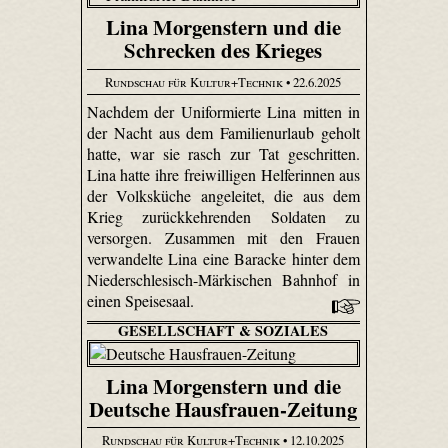
Lina Morgenstern und die
Schrecken des Krieges
Rundschau für Kultur+Technik
• 22.6.2025
Nachdem der Uniformierte Lina mitten in
der Nacht aus dem Familienurlaub geholt
hatte, war sie rasch zur Tat geschritten.
Lina hatte ihre freiwilligen Helferinnen aus
der Volksküche angeleitet, die aus dem
Krieg zurückkehrenden Soldaten zu
versorgen. Zusammen mit den Frauen
verwandelte Lina eine Baracke hinter dem
Nieder­schle­sisch-Märki­schen Bahnhof in
einen Speisesaal.
GESELLSCHAFT & SOZIALES
Lina Morgenstern und die
Deutsche Hausfrauen-Zeitung
Rundschau für Kultur+Technik
• 12.10.2025