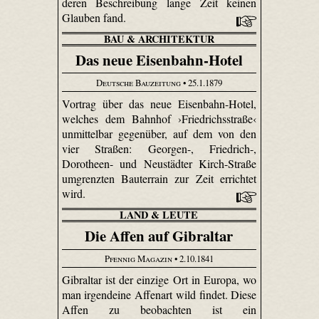
deren Beschreibung lange Zeit keinen
Glauben fand.
BAU & ARCHITEKTUR
Das neue Eisenbahn-Hotel
Deutsche Bauzeitung
• 25.1.1879
Vortrag über das neue Eisenbahn-Hotel,
welches dem Bahnhof ›Friedrichsstraße‹
unmittelbar gegenüber, auf dem von den
vier Straßen: Georgen-, Friedrich-,
Dorotheen- und Neustädter Kirch-Straße
umgrenzten Bauterrain zur Zeit errichtet
wird.
LAND & LEUTE
Die Affen auf Gibraltar
Pfennig Magazin
• 2.10.1841
Gibraltar ist der einzige Ort in Europa, wo
man irgendeine Affenart wild findet. Diese
Affen zu beobachten ist ein