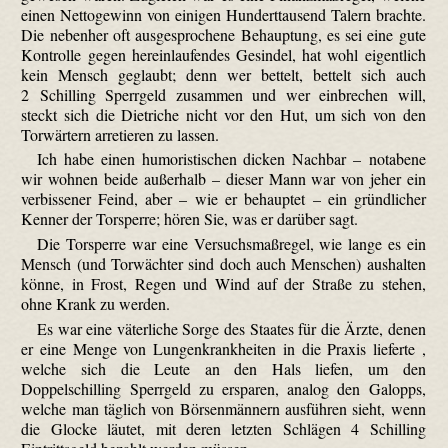
einen Nettogewinn von einigen Hunderttausend Talern brachte.
Die nebenher oft ausgesprochene Behauptung, es sei eine gute
Kontrolle gegen hereinlaufendes Gesindel, hat wohl eigentlich
kein Mensch geglaubt; denn wer bettelt, bettelt sich auch
2 Schilling Sperrgeld zusammen und wer einbrechen will,
steckt sich die Dietriche nicht vor den Hut, um sich von den
Torwärtern arretieren zu lassen.
Ich habe einen humoristischen dicken Nachbar – notabene
wir wohnen beide außerhalb – dieser Mann war von jeher ein
verbissener Feind, aber – wie er behauptet – ein gründlicher
Kenner der Torsperre; hören Sie, was er darüber sagt.
Die Torsperre war eine Versuchsmaßregel, wie lange es ein
Mensch (und Torwächter sind doch auch Menschen) aushalten
könne, in Frost, Regen und Wind auf der Straße zu stehen,
ohne Krank zu werden.
Es war eine väterliche Sorge des Staates für die Ärzte, denen
er eine Menge von Lungenkrankheiten in die Praxis lieferte ,
welche sich die Leute an den Hals liefen, um den
Doppelschilling Sperrgeld zu ersparen, analog den Galopps,
welche man täglich von Börsenmännern ausführen sieht, wenn
die Glocke läutet, mit deren letzten Schlägen 4 Schilling