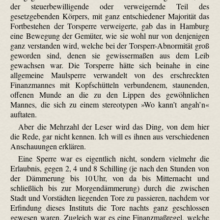
der steuerbewilligende oder verweigernde Teil des
gesetzgebenden Körpers, mit ganz entschiedener Majorität das
Fortbestehen der Torsperre verweigerte, gab das in Hamburg
eine Bewegung der Gemüter, wie sie wohl nur von denjenigen
ganz verstanden wird, welche bei der Torsperr-Abnormität groß
geworden sind, denen sie gewissermaßen aus dem Leib
gewachsen war. Die Torsperre hätte sich beinahe in eine
allgemeine Maulsperre verwandelt von des erschreckten
Finanzmannes mit Kopfschütteln verbundenem, staunenden,
offenen Munde an die zu den Lippen des gewöhnlichen
Mannes, die sich zu einem stereotypen »Wo kann’t angah’n«
auftaten.
Aber die Mehrzahl der Leser wird das Ding, von dem hier
die Rede, gar nicht kennen. Ich will es ihnen aus verschiedenen
Anschauungen erklären.
Eine Sperre war es eigentlich nicht, sondern vielmehr die
Erlaubnis, gegen 2, 4 und 8 Schilling (je nach den Stunden von
der Dämmerung bis 10 Uhr, von da bis Mitternacht und
schließlich bis zur Morgendämmerung) durch die zwischen
Stadt und Vorstädten liegenden Tore zu passieren, nachdem vor
Erfindung dieses Instituts die Tore nachts ganz geschlossen
gewesen waren. Zugleich war es eine Finanzmaßregel, welche