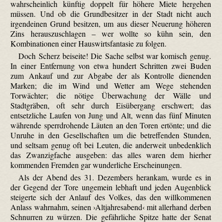
wahrscheinlich künftig doppelt für höhere Miete hergehen
müssen. Und ob die Grundbesitzer in der Stadt nicht auch
irgendeinen Grund besitzen, um aus dieser Neuerung höheren
Zins herauszuschlagen – wer wollte so kühn sein, den
Kombinationen einer Hauswirtsfantasie zu folgen.
Doch Scherz beiseite! Die Sache selbst war komisch genug.
In einer Entfernung von etwa hundert Schritten zwei Buden
zum Ankauf und zur Abgabe der als Kontrolle dienenden
Marken; die im Wind und Wetter am Wege stehenden
Torwächter; die nötige Überwachung der Wälle und
Stadtgräben, oft sehr durch Eisübergang erschwert; das
entsetzliche Laufen von Jung und Alt, wenn das fünf Minuten
währende sperrdrohende Läuten an den Toren ertönte; und die
Unruhe in den Gesellschaften um die betreffenden Stunden,
und seltsam genug oft bei Leuten, die anderweit unbedenklich
das Zwanzigfache ausgeben: das alles waren dem hierher
kommenden Fremden gar wunderliche Erscheinungen.
Als der Abend des 31. Dezembers herankam, wurde es in
der Gegend der Tore ungemein lebhaft und jeden Augenblick
steigerte sich der Anlauf des Volkes, das den willkommenen
Anlass wahrnahm, seinen ›Altjahresabend‹ mit allerhand derben
Schnurren zu würzen. Die gefährliche Spitze hatte der Senat