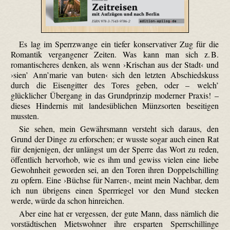
Es lag im Sperrzwange ein tiefer konservativer Zug für die
Romantik vergangener Zeiten. Was kann man sich z. B.
romantischeres denken, als wenn ›Krischan aus der Stadt‹ und
›sien’ Ann’marie van buten‹ sich den letzten Abschiedskuss
durch die Eisengitter des Tores geben, oder – welch’
glücklicher Übergang in das Grundprinzip moderner Praxis! –
dieses Hindernis mit landesüblichen Münzsorten beseitigen
mussten.
Sie sehen, mein Gewährsmann versteht sich daraus, den
Grund der Dinge zu erforschen; er wusste sogar auch einen Rat
für denjenigen, der unlängst um der Sperre das Wort zu reden,
öffentlich hervorhob, wie es ihm und gewiss vielen eine liebe
Gewohnheit geworden sei, an den Toren ihren Doppelschilling
zu opfern. Eine ›Büchse für Narren‹, meint mein Nachbar, dem
ich nun übrigens einen Sperrriegel vor den Mund stecken
werde, würde da schon hinreichen.
Aber eine hat er vergessen, der gute Mann, dass nämlich die
vorstädtischen Mietswohner ihre ersparten Sperrschillinge