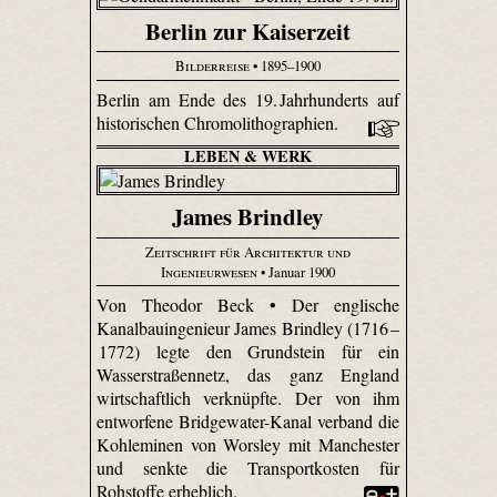
Berlin zur Kaiserzeit
Bilderreise
• 1895–1900
Berlin am Ende des 19. Jahrhunderts auf
historischen Chromolithographien.
LEBEN & WERK
James Brindley
Zeitschrift für Architektur und
Ingenieurwesen
• Januar 1900
Von Theodor Beck • Der englische
Kanalbauingenieur James Brindley (1716 –
1772) legte den Grundstein für ein
Wasserstraßennetz, das ganz England
wirtschaftlich verknüpfte. Der von ihm
entworfene Bridge­water-Kanal verband die
Kohleminen von Worsley mit Manchester
und senkte die Transportkosten für
Rohstoffe erheblich.