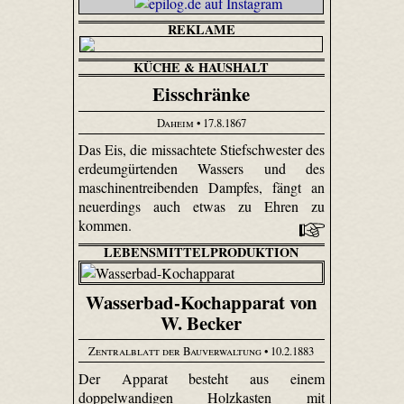
REKLAME
KÜCHE & HAUSHALT
Eisschränke
Daheim
• 17.8.1867
Das Eis, die missachtete Stiefschwester des
erdeum­gürtenden Wassers und des
maschinen­treibenden Dampfes, fängt an
neuerdings auch etwas zu Ehren zu
kommen.
LEBENSMITTELPRODUKTION
Wasserbad-Kochapparat von
W. Becker
Zentralblatt der Bauverwaltung
• 10.2.1883
Der Apparat besteht aus einem
doppelwandigen Holzkasten mit