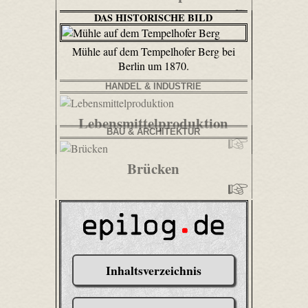
DAS HISTORISCHE BILD
Mühle auf dem Tempelhofer Berg bei
Berlin um 1870.
HANDEL & INDUSTRIE
Lebensmittelproduktion
BAU & ARCHITEKTUR
Brücken
Inhaltsverzeichnis