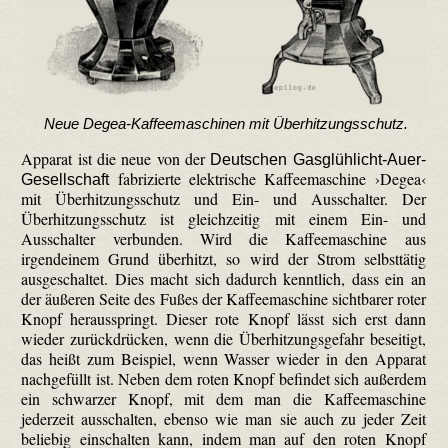
Neue Degea-Kaffeemaschinen mit Überhitzungsschutz.
Apparat ist die neue von der
Deutschen Gasglühlicht-Auer-
fabrizierte elektrische Kaffeemaschine ›Degea‹
Gesellschaft
mit Überhitzungsschutz und Ein- und Ausschalter. Der
Überhitzungsschutz ist gleichzeitig mit einem Ein- und
Ausschalter verbunden. Wird die Kaffeemaschine aus
irgendeinem Grund überhitzt, so wird der Strom selbsttätig
ausgeschaltet. Dies macht sich dadurch kenntlich, dass ein an
der äußeren Seite des Fußes der Kaffeemaschine sichtbarer roter
Knopf herausspringt. Dieser rote Knopf lässt sich erst dann
wieder zurück­drücken, wenn die Über­hitzungs­gefahr beseitigt,
das heißt zum Beispiel, wenn Wasser wieder in den Apparat
nachgefüllt ist. Neben dem roten Knopf befindet sich außerdem
ein schwarzer Knopf, mit dem man die Kaffeemaschine
jederzeit ausschalten, ebenso wie man sie auch zu jeder Zeit
beliebig einschalten kann, indem man auf den roten Knopf