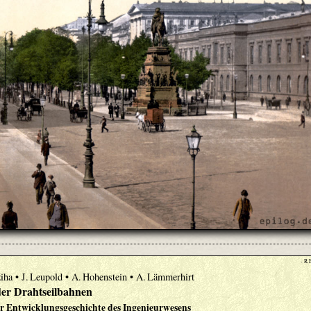
- R 
žiha • J. Leupold • A. Hohenstein • A. Lämmerhirt
der Drahtseilbahnen
er Entwicklungsgeschichte des Ingenieurwesens