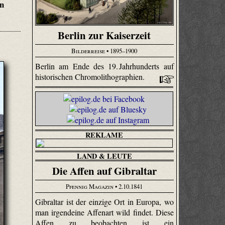
n
Berlin zur Kaiserzeit
Bilderreise
• 1895–1900
Berlin am Ende des 19. Jahrhunderts auf
historischen Chromolithographien.
REKLAME
LAND & LEUTE
Die Affen auf Gibraltar
Pfennig Magazin
• 2.10.1841
Gibraltar ist der einzige Ort in Europa, wo
man irgendeine Affenart wild findet. Diese
Affen zu beobachten ist ein