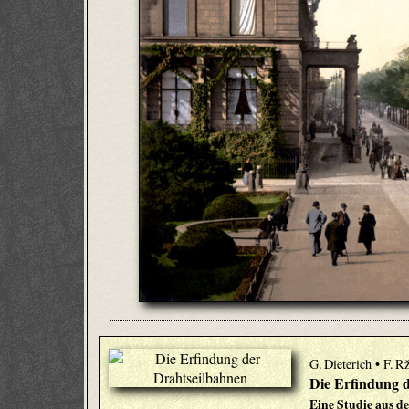
G. Dieterich • F. R
Die Erfindung 
Eine Studie aus d