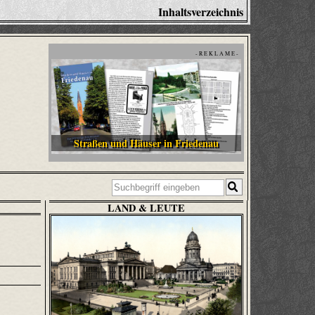
Inhaltsverzeichnis
- R E K L A M E -
Straßen und Häuser in Friedenau
LAND & LEUTE