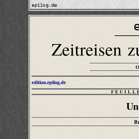
Zeitreisen z
edition.epilog.de
FEUILL
Un
B