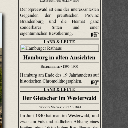
Das Buch für Alle
• 1876
Der Spreewald ist eine der interessantesten
Gegenden der preußischen Provinz
Brandenburg und die Heimat ganz
sonderbarer Sitten und einer
eigentümlichen Bevölkerung.
LAND & LEUTE
Hamburg in alten Ansichten
Bilderreise
• 1895–1900
Hamburg am Ende des 19. Jahrhunderts auf
historischen Chromolithographien.
LAND & LEUTE
Der Gletscher im Westerwald
Pfennig Magazin
• 27.3.1841
Im Juni 1840 hat man im Westerwald, und
zwar am Fuß und südlichen Abhang eines
breiten, etwa 160 m hohen Basaltbergs, der