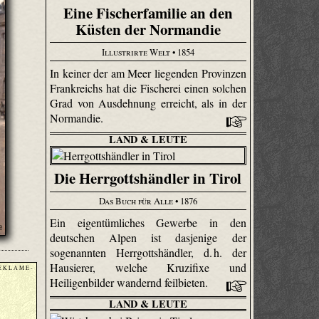
Eine Fischerfamilie an den
Küsten der Normandie
Illustrirte Welt
• 1854
In keiner der am Meer liegenden Provinzen
Frankreichs hat die Fischerei einen solchen
Grad von Ausdehnung erreicht, als in der
Normandie.
LAND & LEUTE
Die Herrgottshändler in Tirol
Das Buch für Alle
• 1876
Ein eigentümliches Gewerbe in den
deutschen Alpen ist dasjenige der
sogenannten Herrgottshändler, d. h. der
Hausierer, welche Kruzifixe und
E K L A M E -
Heiligenbilder wandernd feilbieten.
LAND & LEUTE