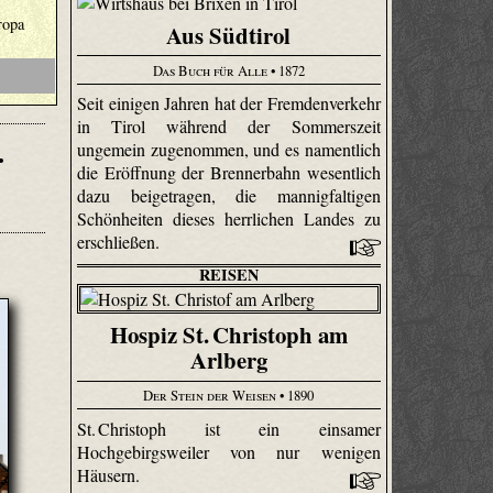
ropa
Aus Südtirol
Das Buch für Alle
• 1872
Seit einigen Jahren hat der Fremdenverkehr
in Tirol während der Sommers­zeit
.
ungemein zugenommen, und es namentlich
die Eröffnung der Brennerbahn wesentlich
dazu beigetragen, die mannigfaltigen
Schönheiten dieses herrlichen Landes zu
erschließen.
REISEN
Hospiz St. Christoph am
Arlberg
Der Stein der Weisen
• 1890
St. Christoph ist ein einsamer
Hochgebirgsweiler von nur wenigen
Häusern.