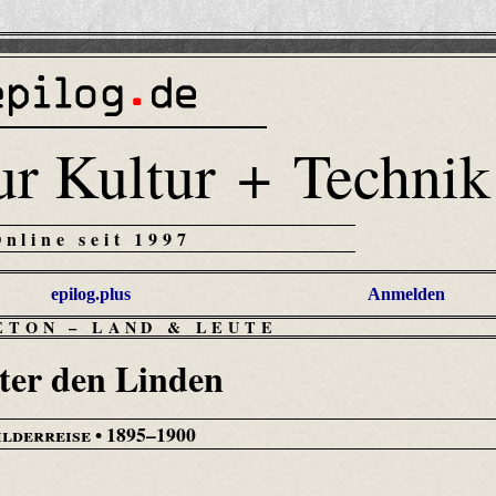
ur Kultur + Technik
Online seit 1997
epilog.plus
Anmelden
ETON
–
LAND & LEUTE
ter den Linden
ilderreise
• 1895–1900