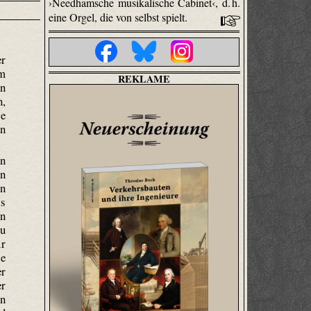
›Needhamsche musikalische Cabinet‹, d. h.
eine Orgel, die von selbst spielt.
er
om
REKLAME
on
n,
je
hn
on
on
in
ls
in
zu
ir
se
r
er
In