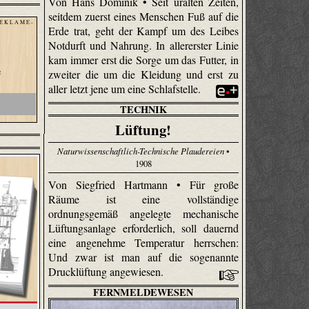
Von Hans Dominik • Seit uralten Zeiten,
seitdem zuerst eines Menschen Fuß auf die
 E K L A M E -
Erde trat, geht der Kampf um des Leibes
Notdurft und Nahrung. In allererster Linie
kam immer erst die Sorge um das Futter, in
e
zweiter die um die Kleidung und erst zu
aller letzt jene um eine Schlafstelle.
TECHNIK
Lüftung!
Naturwissenschaftlich-Technische Plaudereien
•
1908
Von Siegfried Hartmann • Für große
Räume ist eine vollständige
ordnungsgemäß angelegte mechanische
Lüftungsanlage erforderlich, soll dauernd
eine angenehme Temperatur herrschen:
Und zwar ist man auf die sogenannte
Drucklüftung angewiesen.
FERNMELDEWESEN