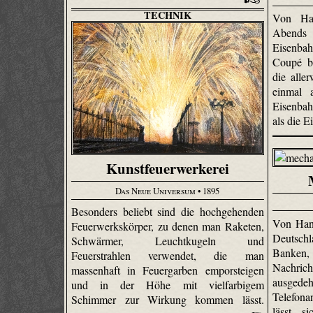
TECHNIK
Von Ha
Abends
Eisenbah
Coupé b
die alle
einmal 
Eisenba
als die E
Kunstfeuerwerkerei
Das Neue Universum
• 1895
Besonders beliebt sind die hochgehenden
Von Han
Feuerwerkskörper, zu denen man Raketen,
Deutschl
Schwärmer, Leuchtkugeln und
Banken,
Feuerstrahlen verwendet, die man
Nachri
massenhaft in Feuergarben emporsteigen
ausgedeh
und in der Höhe mit vielfarbigem
Telefona
Schimmer zur Wirkung kommen lässt.
lässt s