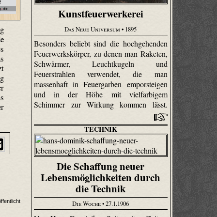
Kunstfeuerwerkerei
ng
Das Neue Universum
• 1895
de
Besonders beliebt sind die hochgehenden
es
Feuerwerkskörper, zu denen man Raketen,
as
Schwärmer, Leuchtkugeln und
zt
Feuerstrahlen verwendet, die man
ng
massenhaft in Feuergarben emporsteigen
er
und in der Höhe mit vielfarbigem
as
Schimmer zur Wirkung kommen lässt.
er
TECHNIK
Die Schaffung neuer
Lebensmöglichkeiten durch
die Technik
fentlicht
Die Woche
• 27.1.1906