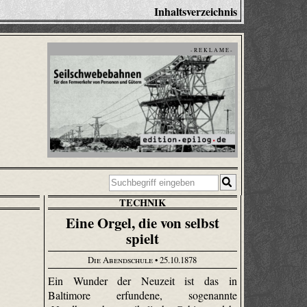
Inhaltsverzeichnis
- R E K L A M E -
TECHNIK
Eine Orgel, die von selbst
spielt
Die Abendschule
• 25.10.1878
Ein Wunder der Neuzeit ist das in
Baltimore erfundene, sogenannte