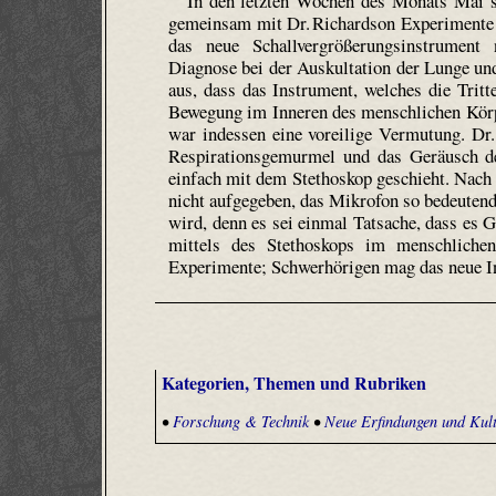
In den letzten Wochen des Monats Mai s
gemeinsam mit Dr. Richard­son Experimente 
das neue Schallvergrößerungsinstrument
Diagnose bei der Aus­kultation der Lunge u
aus, dass das Instrument, welches die Tritt
Bewegung im Inneren des menschlichen Kör
war indessen eine voreilige Vermutung. Dr.
Respi­rations­gemurmel und das Geräusch de
einfach mit dem Stethoskop geschieht. Nach 
nicht aufgegeben, das Mikrofon so bedeutend
wird, denn es sei einmal Tatsache, dass es 
mittels des Stethoskops im menschlich
Experimente; Schwerhörigen mag das neue In
Kategorien, Themen und Rubriken
•
Forschung & Technik
•
Neue Erfindungen und Kult