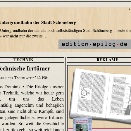
- R
 Untergrundbahn der Stadt Schöneberg
 Untergrundbahn der damals noch selbstständigen Stadt Schöneberg – heute di
– war nicht nur die zweite …
TECHNIK
REKLAME
echnische Irrtümer
Berliner Tageblatt
• 21.2.1904
s Dominik • Die Erfolge unserer
 Technik, welche wir heute gern
zen, um uns das Leben
nismäßig angenehm und behaglich
lten, sind nicht ohne Kämpfe, sind
ne gelegentliche schwere Irrtümer
 worden. So weit die Geschichte
ik zurückgeht, so weit reicht auch