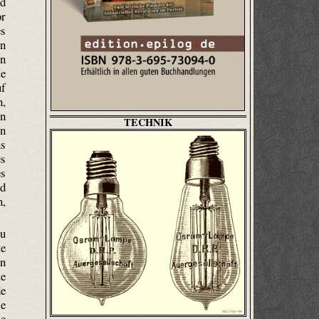
nd
or
es
en
en
te
uf
h,
en
TECHNIK
en
ns
es
es
nd
n,
zu
te
en
te
de
se
ie