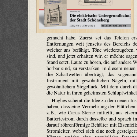
gemacht habe. Zuerst sei das Telefon er
Entfernungen weit jenseits des Bereichs 
welcher uns befähigt, Töne wiederzugeben, 
sind, und jetzt erhalten wir, er möchte sage
Stand setzt, Laute zu hören, die auf andere 
hörbar sind, zu verstärken. In diesem neue
die Schallwellen überträgt, das sogenan
Instrument mit gewöhnlichen Nägeln, mi
gewöhnlichem Siegellack. Mit dem durch die
die Natur in ihren geheimsten Schlupfwinke
Hughes scheint die Idee zu dem neuen In
haben, dass eine Vermehrung der Plättchen 
z. B., wie Carus Sterne mitteilt, aus eise
Batteriestrom durch dasselbe und sprach in
darauf röhrenförmige Behälter mit Eisenfeil
Stromleiter, wobei sich eine noch gesteige
Körper, welche eine vorzügliche Resona