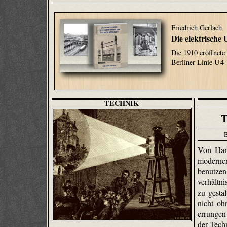
Friedrich Gerlach
Die elektrische
Die 1910 eröffnete
Berliner Linie U 4 
TECHNIK
T
Von Han
modernen
benut
verhält
zu gesta
nicht oh
errungen
der Techn