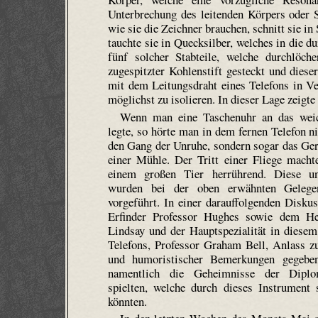
Unterbrechung des leitenden Körpers oder 
wie sie die Zeichner brauchen, schnitt sie 
tauchte sie in Quecksilber, welches in die d
fünf solcher Stab­teile, welche durchlöc
zugespitzter Kohlenstift gesteckt und dies
mit dem Leitungsdraht eines Telefons in Ve
möglichst zu isolieren. In dieser Lage zeigte
Wenn man eine Taschenuhr an das weic
legte, so hörte man in dem fernen Telefon n
den Gang der Unruhe, sondern sogar das Ger
einer Mühle. Der Tritt einer Fliege mach
einem großen Tier herrührend. Diese u
wurden bei der oben erwähnten Gelege
vorgeführt. In einer darauffolgenden Disk
Erfinder Professor Hughes sowie dem He
Lindsay und der Hauptspezialität in diesem
Telefons, Professor Graham Bell, Anlass zu
und humoristischer Bemerkungen gegeben
namentlich die Geheimnisse der Diplo
spielten, welche durch dieses Instrument 
könnten.