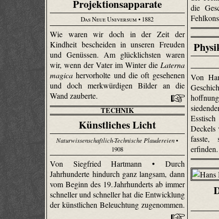
Projektionsapparate
die Gesc
Fehlkons
Das Neue Universum
• 1882
Wie waren wir doch in der Zeit der
Kindheit bescheiden in unseren Freuden
Physi
und Genüssen. Am glücklichsten waren
wir, wenn der Vater im Winter die
Laterna
magica
hervorholte und die oft gesehenen
Von Han
und doch merkwürdigen Bilder an die
Geschic
Wand zauberte.
hoffnun
siedende
TECHNIK
Esstisc
Künstliches Licht
Deckels 
fasste,
Naturwissenschaftlich-Technische Plaudereien
•
erfinden
1908
Von Siegfried Hartmann • Durch
Jahrhunderte hindurch ganz langsam, dann
vom Beginn des 19. Jahrhunderts ab immer
D
schneller und schneller hat die Entwicklung
der künstlichen Beleuchtung zugenommen.