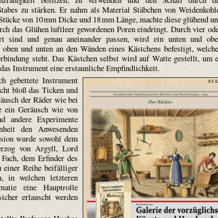
Stabes zu stärken. Er nahm als Material Stäbchen von Weidenkohl
in Stücke von 10 mm Dicke und 18 mm Länge, machte diese glühend u
urch das Glühen luftleer gewordenen Poren eindringt. Durch vier od
hert sind und genau aneinander passen, wird ein unten und ob
er oben und unten an den Wänden eines Kästchens befestigt, welch
rbindung steht. Das Kästchen selbst wird auf Watte gestellt, um 
 das Instrument eine erstaunliche Empfindlichkeit.
h gebettete Instrument
- R E K
icht bloß das Ticken und
äusch der Räder wie bei
te ein Geräusch wie von
nd andere Experimente
nheit den Anwesenden
ussion wurde sowohl dem
rzog von Argyll, Lord
 Fach, dem Erfinder des
 einer Reihe beifälliger
, in welchen letzteren
matie eine Hauptrolle
sicher erlauscht werden