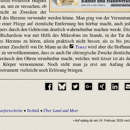
tellte Professor Hughes
an, um zu versuchen, ob
 nicht zu Zwecken der
nd des Herzens verwendet werden könne. Man ging von der Vermutu
e einer Fliege auf ziemliche Entfernung hin hörbar macht, auch je
pers durch den Gehörsinn deutlich wahrnehmbar machen werde. Di
 Richard­son war mit Hilfe des Mikrofons im Stande, in der Tat d
s Herzens zu hören, allein praktisch nicht besser, als es bis jet
einer Zuschrift von Dr. Mann an die
Times
wird aber die Hoffnu
 zu vervollkommnen, dass es auch für chirurgische Zwecke dienlich
Geräusch den Ohren vernehmbar macht, welches weit leiser ist als d
en Körper vernommene. Noch steht man ja erst am Anfang d
strument vielleicht noch Erlösung bringen.
urfortschritte
•
Technik
•
Über Land und Meer
• Auf epilog.de am 14. Februar 2026 veröf