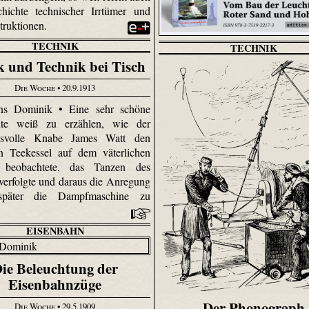
hichte technischer Irrtümer und
truktionen.
TECHNIK
TECHNIK
k und Technik bei Tisch
Die Woche
• 20.9.1913
s Dominik • Eine sehr schöne
hte weiß zu erzählen, wie der
gsvolle Knabe James Watt den
n Teekessel auf dem väterlichen
h beobachtete, das Tanzen des
verfolgte und daraus die Anregung
 später die Dampfmaschine zu
.
EISENBAHN
ie Beleuchtung der
Eisenbahnzüge
Der Phonograph
Die Woche
• 29.5.1909