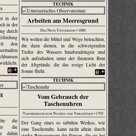
TECHNIK
78
ht in der
Arbeiten am Meeresgrund
ch in der
Das Neue Universum
• 1880
ung durch
findung
Wir wollen die Mittel und Wege betrachten,
rch den
die dazu dienen, in die schweigenden
sermaßen
Tiefen des Wassers hinab­zudringen und
chhausen
sich aufzuhalten unter der finsteren Brut
irklicht.
der Abgründe, die das rosige Licht der
Sonne flieht.
TECHNIK
t
Vom Gebrauch der
Taschenuhren
Taschenbuch zum Nutzen und Vergnügen
• 1792
che die
Der Gang eines so subtilen Werkes, wie
für die
eine Taschenuhr, kann nicht allein durch
en dahin
starke Bewegungen der Person, die sie bei