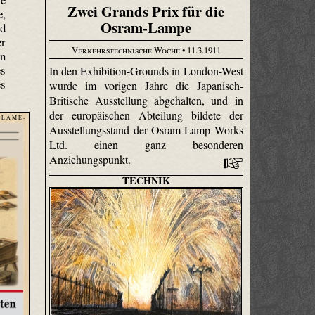
Zwei Grands Prix für die
e,
Osram-Lampe
nd
er
Verkehrstechnische Woche
• 11.3.1911
en
es
In den Exhibition-Grounds in London-West
es
wurde im vorigen Jahre die Japanisch-
Britische Ausstellung abgehalten, und in
der europäischen Abteilung bildete der
 L A M E -
Ausstellungsstand der Osram Lamp Works
Ltd. einen ganz besonderen
Anziehungspunkt.
TECHNIK