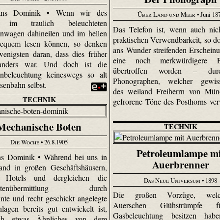
ns Dominik • Wenn wir des
Über Land und Meer
• Juni 18
 im traulich beleuchteten
Das Telefon ist, wenn auch nic
nwagen dahineilen und im hellen
praktischen Verwendbarkeit, so do
equem lesen können, so denken
ans Wunder streifenden Erschein
rwenigsten daran, dass dies früher
eine noch merkwürdigere Er
anders war. Und doch ist die
übertroffen worden – du
hnbeleuchtung keineswegs so alt
Phonographen, welcher gewis
isenbahn selbst.
des weiland Freiherrn von Mün
TECHNIK
gefrorene Töne des Posthorns verw
Mechanische Boten
TECHNIK
Die Woche
• 26.8.1905
Petroleumlampe mi
s Dominik • Während bei uns in
Auerbrenner
and in großen Geschäftshäusern,
 Hotels und dergleichen die
Das Neue Universum
• 1898
chtenübermittlung durch
Die großen Vorzüge, wel
nte und recht geschickt angelegte
Auerschen Glühstrümpfe 
nlagen bereits gut entwickelt ist,
Gasbeleuchtung besitzen hab
ich etwas Ähnliches von dem