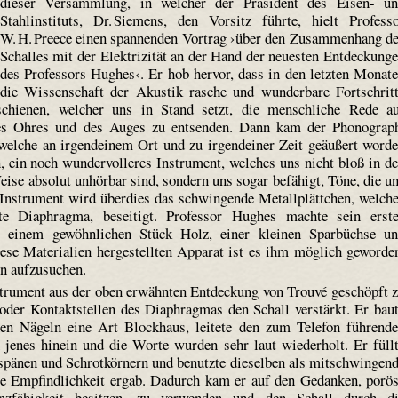
dieser Versammlung, in welcher der Präsident des Eisen- u
Stahlinstituts, Dr. Siemens, den Vorsitz führte, hielt Profess
W. H. Preece einen spannenden Vortrag ›über den Zusammenhang d
Schalles mit der Elektrizität an der Hand der neuesten Entdeckung
des Professors Hughes‹. Er hob hervor, dass in den letzten Monat
die Wissenschaft der Akustik rasche und wunderbare Fortschrit
schienen, welcher uns in Stand setzt, die menschliche Rede a
des Ohres und des Auges zu entsenden. Dann kam der Phonograp
welche an irgendeinem Ort und zu irgendeiner Zeit geäußert word
n, ein noch wundervolleres Instrument, welches uns nicht bloß in d
Weise absolut unhörbar sind, sondern uns sogar befähigt, Töne, die u
n Instrument wird überdies das schwingende Metallplättchen, welch
nte Diaphragma, beseitigt. Professor Hughes machte sein erst
t einem gewöhnlichen Stück Holz, einer kleinen Sparbüchse u
se Materialien hergestellten Apparat ist es ihm möglich geworde
ln aufzusuchen.
strument aus der oben erwähnten Entdeckung von Trouvé geschöpft 
oder Kontaktstellen des Diaphragmas den Schall verstärkt. Er bau
rnen Nägeln eine Art Blockhaus, leitete den zum Telefon führend
 jenes hinein und die Worte wurden sehr laut wiederholt. Er füll
spänen und Schrot­körnern und benutzte dieselben als mitschwingen
rte Empfindlichkeit ergab. Dadurch kam er auf den Gedanken, porö
nzfähigkeit besitzen, zu verwenden und den Schall durch d