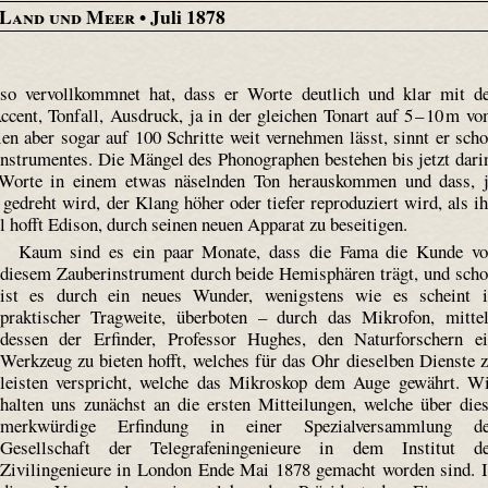
 Land und Meer
• Juli 1878
o vervollkommnet hat, dass er Worte deutlich und klar mit d
cent, Tonfall, Ausdruck, ja in der gleichen Tonart auf 5 – 10 m v
ien aber sogar auf 100 Schritte weit vernehmen lässt, sinnt er sch
Instrumentes. Die Mängel des Phonographen bestehen bis jetzt dari
 Worte in einem etwas näselnden Ton herauskommen und dass, 
edreht wird, der Klang höher oder tiefer reproduziert wird, als i
 hofft Edison, durch seinen neuen Apparat zu beseitigen.
Kaum sind es ein paar Monate, dass die Fama die Kunde v
diesem Zauberinstrument durch beide Hemisphären trägt, und sch
ist es durch ein neues Wunder, wenigstens wie es scheint 
praktischer Tragweite, überboten – durch das Mikrofon, mitte
dessen der Erfinder, Professor Hughes, den Naturforschern e
Werkzeug zu bieten hofft, welches für das Ohr dieselben Dienste 
leisten verspricht, welche das Mikroskop dem Auge gewährt. W
halten uns zunächst an die ersten Mitteilungen, welche über die
merkwürdige Erfindung in einer Spezialversammlung de
Gesellschaft der Tele­grafen­ingenieure in dem Institut d
Zivilingenieure in London Ende Mai 1878 gemacht worden sind. 