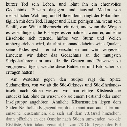
kurzer Tod sein Leben, und lohnt ihn ein ehrenvolles
Gedächtnis. Einsam dagegen und tausend Meilen von
menschlicher Wohnung und Hilfe entfernt, ringt der Polarfahrer
täglich mit dem Tod, Hunger und Kälte peinigen ihn, wenn sein
Schiff, vom Winter überrascht, einfriert, und wenn die Wogen
es verschlingen, die Eisberge es zermalmen, wenn er, auf eine
Eisscholle sich rettend, hilflos von Sturm und Wellen
umhergetrieben wird, da ahnt niemand daheim seine Qualen,
seine Todesangst – er ist verschollen und wird vergessen.
Erneuern wir daher das Gedächtnis an die mutigsten
Südpolarfahrer, um uns alle die Grauen und Entsetzen zu
vergegenwärtigen, welche diese Entdecker und Erforscher zu
ertragen hatten!
Am Weitesten gegen den Südpol ragt die Spitze
Südamerikas, von wo ab die Süd-Orkneys und Süd-Shetlands­
inseln nach Süden weisen, wo man einige Küstenstriche
entdeckt hat, ohne zu wissen, ob sie einem Festland oder einer
Inselgruppe angehören. Ähnliche Küstenstreifen liegen dem
Süden Neuhollands gegenüber; doch kennt man auch hier nur
einzelne Küstenlinien, die sich auf dem 70. Grad hinziehen,
dann plötzlich an der Ostseite nach Süden umwenden, wo die
Eisküste, Victoria­land genannt, bis zum 78. Grad gegen den Pol