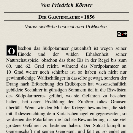
Von Friedrich Körner
Die Gartenlaube
• 1856
Voraussichtliche Lesezeit rund 15 Minuten.
O
bschon das Südpolarmeer grauenhaft ist wegen seiner
Einöde und der wilden Erhabenheit seiner
Naturschauspiele, obschon das feste Eis in der Regel bis zum
60. und 62. Grad reicht, während das Nordpolarmeer an
10 Grad weiter noch schiffbar ist, so haben sich nicht nur
gewinnsüchtige Walfisch­fänger in dasselbe gewagt, sondern der
Drang nach Erforschung des Erdkörpers hat wissenschaftlich
gebildete Seefahrer in günstigen Sommern tief in die Eiswüsten
des Südpolarmeeres geführt, wo sie Gefahren zu bestehen
hatten, bei deren Erzählung den Zuhörer kaltes Grausen
überfällt. Wenn wir den Mut der Krieger bewundern, die sich
mit Todesverachtung dem Kartätschen­hagel entgegenwerfen, so
verdienen die Polarfahrer die höchste Bewunderung, da sie viel
größere Gefahren zu bestehen haben. Der Soldat kämpft in
Gemeinschaft mit seinen Genossen, und fällt er, so endet ein