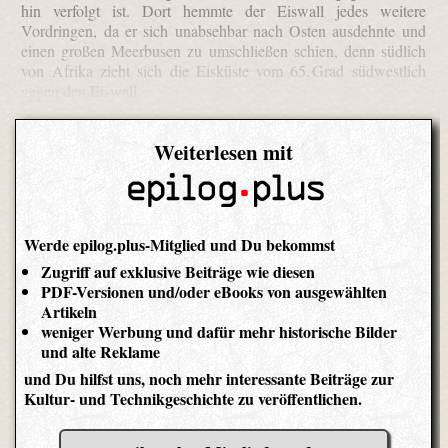
hin verfolgt ist. Dort hemmte der Eiswall jedes weitere
Vordringen, da er sich unabsehbar nach Osten ausdehnte und
einen großen Meerbusen zu umschließen schien, denn südlich
von Afrika zieht sich die Eisküste vom 65. Grad südwestlich
gegen den Eiswall.
Weiterlesen mit
Werde epilog.plus-Mitglied und Du bekommst
Zugriff auf exklusive Beiträge wie diesen
PDF-Versionen und/oder eBooks von ausgewählten
Artikeln
weniger Werbung und dafür mehr historische Bilder
und alte Reklame
und Du hilfst uns, noch mehr interessante Beiträge zur
Kultur- und Technikgeschichte zu veröffentlichen.