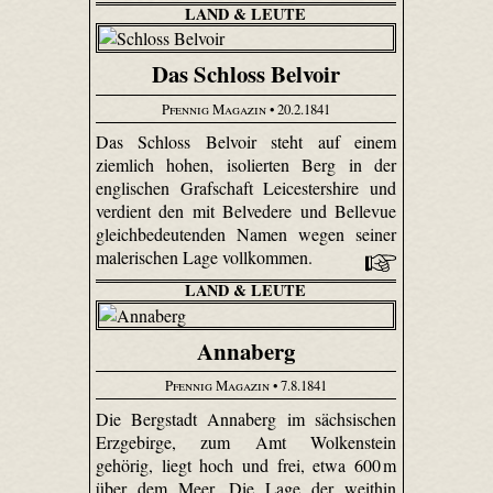
LAND & LEUTE
Das Schloss Belvoir
Pfennig Magazin
• 20.2.1841
Das Schloss Belvoir steht auf einem
ziemlich hohen, isolierten Berg in der
englischen Grafschaft Leicester­shire und
verdient den mit Belvedere und Bellevue
gleichbedeutenden Namen wegen seiner
malerischen Lage vollkommen.
LAND & LEUTE
Annaberg
Pfennig Magazin
• 7.8.1841
Die Bergstadt Annaberg im sächsischen
Erzgebirge, zum Amt Wolkenstein
gehörig, liegt hoch und frei, etwa 600 m
über dem Meer. Die Lage der weithin