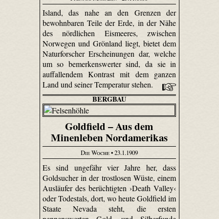
Island, das nahe an den Grenzen der
bewohnbaren Teile der Erde, in der Nähe
des nördlichen Eismeeres, zwischen
Norwegen und Grönland liegt, bietet dem
Naturforscher Erscheinungen dar, welche
um so bemerkenswerter sind, da sie in
auffallendem Kontrast mit dem ganzen
Land und seiner Temperatur stehen.
BERGBAU
Goldfield – Aus dem
Minenleben Nordamerikas
Die Woche
• 23.1.1909
Es sind ungefähr vier Jahre her, dass
Goldsucher in der trostlosen Wüste, einem
Ausläufer des berüchtigten ›Death Valley‹
oder Todestals, dort, wo heute Gol­dfield im
Staate Nevada steht, die ersten
nennenswerten Gold- und Silberfunde