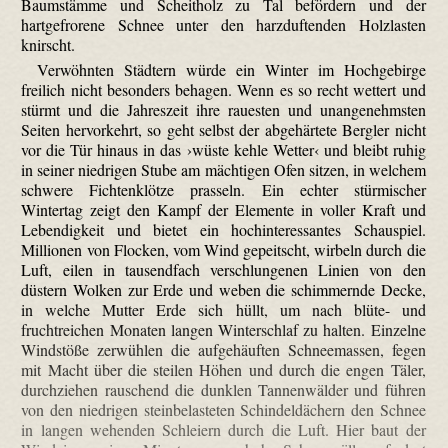
Baumstämme und Scheitholz zu Tal befördern und der
hartgefrorene Schnee unter den harzduftenden Holzlasten
knirscht.
Verwöhnten Städtern würde ein Winter im Hochgebirge
freilich nicht besonders behagen. Wenn es so recht wettert und
stürmt und die Jahreszeit ihre rauesten und unangenehmsten
Seiten hervorkehrt, so geht selbst der abgehärtete Bergler nicht
vor die Tür hinaus in das ›wüste kehle Wetter‹ und bleibt ruhig
in seiner niedrigen Stube am mächtigen Ofen sitzen, in welchem
schwere Fichtenklötze prasseln. Ein echter stürmischer
Wintertag zeigt den Kampf der Elemente in voller Kraft und
Lebendigkeit und bietet ein hochinteressantes Schauspiel.
Millionen von Flocken, vom Wind gepeitscht, wirbeln durch die
Luft, eilen in tausendfach verschlungenen Linien von den
düstern Wolken zur Erde und weben die schimmernde Decke,
in welche Mutter Erde sich hüllt, um nach blüte- und
fruchtreichen Monaten langen Winterschlaf zu halten. Einzelne
Windstöße zerwühlen die aufgehäuften Schneemassen, fegen
mit Macht über die steilen Höhen und durch die engen Täler,
durchziehen rauschend die dunklen Tannenwälder und führen
von den niedrigen steinbelasteten Schindeldächern den Schnee
in langen wehenden Schleiern durch die Luft. Hier baut der