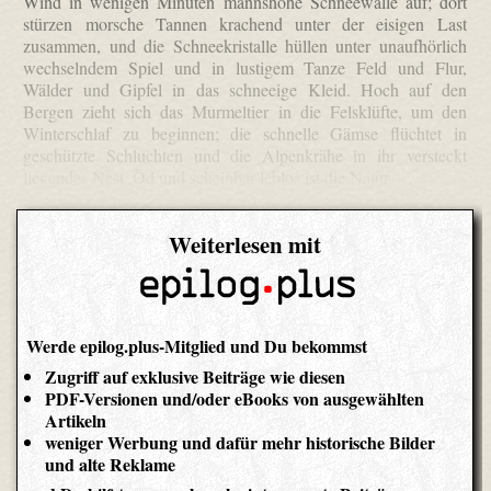
Wind in wenigen Minuten mannshohe Schneewälle auf; dort
stürzen morsche Tannen krachend unter der eisigen Last
zusammen, und die Schneekristalle hüllen unter unaufhörlich
wechselndem Spiel und in lustigem Tanze Feld und Flur,
Wälder und Gipfel in das schneeige Kleid. Hoch auf den
Bergen zieht sich das Murmeltier in die Felsklüfte, um den
Winterschlaf zu beginnen; die schnelle Gämse flüchtet in
geschützte Schluchten und die Alpenkrähe in ihr versteckt
liegendes Nest. Öd und scheinbar leblos ist die Natur.
Weiterlesen mit
Werde epilog.plus-Mitglied und Du bekommst
Zugriff auf exklusive Beiträge wie diesen
PDF-Versionen und/oder eBooks von ausgewählten
Artikeln
weniger Werbung und dafür mehr historische Bilder
und alte Reklame