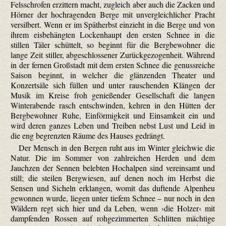
Felsschrofen erzittern macht, zugleich aber auch die Zacken und
Hörner der hochragenden Berge mit unvergleichlicher Pracht
versilbert. Wenn er im Spätherbst einzieht in die Berge und von
ihrem eisbehängten Lockenhaupt den ersten Schnee in die
stillen Täler schüttelt, so beginnt für die Bergbewohner die
lange Zeit stiller, abgeschlossener Zurückgezogenheit. Während
in der fernen Großstadt mit dem ersten Schnee die genussreiche
Saison beginnt, in welcher die glänzenden Theater und
Konzertsäle sich füllen und unter rauschenden Klängen der
Musik im Kreise froh genießender Gesellschaft die langen
Winterabende rasch entschwinden, kehren in den Hütten der
Bergbewohner Ruhe, Einförmigkeit und Einsamkeit ein und
wird deren ganzes Leben und Treiben nebst Lust und Leid in
die eng begrenzten Räume des Hauses gedrängt.
Der Mensch in den Bergen ruht aus im Winter gleichwie die
Natur. Die im Sommer von zahlreichen Herden und dem
Jauchzen der Sennen belebten Hochalpen sind vereinsamt und
still; die steilen Bergwiesen, auf denen noch im Herbst die
Sensen und Sicheln erklangen, womit das duftende Alpenheu
gewonnen wurde, liegen unter tiefem Schnee – nur noch in den
Wäldern regt sich hier und da Leben, wenn ›die Holzer‹ mit
dampfenden Rossen auf rohgezimmerten Schlitten mächtige