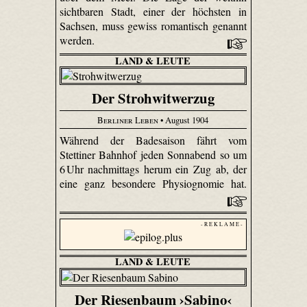
sichtbaren Stadt, einer der höchsten in
Sachsen, muss gewiss romantisch genannt
werden.
LAND & LEUTE
Der Strohwitwerzug
Berliner Leben
• August 1904
Während der Badesaison fährt vom
Stettiner Bahnhof jeden Sonnabend so um
6 Uhr nachmittags herum ein Zug ab, der
eine ganz besondere Physiognomie hat.
- R E K L A M E -
LAND & LEUTE
Der Riesenbaum ›Sabino‹